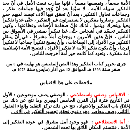
الأمة سحقاً ، وتمعسها معساً ، فإنها صارت تبعث الأمل في أنْ يحد
التفكير سبيله للأمة . لا سيَّما بعد أنْ وُجد فيها جماعات تفكر ،
وجماعات تحاول التفكير ، بعد أنْ تحقق فيها آلاف تجسد لديهم حب
التفكير وصاروا مفكرين لا يستمرئون غير التفكير ، حتَّى غدوا تفكيراً
يحيا ويتحرك وينموا . لذلك فإنَّ ضخامة الأحداث وفظاعتها ، وكون
التفكير تجسّد في أشخاص حتَّى غدا تفكيراً يمشي في الأسواق بين
الناس ، فإنَّ هذين الأمرين : يوجدان أملاً مشرقاً ، في أنْ ينتقل
التفكير من الأفراد إلى الجماعات ، وأنْ يصبحَ تفكيراً جماعياً لا تفكيراً
فردياً ، وأنْ يكون تفكير الأمة لا تفكير الأفراد ، فتصبح الأمة الإسلامية
أمة مفكرة ، وتعود كما كانت خير أمة أخرجت للناس .
جرى تحرير كتاب التفكير وهذا النص المقتبس هو نهايته في
من
8
صفر سنة
هـ الموافق
من آذار
مايس
سنة
م.
1973
)
(
12
1393
ملاحظات على هذا الاقتباس
· الاقتباس وصفي واستطلاعي
، الوصفي يصف موضوعين : الأول
في التأريخ فترة أول القرن الخامس الهجري وما نتج عن ذلك من
إغلاق باب التفكير والاجتهاد ، نتج عن ذلك تركز التقليد وإلغاء العقول
.الثاني وصف معاصر وهو دعوى تحقق تجسيد التفكير في آلاف .
· أما الاستطلاعي
: فهو وجود أمل مشرق في عودة التفكير إلى
الأمة ، فتتسنم المكان اللائق بها تحت الشمس .