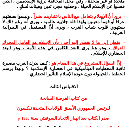
ملحدة أو غير ملحدة ، وفي محل المخالفة لرؤية الإسلاميين ، الذين
فصلوا عن الإسلام الحياة ، وجعلوه مجرد تدين وهيئات نُسكٍ .
· يرى أنًّ الإسلام يتعامل مع الناس باعتبارهم بشراً
، وليسوا بصفتهم
عرقاً أو قوماً معينين ولهذا فله جاذبية عالمية ، ويرى أنه رغم ذلك لا
يستهوي قلوب شباب الغرب ، ويرى أنَّ المستقبل في الليبرالية
الغربية .
·
يفطن إلى ما لا يفطن إليه أحد ، بأن الإسلام هو العامل المحرك
للعراق
، وهو هنا يرى البعد الكامن في هذه الأمة ، وهو البعد
الحضاري للإسلام
.
· إنًّ السؤال المشروع في هذا المقام هو
: كيف يدرك الغرب ببصيرة
ثاقبة المعطيات الديناميكية في الحضارة الإسلامية ؟ ولهذا يرسم
الخطط ، للحيلولة دون عودة الإسلام للتأثير الحضاري .
الاقتباس الثالث
من كتاب الفرصة السانحة
للرئيس الجمهوري الأسبق للولايات المتحدة نيكسون
صدر الكتاب بعد انهيار الاتحاد السوفيتي سنة
م
1990