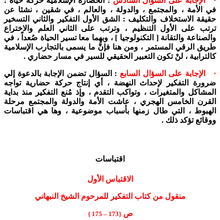
· الإجابة على السؤال السادس
: الحضارة الإسلامية حركة حياة :
في الأمة ، والمجتمع ، والدولة ، والعالم ، في شقين ، نشئا عن
حقيقة الاستخلاف والتكليف : الشق الأول التفكير والثاني التسخير
ترتب على الأول التنظيم ، وترتب على الثاني العلم والاختراع
والصناعة والتقانة [ التكنولوجيا ] ، وبهما معا تسير الحياة صُعداً ، في
طريق الرقي المستمر ، ومن هنا فإنَّ ما يسمى بالتجارب الإسلامية
كالترابية ، لنْ تكون التعبير الحقيقي للسير في مسار حضاري .
· الإجابة على السؤال السابع
: السؤال تضمن الإجابة بالدعوة إلي
ضرورة التفكير لإحداث النهضة ، أي إنتاج حركة حضارية تواجه
المشاكل والمتغيرات ، وتواكب التقدم ، وإذ مُنع التفكير منذ بداية
القرن الخامس الهجري ، عاشت الأمة والدولة والمجتمع مرحلة
الهبوط ، التي طال زمنها بأسباب موضوعية ، وها هي اقتباسات
ووقائع تؤكد ذلك .
اقتباسات
الاقتباس الأول
منقول من كتاب التفكير للمرحوم الشيخ النبهاني
ص
{173 – 175 }