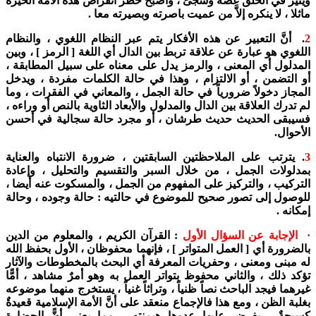
ويثير في الحلق غصةً وشجىً ، وأصبح خطر انقراض هذه الأمة الخيرة
ماثلا ، لا ينكره إلاَّ من عميت باصرته وبصيرته معا .
2
. أنَّ التعبير عن هذه الأفكار يتم عبر النظام اللغوي ، والنظام
اللغوي هو عبارة عن علاقة تربط بين الدال أي اللغة [ الرمز ] ، وبين
المدلول أي المعنى ، والرمز يدل على معناه على سبيل المطابقة ،
أو التضمن ، أو الالتزام ، وهذا في حالة الكلمات مفردة ، ويدخل
المجاز دخولاً ضرورياً في حالة الجمل ، والمعاني في الفقرات ، وما
لم تدرك العلاقة بين الدال والمدلول والأبعاد الثاوية بالنص أو وراءه ،
فسيبقى الحديث حديث طرشان ، أو مجرد حالة سجالية في أحسن
الأحوال.
3
. يترتب على الملاحظتين السابقتين ، ضرورة الانتباه والعناية
بمدلولات الجمل ، من خلال السبر والتقسيم والتحليل ، وإعادة
التركيب ، والتركيز على المفهوم من الجمل ، والمسكوت عنه أيضا ،
للوصول إلى تصور صحيح للموضوع في حالتيه : حالة وجوده ، وحالة
إمكانه .
· الإجابة عن السؤال الأول
: القرآن الكريم ، والمعلوم من الدين
بالضرورة أي [ العمل المتواتر ] ، فإنهما محفوظان ، الأول بحفظ الله
له مبنى ومعنى ، وحفريات المعرفة أي البحث بالمخطوطات والآثار
تؤكد ذلك ، والثاني محفوظ بتواتر العمل به وهو أمرٌ مشاهد ، أمًّا
غيرهما فيجد الباحث نصاً ظنياً ، وتراثاً غنياً ، يستخرج منهما موضوعه
بغلبة الظن ، ومع هذا فالإجماع منعقد على أنَّ الأمة الإسلامية قعيدةٌ
كسيحةٌ ، يفرض عليها عدوها هيمنته ، مما يعني أنًّ الحضارة