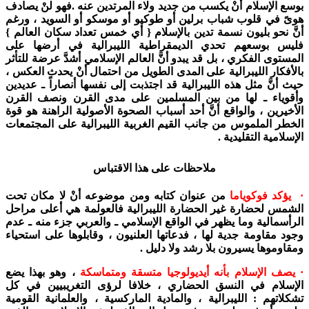
بوسع الإسلام أنْ يكسب من جديد ولاء المرتدين عنه .فهو لنْ يصادف
هوىً في قلوب شباب برلين أو طوكيو أو موسكو أو السويد ، ورغم
أنَّ نحو بليون نسمة تدين بالإسلام { أي خمس تعداد سكان العالم }
فليس بوسعهم تحدي الديمقراطية الليبرالية في أرضها على
المستوى الفكري ، بل قد يبدو أنَّ العالم الإسلامي أشدَّ عرضة للتأثر
بالأفكار الليبرالية على المدى الطويل من احتمال أنْ يحدث العكس ،
حيث أنَّ مثل هذه الليبرالية قد اجتذبت إلى نفسها أنصاراً ـ عديدين
وأقوياء ـ لها من بين المسلمين على مدى القرن ونصف القرن
الأخيرين ، والواقع أنَّ أحد أسباب الصحوة الأصولية الراهنة هو قوة
الخطر الملموس من جانب القيم الغربية الليبرالية على المجتمعات
الإسلامية التقليدية .
ملاحظات على هذا الاقتباس
· يؤكد فوكوياما
من عنوان كتابه ومن موضوعه أنْ لا مكان تحت
الشمس لحضارة غير الحضارة الليبرالية فالعولمة هي أعلى مراحل
الرأسمالية وما يظهر في الواقع الإسلامي ـ والعربي جزء منه ـ عدم
وجود مقاومة جدية لها ، فدعاتها العلنيون ، وقابلوها على استحياء
ومقاوموها يسيرون بلا رشد ولا دليل .
· يصف الإسلام بأنه أيديولوجيا متسقة ومتماسكة
، وهو بهذا يضع
الإسلام في النسق الحضاري ، خلافا لرؤى التغريبيين في كل
تشكلاتهم : الليبرالية ، والمادية الماركسية ، والعلمانية القومية