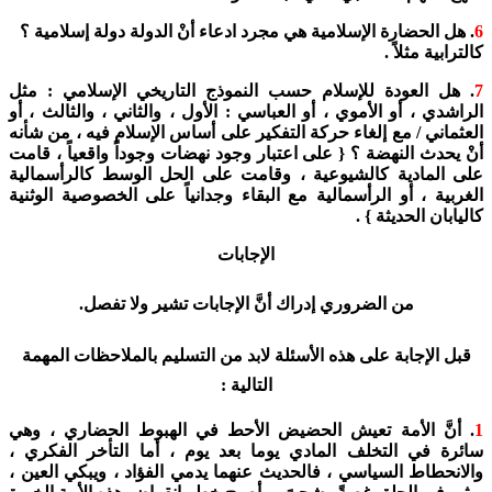
6
. هل الحضارة الإسلامية هي مجرد ادعاء أنْ الدولة دولة إسلامية ؟
كالترابية مثلاً .
7
. هل العودة للإسلام حسب النموذج التاريخي الإسلامي : مثل
الراشدي ، أو الأموي ، أو العباسي : الأول ، والثاني ، والثالث ، أو
العثماني / مع إلغاء حركة التفكير على أساس الإسلام فيه ، من شأنه
أنْ يحدث النهضة ؟ { على اعتبار وجود نهضات وجوداً واقعياً ، قامت
على المادية كالشيوعية ، وقامت على الحل الوسط كالرأسمالية
الغربية ، أو الرأسمالية مع البقاء وجدانياً على الخصوصية الوثنية
كاليابان الحديثة } .
الإجابات
من الضروري إدراك أنَّ الإجابات تشير ولا تفصل.
قبل الإجابة على هذه الأسئلة لابد من التسليم بالملاحظات المهمة
التالية :
1
. أنَّ الأمة تعيش الحضيض الأحط في الهبوط الحضاري ، وهي
سائرة في التخلف المادي يوما بعد يوم ، أما التأخر الفكري ،
والانحطاط السياسي ، فالحديث عنهما يدمي الفؤاد ، ويبكي العين ،