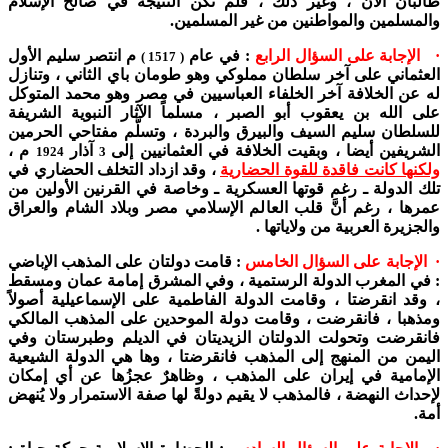
طالبان الآن ، وغير ذلك ، فلم تكن النتيجة في صالح الإسلام
والمسلمين والمواطنين من غير المسلمين.
· الإجابة على السؤال الرابع
: في عام
م انتصر سليم الأول
( 1517 )
العثماني على آخر سلطان مملوكي وهو طومان باي الثاني ، وتنازل
له عن الخلافة آخر الخلفاء العباسيين في مصر وهو محمد المتوكل
على الله بن يعقوب أبو الصبر ، مسلماً الآثار النبوية الشريفة
للسلطان سليم السيف والبيرق والبردة ، وتسلَّم مفتاحي الحرمين
الشريفين أيضا ، وبقيت الخلافة في العثمانيين إلى
آذار
م ،
1924
3
ولكنها كانت فاقدة للقوة الحضارية
، وقد ازداد التخلف الحضاري في
تلك الدولة ـ رغم قوتها العسكرية ـ وخاصة في القرنين الأولين من
عمرها ، رغم أنَّ قلب العالم الإسلامي مصر وبلاد الشام والعراق
والجزيرة العربية من ولاياتها .
· الإجابة على السؤال الخامس
: قامت دولتان على المذهب الإباضي
: في المغرب الدولة الرستمية ، وفي المشرق إمامة عمان ومسقط
، وقد انقرضتا ، وقامت الدولة الفاطمية على الإسماعيلية أصولاً
ومذهبا ، فانقرضت ، وقامت دولة الموحدين على المذهب المالكي
فانقرضت وتحولت الدولتان الزيديتان في الديلم وطبرستان وفي
اليمن من المنهج إلى المذهب فانقرضتا ، وها هي الدولة الشيعية
الإمامية في إيران على المذهب ، وظاهرٌ عجزُها عن أي إمكان
لإحداث النهضة ، فالمذهب لا يقيم دولةً لها صفة الاستمرار ولا يُنهض
أمة.