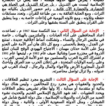
الإسلامية ليست هي التنـزيل ،
بل حركة التنـزيل في الحياة هي
الحضارة، والحضارة الآن غائبة ،
رغم حضور التنـزيل بكلياته مع
التراث ، ومع العناية الفائقة به ، من طباعة للقرآن ، وتعدد مسابقات
حفظه وتلاوته ، ومع تلاوته اليومية في إذاعات خاصة به ، وما ينطبق
على القرآن ينطبق على السنة بشقيها وعلى التراث .
· الإجابة عن السؤال الثاني
: منذ النكسة سنة
م ، تصاعدت
1967
أعداد المحافظين على أداء العبادات ، والملتزمين بالهيئات ـ خاصة
في ملابس الرجال والنساء ـ وتشكلت أنماط أخلاقية جديدة ، تمتنع
عن الجدل ، وتعظ بالحسنى ، ومع كل ذلك هان أمر الأمة على العدو
ومرَّ على الأمة حدثان مهمان : الاجتياح اليهودي الوقح للبنان لتبلغ
الذروة في مجزرة صبرا وشاتيلا صيف عام
م ، ليتبعها عام
1991
1982
م اشتراك أكثرية العرب والمسلمين مع عدو الأمة الرئيسي الغرب ،
وعلى رأسه الولايات المتحدة ، في إعلان الحرب ضد العراق وأباحتْ
الدول المجاورة الأرض والأجواء والمال والرجال ، لإمداد الغرب في
عدوانه ، ولا تزال تواصل محاصرته.
· الإجابة على السؤال الثالث
: التشريع مجرد تنظيم للعلاقات ،
والحدود والعقوبات هي مجرد ردع للمخالفين ، وليس هناك دولة
بدائية أو متقدمة أو مبدأية ، إلا ولها نظام تشريعي ينظم العلاقات
ويحدد العقوبات . لقد شهد التاريخ الإسلامي القديم والحديث نشوء
العديد من الإمارات والدويلات الإسلامية ، مثل دولة الشيخ شامل في
الشيشان ، ومثل الدولة السعودية الأولى ، والثانية ، ومثل دولة