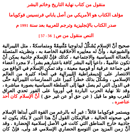
منقول من كتاب نهاية التاريخ وخاتم البشر
مؤلف الكتاب هو الأمريكي من أصل ياباني فرنسيس فوكوياما
صدر الكتاب بالإنجليزية وترجم للعربية بعد سنة
م
1991
النص منقول من ص
[ 56 - 57 ]
صحيح أنَّ الإسلام يُشَكِّلُ أيدلوجيا مُتَّسِقَةً ومتماسكةً ، مثل الليبرالية
والشيوعية ، وأنَّ له معاييره الأخلاقية الخاصة به ، ونظريته المتصلة
بالعدالة السياسية والاجتماعية ، كذلك فإنَّ للإسلام جاذبية يمكن أنْ
تكون عالميةً ، داعيا إليه البشر كافة باعتبارهم بشراً ، لا مجرد أعضاء
في جماعة عرقية أو قومية معينة ، وقد تمكن الإسلام في الواقع من
الانتصار على الديمقراطية الليبرالية في أنحاء كثيرة من العالم
الإسلامي ، وشَكَّلَ بذلك خطراً كبيراً على الممارسات الليبرالية حتَّى
في الدول التي لم يصل فيها إلى السلطة السياسية بصورة مباشرة ،
وقد تلا نهاية الحرب الباردة في أوروبا على الفور تحدي العراق
للغرب وهو ما قيل { عن حق أو عن غير حق }
أنَّ الإسلام كان أحد
عناصره
.
ويستمر فوكوياما قائلاً : غير أنه بالرغم من القوة التي أبداها الإسلام
في صحوته الحالية ، فبالإمكان القول أنَّ هذا الدين لا يكاد يكون له
جاذبية خارج المناطق التي كانت في الأصل إسلامية الحضارة . وقد
أنَّ زمن المزيد من التوسع الحضاري الإسلامي قد ولَّى، فإنْ كان