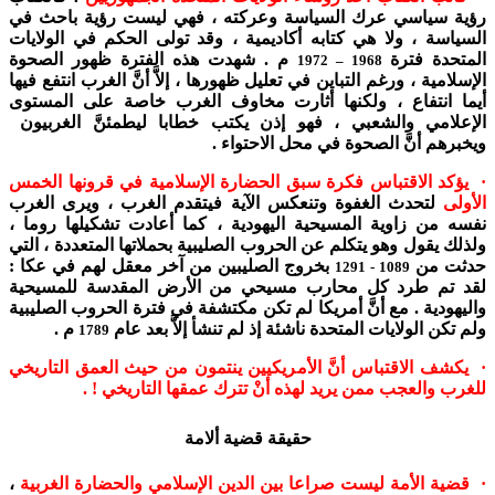
رؤية سياسي عرك السياسة وعركته ، فهي ليست رؤية باحث في
السياسة ، ولا هي كتابه أكاديمية ، وقد تولى الحكم في الولايات
المتحدة فترة
م . شهدت هذه الفترة ظهور الصحوة
1968 – 1972
الإسلامية ، ورغم التباين في تعليل ظهورها ، إلاَّ أنَّ الغرب انتفع فيها
أيما انتفاع ، ولكنها أثارت مخاوف الغرب خاصة على المستوى
الإعلامي والشعبي ، فهو إذن يكتب خطابا ليطمئنَّ الغربيون
ويخبرهم أنَّ الصحوة في محل الاحتواء .
· يؤكد الاقتباس فكرة سبق الحضارة الإسلامية في قرونها الخمس
الأولى
لتحدث الغفوة وتنعكس الآية فيتقدم الغرب ، ويرى الغرب
نفسه من زاوية المسيحية اليهودية ، كما أعادت تشكيلها روما ،
ولذلك يقول وهو يتكلم عن الحروب الصليبية بحملاتها المتعددة ، التي
حدثت من
بخروج الصليبين من آخر معقل لهم في عكا :
1089 - 1291
لقد تم طرد كل محارب مسيحي من الأرض المقدسة للمسيحية
واليهودية . مع أنَّ أمريكا لم تكن مكتشفة في فترة الحروب الصليبية
ولم تكن الولايات المتحدة ناشئة إذ لم تنشأ إلاَّ بعد عام
م .
1789
· يكشف الاقتباس أنَّ الأمريكيين ينتمون من حيث العمق التاريخي
للغرب والعجب ممن يريد لهذه أنْ تترك عمقها التاريخي ! .
حقيقة قضية ألامة
· قضية الأمة ليست صراعا بين الدين الإسلامي والحضارة الغربية
،