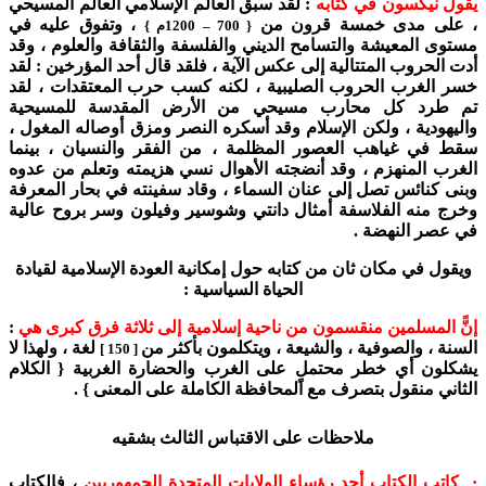
يقول نيكسون في كتابه
: لقد سبق العالم الإسلامي العالم المسيحي
، على مدى خمسة قرون من
، وتفوق عليه في
{ 700 – 1200م }
مستوى المعيشة والتسامح الديني والفلسفة والثقافة والعلوم ، وقد
أدت الحروب المتتالية إلى عكس الآية ، فلقد قال أحد المؤرخين : لقد
خسر الغرب الحروب الصليبية ، لكنه كسب حرب المعتقدات ، لقد
تم طرد كل محارب مسيحي من الأرض المقدسة للمسيحية
واليهودية ، ولكن الإسلام وقد أسكره النصر ومزق أوصاله المغول ،
سقط في غياهب العصور المظلمة ، من الفقر والنسيان ، بينما
الغرب المنهزم ، وقد أنضجته الأهوال نسي هزيمته وتعلم من عدوه
وبنى كنائس تصل إلى عنان السماء ، وقاد سفينته في بحار المعرفة
وخرج منه الفلاسفة أمثال دانتي وشوسير وفيلون وسر بروح عالية
في عصر النهضة .
ويقول في مكان ثان من كتابه حول إمكانية العودة الإسلامية لقيادة
الحياة السياسية :
إنًّ المسلمين منقسمون من ناحية إسلامية إلى ثلاثة فرق كبرى هي
:
السنة ، والصوفية ، والشيعة ، ويتكلمون بأكثر من
لغة ، ولهذا لا
[ 150 ]
يشكلون أي خطر محتملٍ على الغرب والحضارة الغربية { الكلام
الثاني منقول بتصرف مع المحافظة الكاملة على المعنى } .
ملاحظات على الاقتباس الثالث بشقيه
· كاتب الكتاب أحد رؤساء الولايات المتحدة الجمهوريين
، فالكتاب