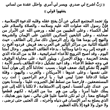
رَبِّ اشرح لي صدري ويسر لي أمري واحلل عقدة من لساني
((
يفقهوا قولي
))
وإذ تجمد المجتمع المكي عن أنْ يفتح عقله وقلبه للدعوة الإسلامية ،
فإنَّ رسول الله صلوات الله عليه وسلامه ، والصلاة والسلام على
أهل الكساء ، وعلى الطيبين من أهله ، ورضي الله عن الأبرار من
صحابته ، وعلى التابعين السائرين الثابتين على الإيمان والشريعة
والنهج إلى يومنا هذا وإذ رأى الرسول ذلك سار إلى الطائف ، حيث
القبيلة الثانية من مراكز التأثير في العرب بعد قريش فردوه أقبح رد
، فتوجه إلى ربه داعيا ومتألما ، بدعاء الطائف المشهور ، وحال أمتنا
اليوم ، وقد أصبح الترويج للأعداء استراتيجية ، فلا بد من الدعاء الذي
يشحذ العزيمة ، ويؤكد الإصرار ، ويبلور النية ، على محاولة الوقوف
في وجه خطط الأعداء . وقد أعيد تشكيل دعاء الطائف باسم الأمة :
اللهم إنَّا نشكو إليك ضعف قوتنا ، بسبب تخاذلنا أدَّى إلى هوان أمتنا
على نفسها ، وعلى عدوها : الأمريكان ، والغرب ، واليهود ، وقلة
حيلتنا لادعائنا عجزا ليس فينا ، يا أرحم الراحمين ! أنت رب
المستضعفين ، فارحمنا من تسلط أهل الجبروت علينا ، وأمددنا بعون
من عندك على أنفسنا ، لنعود إلى الاستقامة ، لا تكلنا يا الله إلى عدو
يملك علينا أمرنا ، وإلى من هم منا من القرابة ، لكنهم قطعوا
الوشائج معنا ، أن لم تكن غاضباً علينا فلن نبالي ، نعوذ بنور هدايتك ،
الذي يصلح به أمر الإنسان في دنياه وآخرته ، لك العتبى حتى ترضى ،
ولا حول ولا قوة إلا بالله العظيم .