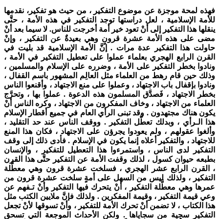
فهذه لمحة موجزة عن موضوع التفكير ، من حيث هو تفكير، نقدمها
للأمة الإسلامية ، لعل دراستها توجد التفكير في هذه الأمة ، حتَّى
ينقلها هذا التفكير إلى أنْ تعود خير أمة أخرجت للناس. لا سيما بعد أنْ
مضى على هذه الأمة عشرة قرونٍ وهي بعيدةٌ عن التفكير ، وإنْ
حاولت هذا التفكير عدة مرات . إنَّ الأمة الإسلامية قد بليت في
القرن الرابع الهجري بعلماء عملوا على تعطيل التفكير في الأمة ،
ونادوا بخطر التفكير على الأمة ، وضرره على الإسلام والمسلمين ،
وذلك حين قام رهط من العلماء مثل العالِم المشهور باسم القفال ،
ونادوا بإقفال باب الاجتهاد ، وعملوا على منع الاجتهاد ، وأقنعوا الناس
بخطر الاجتهاد ، فَصدَّق المسلمون هذه الدعوة . عملوا بها ، وتحرَّج
العلماء من الاجتهاد ، وخاف المفكرون من الاجتهاد ، وكره الناس أنْ
يكون هناك مجتهدون . وقد تبنى الرأي العام في جميع أقطار الإسلام
هذا الـرأي ، وبدلك تعطَّل التفكير . ووقف الناس عند حد التقليد ،
وألغوا عقولهم ، ولم يعودوا يجرؤن على الاجتهاد ، فكان هذا المنع
للاجتهاد ، والتفكير أعلاه إنما يكون في الإسلام . فأدى ذلك إلى وقف
التفكير لدى الناس ، واستمرءوا هذا التعطيل للتفكير ، والإنسان
بطبعه حيوان كسول ، لذلك وقفت الأمة عن التفكير حتَّى هذا القرن
، القرن الرابع عشر الهجري ، فسلخت عشرة قرون وهي معطَّلة
التفكير ، ولذلك ليس من السهل على أمةٍ سلخت عشرة قرون من
عمرها وهي معطَّلة التفكير ، أنْ يتحرك فيها التفكير وأنْ تـفهم عن
وعي قيمة التفكير ، وقيمة المفكرين . ولذلك فإنَّ ملايين الكتب مثل
هذا الكتاب ، لا تضمن أنْ تحرك الأمة للتفكير ، وأنْ تسوقها لأنْ تجعل
التفكير سجية من سجاياها . ولكن الأحداث الموجعة التي تسحق