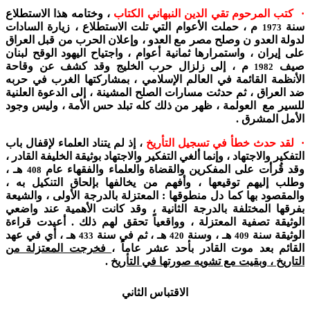
· كتب المرحوم تقي الدين النبهاني الكتاب
، وختامه هذا الاستطلاع
سنة
م ، حملت الأعوام التي تلت الاستطلاع ، زيارة السادات
1973
لدولة العدو ن وصلح مصر مع العدو ، وإعلان الحرب من قبل العراق
على إيران ، واستمرارها ثمانية أعوام ، واجتياح اليهود الوقح لبنان
صيف
م ، إلى زلزال حرب الخليج وقد كشف عن وقاحة
1982
الأنظمة القائمة في العالم الإسلامي ، بمشاركتها الغرب في حربه
ضد العراق ، ثم حدثت مسارات الصلح المشينة ، إلى الدعوة العلنية
للسير مع العولمة ، ظهر من ذلك كله تبلد حس الأمة ، وليس وجود
الأمل المشرق .
· لقد حدث خطأ في تسجيل التأريخ
، إذ لم يتناد العلماء لإقفال باب
التفكير والاجتهاد ، وإنما ألغي التفكير والاجتهاد بوثيقة الخليفة القادر ،
وقد قُرأت على المفكرين والقضاة والعلماء والفقهاء عام
هـ ،
408
وطلب إليهم توقيعها ، وأفهم من يخالفها بإلحاق التنكيل به ،
والمقصود بها كما دل منطوقها : المعتزلة بالدرجة الأولى ، والشيعة
بفرقها المختلفة بالدرجة الثانية ، وقد كانت الأهمية عند واضعي
الوثيقة تصفية المعتزلة ، وواقعياً تحقق لهم ذلك . أعيدت قراءة
الوثيقة سنة
هـ ، وسنة
هـ ، ثم في سنة
هـ ، أي في عهد
433
420
409
القائم بعد موت القادر بأحد عشر عاماً ،
فخرجت المعتزلة من
التاريخ ، وبقيت مع تشويه صورتها في التأريخ
.
الاقتباس الثاني