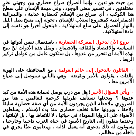
من حيث هو تدين ، وإنما الصراع صراع حضاري بين وجهتي نظرٍ
مختلفتين ، في تفسير معنى الوجود ، وفي مهمة الإنسان على سطح
هذا الكوكب ، أي صراع بين الإسلام كحضارة عدلية ، والليبرالية
الديمقراطية كمشروع استلاب للإنسان ، تحوله إلى مسخ يصل الليل
بالنهار للحصول على سلع استهلاكية ، فيتحول أخيرا هو نفسه إلى
مادة استهلاكية .
· يروج الآن لدخول المعركة الحضارية
، باستعمال نفس أدواتها في
السياسة والاقتصاد والثقافة والاجتماع ، ومثل هذه الأدوات لنْ تتيح
لهذه الأمة أن تتحرر من عدوها ، بل ستكون عامل من عوامل تركيز
الربط .
· القائلون بالدخول إلى عالم العولمة
، مع المحافظة على الهوية
والذات ، يقولون بالأمر ونقيضه وهي بالتالي ستوصل إلى ضياع
الأمرين معا .
· ويأتي السؤال الأخير
! هل من درب يوصل لحماية هذه الأمة من كيد
عدوها ؟ ويجعلها تستأنف طريقها كرحمة للعالمين ـ هنا من
الضروري ملاحظة الذين يجردون الأمة من أي صفة حضارية سابقاً
ولاحقاً ، ويرونها حالة تخلف حضاري منذ بدء الإسلام ، يسلطون
الأضواء على الزوايا السوداء في حياتها ، لا للاتعاظ بها ، بل لإدانتها ،
وعندما ينقلون إلى التاريخ الأسود في حياة الغرب داخليا وخارجيا ،
يسوغون له ذلك بدعوى أنه يعمل لذاته ، ويتعامون عمَّا يجري في
داخله من مظالم .