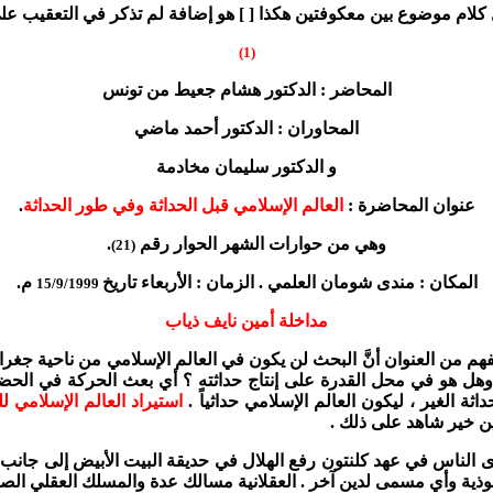
لام موضوع بين معكوفتين هكذا [ ] هو إضافة لم تذكر في التعقيب ع
(1)
المحاضر : الدكتور هشام جعيط من تونس
المحاوران : الدكتور أحمد ماضي
و الدكتور سليمان مخادمة
عنوان المحاضرة :
العالم الإسلامي قبل الحداثة وفي طور الحداثة
.
وهي من حوارات الشهر الحوار رقم
.
(21)
المكان : مندى شومان العلمي . الزمان : الأربعاء تاريخ
م
.
15/9/1999
مداخلة أمين نايف ذياب
هم من العنوان أنَّ البحث لن يكون في العالم الإسلامي من ناحية جغرا
هل هو في محل القدرة على إنتاج حداثته ؟ أي بعث الحركة في الحضارة الإ
ة الغير ، ليكون العالم الإسلامي حداثياً .
استيراد العالم الإسلامي لل
ن خير شاهد على ذلك .
أى الناس في عهد كلنتون رفع الهلال في حديقة البيت الأبيض إلى جانب ن
لبوذية وأي مسمى لدين آخر . العقلانية مسالك عدة والمسلك العقلي الصح