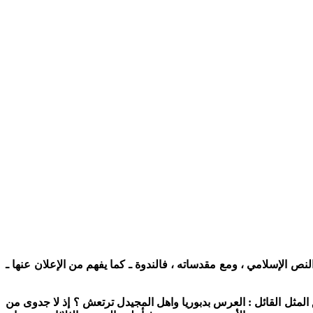
نص الإسلامي ، ومع مقدساته ، فالندوة ـ كما يفهم من الإعلان عنها ـ
المثل القائل : العرس بدبوريا واهل المجيدل ترتعش ؟ إذ لا جدوى من