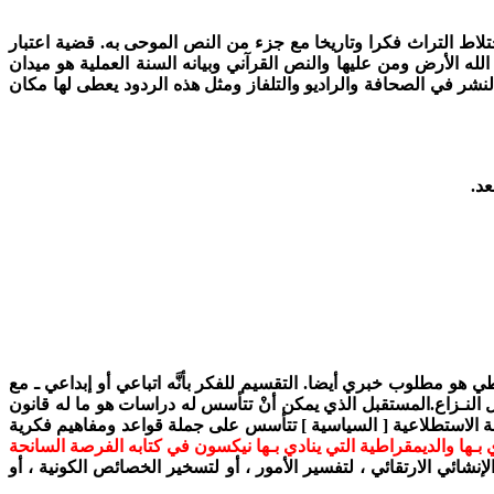
تلاط التراث فكرا وتاريخا مع جزء من النص الموحى به.
قضية اعتبار
الله الأرض ومن عليها والنص القرآني وبيانه السنة العملية هو ميدان
النشر في الصحافة والراديو والتلفاز ومثل هذه الردود يعطى لها مكان
عد.
هو مطلوب خبري أيضا. التقسيم للفكر بأنَّه اتباعي أو إبداعي ـ مع
النـزاع.
المستقبل الذي يمكن أنْ تتأسس له دراسات هو ما له قانون
سة الاستطلاعية [ السياسية ] تتأسس على جملة قواعد ومفاهيم فكرية
ي بـها والديمقراطية التي ينادي بـها نيكسون في كتابه الفرصة السانحة
إنشائي الارتقائي ، لتفسير الأمور ، أو لتسخير الخصائص الكونية ، أو