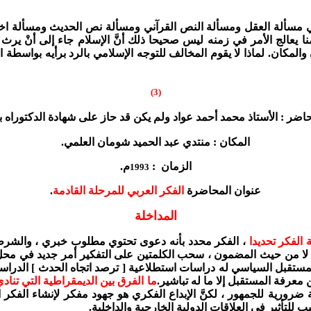
، في مسألة العقل ومسألة النص القرآني ومسألة نص الحديث ومسألة اخ
منا يعالج الأمر في زمنه ليس صحيحا ذلك أنَّ الإسلام جاء إلى أنْ يرث 
والمكان.
لماذا لا يقوم المخالف للتوجه الإسلامي بالرد برأيه بواسطة 
(3)
اضر : الأستاذ محمد أحمد عواد ولم يكن قد حاز على شهادة الدكتوراه ب
المكان : منتدي عبد الحميد شومان العلمي.
الزمان :
م.
1993
عنوان المحاضرة
الفكر العربي للمرحلة القادمة
.
المداخلة
الفكر تحديدا
، الفكر محدد بأنه دعوى تحتوي مطلوب خبري ، والشرطي 
ل لا من حيث المضمون ، سحب الكلمتين على التفكير أمر جديد في محل 
. المستقبل السياسي له دراسات استطلاعية [ ترصد اتجاه الحدث ] الدرا
عرفة المستقبل إلا ما له تباشير.
ما الفرق بين الديمقراطية التي تناد
ضرورية للجمهور ، لكنَّ الإبداع الفكري هو جهود مفكر لإنشاء الفكر ال
 للتأثير في العلاقات الدولية الخارجية والداخلية.