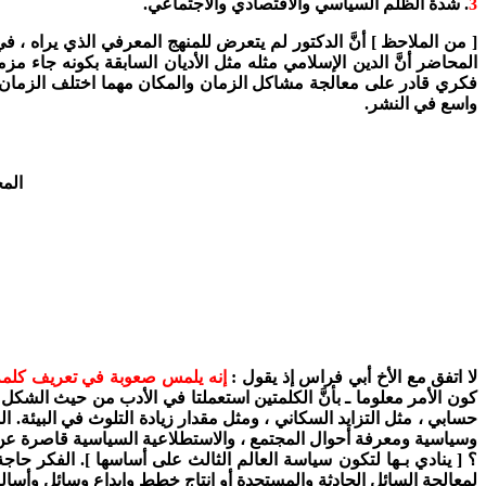
3
. شدة الظلم السياسي والاقتصادي والاجتماعي.
[ من الملاحظ ] أنَّ الدكتور لم يتعرض للمنهج المعرفي الذي يراه 
المحاضر أنَّ الدين الإسلامي مثله مثل الأديان السابقة بكونه جاء مز
فكري قادر على معالجة مشاكل الزمان والمكان مهما اختلف الزمان 
واسع في النشر.
المح
لا اتفق مع الأخ أبي فراس إذ يقول :
إنه يلمس صعوبة في تعريف كلمة 
كون الأمر معلوما ـ بأنَّ الكلمتين استعملتا في الأدب من حيث الشك
حسابي ، مثل التزايد السكاني ، ومثل مقدار زيادة التلوث في البيئة
وسياسية ومعرفة أحوال المجتمع ، والاستطلاعية السياسية قاصرة عن م
؟ [ ينادي بـها لتكون سياسة العالم الثالث على أساسها ]. الفكر حاجة 
لمعالجة السائل الحادثة والمستجدة أو انتاج خطط وإبداع وسائل وأساليب