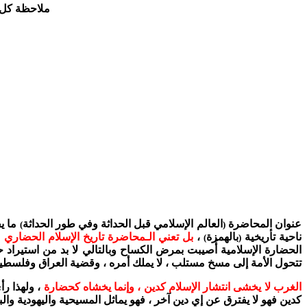
ملاحظة كل ك
عنوان المحاضرة
العالم الإسلامي قبل الحداثة وفي طور الحداثة
ما يف
)
(
ناحية تأريخية
بالهمزة
،
بل تعني الـمحاضرة تاريخ الإسلام الحضاري
و
)
(
الحضارة الإسلامية أُصيبت بمرض الكساح وبالتالي لا بد من استيراد حداث
تتحول الأمة إلى مسخ مستلب ، لا يملك أمره ، وقضية العراق وفلسطي
الغرب لا يخشى انتشار الإسلام كدين ، وإنما يخشاه كحضارة
، ولهذا ر
كدين فهو لا يفترق عن إي دين آخر ، فهو يماثل المسيحية واليهودية وا