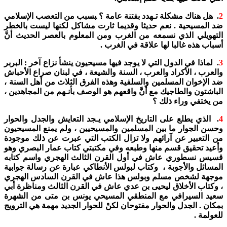
2
. هل هناك مشكلة تـهدد بفتنة عامة ؟ ‍بسبب من التعصب الإسلامي
ضد المسيحية . نعم حديثا وقديما ثارت مشاكل لكنها ليست بالخطر
التهويلي الذي نسمعه من الغرب ومن المعلوم بالعصر الحديث أنَّ
أسباب هذه غالبا لها علاقة في الغرب .
3
. لماذا في الدول التي لا يوجد فيها مسيحيون ينشأ نزاع آخر : البربر
والعرب ، الأكراد والعرب ، السنة والشيعة ، في لبنان صراع الأحباش
ضد الإخوان المسلمين والسلفية وهذه الفرق الثلاث من أهل السنة ،
الباشتون والطاجيك مع أنَّ واقعهم هو الوصف بأنـهم من المجاهدين ،
من يختفي وراء ذلك ؟
4
. الذي يطلع على التاريخ الإسلامي يـجد التعايش والجدل والحوار
وحسن الجوار ما بين المسلمين والمسيحيين ، ولم يمنع المسيحيون
من التعبير عن آرائهم ولا تزال الكتب التي عبرت عن ذلك موجودة
وأعيد تحقيق قسم منها وطبعه وفي مكتبتي كتاب عمار البصري وهو
قسيس نسطوري عاش في أول القرن الثالث الهجري واسم كتابه
المسائل والأجوبة ، وكتاب لبولس الأنطاكي عبارة عن رسالة جوابية
موجهة لشخص مسلم وبولس هذا عاش في القرن السادس الهجري
، وكتاب الأخلاق ليحيى بن عدي عاش في القرن الثالث ومناظرة أبي
سعيد السيرافي مع المنطقي المسيحي يونس بن متى من الشهرة
بمكان . الجدل والحوار مفتوحان لكنْ للحوار الجديد مهمة هي الترويج
للعولمة .