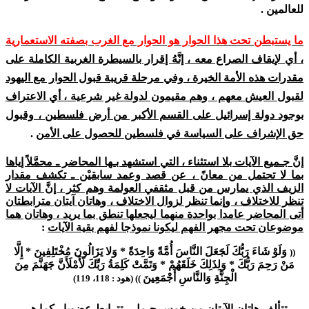
للعالمين .
ما يستبطن تحت هذا الحوار هو الحوار مع الغرب بصفته الاستعمارية
، أي لإيقاف الصراع معه ، إنَّهُ إقرار بالسيطرة الغربية الكاملة على
مقدرات هذه الأمة الخيرة ، وفي مرحلة قريبة قبول الحوار مع اليهود
لقبول العيش معهم ، وهم مقيمون لدولة غير شرعية ، أي الاعتراف
بوجود دولة إسرائيل على القسم الأكبر من أرض فلسطين ، وقبول
حق الإشراف على السياسة في فلسطين للحصول على الأم
ن
.
إنَّ جـميع الآيات بلا استثناء ، التي استشهد بـها المحاضر ـ محمَّلاً إياها
بما لا تحتمل من معانً ، عن قصد وعمد سابقيْن ـ تكشف مقدار
الزيف الذي يمارس من قبل مثقفي العولمة وهم كثر ، إنَّ الآيات لا
تنظر للاختلاف ، وإنما تنظر لزوال الاختلاف ، وهاتان آيتان مترابطتان
أتى المحاضر عامدا بواحدة منهما ليجعلها تنطق بما يريد ، وهاتان هما
موضوعان تحت مجهر الفهم ليكونا نموذجا لفهم بقية الآيات
:
وَلَوْ شَاءَ رَبُّكَ لَجَعَلَ النَّاسَ أُمَّةً وَاحِدَةً * وَلا يَزَالُونَ مُخْتَلِفِينَ * إِلَّا
((
مَنْ رَحِمَ رَبُّكَ * وَلِذَلِكَ خَلَقَهُمْ * وَتَمَّتْ كَلِمَةُ رَبِّكَ لَأَمْلَأَنَّ جَهَنَّمَ مِنَ
الْجِنَّةِ وَالنَّاسِ أَجْمَعِينَ
)) (هود : 118، 119)
تتألف هاتان الآيتان من خمس جـمل ، تترابط عضويا ، كما هي