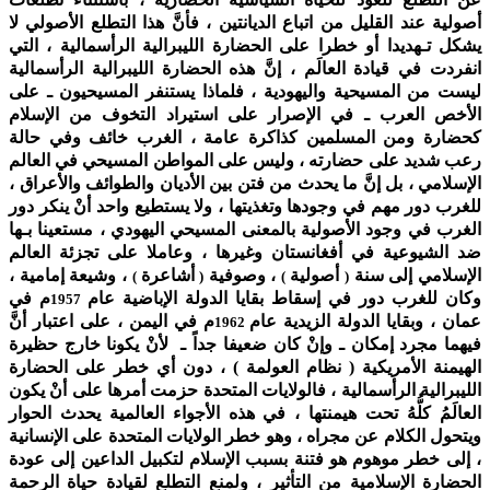
أصولية عند القليل من اتباع الديانتين ، فأنَّ هذا التطلع الأصولي لا
يشكل تـهديدا أو خطرا على الحضارة الليبرالية الرأسمالية ، التي
انفردت في قيادة العالَم ، إنَّ هذه الحضارة الليبرالية الرأسمالية
ليست من المسيحية واليهودية ، فلماذا يستنفر المسيحيون ـ على
الأخص العرب ـ في الإصرار على استيراد التخوف من الإسلام
كحضارة ومن المسلمين كذاكرة عامة ، الغرب خائف وفي حالة
رعب شديد على حضارته ، وليس على المواطن المسيحي في العالم
الإسلامي ، بل إنَّ ما يحدث من فتن بين الأديان والطوائف والأعراق ،
للغرب دور مهم في وجودها وتغذيتها ، ولا يستطيع واحد أنْ ينكر دور
الغرب في وجود الأصولية بالمعنى المسيحي اليهودي ، مستعينا بـها
ضد الشيوعية في أفغانستان وغيرها ، وعاملا على تجزئة العالم
الإسلامي إلى سنة
أصولية
، وصوفية
أشاعرة
، وشيعة إمامية ،
)
(
)
(
وكان للغرب دور في إسقاط بقايا الدولة الإباضية عام
م في
1957
عمان ، وبقايا الدولة الزيدية عام
م في اليمن ، على اعتبار أنَّ
1962
فيهما مجرد إمكان ـ وإنْ كان ضعيفا جداً ـ لأنْ يكونا خارج حظيرة
الهيمنة الأمريكية ( نظام العولمة ) ،
دون أي خطر على الحضارة
الليبرالية الرأسمالية ، فالولايات المتحدة حزمت أمرها على أنْ يكون
العالَمُ كلُّهُ تحت هيمنتها ، في هذه الأجواء العالمية يحدث الحوار
ويتحول الكلام عن مجراه ، وهو خطر الولايات المتحدة على الإنسانية
، إلى خطر موهوم هو فتنة بسبب الإسلام لتكبيل الداعين إلى عودة
الحضارة الإسلامية من التأثير ، ولمنع التطلع لقيادة حياة الرحمة