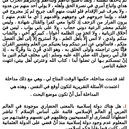
لم يأخذها لنفسه ، ولقد ناصبوا آباءهم وأبناءهم وأكابرهم الحرب في
هداي واتباع أمري في نصرة الحق وأهله ، لا يولي أحد منهم من ‍‍‍‍‍‍‍‍عدوه
، ولا يعرف غير الإقدام فلو لقيت منهم ألف جريح لم يُرَ مجروح في
قفاه ، وإنما جروحهم في وجوههم وأقدمهم [ أي ما تقدم منهم ]
يرون الفرار من الزحف إذ كانوا معي كفرا والقتال شهادة .
وليس
عليكم معشر الرعية دوني حجاب ، ولا على بابي بواب ، ليس فيَ
أخلاق الزبانية ، ولا اتخذ من الظلمة أعوانا ، كبيركم أخي ، والشاب
منكم ولدي ، لا آنس إلاَّ بأهل العلم ، ولا أستريح إلاَّ إلى أهل الفضل
منكم ، فاسألوني عن أمر دينكم وما يعنيكم من العلم وتفسير القرآن
فإنَّا نحن تراجمته وأولى الخلق به ، وهو الذي قُرِنَ بنا وقُرِنَّا به ، إذ
قال أبي رسول الله صلي الله عليه وسلم : إني مخلف فيكم اثنين ما
إنْ تمسكتم بـها لن تضلوا أبدا : كتاب الله وعترتي أهل بيتي
انتهت
)
خطبة الناصر.
لقد قدمت مداخلة، حكمها الوقت المتاح لي ، وهي مع ذلك مداخلة
اعتمدت الأسئلة التقريرية لتكون أوقع في النفس ، وهذه هي
المداخلة آمل أنْ تكون موضع البحث .
1
. هل هناك دولة إسلامية بالمعنى الحضاري موجودة في العالم
العربي أو العالم الإسلامي قائمة على أساس الإسلام ؟ تباشر
اضطهاداً للنصارى أو المسيحيين وتظلمهم في نفسهم وعقيدتـهم من
المعلوم عدم وجود دولة إسلامية منذ أنْ قضي على الدولة العثمانية
التي كانت فيها بقايا حكم إسلامي.