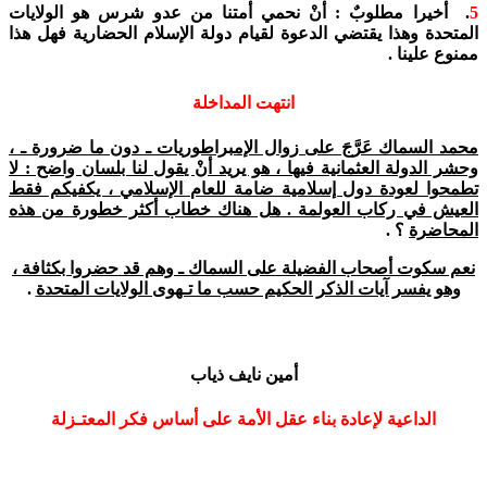
5
. أخيرا مطلوبٌ : أنْ نحمي أمتنا من عدو شرس هو الولايات
المتحدة وهذا يقتضي الدعوة لقيام دولة الإسلام الحضارية فهل هذا
ممنوع علينا .
انتهت المداخلة
محمد السماك عَرَّجَ على زوال الإمبراطوريات ـ دون ما ضرورة ـ ،
وحشر الدولة العثمانية فيها ، هو يريد أنْ يقول لنا بلسان واضح : لا
تطمحوا لعودة دول إسلامية ضامة للعام الإسلامي ، يكفيكم فقط
العيش في ركاب العولمة . هل هناك خطاب أكثر خطورة من هذه
المحاضرة
؟ .
نعم سكوت أصحاب الفضيلة على السماك ـ وهم قد حضروا بكثافة ،
وهو يفسر آيات الذكر الحكيم حسب ما تـهوى الولايات المتحدة
.
أمين نايف ذياب
الداعية لإعادة بناء عقل الأمة على أساس فكر المعتـزلة