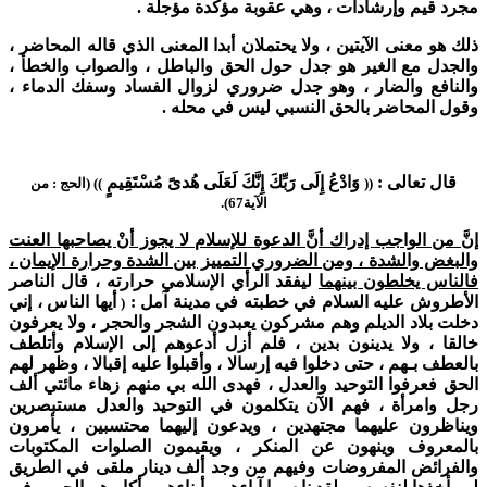
مجرد قيم وإرشادات ، وهي عقوبة مؤكدة مؤجلة .
ذلك هو معنى الآيتين ، ولا يحتملان أبدا المعنى الذي قاله المحاضر ،
والجدل مع الغير هو جدل حول الحق والباطل ، والصواب والخطأ ،
والنافع والضار ، وهو جدل ضروري لزوال الفساد وسفك الدماء ،
وقول المحاضر بالحق النسبي ليس في محله .
قال تعالى :
وَادْعُ إِلَى رَبِّكَ إِنَّكَ لَعَلَى هُدىً مُسْتَقِيمٍ
((
)) (الحج : من
الآية67).
إنَّ من الواجب إدراك أنَّ الدعوة للإسلام لا يجوز أنْ يصاحبها العنت
والبغض والشدة ، ومن الضروري التمييز بين الشدة وحرارة الإيمان ،
فالناس يخلطون بينهما
ليفقد الرأي الإسلامي حرارته ، قال الناصر
الأطروش عليه السلام في خطبته في مدينة آمل :
أيها الناس ‍‍‍‍‍‍، إني
(
دخلت بلاد الديلم وهم مشركون يعبدون الشجر والحجر ، ولا يعرفون
خالقا ، ولا يدينون بدين ، فلم أزل أدعوهم إلى الإسلام وأتلطف
بالعطف بـهم ، حتى دخلوا فيه إرسالا ، وأقبلوا عليه إقبالا ، وظهر لهم
الحق فعرفوا التوحيد والعدل ، فهدى الله بي منهم زهاء مائتي ألف
رجل وامرأة ، فهم الآن يتكلمون في التوحيد والعدل مستبصرين
ويناظرون عليهما مجتهدين ، ويدعون إليهما محتسبين ، يأمرون
بالمعروف وينهون عن المنكر ، ويقيمون الصلوات المكتوبات
والفرائض المفروضات وفيهم من وجد ألف دينار ملقى في الطريق