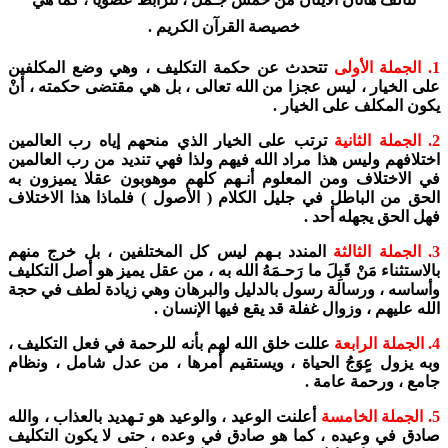
خصيصة القرآن الكريم .
1. الجملة الأولى
تتحدث عن حكمة التكليف ، وهي وضع المكلفين
على الخيار ، ليس عجزا من الله تعالى ، بل هي مقتضى حكمته ، أنْ
يكون المكلف على الخيار .
2. الجملة الثانية
ترتب على الخيار الذي منحهم إياه رب العالمين
اختلافهم وليس هذا مراد الله فيهم ولذا فهي تنديد من رب العالمين
في الاختلاف ومن المعلوم أنـهم كلهم موهوبون عقلا يميزون به
الحق من الباطل في جليل الكلام ( الأصول ) فلماذا هذا الاختلاف
فهل الحق يجهله أحد .
3. الجملة الثالثة
المندد بـهم ليس كل المختلفين ، بل خرج منهم
بالاستثناء مَنْ قَبِلَ ما رَحـمَهُ الله به ، من عقل يميز هو أصل التكليف
وأساسه ، ورسالة رسول بالدليل والبرهان وهي زيادة لطف في حجة
الله عليهم ، وزوال غفلة قد يقع فيها الإنسان .
4. الجملة الرابعة
عللت خلق الله لهم بأنه للرحمة في فعل التكليف ،
وبه يزول عٍوَجُ الحياة ، ويستقيم أمرها ، من عدل شامل ، ونظام
جامع ، ورحمة عامة .
5. الجملة الخامسة
أعلنت الوعيد ، والوعيد هو تـهديد بالعذاب ، والله
صادق في وعيده ، كما هو صادق في وعده ، حتى لا يكون التكليف