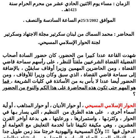
الزمان : مساء يوم الاثنين الحادي عشر من محرم الحرام سنة
هـ .
1423
الموافق
م الساعة السادسة والنصف .
25/3/2002
المحاضر : محمد السماك من لبنان سكرتير مجلة الاجتهاد وسكرتير
لجنة الحوار الإسلامي المسيحي.
شهدت القاعة عددا كبيرا من الحضور، كان حضور السادة أصحاب
الفضيلة القضاة الشرعيين ملفتاً للنظر ، على رأسهم سماحة قاضي
القضاة ، ومن الحاضرين المهمين وزيرا أوقاف سابقيْن ، بالإضافة
إلى سماحة قاضي القضاة ، الذي سبق وكان وزيرا للأوقاف ، ومن
الحضور أيضا عددا لا بأس به من الأساتذة في كليات الشريعة ،
فما
هو المهم حتى تكون هذه المحاضرة على هذا الكم والنوع من الحضور
؟
الحوار الإسلامي المسيحي
، أو حوار الأديان ، أو حوار المذاهب ، أو أية
أسماء أخرى ، على هذه الطرق من التنظيم ، التي يسار بـها في
الحوار ، وكثرتـها ، واستمرارها ، ورعايتها ، هي بدعة أواخر القرن
العشرين ، وهي مكيفة تكييفا تاما لخدمة التعايش مع العولمة أو
الدخول فيها !!! ولأنَّ المسيحية واليهودية خرجتا منذ زمن طويل جدا
عن التطلع للعود للحياة السياسية الحضارية ، باستثناء تطلعات