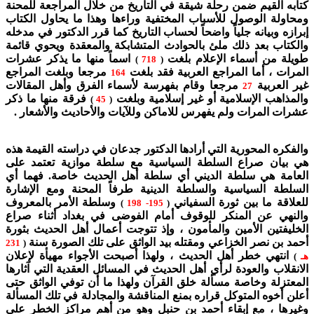
كتابه القيم ضمن رحلة شيقة في التاريخ من خلال المراجعة للمحنة
ومحاولة الوصول للأسباب المختفية وراءها وهذا ما يحاول الكتاب
إبرازه وبيانه جلياً واضحاً لحساب التاريخ كما قرر الدكتور في مدخله
والكتاب بعد ذلك ملئ بالحوادث المتشابكة والمعقدة ويحوي قائمة
طويلة من أسماء الإعلام بلغت
اسماً منها ما يذكر عشرات
)
718
(
المرات ، أما المراجع العربية فقد بلغت
مرجعا وبلغت المراجع
164
غير العربية
مرجعا وقام بفهرسة لأسماء الفرق وأهل المقالات
27
والمذاهب الإسلامية أو غير إسلامية وبلغت
فرقة منها ما ذكر
)
45
(
عشرات المرات ولم يفهرس للاماكن وللآيات والأحاديث والأشعار .
والفكره المحورية التي أرادها الدكتور جدعان في دراسته القيمة هذه
هي بيان صراع السلطة السياسية مع سلطة موازية تعتمد على
العامة هي سلطة الديني أي سلطة أهل الحديث خاصة. فهما أي
السلطة السياسية والسلطة الدينية طرفاً المحنة ومع الإشارة
للعلاقة ما بين ثورة السفياني
وسلطة الأمر بالمعروف
)
195- 198
(
والنهي عن المنكر للوقوف أمام الفوضى في بغداد أثناء صراع
الخليفتين الأمين والمأمون ، وإذ تتوجت أعمال أهل الحديث بثورة
أحمد بن نصر الخزاعي ومقتله بيد الواثق على تلك الصورة سنة
231
(
انتهي خطر أهل الحديث ، ولهذا أصبحت الأجواء مهيأة لإعلان
هـ
)
الانقلاب والعودة لرأي أهل الحديث في المسائل العقدية التي آثارها
المعتزلة وخاصة مسألة خلق القرآن ولهذا ما أن توفي الواثق حتى
أعلن أخوه المتوكل قراره بمنع المناقشة والمجادلة في تلك المسألة
وغيرها ، مع إبقاء أحمد بن حنبل وهو من أهم مراكز الخطر على