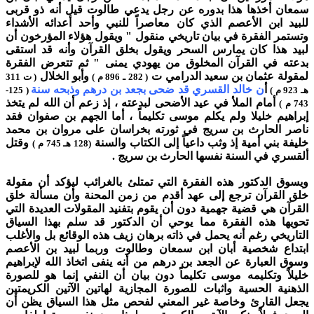
سمعان أخذها هذا بدوره عن رجل يدعي طالوت قيل أنه ذو قربى
للبيد ابن الأعصم الذي كان معاصراً للنبي وأحد أعدائه الأشداء
وتستمر الفقرة في بيان تاريخي منقول " ويقول هؤلاء المؤرخون أن
لبيد هذا كان يمارس السحر ويقول بخلق القرآن وأنه قد استقى
بدعته في القرآن المخلوق من يهودي يمنى " ثم تتعرض الفقرة
لمقولة عثمان بن سعيد الدرامي ت
وأبو الخلال
( 282 ـ 896 م )
( ت 311
أ
ن خالد القسري قد ضحى بجعد بن درهم وذبحه سنة
هـ 923 م )
( 125-
أمام الملأ في عيد الأضحى لبدعته ، إذ زعم أن الله لم يتخذ
743 م )
إبراهيم خليلا ولم يكلم موسى تكليماً ، أما الجهم بن صفوان فقد
ناصر الحارث بن سريج في ثورته بخراسان على مروان بن محمد
خليفة بني أمية إذ وثب داعياً إلى الكتاب والسنة
وقتل
(128 هـ 745 م )
ألقسري في السنة نفسها الحارث بن سريج .
ويسوق الدكتور هذه الفقرة التي تمتلئ بالغرائب ليؤكد أن مقولة
خلق القرآن ترجع إلى عهد أقدم من زمن المحنة وأن مسألة خلق
القرآن هي قضية جهمية دون أن يقوم بتفنيد المقولات العديدة التي
تحويها هذه الفقرة مما يوحي أن الدكتور قد سلم بهذا السياق
التاريخي رغم أنه يحمل في ذاته برهان زيف هذه الوقائع بل والأغلب
ابتداع شخصية أبان ابن سمعان وطالوت وربما لبيد بن الأعصم
وسوق العبارة عن الجعد بن درهم من أنه ينفى اتخاذ الله لإبراهيم
خليلاً وتكليمه موسى تكليماً دون بيان أن النفي إنما هو للصورة
الذهنية الحسية واثبات للصورة المجازية لهاتين الآتين الكريمتين
يجعل القارئ وخاصة غير المعني لفحص مثل هذا السياق يظن أن