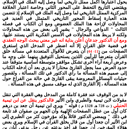
يحول اعتبارها أكمل ممثل تاريخي لما وصل إليه الملك في الإسلام.
ويقتضي التاريخ التحفظ على المحور الثاني وخاصة اعتبار الخلافة
المركزية الممثل التاريخي لما وصل إليه الملك في الإسلام إذ تتضمن
هذه العبارة إسقاط المحور التاريخي المتمثل في العديد في
المحاولات لإزاحة هذا الملك العضوض ومع أن الكتاب في فصله
الثالث " الدواعي والرجال " يشير إلى بعض من هذه المحاولات
ولكنه لا يربط هذه المحاولات في الأسس الفكرية التي يستند عليها.
ومع أن الدكتور جدعان أعلن بداية انه غير معني ببحث الوجه العقدي
في قضية خلق القرآن إلا أنه اضطر في المدخل الذي استغرق
الصفحات من
أن يتعرض للأقوال المتعددة في مسألة خلق
)
11- 44
(
القرآن متعرضاً للرأيين اللذين يستحيل التوفيق بينهما على وجه ما
وعرض أربعة آراء أخرى تشكل مواقف متوسطة أساسية متوقفاً عند
حدود العرض مما يجعل القارئ محتاراً لا يدري بعد أن ادخله الكتاب
إلى صميم هذه المسألة ما رأي الدكتور في تلك المسألة ، ولقصور
حيثيات المسائل المعروضة يبقى القارئ في حالة من الفراغ حول
هذه المسألة ، إلاَّ القارئ الذي له موقف مسبق في هذه المسألة .
لا بد من الوقوف عند فقرة كاملة من المدخل وهي الفقرة التي تنقل
مقولات لابن تيمية والطبري وابن الأثير
فالدكتور ينقل عن ابن تيمية
الحنبلي
قوله " ويرى ابن تيمية أن جعد بن درهم
( ت 728 هـ 1328 م )
كان أول من عطل الصفحات الإلهية وأن الجهم بن صفوان قد تابعة
في ذلك " ويمضي الدكتور قائلاً يؤكد مؤرخون كثر من الطبري إلى
ابن الأثير أن جعدا أول من قال بخلق القرآن في الإسلام ويري بعض
هؤلاء المؤرخين أن جعدا قد أخذ بدعته عن رجل يدعي أبان بن