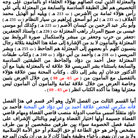
والمعتزلة الذين ثبت اتصالهم بهؤلاء الخلفاء أو بالمأمون على وجه
التخصيص هم أهل الطبقة السادسة والسابعة من المعتزلة يأتي علي
رأس هؤلاء ثمامة بن الأشرس
ويليه أبو الهذيل محمد
( ت 213 هـ )
العلاف
ثم أبو أسحق إبراهيم بن سيار النظام
( ت 235 هـ )
( ت 231 هـ )
وأبو بكر عبد الرحمن بن كيسان الأصم
وكذلك أبو موسى
( ت 225 هـ )
عيسى بن صبيح المردار راهب المعتزلة ت
وأستاذ الجعفرين
( 226 هـ )
:جعفر بن حرب وجعفر بن مبشر ولاستكمال صورة الروابط بين
المعتزلة والمأمون لا بد من الإشارة إلى صلة هذا الخليفة بثلاثة رجال
ينسبون كلهم ،أو بعضهم إلى المعتزلة هم الجاحظ
وبشر
( ت 255 هـ )
المريسي
وأحمد بن أبي دؤاد
وكتاب طبقات
( ت 218 هـ )
( ت 240 هـ )
المعتزلة جعل أحمد بن دؤاد والجاحظ من الطبقتين السادسة
والسابعة باستثناء بشر المريسي فلا علاقة له بالمعتزلة يقينا مع أن
الدكتور جدعان لم يشر إلى ذلك . وكتاب المحنة يبين علاقة هؤلاء
بالتفصيل مع المأمون من
من خلال العرض يتبين
(
ص 65- ص 98
)
وخاصة العرض من خلال علاقة ثمامة والمأمون أن المأمون ليس
معتزليا وهذا ما أكده الكتاب انظر
.
(
ص 65 – 69
)
أما القسم الثالث من الفصل الأول وهو آخر قسم في هذا الفصل
فأنه مكرس لفحص علاقة أحمد بن أبي دؤاد في المحنة
فأحمد بن
داؤد متقلدٌ أسمى مناصب الدولة منصب قاضي القضاة ومهام قاضي
القضاة جسيمة أولها اختيار القضاة وعزلهم وبالتالي الإشراف على
عملية فصل الخصومة سواء بين طرفين مشخصين أو بين طرف
مشخص وآخر هو حق الطاعة أو حق الإسلام أو حق الأمة الإسلامية
ولا بد من أن ينهض بأعباء وظيفة ولهذا كان لا بد من أن يكون المرجع