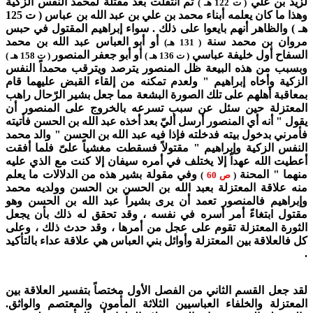
لزيد بن علي
ثم انتقلت بعد مقتلة لمحمد النفس الزكية
( ت 122 هـ )
وهذا ما كان يعلمه أبناء محمد بن علي بن عبد الله بن عباس ( ت 125
هـ ) والظاهر أنهم بايعوا على ذلك . سواء إبراهيم المقتول في حبس
مروان بن محمد سنة
أو أبو العباس عبد الله بن محمد
( 131 هـ)
السفاح أول خليفة عباسي
أو أبو جعفر المنصور
( ت 136 هـ )
( ت 158 هـ )
وبسبب من هذه البيعة ظل المنصور يترصد ويترقب محمداً النفس
الزكية وأخاه إبراهيم " ولعدم تمكنه من إلقاء القبض عليهما قام
بمعاقبة أهلهم على تلك الصورة البشعة مما جعل بشير الرّحال راهب
المعتزلة حين سئل عن سبب تسرعه بالخروج على المنصور أن
يقول " أنه أي المنصور أرسل أليّ بعد أخذه عبد الله بن الحسن فأتيته
فأمرني بدخول بيته فدخلته فإذا فيه عبد الله بن الحسن " والد محمد
النفس الزكية وإبراهيم " مقتولاً فسقطت مغشياً علىّ فلما أفقت
أعطيت الله عهداً إلا يختلف في أمره سيفان إلا كنت مع الذي عليه
منهما " المحنة
وفي مقولة بشير هذه من الدلالات ما يعلم
(
ص 60
)
منه علاقة المعتزلة بعبد الله بن الحسن بن الحسن وولديه محمد
وإبراهيم فالمنصور تعمد أن يرى بشيراً عبد الله بن الحسن وهو
مقتول ابتغاءً أمر أسره في نفسه ، وقد تحقق له ذلك بأن يجعل
الثورة المعتزلة تقوم على عجل من أمرها ، وقد حدث ذلك ، وعلى
كل فالعلاقة بين المعتزلة وأوائل بني العباس هي علاقة عداء بالتأكيد
.
لقد جعل القسم الثاني من الفصل الأول مختصاً بتفسير العلاقة بين
المعتزلة والخلفاء العباسيين الثلاثة المأمون والمعتصم والواثق.