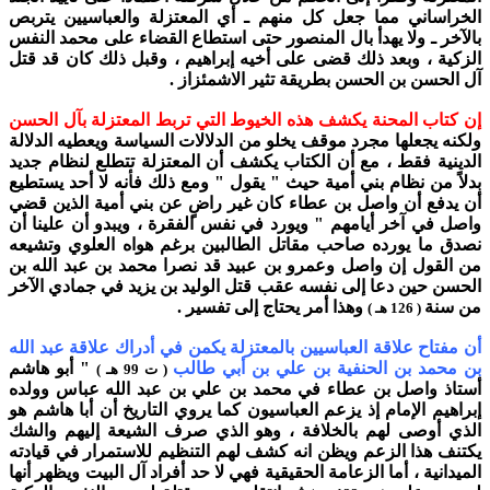
الخراساني مما جعل كل منهم ـ أي المعتزلة والعباسيين يتربص
بالآخر ـ ولا يهدأ بال المنصور حتى استطاع القضاء على محمد النفس
الزكية ، وبعد ذلك قضى على أخيه إبراهيم ، وقبل ذلك كان قد قتل
آل الحسن بن الحسن بطريقة تثير الاشمئزاز .
إن كتاب المحنة يكشف هذه الخيوط التي تربط المعتزلة بآل الحسن
ولكنه يجعلها مجرد موقف يخلو من الدلالات السياسة ويعطيه الدلالة
الدينية فقط ، مع أن الكتاب يكشف أن المعتزلة تتطلع لنظام جديد
بدلاً من نظام بني أمية حيث " يقول " ومع ذلك فأنه لا أحد يستطيع
أن يدفع أن واصل بن عطاء كان غير راضٍ عن بني أمية الذين قضي
واصل في آخر أيامهم " ويورد في نفس الفقرة ، ويبدو أن علينا أن
نصدق ما يورده صاحب مقاتل الطالبين برغم هواه العلوي وتشيعه
من القول إن واصل وعمرو بن عبيد قد نصرا محمد بن عبد الله بن
الحسن حين دعا إلى نفسه عقب قتل الوليد بن يزيد في جمادي الآخر
من سنة
وهذا أمر يحتاج إلى تفسير .
( 126 هـ )
أن مفتاح علاقة العباسيين بالمعتزلة يكمن في أدراك علاقة عبد الله
بن محمد بن الحنفية بن علي بن أبي طالب
" أبو هاشم
( ت 99 هـ )
أستاذ واصل بن عطاء في محمد بن علي بن عبد الله عباس وولده
إبراهيم الإمام إذ يزعم العباسيون كما يروي التاريخ أن أبا هاشم هو
الذي أوصى لهم بالخلافة ، وهو الذي صرف الشيعة إليهم والشك
يكتنف هذا الزعم ويظن انه كشف لهم التنظيم للاستمرار في قيادته
الميدانية ، أما الزعامة الحقيقية فهي لا حد أفراد آل البيت ويظهر أنها