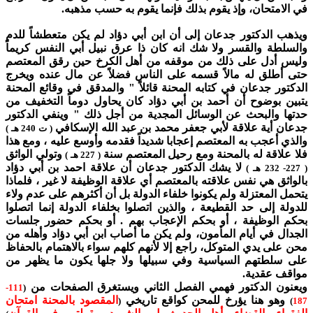
في الامتحان، وإذ يقوم بذلك فإنما يقوم به حسب مذهبه.
ويذهب الدكتور جدعان إلى أن ابن أبي دؤاد لم يكن متعطشاً للدم
والسلطة والقسر ولا شك انه كان ذا عرق نبيل أبي النفس كريماً
وليس أدل على ذلك من موقفه من أهل الكرخ حين رقق المعتصم
حتى أطلق له مالاً قسمه على الناس فضلاً عن مال عنده ويخرج
الدكتور جدعان في كتابه المحنة قائلاً " والمدقق في وقائع المحنة
يتبين بوضوح أن أحمد بن أبي دؤاد كان يحاول دوماً التخفيف من
حدتها والبحث عن الوسائل المجدية من أجل ذلك " وينفي الدكتور
جدعان أية علاقة لأبي جعفر محمد بن عبد الله الإسكافي
( ت 240 هـ )
والذي أعجب به المعتصم إعجابا شديداً فقدمه وأوسع عليه ، ومع هذا
فلا علاقة له بالمحنة ومع رحيل المعتصم سنة
وتولي الواثق
( 227 هـ )
لا يشك الدكتور جدعان أن علاقة احمد بن أبي دؤاد
( 227- 232 هـ )
بالواثق هي نفس علاقته بالمعتصم أي علاقة الوظيفة لا غير ، فلماذا
يتحمل المعتزلة ولم يكونوا خلفاء الدولة بل أن أكثرهم على عدم ولاء
للدولة إلى حد القطيعة ، والذين اتصلوا بخلفاء الدولة إنما اتصلوا
بحكم الوظيفة ، أو بحكم الإعجاب بهم . أو بحكم حضور جلسات
الجدال في أيام المأمون، ولم يكن ما أصاب ابن أبي دؤاد وأهله من
محن على يدي المتوكل، راجع إلا لأنهم كلهم سواء بالاهتمام بالحفاظ
على سلطتهم السياسية وفي سبيلها ولا جلها يكون ما يظهر من
مواقف عقدية.
ويعنون الدكتور فهمي الفصل الثاني ويستغرق الصفحات من
111-
(
وهو هنا يؤرخ للمحن كواقع تاريخي
المقصود بالمحنة امتحان
(
)
187