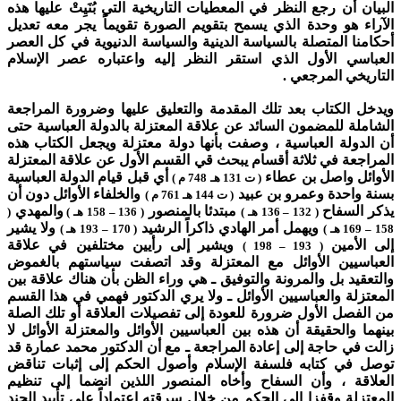
البيان أن رجع النظر في المعطيات التاريخية التي بُنَيِتْ عليها هذه
الآراء هو وحدة الذي يسمح بتقويم الصورة تقويماً يجر معه تعديل
أحكامنا المتصلة بالسياسة الدينية والسياسة الدنيوية في كل العصر
العباسي الأول الذي استقر النظر إليه واعتباره عصر الإسلام
التاريخي المرجعي .
ويدخل الكتاب بعد تلك المقدمة والتعليق عليها وضرورة المراجعة
الشاملة للمضمون السائد عن علاقة المعتزلة بالدولة العباسية حتى
أن الدولة العباسية ، وصفت بأنها دولة معتزلة ويجعل الكتاب هذه
المراجعة في ثلاثة أقسام يبحث قي القسم الأول عن علاقة المعتزلة
الأوائل واصل بن عطاء
أي قبل قيام الدولة العباسية
( ت 131 هـ 748 م )
بسنة واحدة وعمرو بن عبيد
والخلفاء الأوائل دون أن
( ت 144 هـ 761 م )
يذكر السفاح
مبتدئا بالمنصور
والمهدي
( 132 – 136 هـ )
( 136 – 158 هـ )
(
ويهمل أمر الهادي ذاكراً الرشيد
ولا يشير
158 – 169 هـ )
( 170 – 193 هـ )
إلى الأمين
ويشير إلى رأيين مختلفين في علاقة
( 193 – 198 )
العباسيين الأوائل مع المعتزلة وقد اتصفت سياستهم بالغموض
والتعقيد بل والمرونة والتوفيق ـ هي وراء الظن بأن هناك علاقة بين
المعتزلة والعباسيين الأوائل ـ ولا يري الدكتور فهمي في هذا القسم
من الفصل الأول ضرورة للعودة إلى تفصيلات العلاقة أو تلك الصلة
بينهما والحقيقة أن هذه بين العباسيين الأوائل والمعتزلة الأوائل لا
زالت في حاجة إلى إعادة المراجعة ـ مع أن الدكتور محمد عمارة قد
توصل في كتابه فلسفة الإسلام وأصول الحكم إلى إثبات تناقض
العلاقة ، وأن السفاح وأخاه المنصور اللذين انضما إلى تنظيم
المعتزلة وقفزا إلى الحكم من خلال سرقته اعتماداً على تأييد الجند