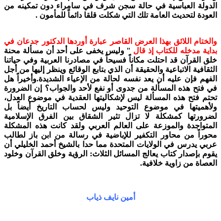
الدولة العباسية في حالة سجن شرف في سامراء دون تمكينه من
العودة لتحديث العامة تلك التي شكلت قلقا دائماً للمأمون .
والختام اللائق بهذا العرض القاصر عبارة أوردها الدكتور جدعان في
بداية مدخله للكتاب إذ قال
" وليس يخفى على أحد أن مسألة محنة
خلق القرآن قد احتلت مكاناً فسيحاً في مصادرنا العربية وفي حياتنا
الثقافية الاتباعية والحقيقة أن الذي بتابع الوقائع وينظر إليها من أجل
الفهم فإن عليه أن يعد نفسه لحالة من الإعياء الشديدة.
وأخيراً هل
في فتح هذه المسألة من جدوى أو نفع لأحد والجواب؟ إن الضرورة
تحتم فتح هذه المسألة ليس لإشكاليتها العقدية في موضوع العدل،
ولأهميتها في موضوع التوحيد وليس لحساب التاريخ أيضاً بل
لضرورتها كمشكلة لا تزال تثير الشقاق بين الفرق الإسلامية
المتواجدة والموزعة على العالم العربي ولقد كانت هذه المشكلة
محوراً من محاور التكفير للإباضية في رسالة من ابن باز لطالب
عربي يدرس في الولايات المتحدة مما حدا بالشيخ أحمد الخليلي أن
يقوم بإصدار كتاب يعالج المسائل الثلاث: الرؤية وخلق القرآن وخلود
العصاة من زاوية خلافية.
أمين نايف ذياب