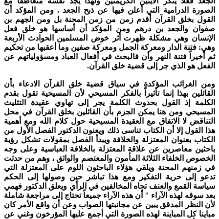
الجعد فعلاً ينكر الآيتين الكريمتين ولهذا يجد نفسه متعاطفا مع
الصورة الدرامية التي أعلن فيها عن ذبح الجعد .
ومن المؤكد أن
القول بخلق القرآن أقدم زمن من زمن المحنة بل ومن الجهم بن
صفوان والجعد بن درهم ومن المؤكد أن أساسها هو خلق فعل
الإنسان وهي مشكلة ظهرت أثر خوض المسلمين الحوادث الأربعة
وهي: فتنة الدار ومعركة الجمل ومعركة صفين وما أعقبها من تحكيم
ثم أخيراً فتنة النهر وأن فالبحث في أفعال العباد ومسؤولياتهم عن
الفعل هو الذي جر إلى قضية خلق القرآن.
ومن الغرائب المؤكدة في سياق قضية خلق القرآن الادعاء بأن
القائلين بهذا إنما تأثيراً بالفكر المسيحي لأن المسيحية تقول بقدم
الكلمة إذ القول بحدوث الكلمة يجر إلى تهاوي عقيدة التثليث
المسيحي ومن هنا يمكن الجزم بأن القائلين بخلق القرآن في محل
التناقض لا الاتفاق مع العقيدة المسيحية حول كلام الله ومع أهمية
هذا القول إلا أن الكتاب تناسى ذلك ويعنون الدكتور الفصل الأول من
الكتاب بعنوان المعتزلة والخلافة ويبدأ الفصل بمقولات تشكل رؤية
باحثين معاصرين عن علاقة المعتزلة بالخلافة العباسية وعلى وجه
الخصوص الخلفاء الثلاثة المأمون والمعتصم والواثق ، وهم من حدثت
في زمنهم المحنة ويلقي هؤلاء الباحثون اللوم على المعتزلة التي
تدعو إلى حرية التفكير ومع هذا تباشر حين وصولها إلى الحكم
سياسة القمع والعنف تجاه المخالفين في الرأي ويعلق الدكتور فهمي
بعد سوقه لهذه الآراء " أن هذه الآراء جميعاً تحتاج إلى مراجعة شاملة
لأن النظر المدقق يبين عن مجانبتها الصواب وعن أن واقع الأمر كان
مباينا كل المباينة لهذه الصورة التي أجمع عليها المؤرخون وغني عن