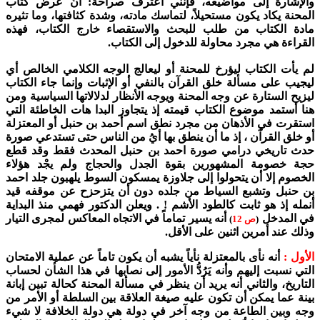
والإشارة إلى مواضيعه، فإنني أعترف صراحة: أنَّ عرض كتاب
المحنة يكاد يكون مستحيلاً، لتماسك مادته، وشدة كثافتها، وما تثيره
مادة الكتاب من طلب للبحث والاستقصاء خارج الكتاب، فهذه
القراءة هي مجرد محاولة للدخول إلى الكتاب.
لم يأت الكتاب ليؤرخ للمحنة أو ليعالج الوجه الكلامي الخالص أي
ليجيب على مسألة خلق القرآن بالنفي أو الإثبات وإنما جاء الكتاب
ليزيح الستارة عن وجه المحنة ويوجه الأنظار لدلالاتها السياسية ومن
هنا أستمد موضوع الكتاب قيمته إذ يتجاوز البدا هات الخاطئة التي
استقرت في الأذهان من مجرد نطق اسم أحمد بن حنبل أو المعتزلة
أو خلق القرآن ، إذ ما أن ينطق بها أيُ من الناس حتى تستدعي صورة
حدث تاريخي درامي صورة احمد بن حنبل المحدث فقط وقد قطع
حجة خصومة المشهورين بقوة الجدل والحجاج ولم يجْد هؤلاء
الخصوم إلا أن يتحولوا إلى جلاوزة يمسكون السوط يلهبون جلد احمد
بن حنبل وتشبع السياط من جلده دون أن يتزحزح عن موقفه قيد
أنمله إذ هو ثابت كالطود الأشم ! .
ويعلن الدكتور فهمي منذ البداية
في المدخل
أنه يسير تماماً في الاتجاه المعاكس لمجرى التيار
(
ص 12
)
وذلك عند أمرين اثنين على الأقل.
الأول :
أنه نأى بالمعتزلة نأياً يشبه أن يكون تاماً عن عملية الامتحان
التي نسبت إليهم وأنه يَرُدُّ الأمور إلى نصابها في هذا الشأن لحساب
التاريخ، والثاني أنه يريد أن ينظر في مسألة المحنة كحالة تبين إبانة
بينة عما يمكن أن تكون عليه صيغة العلاقة بين السلطة أو الأمر من
وجه وبين الطاعة من وجه آخر في دولة هي دولة الخلافة لا شيء