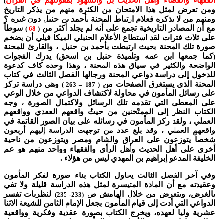
الفقهاء والقضاء وأهل الحديث بل والشهود بمقولتهم في القرآن
)
ومن تعرض لمثل هذا الامتحان من الكثرة منهم من يذكر التاريخ
ومنهم من لا يذكره فعلام ارتباط المحنة بأحمد بن حنبل دون غيره ؟
مع أن المصادر التاريخية تجمع على أنه لم يجلد أكثر من
سوطاً
)
68
(
على ثلاث فترات لقد استطاع الأعلام الحنبلي الميكا فيلي أن يضخم
صورة تلك المحنة بحيث ارتبطت بأحمد بن حنبل ، والقارئ للمحنة
كما جمعها ابن عمه وتلميذة حنبل بن اسحق) يدرك الفجوات
(
الواضحة والكثير في سياق هذه المحنة ، وهذا وحده كاف كدعوة
للدخول إلى دراسة دواعي المحنة ورجالها الفصل الثالث في كتاب
المحنة الذي يستغرق الصفحات من
وهي دراسة تركز
( 187 – 263 )
على رسائل المأمون في محاولة لاكتشاف الدواعي من خلال الوعي
على المعطى التي تقدمه تلك الرسائل ولاكتمال الصورة ، وجه
الكتاب النظر إلى الممتْحَنين من حيثُ واقعهم العقدي وواقعهم
العملي ، ولقد ركز المأمون في رسائله على بيان الصور القاتمة في
واقعهم العملي ، وقد بلغ عدد من توجهت الدراسة إليهم أربعون
شخصاً يتوزعون على العراق والشام ومصر ويتوزعون من ناحية
أخرى على أهل الحديث وأهل الرأي والفقهاء وواحد منهم هو عم
الخليفة المدعو إبراهيم بن المهدي ليس من هؤلاء .
وفي آخر الفصل الثالث يحاول الكتاب بناء صورة لفكر المأمون
وعقيدته مع أن المادة المتيسرة لمثل هذه الدراسة قليلة ولا تفي
بالغرض، ويتعرض من خلال الهامش ص
لنظريات تفسر
(233- 235)
الدواعي التي أدت إلى قيام المأمون بجعل الإمام الثامن للشيعة الاثنا
عشرية وليا لعهده، ويخرج الكتاب بصورة عقدية وفكرية وواقعية