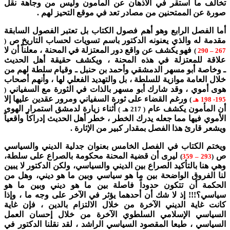
تخالف ما استقر في الأذهان عن المأمون وليس من وجاهة نقل
صورة عن الممتحنين من مصادر تعد في موقع التحيز لهم .
أما الفصل الرابع وهو أهم فصول الكتاب بل تعتبر الفصول السابقة
مقدمة له والذي يعنونه الدكتور باسم تسويات لحساب التاريخ ص
(
فهو يكشف عن واقع دور المعتزلة في المحنة ، معلناً أن لا
)
267 – 290
علاقة للمعتزلة في هذه المحنة ، ويكشف حقيقة أهل الحديث
ـ وخاصة أبو مسهر الدمشقي وأحمد بن حنبل ـ وقيام سلطة لهم من
خلال العامة موازية للسلطة ، بل والتهديد الفعلي لها ، وأنهم أصحاب
هوى أموي ، وقد شارك أبو مسهر بالذات في الثورة مع السفياني
(
ورغم القضاء على ثورة السفياني ومرور عقدين عليها إلا
195- 198 هـ
)
أن المأمون يكشف عام
أثناء زيارة لدمشق استمرار الهوى
( 217 هـ )
الأموي فيها مما جعله يدرك الخطر ، خطر أهل الحديث إدراكاً واقعياً
ويشعر قارئ هذا الفصل بمقدار كبير من الإثارة .
ويختم الكتاب في الفصل الخامس بعنوان جدلية الديني والسياسي
ص
ليرى أن قضية المحنة محكومة بالصراع على سلطة،
)
– 359
293
(
وهي هنا بالتأكيد الصراع بين الديني والسياسي، ولكن الدكتور لا يبين
لنا الفروق الواضحة بين ما هو سياسي وبين ما هو ديني، وهل من
الحكمة أن تتكون حدوداً فاصلة بين ما هو ديني وبين ما هو
سياسي؟!!! إذ لا شك أن أحدهما يؤثر في الآخر على وجه ما ، وإذا
كانت غاية الديني الآخرة من خلال الالتزام بالدين ، فإن غاية
السياسي الإسلامي السلطوي الآخرة من خلال إحسان العمل
السياسي ، طبعا المقصود السياسي الراشد ، لقد نقلنا الدكتور في