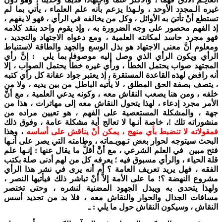
غيره الـمجدد الأوحد ، ولـهذا يزعم بأنه علم العلماء ، يأتي بما لم
تستطع أنْ تأتيَ به الأوائل ، وكل من يخالفه في الرأي ، فهو لا يفهم ،
إذ الفهم محصور على وجه الضرورة به ، وإذ يقوم واحد بنقد كلامه
فهو مجرد حاسد لمكانته العلمية ، ومع دعواه الاجتهاد والتجديد ،
ومعلوم أنَّ معنى الاجتهاد هو بذل الوسع والجهد والطاقة لاستنباط
الرأي ويكون الرأي الذي وصل إليه موصوفا بما يلي : إنَّ رأي
المجتهد صواب يحتمل الخطأ ، ورأي غيره خطأٌ يحتمل الصواب ، إلا
أنه رافض لهذه القاعدة المستقرة ، إذ يعتبر جواد عفانة كل رأي كتبه
، يتصف بصفة الحق المطلق ، لا يأتيه الباطل من بين يديه ، ولا من
خلفه ، ومن هنا يصعب النقاش معه ، وكونه يدعي العلمية ، مع أنَّ
الأمر مجرد إدعاء ، لهذا يتحول النقاش معه إلى مهاترات ، هذا من
جهة ، والمشكلة المستعصية على الفهم ، هو تعيين مراده من
منشوراته تلك !، خاصة أنـها لا تعالج أية مشكلة عامة ، وفوق ذلك
فمقولاته لا تنضبط بأي منهج ، يمكن أنْ يناقش على أساسه
، وهذا
البحث سيتوجه لحوار بعض تـهويـماته ، وطامته التي يصر على أنـها
فتح مبين في العلم الشرعي ، مع أنَّ أقلَّ ما يقال عنها : إنـها علم
قلة الحياء ، والرأي مسبوق فيه ؛ يعرفه كل من لهم أدنى صلة بكتب
الفقه ، فهل يريد تعريف العامة ؟ أم أنه يرى في نشر هذا الرأي
مشروع النهضة ؟! ما على الأمة إلاَّ أنْ تباشر ذلك فيأتيها النصر ،
ولهذا يتحدى به ويبذل الجهود المضنية لنشره ، وحتى تختصر
مسافات الجدال والحوار والنقاش معه ، فلا بد من تحديد أسس
النقاش ، وسيكون النقاش حول ما يلي : ـ