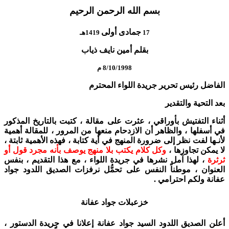
بسم الله الرحمن الرحيم
جمادى أولى
17
1419هـ
بقلم أمين نايف ذياب
8/10/1998 م
الفاضل رئيس تحرير جريدة اللواء المحترم
بعد التحية والتقدير
أثناء التفتيش بأوراقي ، عثرت على مقالة ، كتبت بالتاريخ المذكور
في أسفلها ، والظاهر أن الازدحام منعها من المرور ، للمقالة أهمية
لأنـها لفت نظر إلى ضرورة المنهج في أية كتابة ، فهذه الأهمية ثابتة ،
لا يمكن تجاوزها ،
وكل كلام يكتب بلا منهج يوصف بأنه مجرد قول أو
ثرثرة
، لهذا آمل نشرها في جريدة اللواء ، مع هذا التقديم ، بنفس
العنوان ، موطناً النفس على تحمُّل نرفزات الصديق اللدود جواد
عفانة ولكم احترامي .
خزعبلات جواد عفانة
أعلن الصديق اللدود السيد جواد عفانة إعلانا في جريدة الدستور ،