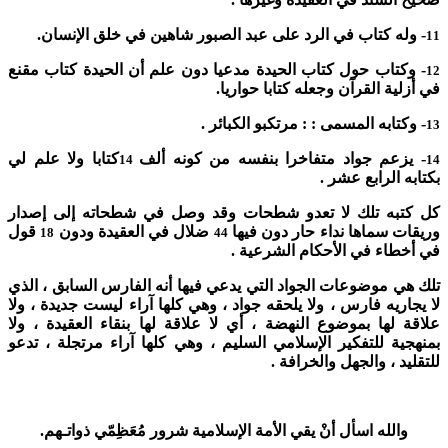
- وله كتاب في الرد على عبد الصبور شاهين في خلق الإنسان.
11
- وكتاب حول كتاب الحيدة مدعيا دون علم أن الحيدة كتاب مقنع
12
في أزلية القرآن وجعله كتابا حواريا.
- وكتابه المسمى : : مرتكبو الكبائر .
13
- يزعم جواد متفاخرا بنفسه من كونه ألف
كتابا ولا علم لي
14
14
بكتابه الرابع عشر .
كل كتبه تلك لا تعدو شطحات وقد وصل في شطحاته إلى إصدار
وريقات سماها نداء حار دون فيها
ضلال في العقيدة ودون
قول
18
44
في أخطاء في الأحكام الشرعية .
تلك هي موضوعات الجواد التي يدعي فيها أنه الفارس السابق ، الذي
لا يجاريه فارس ، ولا يلحقه جواد ، وهي كلها آراء ليست جديدة ، ولا
علاقة لها بموضوع النهضة ، أي لا علاقة لها بنقاء العقيدة ، ولا
بمنهجية للتفكير الإسلامي السليم ، وهي كلها آراء مرتجلة ، تدعو
للتقليد ، والجهل والخرافة .
والله اسأل أنْ يقي الأمة الإسلامية شرور مُعَظِمّي ذواتـهم.