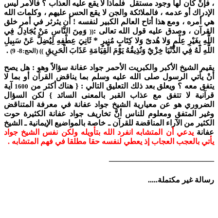
، فإنْ كان لها وجود مستقل فلماذا لا يقع عليه العذاب ؟ فالأمر ليس
الإدراك أو عدمه ، فالملائكة والجن لا يقع الحس عليهم ، وكلمات الله
هي أمره ، ومع هذا أتاح العالم الكبير لنفسه ! أن يثرثر في أمر خلق
القرآن ، وصدق عليه قول الله تعالى :
وَمِنَ النَّاسِ مَنْ يُجَادِلُ فِي
((
*
اللَّهِ بِغَيْرِ عِلْمٍ وَلا هُدىً وَلا كِتَابٍ مُنِيرٍ
ثَانِيَ عِطْفِهِ لِيُضِلَّ عَنْ سَبِيلِ
اللَّهِ لَهُ فِي الدُّنْيَا خِزْيٌ وَنُذِيقُهُ يَوْمَ الْقِيَامَةِ عَذَابَ الْحَرِيقِ
.
)) (الحج:8- 9)
يقيم الشيخ الأكبر والكبريت الأحمر جواد عفانة سؤالاً وهو : هل يصح
أنْ يأتي الرسول صلى الله عليه وسلم بما يناقض القرآن أو بما لا
يتفق معه ؟ ويعلق بعد ذلك التعليق التالي : { هناك أكثر من
آية
1600
قرآنية لا تتفق مع عذاب القبر بالمعنى السائد } لكن السؤال
الضروري هو عن معيارية الشيخ جواد عفانة في معرفة المتناقض
وغير المتفق ومعلوم للناس أنَّ تخاريف جواد عفانة الكثيرة حوت
الكثير من الآراء المناقضة للقرآن ـ خاصة بالمواضيع الإيمانية ـ الشيخ
عفانة
يدعي أن المتشابه انفرد الله بتأويله ولكن نفس الشيخ جواد
يأتي بالعجب العجاب إذ يعطي لنفسه حقا مطلقا في فهم المتشابه .
___________________________
رسالة غير مكتملة.....