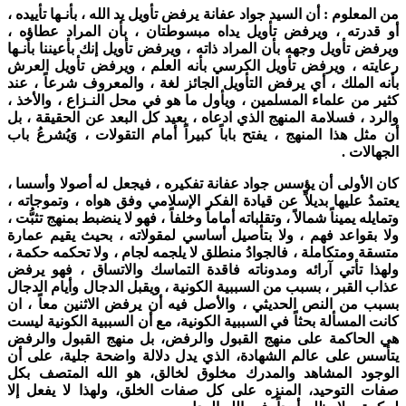
من المعلوم : أن السيد جواد عفانة يرفض تأويل يد الله ، بأنـها تأييده ،
أو قدرته ، ويرفض تأويل يداه مبسوطتان ، بأن المراد عطاؤه ،
ويرفض تأويل وجهه بأن المراد ذاته ، ويرفض تأويل إنك بأعيننا بأنـها
رعايته ، ويرفض تأويل الكرسي بأنه العلم ، ويرفض تأويل العرش
بأنه الملك ، أي يرفض التأويل الجائز لغة ، والمعروف شرعاً ، عند
كثير من علماء المسلمين ، ويأول ما هو في محل النـزاع ، والأخذ ،
والرد ، فسلامة المنهج الذي ادعاه ، بعيد كل البعد عن الحقيقة ، بل
أن مثل هذا المنهج ، يفتح باباً كبيراً أمام التقولات ، وَيُشرعُ باب
الجهالات .
كان الأولى أن يؤسس جواد عفانة تفكيره ، فيجعل له أصولا وأسسا ،
يعتمدُ عليها بديلاً عن قيادة الفكر الإسلامي وفق هواه ، وتموجاته ،
وتمايله يميناً شمالاً ، وتقلباته أماماً وخلفاً ، فهو لا ينضبط بمنهج تثبُّت ،
ولا بقواعد فهم ، ولا بتأصيل أساسي لمقولاته ، بحيث يقيم عمارة
متسقة ومتكاملة ، فالجوادُ منطلق لا يلجمه لجام ، ولا تحكمه حكمة ،
ولهذا تأتي آرائه ومدوناته فاقدة التماسك والاتساق ، فهو يرفض
عذاب القبر ، بسبب من السببية الكونية ، ويقبل الدجال وأيام الدجال
بسبب من النص الحديثي ، والأصل فيه أن يرفض الاثنين معاً ، ان
كانت المسألة بحثاً في السببية الكونية، مع أن السببية الكونية ليست
هي الحاكمة على منهج القبول والرفض، بل منهج القبول والرفض
يتأسس على عالم الشهادة، الذي يدل دلالة واضحة جلية، على أن
الوجود المشاهد والمدرك مخلوق لخالق، هو الله المتصف بكل
صفات التوحيد، المنزه على كل صفات الخلق، ولهذا لا يفعل إلا