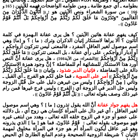
بطوامه ـ أي جمع طامة ـ ومن طوامه الواضحات فهمه للآيتين
( 165 و
من سورة الشعراء ونص الآيتين هو :
أَتَأْتُونَ الذُّكْرَانَ مِنَ
((
166 )
الْعَالَمِينَ *وَتَذَرُونَ مَا خَلَقَ لَكُمْ رَبُّكُمْ مِنْ أَزْوَاجِكُمْ بَلْ أَنْتُمْ قَوْمٌ
عَادُونَ
.
))
كيف يفهم عفانة هاتين الآيتين ؟ هل يرى عفانة الـهمزة في كلمة
أتأتون ؟ ألا يراها لاستنكار إتيان الذكران وترك
ما
؟ و [ما] وهي
)
(
اسم موصول لغير العاقل المفرد ، فالمعنى ليس تتركون أزواجكم ،
أو أدبار أزواجكم ، على رأي عفانة ، بل المعنى تتركون
مَا خَلَقَ لَكُمْ
((
رَبُّكُمْ مِنْ أَزْوَاجِكُمْ
، هل يرى عفانة أنَّ النص
))(الشعراء: من الآية166)
أورد هذا الاستنكار للمشابَهة أم للمفاضلة ؟ إنَّ وجود همزة الاستنكار
دالة على المفاضلة ،
فإتيان الدبر شذوذ
، وإتيان
مَا خَلَقَ لَكُمْ رَبُّكُمْ
((
مِنْ أَزْوَاجِكُمْ
أمر على السوية
، فما خلق لكم هو الفرج ـ أي القبل ـ
))
وتأتي [ مِنْ أَزْوَاجِكُمْ ] وليس من غيرهن دليل على حل قُبْلِ الزوجة
وليس حل الدبر في الزوجة أي
الفرج
وليس فرج غيرها فمن رام
)
(
غير ذلك وصف بقوله تعالى :
بَلْ أَنْتُمْ قَوْمٌ عَادُونَ
.
))
((
هل يفهم جواد عفانة
أنَّ الله يقول تذرون [ ما ] ؟ وهي اسم موصول
لغير العاقل ، أي غير دال على المرأة كإنسان هي زوج أي ، بل دلالته
على عضو أو جزء في الزوج خلقه الله تعالى ، وهدد من ابتغى غيره
فهو موصوف بقوله تعالى : قَوْمٌ عَادُونَ.
فما هو [ ما ] الذي يذرونه
وهو غير عاقل أيكون المرأة أم هو جزء في المرأة مخلوق لمهمة
الإتيان ؟ شريطة الزوجية الصحيحة وعدم المانع الطارئ أي الحيض