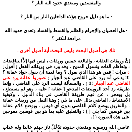
والمفسدين ومتعدي حدود الله النار ؟
· ما هو دليل خروج هؤلاء الداخلين النار من النار ؟
· هل العصيان والإجرام والظلم والقسط والفساد وتعدي حدود الله
مرادفة للكفر ؟
تلك هي أصول البحث وليس للبحث أية أصول أخرى .
إنَّ وريقات العفانة ، والبالغة خمس وريقات ، ليس فيها إلاَّ التناقضات
، وتعاظم الذات وتسول المديح ، وقد ورد في وريقاته الفعل [ أقول ]
مرات ! فمن هو هذا الذي يقول ؟ وما قيمة أن يقول جواد عفانة ؟
6
!!! يدعي أنه يرد على القاضي عبد الجبار
تصوروا عفانة يرد على
(
القاضي عبد الجبار
!!!
، والمسألة ليست الرد على القاضي ، وإنما
)
طريقة رد أحد الرويبضات المدعو [ عفانة ] عليه ، وهو لم يستطع ،
بل ويعجز ، عن فهم طريقة القاضي في بناء الدليل ، وكيفية
الاستنباط ، القاضي يدلل على ما يلي : وهنا النقل من وريقات عفانة
. وللتفريق يوضع كلام القاضي بدون أي قوس ، ويوضع كلام عفانة
بين قوسين كما يلي [ ] : والتعليق عليه بما هو بين قوسين معوجين
على هذه الصورة { }.
عاصي الله ورسوله ومتعدي حدوده يَدْخُلُ نارَ جهنم خالدا وله عذاب