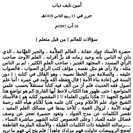
أمين نايف ذياب
حرر في
هـ
13 ربيع الثاني 1418
آب
م
1997
16
سؤالات للعالم { من قبل متعلم }
حضرة الأستاذ جواد عفانة ، العالم العلاَّمة ، والحبر الفهَّامة ، الذي
دان له الناس بأنه وحيد زمانه قد بزَّ أقرانه ، العلم الأوحد صاحب
الرأي المسدد ، المجتهد القدير ، صاحب العلم الكثير ، لم ير الناس
مثله ، ولا رأى هو مثل نفسه ، مؤلف كتب الرأي الصواب ، فالصواب
حليفه ، والسلامة من الخطأ نصيبه ، وهو القائل في كتابه : [ دور
السنة في إعادة بناء الأمة ] قال حفظه الله وأمد في عمره : أما علم
أصول فقه الحديث فلم أرَ من ألَّف فيه كتاباً مستقلاً بحسب علمي
المتواضع ! حتى ظهور هذا الكتاب لاحظ أيها القارئ كم هو تواضع هذا
الشيخ الجهبذ !!! هكذا يكون العلماء !! [ المقصود كتابه هو ] فالأستاذ
الشيخ جواد علم الأعلام ومن كان علمه هديا للأنام هيأه الله رحمة
لهذه الأمة ، لزوال الغمة ، للأخذ بيدها في مسالك العلم المفيد ،
تقصر الكلمات عن مدح الجواد ، وتعود حسيرة تعجز عن وصف
فضائل علمه للعباد ! وعلى الخصوص كتابه الشهير مباشرة النساء .
.....رسالته اللطيفة ذات الكلمات القليلة ، والأسئلة الملزمة القاطعة
لحجج الرويبضات حاولت فهم مرادك جاهدا ؛ فلم يتح لي فهم ما تريد