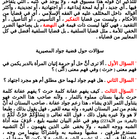
للتذكير أنَّ قوله هذا مسبوق فيه ، ولا يوجد في كتبه ـ التي يتفاخر
فيها ـ أي جديد ، أو أية لمحة إبداعية ، أو اجتهادية ، أو تجديدية ، وأكثر
أقواله داخل المختَلف عليه في الفقه الإسلامي ، أي في قضايا من
الأحكام ، وليست من قضايا
التفكير
، أو التأسيس ، أو التأصيل ، أو
التقعيد ، فهي كلها ليست ذات قيمة في
النهضة
، بل يصاحبها الضرر
الخفي للأمة ـ مثل قضايا السلفية ـ بل قضايا السلفية أفضل في كل
المعايير من قضاياه .
سؤالات حول قضية جواد المصيرية
¨ السؤال الأول
. ألا ترى أنَّ حل أو حرمة إتيان المرأة بالدبر يكمن في
فهم معنى
حرث
وفي فهم معنى
أنَّى
؟
)
(
)
(
¨ السؤال الثاني
. هل فهم جواد لـهما حق مطلق أم هو مجرد اجتهاد ؟
¨ السؤال الثالث
. كيف يفهم عفانة كلمة حرث ؟ يفهم عفانة كلمة
حرث بأنـها بستان مملوء بالثمار ، ولأنه صاحب هذا الحرث فهو
يتناول الثمر الذي يشاء ، هذا زعم جواد عفانة . صاحب البستان له أنْ
يقدم من ثمر البستان لغيره ، وله بيعه للغير ، فهل يقول بذلك ، طبعا
لا هو ولا غيره يقول ذلك ، قول الله تعالى
نِسَاؤُكُمْ حَرْثٌ لَكُمْ
)
)
((
وهو في علم البيان تشبيه بليغ ، حُذِفَ منه أداة
(البقرة: من الآية223)
الشبه ووجه الشبه ، ولا يخفى على الذين يفهمون ، أنَّ التشبيه
مستدع طرفين ، مشبهاَ ومشبه به واشتراكاً بينهما من وجه ،
وافتراقاً في آخر ، إذ تشبيه الشيء بالشيء لا يكون إلاَّ وصفاً له ،