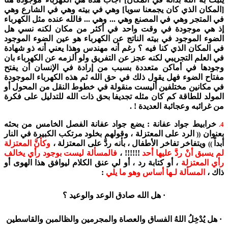
[المكان الذي كان يجمعنا سويا] وهي في بيته وهي في الشارع وهي
في المتجر وهي في المصنع وهي ... وهي ... فالله عنده مثل الكهرباء
إذ هي موجودة في وقت واحد في أكثر من مكان لكنه نسي هل
الضوء الموجود في بيته الناتج عن الكهرباء هو عين الضوء الموجود
في المكان الذي كنا فيه ؟ رغم أنه مهندس وهذا يعني أنه ذو شهادة
في العلم التجريبي لكنه عجز عن التفريق ولو ألزمه عن الكهرباء بان
وجودها في أماكن متعددة بسبب من إرادة في الإنسان أن يفتح
مفتاح الضوء فهل يقول ذلك في حق الله ثم هذه الكهرباء الموجودة
في مكانين مختلفين أليست منقولة في خطوط النقل من المحول أو
المولد للطاقة كم كان مثله تجديفا بحق ذات الله للتدليل على فكرة
من غرائبه وعجائبة العديدة ! .
خرابيط جواد عفانة : يضع جواد عفانة الفصل الخامس من بحثه
4.
بعنوان
الرد على المعتزلة ، وقولهم بخلود مرتكب الكبيرة في النار
((
أبداً
ويتفاخر تفاخر الأطفال ، بأنه ردَّ على المعتزلة ،
وكأنَّ المعتزلة
))
لم يسبق أنْ ردَّ عليها أحد
!!!!!! ،
فالمسألة ليست بوجود رأي يخالف
رأي المعتزلة
، أو كتابة رد ، أو لي عنق الكلام ليوافق هذا الهوى أو
ذاك ،
المسألة لـها أساس وهو ما يلي
:
· هل الله صادق الوعد والوعيد ؟
· هل يُدْخِلُ اللهُ الفساق والعصاة والمجرمين والظالمبن والقاسطين