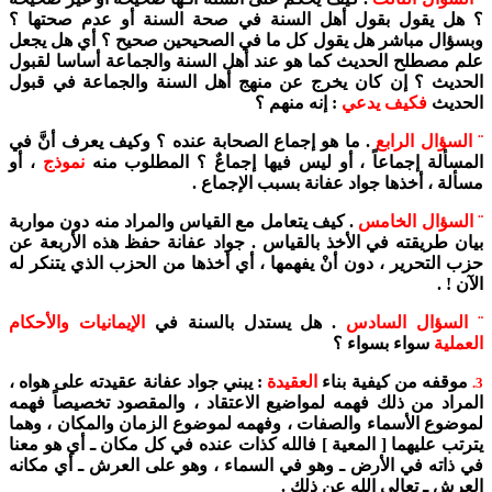
؟ هل يقول بقول أهل السنة في صحة السنة أو عدم صحتها ؟
وبسؤال مباشر هل يقول كل ما في الصحيحين صحيح ؟ أي هل يجعل
علم مصطلح الحديث كما هو عند أهل السنة والجماعة أساسا لقبول
الحديث ؟ إن كان يخرج عن منهج أهل السنة والجماعة في قبول
الحديث
فكيف يدعي
: إنه منهم ؟
¨ السؤال الرابع
. ما هو إجماع الصحابة عنده ؟ وكيف يعرف أنَّ في
المسألة إجماعاً ، أو ليس فيها إجماعٌ ؟ المطلوب منه
نموذج
، أو
مسألة ، أخذها جواد عفانة بسبب الإجماع .
¨ السؤال الخامس
. كيف يتعامل مع القياس والمراد منه دون مواربة
بيان طريقته في الأخذ بالقياس . جواد عفانة حفظ هذه الأربعة عن
حزب التحرير ، دون أنْ يفهمها ، أي أخذها من الحزب الذي يتنكر له
الآن ! .
¨ السؤال السادس
. هل يستدل بالسنة في
الإيمانيات والأحكام
العملية
سواء بسواء ؟
موقفه من كيفية بناء
العقيدة
: يبني جواد عفانة عقيدته على هواه ،
3.
المراد من ذلك فهمه لمواضيع الاعتقاد ، والمقصود تخصيصاً فهمه
لموضوع الأسماء والصفات ، وفهمه لموضوع الزمان والمكان ، وهما
يترتب عليهما [ المعية ] فالله كذات عنده في كل مكان ـ أي هو معنا
في ذاته في الأرض ـ وهو في السماء ، وهو على العرش ـ أي مكانه
العرش ـ تعالى الله عن ذلك .