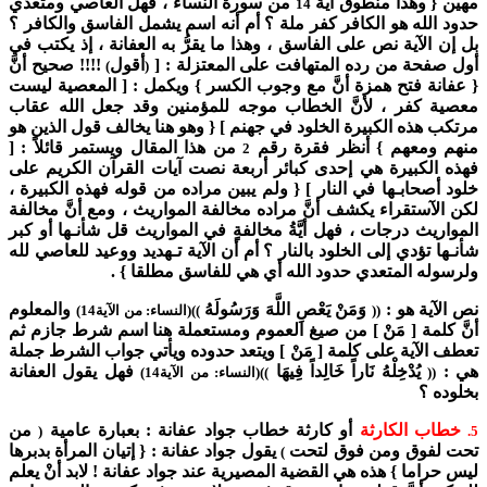
مهين { وهذا منطوق آية
من سورة النساء ، فهل العاصي ومتعدي
14
حدود الله هو الكافر كفر ملة ؟ أم أنه اسم يشمل الفاسق والكافر ؟
بل إن الآية نص على الفاسق ، وهذا ما يقرُّ به العفانة ، إذ يكتب في
أول صفحة من رده المتهافت على المعتزلة : [
أقول
!!!! صحيح أنَّ
)
(
{ عفانة فتح همزة أنَّ مع وجوب الكسر } ويكمل : [ المعصية ليست
معصية كفر ، لأنَّ الخطاب موجه للمؤمنين وقد جعل الله عقاب
مرتكب هذه الكبيرة الخلود في جهنم ] { وهو هنا يخالف قول الذين هو
منهم ومعهم } أنظر فقرة رقم
من هذا المقال ويستمر قائلاً : [
2
فهذه الكبيرة هي إحدى كبائر أربعة نصت آيات القرآن الكريم على
خلود أصحابـها في النار ] { ولم يبين مراده من قوله فهذه الكبيرة ،
لكن الآستقراء يكشف أنَّ مراده مخالفة المواريث ، ومع أنَّ مخالفة
المواريث درجات ، فهل أيَّةُ مخالفةٍ في المواريث قل شأنـها أو كبر
شأنـها تؤدي إلى الخلود بالنار ؟ أم أن الآية تـهديد ووعيد للعاصي لله
ولرسوله المتعدي حدود الله أي هي للفاسق مطلقا } .
نص الآية هو :
وَمَنْ يَعْصِ اللَّهَ وَرَسُولَهُ
والمعلوم
((
))(النساء: من الآية14)
أنَّ كلمة [ مَنْ ] من صيغ العموم ومستعملة هنا اسم شرط جازم ثم
تعطف الآية على كلمة [ مَنْ ] ويتعد حدوده ويأتي جواب الشرط جملة
هي :
يُدْخِلْهُ نَاراً خَالِداً فِيهَا
فهل يقول العفانة
((
))(النساء: من الآية14)
بخلوده ؟
خطاب الكارثة
أو كارثة خطاب جواد عفانة : بعبارة عامية
من
(
5.
تحت لفوق ومن فوق لتحت
يقول جواد عفانة : { إتيان المرأة بدبرها
)
ليس حراما } هذه هي القضية المصيرية عند جواد عفانة ! لابد أنْ يعلم