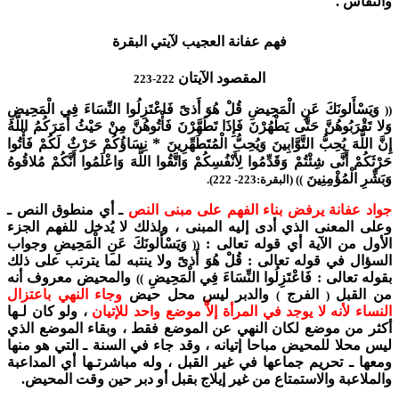
والنفاس .
فهم عفانة العجيب لآيتي البقرة
المقصود الآيتان
222-223
وَيَسْأَلونَكَ عَنِ الْمَحِيضِ قُلْ هُوَ أَذىً فَاعْتَزِلُوا النِّسَاءَ فِي الْمَحِيضِ
((
وَلا تَقْرَبُوهُنَّ حَتَّى يَطْهُرْنَ فَإِذَا تَطَهَّرْنَ فَأْتُوهُنَّ مِنْ حَيْثُ أَمَرَكُمُ اللَّهُ
*
إِنَّ اللَّهَ يُحِبُّ التَّوَّابِينَ وَيُحِبُّ الْمُتَطَهِّرِينَ
نِسَاؤُكُمْ حَرْثٌ لَكُمْ فَأْتُوا
حَرْثَكُمْ أَنَّى شِئْتُمْ وَقَدِّمُوا لِأَنْفُسِكُمْ وَاتَّقُوا اللَّهَ وَاعْلَمُوا أَنَّكُمْ مُلاقُوهُ
وَبَشِّرِ الْمُؤْمِنِينَ
)) (البقرة:223- 222).
جواد عفانة يرفض بناء الفهم على مبنى النص
ـ أي منطوق النص ـ
وعلى المعنى الذي أدى إليه المبنى ، ولذلك لا يُدخل للفهم الجزء
الأول من الآية أي قوله تعالى :
وَيَسْأَلونَكَ عَنِ الْمَحِيضِ وجواب
((
السؤال في قوله تعالى : قُلْ هُوَ أَذىً ولا ينتبه لما يترتب على ذلك
بقوله تعالى : فَاعْتَزِلُوا النِّسَاءَ فِي الْمَحِيضِ
والمحيض معروف أنه
))
من القبل
الفرج
والدبر ليس محل حيض
وجاء النهي باعتزال
)
(
النساء لأنه لا يوجد في المرأة إلاَّ موضع واحد للإتيان
، ولو كان لـها
أكثر من موضع لكان النهي عن الموضع فقط ، وبقاء الموضع الذي
ليس محلا للمحيض مباحا إتيانه ، وقد جاء في السنة ـ التي هو منها
ومعها ـ تحريم جماعها في غير القبل ، وله مباشرتـها أي المداعبة
والملاعبة والاستمتاع من غير إيلاج بقبل أو دبر حين وقت المحيض.