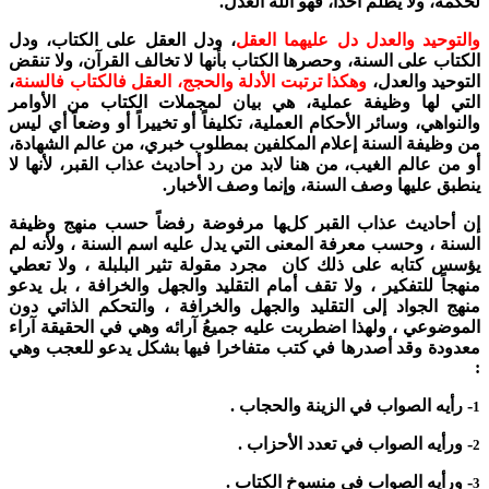
لحكمة، ولا يظلم أحداً، فهو الله العدل.
والتوحيد والعدل دل عليهما العقل
، ودل العقل على الكتاب، ودل
الكتاب على السنة، وحصرها الكتاب بأنها لا تخالف القرآن، ولا تنقض
التوحيد والعدل،
وهكذا ترتبت الأدلة والحجج، العقل فالكتاب فالسنة
،
التي لها وظيفة عملية، هي بيان لمجملات الكتاب من الأوامر
والنواهي، وسائر الأحكام العملية، تكليفاً أو تخييراً أو وضعاً أي ليس
من وظيفة السنة إعلام المكلفين بمطلوب خبري، من عالم الشهادة،
أو من عالم الغيب، من هنا لابد من رد أحاديث عذاب القبر، لأنها لا
ينطبق عليها وصف السنة، وإنما وصف الأخبار.
إن أحاديث عذاب القبر كلها مرفوضة رفضاً حسب منهج وظيفة
السنة ، وحسب معرفة المعنى التي يدل عليه اسم السنة ، ولأنه لم
يؤسس كتابه على ذلك كان مجرد مقولة تثير البلبلة ، ولا تعطي
منهجاً للتفكير ، ولا تقف أمام التقليد والجهل والخرافة ، بل يدعو
منهج الجواد إلى التقليد والجهل والخرافة ، والتحكم الذاتي دون
الموضوعي ، ولهذا اضطربت عليه جميعُ آرائه وهي في الحقيقة آراء
معدودة وقد أصدرها في كتب متفاخرا فيها بشكل يدعو للعجب وهي
:
- رأيه الصواب في الزينة والحجاب .
1
- ورأيه الصواب في تعدد الأحزاب .
2
- ورأيه الصواب في منسوخ الكتاب .
3