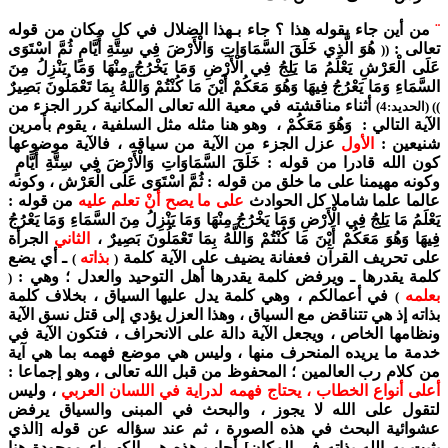
¨
من أين جاء بقوله هذا ؟ جاء بـهذا الضلال في كل مكان من قوله
تعالى :
هُوَ الَّذِي خَلَقَ السَّمَاوَاتِ وَالْأَرْضَ فِي سِتَّةِ أَيَّامٍ ثُمَّ اسْتَوَى
((
عَلَى الْعَرْشِ يَعْلَمُ مَا يَلِجُ فِي الْأَرْضِ وَمَا يَخْرُجُ مِنْهَا وَمَا يَنْزِلُ مِنَ
السَّمَاءِ وَمَا يَعْرُجُ فِيهَا وَهُوَ مَعَكُمْ أَيْنَ مَا كُنْتُمْ وَاللَّهُ بِمَا تَعْمَلُونَ بَصِيرٌ
أثناء مناقشته في معية الله تعالى المكانية كرر الجزء من
)) (الحديد:4)
الآية التالي : وَهُوَ مَعَكُمْ ، وهو هنا مثله مثل السلفية ، يقوم بأمرين
شنيعين :
الأول
عزل الجزء من الآية من سياقه ، فالآية موضوعها
كون الله قادرا من قوله : خَلَقَ السَّمَاوَاتِ وَالْأَرْضَ فِي سِتَّةِ أَيَّامٍ
وكونه مهيمنا على ما خلق من قوله : ثُمَّ اسْتَوَى عَلَى الْعَرْش ، وكونه
عالما علما شاملا كل الحوادث
على ما يصح أنْ تعلم عليه
من قوله :
يَعْلَمُ مَا يَلِجُ فِي الْأَرْضِ وَمَا يَخْرُجُ مِنْهَا وَمَا يَنْزِلُ مِنَ السَّمَاءِ وَمَا يَعْرُجُ
فِيهَا وَهُوَ مَعَكُمْ أَيْنَ مَا كُنْتُمْ وَاللَّهُ بِمَا تَعْمَلُونَ بَصِيرٌ ،
الثاني
الجرأة
على تحريف القرآن فعفانة يضيف على الآية كلمة
بذاته
ـ أي يضع
)
(
كلمة يقدرها ـ ويرفض كلمة يقدرها أهل التوحيد والعدل ؛ وهي :
(
بعلمه
في أعمالكم ، وهي كلمة يدل عليها السياق ، بخلاف كلمة
)
بذاته إذ هي تتناقض مع السياق ، وهذا العزل يؤدي إلى قتل نسق الآية
ونظامها الخاص ، ويجعل الآية دالة على الانحراف ، فتكون الآية في
خدمة ما يريده المنحرف منها ، وليس هي موضع فهمه بما هي آية
من كلام رب العالمين ؛ المحفوظ من قبل الله تعالى ، وهو إجماعا :
أعلى أنواع الخطاب ، يحتاج فهمه لدراية في اللسان العربي
، وليس
لتقول على الله لا يجوز ، والبحث في المبنى والسياق يرفض
عشوائية البحث في هذه الصورة ، ثم عند سؤاله عن قوله [الذي
يثبت به الله بذاته في المكان] أجاب هذه هي الكهرباء موجودة هنا