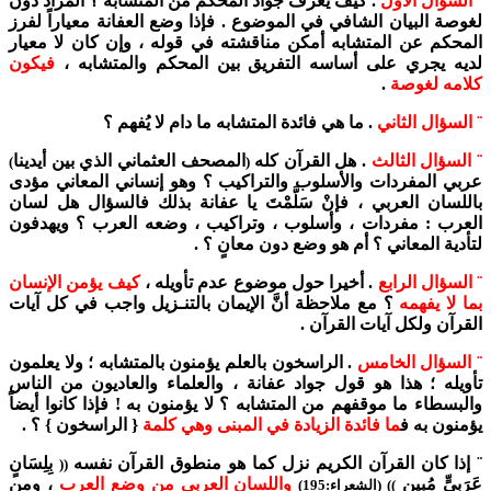
¨ السؤال الأول
. كيف يعرف جواد المحكم من المتشابه ؟ المراد دون
لغوصة البيان الشافي في الموضوع . فإذا وضع العفانة معياراً لفرز
المحكم عن المتشابه أمكن مناقشته في قوله ، وإن كان لا معيار
لديه يجري على أساسه التفريق بين المحكم والمتشابه ،
فيكون
كلامه لغوصة
.
¨ السؤال الثاني
. ما هي فائدة المتشابه ما دام لا يُفهم ؟
¨ السؤال الثالث
. هل القرآن كله
المصحف العثماني الذي بين أيدينا
)
(
عربي المفردات والأسلوب والتراكيب ؟ وهو إنساني المعاني مؤدى
باللسان العربي ، فإنْ سَلَّمْتَ يا عفانة بذلك فالسؤال هل لسان
العرب : مفردات ، وأسلوب ، وتراكيب ، وضعه العرب ؟ ويهدفون
لتأدية المعاني ؟ أم هو وضع دون معانٍ ؟ .
¨ السؤال الرابع
. أخيرا حول موضوع عدم تأويله ،
كيف يؤمن الإنسان
بما لا يفهمه
؟ مع ملاحظة أنَّ الإيمان بالتنـزيل واجب في كل آيات
القرآن ولكل آيات القرآن .
¨ السؤال الخامس
. الراسخون بالعلم يؤمنون بالمتشابه ؛ ولا يعلمون
تأويله ؛ هذا هو قول جواد عفانة ، والعلماء والعاديون من الناس
والبسطاء ما موقفهم من المتشابه ؟ لا يؤمنون به ! فإذا كانوا أيضاً
يؤمنون به ف
ما فائدة الزيادة في المبنى وهي كلمة
{ الراسخون } ؟ .
¨ إذا كان القرآن الكريم نزل كما هو منطوق القرآن نفسه
بِلِسَانٍ
((
عَرَبِيٍّ مُبِينٍ
واللسان العربي من وضع العرب
، ومن
)) (الشعراء:195)