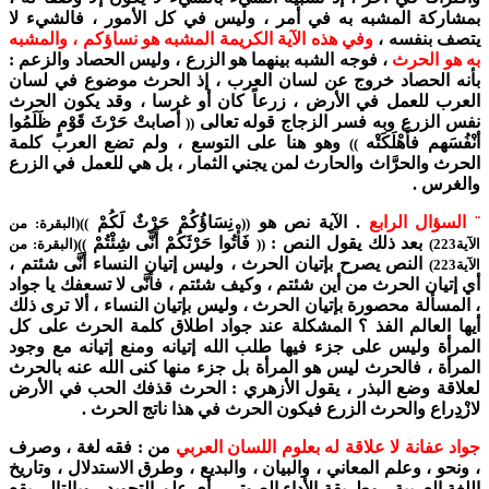
بمشاركة المشبه به في أمر ، وليس في كل الأمور ، فالشيء لا
يتصف بنفسه ،
وفي هذه الآية الكريمة المشبه هو نساؤكم ، والمشبه
به هو الحرث
، فوجه الشبه بينهما هو الزرع ، وليس الحصاد والزعم :
بأنه الحصاد خروج عن لسان العرب ، إذ الحرث موضوع في لسان
العرب للعمل في الأرض ، زرعاً كان أو غرسا ، وقد يكون الحرث
نفس الزرع وبه فسر الزجاج قوله تعالى
أصابتْ حَرْثَ قَوْمٍ ظَلَمُوا
((
أنْفُسَهم فأَهْلَكَتْه
وهو هنا على التوسع ، ولم تضع العرب كلمة
))
الحرث والحرَّاث والحارث لمن يجني الثمار ، بل هي للعمل في الزرع
والغرس .
¨ السؤال الرابع
. الآية نص هو
نِسَاؤُكُمْ حَرْثٌ لَكُمْ
((
))(البقرة: من
بعد ذلك يقول النص :
فَأْتُوا حَرْثَكُمْ أَنَّى شِئْتُمْ
الآية223)
((
))(البقرة: من
النص يصرح بإتيان الحرث ، وليس إتيان النساء أنَّى شئتم ،
الآية223)
أي إتيان الحرث من أين شئتم ، وكيف شئتم ، فأنَّى لا تسعفك يا جواد
، المسألة محصورة بإتيان الحرث ، وليس بإتيان النساء ، ألا ترى ذلك
أيها العالم الفذ ؟ المشكلة عند جواد اطلاق كلمة الحرث على كل
المرأة وليس على جزء فيها طلب الله إتيانه ومنع إتيانه مع وجود
المرأة ، فالحرث ليس هو المرأة بل جزء منها كنى الله عنه بالحرث
لعلاقة وضع البذر ، يقول الأزهري : الحرث قذفك الحب في الأرض
لازْدِِراع والحرث الزرع فيكون الحرث في هذا ناتج الحرث .
جواد عفانة لا علاقة له بعلوم اللسان العربي
من : فقه لغة ، وصرف
، ونحو ، وعلم المعاني ، والبيان ، والبديع ، وطرق الاستدلال ، وتاريخ
اللغة العربية ، وطريقة الأداء الصوتي ـ أي علم التجويد ـ وبالتالي يقع