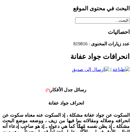
البحث في محتوى الموقع
احصائيات
عدد زيارات المحنوى
: 819816
انحرافات جواد عفانة
|
رسائل جدل الأفكار
(7)
انحراف جواد عفانة
السكوت عن جواد عفانة مشكلة ، إذ السكوت عنه معناه سكوت عن
انحرافه وضلاله ومقالاته بما فيها من زيف ، ووضعه موضع البحث
مشكلة ـ إذ يظن نفسه مُهِمَّاً كما هي دعواه ـ إذ هو صاحب إدعاء أنه
العالِـم الأدق فهما ، والأكثر علما واجتهاداً قديما وحديثاً ، وهو دون