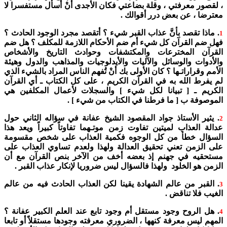
، لقصور معرفتي ، وقلة بضاعتي فكان الأجدى أنْ أسأل مستفسرا لا
معترضا ، عن بعض درر أقوالك .
. ماذا تقصد بأنَّ عذاب القبر شيء ؟ أتقصد مجرد الوجود الحادث ؟
1
فهل ضم القرآن كل شيء أم ضم الأحكام اللازمة للمكلف ؟ هل ضم
القرآن المخترعات والمكتشفات وحوادث التاريخ والأشخاص
والأدوات والوسائل والآليات والأيدلوجيات والمذاهب والدول وهيئة
الأمم وقراراتـها ؟ كان الأولى بك أنْ تُفهم الناس المراد بالشيء الذي
لم يفرط الله به في القرآن الكريم ، على كل الكتاب ـ أي القرآن
الكريم ـ [ تبيانا لكل شيء ] والسجلات لأعمال المكلفين هي
الموصوفة ب [ ما فرطنا في الكتاب من شيء ] .
. يثير الأستاذ جواد المقصود الشيخ عفانة في سؤاله الثاني حول
2
عدالة العذاب لميتين تفاوت زمن موتـهما تفاوتاً كبيراً ويعد هذا
السؤال خطأ من كل الوجوه فكمية العذاب على شخص مقسومة
على الزمن تعني تحقيق العدالة ولهذا ولعدم تساوي العذاب على
مستحقيه في جهنم إذ بعضه أخف من الآخر بنص القرآن مع أن
الزمن هو الخلود ولهذا فالسؤال ليس ضروريا لإنكار عذاب القبر .
. القبر من عالم الشهادة يقينا لكن العذاب الحادث فيه من عالم
3
الغيب فلا تناقض .
. هل الروح وجود مستقل أم وجود تابع عند العلم الكبير عفانة ؟
4
المهم ليس معرفة كنهها ، الضروري معرفته وجودها مستقلاً أو تابعا