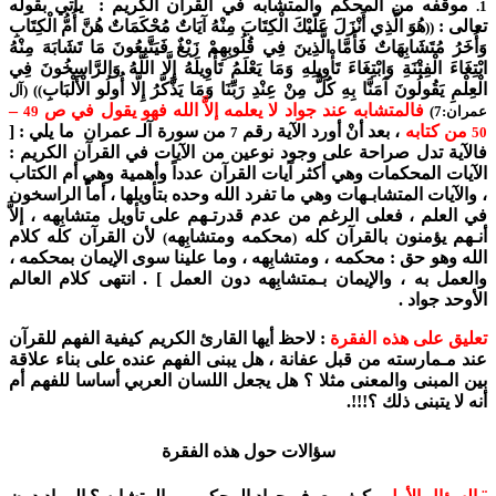
موقفه من المحكم والمتشابه في القرآن الكريم : يأتي بقوله
1.
تعالى :
هُوَ الَّذِي أَنْزَلَ عَلَيْكَ الْكِتَابَ مِنْهُ آيَاتٌ مُحْكَمَاتٌ هُنَّ أُمُّ الْكِتَابِ
((
وَأُخَرُ مُتَشَابِهَاتٌ فَأَمَّا الَّذِينَ فِي قُلُوبِهِمْ زَيْغٌ فَيَتَّبِعُونَ مَا تَشَابَهَ مِنْهُ
ابْتِغَاءَ الْفِتْنَةِ وَابْتِغَاءَ تَأْوِيلِهِ وَمَا يَعْلَمُ تَأْوِيلَهُ إِلَّا اللَّهُ وَالرَّاسِخُونَ فِي
الْعِلْمِ يَقُولُونَ آمَنَّا بِهِ كُلٌّ مِنْ عِنْدِ رَبِّنَا وَمَا يَذَّكَّرُ إِلَّا أُولُو الْأَلْبَابِ
)) (آل
فالمتشابه عند جواد لا يعلمه إلاَّ الله فهو يقول في ص
–
عمران:7)
49
من كتابه
، بعد أنْ أورد الآية رقم
من سورة آلـ عمران ما يلي : [
7
50
فالآية تدل صراحة على وجود نوعين من الآيات في القرآن الكريم :
الآيات المحكمات وهي أكثر آيات القرآن عدداً وأهمية وهي أم الكتاب
، والآيات المتشابـهات وهي ما تفرد الله وحده بتأويلها ، أماَّ الراسخون
في العلم ، فعلى الرغم من عدم قدرتـهم على تأويل متشابِهه ، إلاَّ
أنـهم يؤمنون بالقرآن كله
محكمه ومتشابِهه
لأن القرآن كله كلام
)
(
الله وهو حق : محكمه ، ومتشابِهه ، وما علينا سوى الإيمان بمحكمه ،
والعمل به ، والإيمان بـمتشابِهه دون العمل ] . انتهى كلام العالم
الأوحد جواد .
تعليق على هذه الفقرة
: لاحظ أيها القارئ الكريم كيفية الفهم للقرآن
عند مـمارسته من قبل عفانة ، هل يبنى الفهم عنده على بناء علاقة
بين المبنى والمعنى مثلا ؟ هل يجعل اللسان العربي أساسا للفهم أم
أنه لا يتبنى ذلك ؟!!!.
سؤالات حول هذه الفقرة