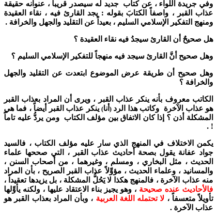
وفي جريدة اللواء ، عن كتاب جديد له سيصدر قريباً ، عنوانه حقيقة
عذاب القبر ، واصفاً الكتابَ بقوله : يجد القارئ فيه ، نقاء العقيدة
ومنهج التفكير الإسلامي السليم ، بعيداً عن التقليد والجهل والخرافة .
هل صحيحٌ أن القارئ سيجدُ فيه نقاء العقيدة ؟
وهل صحيح أنَّ القارئ سيجد فيه منهجاً للتفكير الإسلامي السليم ؟
وهل صحيح أن طريقة عرض الموضوع ابتعدت عن التقليد والجهل
والخرافة ؟
الكاتب معروف بأنه ينكر عذاب القبر ، ويرى أن المراد بعذاب القبر
هو عذاب الآخرة وكاتب هذا الرد
أنا
ينكر عذاب القبر أيضاً ، فما هي
)
(
المشكلة أذن ؟ إذا كان الاتفاق بين مؤلف الكتاب ومن يردُّ عليه تاماً
! .
يكمن الاختلاف في المنهج الذي سار عليه مؤلف الكتاب ، فالسيد
جواد عفانة يقول بصحة أحاديث عذاب القبر ، التي صححها علماء
الحديث ، مثل البخاري ، ومسلم ، وغيرهما ، من أصحاب السنن ،
والمسانيد ، وعلماء الحديث ، مؤوِّلاً عذاب القبر الصريح ، بأن المراد
منه عذاب الآخرة ، فالمنهج هكذا لا يَحُلُّ المشكلة ، بل يزيدها تعقيداً ،
فالأحاديث عنده صحيحة
، وهو يجيز بناء الاعتقاد عليها ، ولكنه يأوِّلها
تأويلاً متعسفاً ،
لا تحتمله اللغة العربية
، وبأن المراد بعذاب القبر هو
عذاب الآخرة .