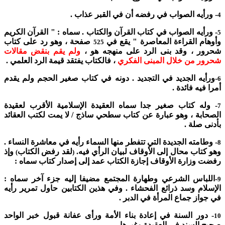
- ورأيه الصواب في رفضه أن في القبر عذاب .
4
- ورأيه الصواب في كتاب القرآن والكتاب . سماه : " القرآن الكريم
5
وأوهام القراءة المعاصرة " يقع في
صفحة ، وهو رد على كتاب
525
شحرور ، وقد بنى الرد على منهجه هو ،
ولم يقم بنقض مقالات
شحرور من خلال المبنى الفكري
، فالكتاب يفتقد قيمة الرد العلمي .
-ورأيه الجديد في التجديد . دونه في كتاب صغير الحجم ولم يقدم
6
أمرا فيه فائدة .
- وله كتاب صغير جدا سماه العقيدة الإسلامية الأقرب لعقيدة
7
الصحابة ، وهو عبارة عن كتاب سطحي ساذج / لا يمت لكتب العقائد
بأدنى صلة .
- وطامته الجديدة التي تتفطر منها السماء رأيه في معاشرة النساء .
8
وهو كتاب محال إلى الأوقاف لبيان الرأي فيه.
لقد رفض الكتاب
وإذ
)
(
رفضت وزارة الأوقاف إجازة الكتاب عمد إلى إصدار كتاب سماه :
-اللباس الشرعي وطهارة المجتمع مضيفا إليه جزء آخر سماه :
9
الإسلام وسد ذرائع الفحشاء . وفي هذين الكتابين حاول تمرير رأيه
في جواز جماع المرأة في الدبر .
- دور السنة في إعادة بناء الأمة ورأى عفانة قبول خبر الواحد
10
صحيح السند في العقيدة وغيرها .