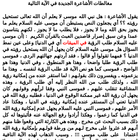
مغالطات الأشاعرة الجديدة في الآية التالية
يقول الأشاعرة : هل نبي الله موسى لا يعلم أن الله تعالى تستحيل
رؤيته ؟؟ أي يجعلون النص يستبطن أن موسى عليه السلام يعلم ما
يجوز بحق الله وما لا يجوز ، فلا يطلب ما لا يجوز . لكنهم يتناسون
عمدا وعن سبق إصرار قاصدين العبث بالقرآن الكريم : [أن موسى
عليه السلام طلب الرؤية
في الميقات
أي في الدنيا] وعلى عين نمط
السؤال هل موسى عليه السلام كان يجهل أن الله يستحيل رؤيته في
الدنيا ؟ فمهما تقولوا أو قالوا ، فقد أردتهم جهالتهم الردى ، فموسى
طلب الرؤية طلبا واضحا ، وهذا هو المنطوق ، وفي الدنيا وهذا هو
الواضح ، فموسى كما هو نص الآية قد طلب الرؤية لنفسه ـ وهذا ما
يزعمونه ـ ويفسرون ذلك بقولـهم : لما استقر عنده من إمكانية رؤية
الله ، ولذلك طلب من الله النظر إليه أي طلب الرؤية ، وهذه
المشاغبة تنقلب عليهم ، فموسى النبي وفقا لرأيهم وقولـهم كان
يجهل أن رؤية الله غير ممكنة الوقوع في الدنيا ، فطلبه رؤية الله في
الدنيا تعني أن المستقر عنده إمكانية رؤيته في الدنيا ، وهكذا عاد
الأمر عليهم ، فموسى النبي عليه السلام يجهل عدم إمكانية رؤية الله
في الدنيا كما زعموا ، وهكذا أرادوا رفع الجهالة عنه فأثبتوها له كل
ذلك بسبب البحث عن مخرج . وهذه هي الكارثة التي وقعوا ظنا منهم
أنـهم قد عثروا على مخرج لـهم من ورطة قولـهم بإمكانية رؤية الله
اعتمادا على طلب موسى !!! . وسبب الذهاب لهذه الآية النافية