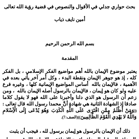
بحث حواري جدلي في الأقوال والنصوص في قضية رؤية الله تعالى
أمين نايف ذياب
بسم الله الرحمن الرحيم
المقدمة
يعتبر موضوع الإيمان بالله أهم مواضيع الفكر الإسلامي ، بل الفكر
كله ، إذ هو جوهر الإيمان ونقطة البدء ، وكل أمر آخر يأتي بعده في
الأهمية ، فالإيمان بالله أساس المواضيع الإيمانية كلها ، وغيره فرع
عليه ولو كان هو إيمان ، فالإيمان بالرسول أصله الإيمان بالله ، ومن
زعم أن الرسول هو الذي دلنا وأخبرنا على الله فهو لا يقول كلاما
صادقا إذ الشهادة الثانية هي شهادة أنَّ محمدا رسول الله قال تعالى :
وَمَنْ أَظْلَمُ مِمَّنِ افْتَرَى عَلَى اللَّهِ الْكَذِبَ وَهُوَ يُدْعَى إِلَى الْأِسْلامِ
((
وَاللَّهُ لا يَهْدِي الْقَوْمَ الظَّالِمِينَ
))(الصف:7).
ذلك أن الإيمان بالرسول هو إيمان برسول لله ، فيجب أن يثبت