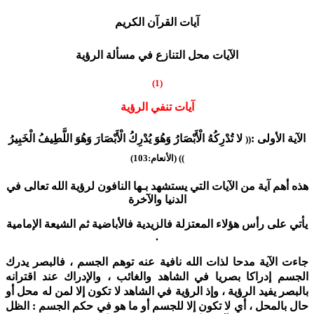
آيات القرآن الكريم
الآيات محل التنازع في مسألة الرؤية
(1)
آيات تنفي الرؤية
الآية الأولى :
لا تُدْرِكُهُ الْأَبْصَارُ وَهُوَ يُدْرِكُ الْأَبْصَارَ وَهُوَ اللَّطِيفُ الْخَبِيرُ
((
)) (الأنعام:103)
هذه أهم آية من الآيات التي يستشهد بـها النافون لرؤية الله تعالى في
الدنيا والآخرة
يأتي على رأس هؤلاء المعتزلة فالزيدية فالأباضية ثم الشيعة الإمامية
.
جاءت الآية مدحا لذات الله نافية عنه توهم الجسم ، فالبصر يدرك
الجسم إدراكا بصريا في الشاهد والغائب ، والإدراك عند اقترانه
بالبصر يفيد الرؤية ، وإذ الرؤية في الشاهد لا تكون إلا لمن له محل أو
حال بالمحل ، أي لا تكون إلا للجسم أو ما هو في حكم الجسم : الظل