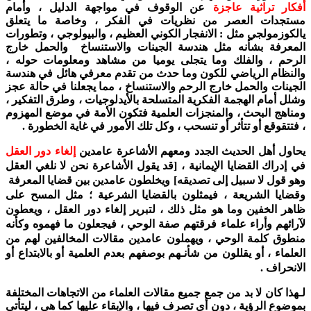
أفكار تراثية عاجزة
عن الوقوف في مواجهة الدليل ، وأمام
مستجدات العصر من نظريات في الفكر ، وخاصة ما يتعلق
يالكوزمولجي مثل : الانفجار الكوني العظيم ، والبيولوجي ، وتطورات
المعرفة بشأنه مثل هندسة الجينات والاستنساخ والحمل خارج
الرحم ، والفلك وما يتجلى يوميا من مشاهد ومعلومات حوله ،
والنظام الرياضي للكون وما حدث من تقدم معرفي هائل في هندسة
الجينات والحمل خارج الرحم والاستنساخ ، مما يجعلنا في حالة عجز
وشلل أمام الهجمة الفكرية المتسلحة بالأيدلوجيات ، وطرق التفكير ،
ومناهج البحث ، والمنجزات العلمية فتكون الأمة في موضع المهزوم
، فتتقوقع أو تتأثر أو تنسحب ، وكل تلك الأمور في غاية الخطورة .
يحاول أهل الحديث الجدد ومعهم الأشاعرة عامدين
إلغاء دور العقل
في إدراك القضايا الإيمانية ، [قد يقول الأشاعرة نحن لا نلغي العقل
وهو قول لا سبيل إلى تصديقه] ويخلطون عامدين بين قضايا المعرفة
وقضايا الشريعة ، فيمثلون بالقضايا الشرعية ؛ مثل المسح على
ظاهر الخفين وما هو مثل ذلك ، لتبرير إلغاء دور العقل ، ويعطون
لآرائهم وأراء علماء فرقتهم صفة الوحي ، فيجعلون ما فهموه وكأنه
منطوق كلمة الوحي ، ويهملون عامدين مقالات المخالفين لهم من
العلماء ، أو يقللون من شأنـهم بوصفهم بعدم العلمية أو بالابتداع أو
الانحراف .
لـهذا كان لا بد من جمع جميع مقالات العلماء من الاتجاهات المختلفة
بموضوع الرؤية ، دون أي تصرف فيها ، والإبقاء عليها كما هي ، ليتأتى