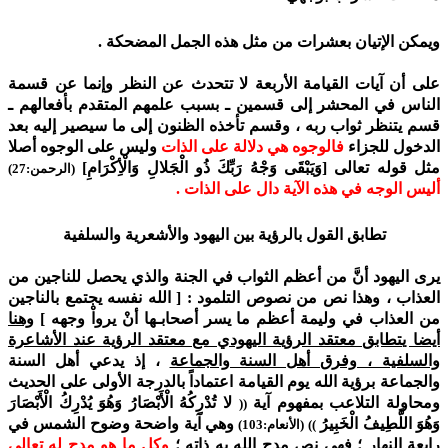
ويمكن الإتيان بعشرات من مثل هذه الجمل المضحكة .
على أن آيات القيامة الأربعة لا تتحدث عن النظر وإنما عن قسمة
الناس في المحشر إلى قسمين ـ بسبب علمهم المتقدم بأفعالهم ـ
قسم يتنظر ثواب ربه ، وقسم تأخذه الظنون إلى ما سيصير إليه بعد
الدخول للجزاء
فالوجوه هي دلالة على الذات
وليس على الوجوه أصلا
مثل قوله تعالى [وَيَبْقَى وَجْهُ رَبِّكَ ذُو الْجَلالِ وَالْأِكْرَامِ]
(الرحمن:27)
أليس الوجه في هذه الآية دال على الذات .
تطابق القول بالرؤية بين اليهود والأشعرية والسلفية
يرى اليهود أنَّ من أعظم الثواب في الجنة والذي يحصل للناجين من
العذاب ، وهذا نص من نصوص التلمود : [ الله نفسه يجتمع بالناجين
من العذاب في وليمة أعظم ما يسر أصحابـها أنْ يرواْ وجهه ]
وهنا
أيضا يتطابق معتقد الرؤية اليهودي مع معتقد الرؤية عند الأشاعرة
والسلفية ، وفرق أهل السنة والجماعة
، إذ يدعي أهل السنة
والجماعة برؤية الله يوم القيامة اعتماداً بالدرجة الأولى على الحديث
ومحاولة التلاعب بمفهوم آية
لا تُدْرِكُهُ الْأَبْصَارُ وَهُوَ يُدْرِكُ الْأَبْصَارَ
((
وَهُوَ اللَّطِيفُ الْخَبِيرُ
وهي آية واضحة وضوح الشمس في
)) (الأنعام:103)
رابعة النهار ؛ فهي نص مدح الله به ذاته ؛
وكل ما هو مدح له تعالى