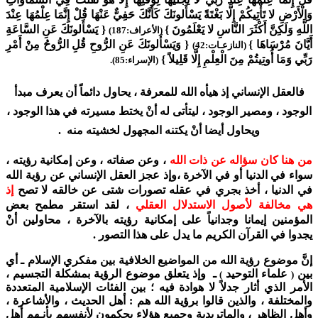
وَالْأَرْضِ لا تَأْتِيكُمْ إِلَّا بَغْتَةً يَسْأَلونَكَ كَأَنَّكَ حَفِيٌّ عَنْهَا قُلْ إِنَّمَا عِلْمُهَا عِنْدَ
اللَّهِ وَلَكِنَّ أَكْثَرَ النَّاسِ لا يَعْلَمُونَ }
{ يَسْأَلونَكَ عَنِ السَّاعَةِ
(الأعراف:187)
أَيَّانَ مُرْسَاهَا }
{ وَيَسْأَلونَكَ عَنِ الرُّوحِ قُلِ الرُّوحُ مِنْ أَمْرِ
(النازعـات:42)
رَبِّي وَمَا أُوتِيتُمْ مِنَ الْعِلْمِ إِلَّا قَلِيلاً }
(الإسراء:85).
فالعقل الإنساني إذ هيأه الله للمعرفة ، يحاول دائماً أن يعرف مبدأ
الوجود ، ومصير الوجود ، ليتأتى له أنْ يختط مسيرته في هذا الوجود ،
ويحاول أيضا أنْ يكتنه المجهول لخشيته منه .
من هنا كان سؤاله عن ذات الله
، وعن صفاته ، وعن إمكانية رؤيته ،
سواء في الدنيا أو في الآخرة ،وإذ عجز العقل الإنساني عن رؤية الله
في الدنيا ، أخذ بجري في عقله تصورات شتى عن خالقه لا تصح
إذ
هي مخالفة لأصول الاستدلال العقلي
، لقد استقر مطمح بعض
المؤمنين إيمانا وجدانياً على إمكانية رؤيته بالآخرة ، محاولين أنْ
يجدوا في القرآن الكريم ما يدل على هذا التصور .
إنَّ موضوع رؤية الله من المواضيع الخلافية بين مفكري الإسلام ـ أي
بين
علماء التوحيد
ـ وإذ يتعلق موضوع الرؤية بمشكلة التجسيم ،
)
(
الأمر الذي أثار جدلاً لا هوادة فيه ؛ بين الفئات الإسلامية المتعددة
والمختلفة ، والذين قالوا برؤية الله هم : أهل الحديث ، والأشاعرة ،
وأهل الظاهر ، والماتريدية وجميع هؤلاء يحكمون لأنفسهم بأنـهم أهل