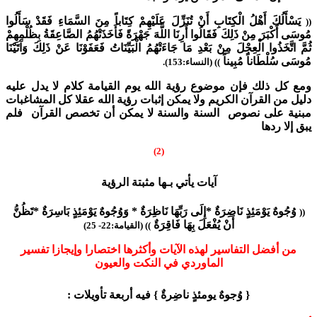
يَسْأَلُكَ أَهْلُ الْكِتَابِ أَنْ تُنَزِّلَ عَلَيْهِمْ كِتَاباً مِنَ السَّمَاءِ فَقَدْ سَأَلُوا
((
مُوسَى أَكْبَرَ مِنْ ذَلِكَ فَقَالُوا أَرِنَا اللَّهَ جَهْرَةً فَأَخَذَتْهُمُ الصَّاعِقَةُ بِظُلْمِهِمْ
ثُمَّ اتَّخَذُوا الْعِجْلَ مِنْ بَعْدِ مَا جَاءَتْهُمُ الْبَيِّنَاتُ فَعَفَوْنَا عَنْ ذَلِكَ وَآتَيْنَا
مُوسَى سُلْطَاناً مُبِيناً
)) (النساء:153).
ومع كل ذلك فإن موضوع رؤية الله يوم القيامة كلام لا يدل عليه
دليل من القرآن الكريم ولا يمكن إثبات رؤية الله عقلا كل المشاغبات
مبنية على نصوص السنة والسنة لا يمكن أن تخصص القرآن فلم
يبق إلا ردها
(2)
آيات يأتي بـها مثبتة الرؤية
وُجُوهٌ يَوْمَئِذٍ نَاضِرَةٌ *إِلَى رَبِّهَا نَاظِرَةٌ * وَوُجُوهٌ يَوْمَئِذٍ بَاسِرَةٌ *تَظُنُّ
((
أَنْ يُفْعَلَ بِهَا فَاقِرَةٌ
)) (القيامة:22- 25)
من أفضل التفاسير لهذه الآيات وأكثرها اختصارا وإيجازا تفسير
الماوردي في النكت والعيون
{ وُجوهٌ يومئذٍ ناضِرةٌ } فيه أربعة تأويلات :