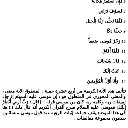
.فَإِنِ اسْتَقَرَّ مَكَانَهُ
6
.فَسَوْفَ تَرَانِي
7
.فَلَمَّا تَجَلَّى رَبُّهُ لِلْجَبَلِ
8
.جَعَلَهُ دَكّا
9
.وَخَرَّ مُوسَى صَعِقاً
10
. فَلَمَّا أَفَاقَ
11
. قَالَ سُبْحَانَكَ
12
. تُبْتُ إِلَيْكَ
13
. وَأَنَا أَوَّلُ الْمُؤْمِنِينَ
14
تتألف هذه الآية الكريمة من أريع عشرة جملة ، لمنطوق الآية معنى ،
والمعنى المحوري في المنطوق هو : إن موسى عليه السلام إذ جاء
لميقات ربه وكلمه ربه كان من موسى قوله : [قَالَ : رَبِّ أَرِنِي أَنْظُرْ
إِلَيْكَ] فموسى عليه السلام صرح القرآن الكريم أنه قال ذلك !!! هنا
في هذا الموضع يقف جماعة إثبات الرؤية عند قول موسى متسائلين
يقدمون مجموعة مغالطات .