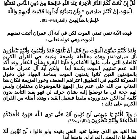
قُلْ إِنْ كَانَتْ لَكُمُ الدَّارُ الْآخِرَةُ عِنْدَ اللَّهِ خَالِصَةً مِنْ دُونِ النَّاسِ فَتَمَنَّوُا
الْمَوْتَ إِنْ كُنْتُمْ صَادِقِينَ * وَلَنْ يَتَمَنَّوْهُ أَبَداً بِمَا قَدَّمَتْ أَيْدِيهِمْ وَاللَّهُ
عَلِيمٌ بِالظَّالِمِينَ
.
(البقرة:94- 95)
فهذه الآية تنفي تمني الموت لكن في آية آل عمران أثبتت تمنيهم
الموت وهي قوله تعالى :
وَلَقَدْ كُنْتُمْ تَمَنَّوْنَ الْمَوْتَ مِنْ قَبْلِ أَنْ تَلْقَوْهُ فَقَدْ رَأَيْتُمُوهُ وَأَنْتُمْ تَنْظُرُونَ
وهذه مغالطة واضحة وعبث في القرآن الكريم
(آل عمران:143)
كالعادة التي دأب عليها الأشاعرة فآيتا البقرة بِشأن الكفار وقد أكد
الله عدم تمنيهم الموت بكلمة أبدا ولكن آية آل عمران خاصة
بالمؤمنين الذين كانوا يتمنون الموت بساحة الجهاد قبل دخول
المعركة لكنهم في التطبيق اعتراهم الضعف وخور العزيمة فكان هذا
العتاب من الله على عدم بذل المهج فالموضوعان مختلفان وليس
لهم حجة في ما توصلوا إليه بشأن حرف لن فهو يفيد التأبيد بدون
كلمة أبدا لكن عند وروده مقيدا فيعمل القيد ، وهذه أمثلة من القرآن
الكريم على ذلك :
وَإِذْ قُلْتُمْ يَا مُوسَى لَنْ نُؤْمِنَ لَكَ حَتَّى نَرَى اللَّهَ جَهْرَةً فَأَخَذَتْكُمُ
((
الصَّاعِقَةُ وَأَنْتُمْ تَنْظُرُونَ
)) (البقرة:55).
هنا القيد هو الذي جعلها تفيد النفي بقيده ولو قالوا : لَنْ نُؤْمِنَ لَكَ
فقط فإن المعنى المراد لن يؤمنوا أبدا