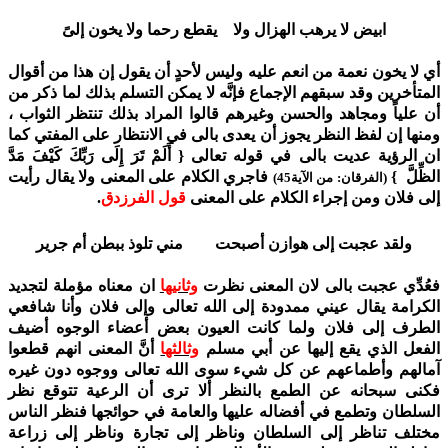
ابيض لا يرهب الهزال ولا يقطع رحما ولا يخون إلىً
أي لا يخون نعمة من انعم عليه وليس لأحدٍ أن يقول إن هذا من أقوال
المتأخرين وقد سبقهم الإجماع فإنَّه لا يمكن التسلم بذلك لما ذكر من
أن علياً ومجاهد والحسن وغيرهم قالوا المراد بذلك تنتظر الثواب ،
ومنها إن لفظ النظر يجوز أن يعدى بالى في الانتظار على المفتي كما
ان الرؤية عديت بالى في قوله تعالى { أَلَمْ تَرَ إِلَى رَبِّكَ كَيْفَ مَدَّ
الظِّلَّ }
فاجري الكلام على المعنى ولا يقال رأيت
(الفرقان: من الآية45)
إلى فلان ومن إجراء الكلام على المعنى
قول الفرزدق
.
ولقد عجبت إلى هوازن أصبحت مني تلوذ ببطن أم جرير
فعُدِّي عجبت بالى لان المعنى نظرت
وثانيها
ان معناه مؤملة لتجديد
الكرامة يقال عيني ممدودة إلى الله تعالى وإلى فلان وأنا شافعي
الطرف إلى فلان ولما كانت العيون بعض أعضاء الوجوه أضيف
الفعل الذي يقع إليها عن أبي مسلم
وثالثها
أنَّ المعنى انهم قطعوا
آمالهم وأطماعهم عن كل شيء سوى الله تعالى ووجوه دون غيره
فكنى سبحانه عن الطمع بالنظر ألا ترى أن الرعية تتوقع نظر
السلطان وتطمع في أفضاله عليها والعامة في حوائجها فنظر الناس
مختلف تناظر إلى السلطان وناظر إلى تجارة وناظر إلى زراعة