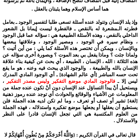
المضاف إليه قبل المضاف لتصح الإضافة ، والإيمان بالله ثم برسوله
هما أساس الإسلام وهما يثبتان بالعقل .
وإذ يلد الإنسان وتتولد عنده أسئلة تسعى طلبا لتفسير الوجود ـ بعامل
فطرته الـمشعرة له بالنقص ـ فالفطرة ليست إيمانا بل الشعور
الداخلي بالنقص ، وهذه الأسئلة الطبيعية هي : سؤاله عما قبل الوجود
، ونظام سيره في الوجود ، ومصير الوجود ، وعلاقتها ببعضها
وبالإنسان ، ويمكن أن تختصر هذه الأسئلة كما يلي : من أين أتيت ؟
ولماذا جئت ؟ وماذا يفعل بي بعد الموت ؟ وبصورة أخرى سؤاله عن
هذه الثلاثة : الله ، الإنسان ، الطبيعة ، أي بحث عن كيفية بناء علاقة
الإنسان بالله والطبيعة ، والوجود الذي يبحث فيه وعنه ، هو ما يقع
تحت حسه المباشر [أي عالم الشهادة] ـ أي الوجود المادي المدرك
ليس إلا ـ
فالوجود المادي موضع التفكير وليس مصدر التفكير
،
ويستحيل أنْ يبدأ التساؤل عند الإنسان دون أنْ تكون عنده جملة من
المعلومات عن الأشياء والوقائع والحوادث أي توجد عنده رموز ذهنية
[لغة] تشير أو تصف أو تعرف ، وما لم تكن لديه هذه الجملة فلن
يستطيع أن يعقلها أو يجعلها موضع تفكيره واستدلاله ، فهذه الجملة
من العلوم المكتسبة هي التي تجعل الإنسان قادرا على النظر
والاستدلال .
قال تعالى في القرآن الكريم : {وَاللَّهُ أَخْرَجَكُمْ مِنْ بُطُونِ أُمَّهَاتِكُمْ لا