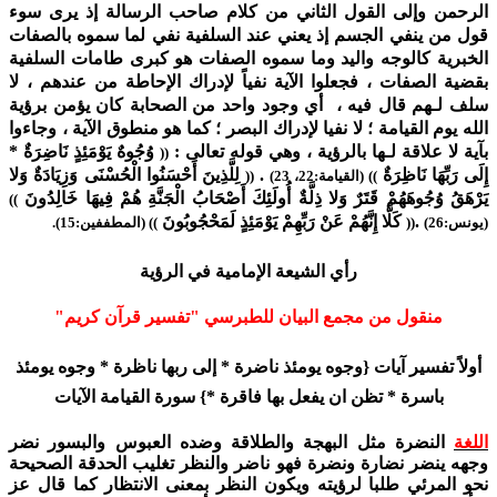
الرحمن وإلى القول الثاني من كلام صاحب الرسالة إذ يرى سوء
قول من ينفي الجسم إذ يعني عند السلفية نفي لما سموه بالصفات
الخبرية كالوجه واليد وما سموه الصفات هو كبرى طامات السلفية
بقضية الصفات ، فجعلوا الآية نفياً لإدراك الإحاطة من عندهم ، لا
سلف لـهم قال فيه ، أي وجود واحد من الصحابة كان يؤمن برؤية
الله يوم القيامة ؛ لا نفيا لإدراك البصر ؛ كما هو منطوق الآية ، وجاءوا
بآية لا علاقة لـها بالرؤية ، وهي قوله تعالى :
وُجُوهٌ يَوْمَئِذٍ نَاضِرَةٌ *
((
إِلَى رَبِّهَا نَاظِرَةٌ
.
لِلَّذِينَ أَحْسَنُوا الْحُسْنَى وَزِيَادَةٌ وَلا
))
(القيامة:22، 23)
((
يَرْهَقُ وُجُوهَهُمْ قَتَرٌ وَلا ذِلَّةٌ أُولَئِكَ أَصْحَابُ الْجَنَّةِ هُمْ فِيهَا خَالِدُونَ
))
.
كَلَّا إِنَّهُمْ عَنْ رَبِّهِمْ يَوْمَئِذٍ لَمَحْجُوبُونَ
(يونس:26)
((
))
(المطففين:15).
رأي الشيعة الإمامية في الرؤية
منقول من مجمع البيان للطبرسي "تفسير قرآن كريم"
أولاً تفسير آيات {وجوه يومئذ ناضرة * إلى ربها ناظرة * وجوه يومئذ
باسرة * تظن ان يفعل بها فاقرة *} سورة القيامة الآيات
اللغة
النضرة مثل البهجة والطلاقة وضده العبوس والبسور نضر
وجهه ينضر نضارة ونضرة فهو ناضر والنظر تغليب الحدقة الصحيحة
نحو المرئي طلبا لرؤيته ويكون النظر بمعنى الانتظار كما قال عز