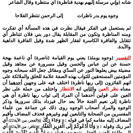
شأنه {وإني مرسلة إليهم بهدية فناظرة} أي منتظرة وقال الشاعر
وجوه يوم بدر ناظرات إلى الرحمن تنتظر الفلاحا
ثم يستعمل في الفكر فيقال نظرت في هذه المسألة أي تفكرت
ومنه المناظرة وتكون من المقابلة يقال دور بني فلان تتناظر أي
تتقابل والفاقرة الكاسرة لفقار الظهر شدة وقيل الفاقرة الداهية
والآبدة.
التفسير
{وجوه يومئذ} يعني يوم القيامة {ناضرة} أي ناعمة بهجة
حسنة عن ابن عباس والحسن وقيل مسرورة عن مجاهد وقيل
مضيئة بيض يعلوها النور عن السدّي ومقاتل جعل الله سبحانه وجوه
المؤمنين المستحقين للثواب بهذه الصفة علامة للخلق والملائكة على
انهم الفائزون {إلى ربها ناظرة} اختلف فيه على وجهين
أحدهما
أن
معناه
نظر العين
والثاني
انه
الانتظار
واختلف من حملة على نظر
العين على قولين أحدهما أن المراد إلى ثواب ربها ناظرة أي هي
ناظرة إلى نعيم الجنة حالاً بعد حال فيزداد بذلك سرورها وذكر
الوجوه والمراد أصحاب الوجوه روى ذلك عن جماعة من علماء
المفسرين من الصحابة والتابعين لهم وغيرهم فحذف المضاف وأقيم
المضاف إليه مقامه كما في قوله :
وَجَاءَ رَبُّكَ
أي
((
))(الفجر: من الآية22)
أمر ربك
وقوله :
وَأَنَا أَدْعُوكُمْ إِلَى الْعَزِيزِ الْغَفَّارِ
أي
((
))(غافر: من الآية42)
إلى طاعة العزيز الغفار وتوحيده وقوله :
إِنَّ الَّذِينَ يُؤْذُونَ اللَّهَ
))
((