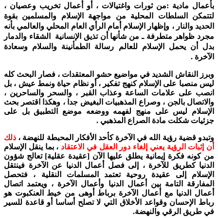
بأعمال مادية :من ثورات واغتيالات ، أو أعمال تخريب وعصيان ،
لتتمكن السلطات المحلية من مواجهة الإسلام والمسلمين بقوة
الحديد والنار ، وإظهار الإسلام أمام الرأي العام المحلي والعالمي بأنه
مجرد ظواهر متطرفة ـ من شأنها أن تذيق الإنسانية الشقاء والدمار
بدل أن يحمل الإسلام للعالم رسالة الطمأنينة والسلام وسعادة
الآخرة .
وبرز النقاش الشديد في مواضيع حشو المعتقدات ، فصار البحث كله
ليس منصبا على الإسلام كنهج تفكير ، أو نظام حياة ونمط عيش ، بل
انصب على علامات الساعة وعذاب القبر ، والسحر والساحرين ،
والاتصال بالجن ، وصراع المذهبيات البغيض جدا ، وهكذا اقتصر بحث
الإسلام ليس على منهج لفهمه ووضعه موضع التطبيق بل على
جزئيات شكلت مادة الصراع المذهبي .
وتبدو قضية رؤية الله في الآخرة كأحد الأفكار المحبطة للنهضة ،
ذلك
أن إثبات الرؤية يعني إلغاء دور العقل في الاعتقاد
، بما ينقل الإسلام
من كونه فكرة إيمانية يطلق عليها الآن [عقيدة عقلية] تعالج شؤون
الدنيا كطريق للآخرة ، إلى فصل أعمال الدنيا عن الآخرة فينتقل
الإسلام إلى عقيدة روحية تعتمد المسلمات النقلية ، فتحصل
المفارقة التامة بين أعمال الدنيا وأعمال الآخرة ، ويعتمد اتصال
أعمال الدنيا مع أعمال الآخرة برباط أوهى من خيط العنكبوت هو
رباط الإحسان وقواعد الأخلاق التي لا تصلح أساسا أو قاعدة للسير
في طريق الرقي والنهضة.