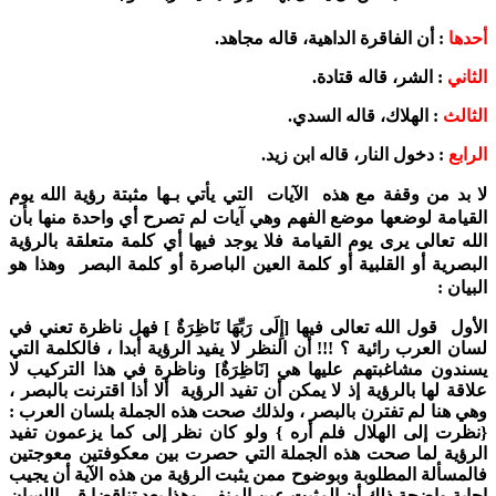
أحدها
: أن الفاقرة الداهية، قاله مجاهد.
الثاني
: الشر، قاله قتادة.
الثالث
: الهلاك، قاله السدي.
الرابع
: دخول النار، قاله ابن زيد.
لا بد من وقفة مع هذه الآيات التي يأتي بـها مثبتة رؤية الله يوم
القيامة لوضعها موضع الفهم وهي آيات لم تصرح أي واحدة منها بأن
الله تعالى يرى يوم القيامة فلا يوجد فيها أي كلمة متعلقة بالرؤية
البصرية أو القلبية أو كلمة العين الباصرة أو كلمة البصر وهذا هو
البيان :
الأول قول الله تعالى فيها [إِلَى رَبِّهَا نَاظِرَةٌ ] فهل ناظرة تعني في
لسان العرب رائية ؟ !!! أن النظر لا يفيد الرؤية أبدا ، فالكلمة التي
يسندون مشاغبتهم عليها هي [نَاظِرَةٌ] وناظرة في هذا التركيب لا
علاقة لها بالرؤية إذ لا يمكن أن تفيد الرؤية ألا أذا اقترنت بالبصر ،
وهي هنا لم تفترن بالبصر ، ولذلك صحت هذه الجملة بلسان العرب :
{نظرت إلى الهلال فلم أره } ولو كان نظر إلى كما يزعمون تفيد
الرؤية لما صحت هذه الجملة التي حصرت بين معكوفتين معوجتين
فالمسألة المطلوبة وبوضوح ممن يثبت الرؤية من هذه الآية أن يجيب
إجابة واضحة ذلك أن المثبت عين المنفي وهذا يعد تناقضا قي اللسان