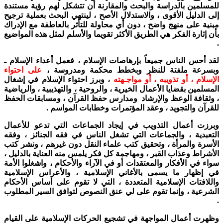
للمسلمين بالدراسة والبحث والمقارنة أن تتشكل لهم رؤية مستندة
إلى الدليل الأقوى ، والاستدلال الأصح ، لينتهي البحث بعملية ترجيح
مبنية على منهج واضح ، دون أي محاولة للتأثر بالعاطفة مع الإدراك
بأن إثارة الفكر هي الطريق الأكثر تقويما والأسلم لمثل هذه المواضيع
.
لقد أحس الناس جميعاً بإرهاصات الإسلام ، فعمل أعداء الإسلام ـ
وبسرعة ملفتة للنظر وبخطط محكمة ومدروسة ،
على احتواء
الإسلام ، أو تذويبه ، أو مواجـهته
، وبرز احتواء الإسلام في إشغال
المسلمين بقضايا الأعمال الخيرية ، والروحية ، والتهذيبية ، والرياضية
، وثقافة الوعظ والإرشاد ومدارس حفظ القرآن ، ومسابقات الحفظ
للقرآن والتجويد ، وعقد المؤتمرات وخطابات المواسم .
وبرزت أعمال التذويب في إيجاد الجماعات التي تدعو للأعمال
التعبدية ، والجماعات التي تشغل الناس في فقه الجنائز ، وفقه
الأسرة والمرأة ، وتحقيق كتب علماء النقل دون غيرهم ، ونشر كتب
الأشراط وعذاب القبر ، ومهاجمة كل فكر يلمس منه العناية بالدليل ،
سواء في الأفكار والمعتقدات أو في الآراء والأحكام ، واشغلوا الأمة
في إظهار ما يسمى بالأغاني الإسلامية ، والأعراس الإسلامية
واللافتات الإسلامية المتعددة ، التي لا تقوم على أساس الأحكام
الشرعية ، وإنما تقوم على لي عنق النصوص لتوافق السير المطلوب
.
وظهرت أعمال المواجهة في تشجيع الحركات الإسلامية على القيام