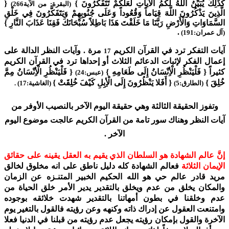
كَذَلِكَ يُبَيِّنُ اللَّهُ لَكُمُ الْآياتِ لَعَلَّكُمْ تَتَفَكَّرُونَ }
{
(البقرة: من الآية266)
الَّذِينَ يَذْكُرُونَ اللَّهَ قِيَاماً وَقُعُوداً وَعَلَى جُنُوبِهِمْ وَيَتَفَكَّرُونَ فِي خَلْقِ
السَّمَاوَاتِ وَالْأَرْضِ رَبَّنَا مَا خَلَقْتَ هَذَا بَاطِلاً سُبْحَانَكَ فَقِنَا عَذَابَ النَّارِ }
.
(آل عمران:191)
آيات التفكر ترد في القرآن الكريم
مرة
. وآيات النظر الدالة على
17
إعمال الفكر لإثبات الدعائم الثلاث أو إحداها ترد في القرآن الكريم
كثيراً { فَلْيَنْظُرِ الْأِنْسَانُ إِلَى طَعَامِهِ }
{ فَلْيَنْظُرِ الْأِنْسَانُ مِمَّ
(عبس:24)
خُلِقَ }
{ أَفَلا يَنْظُرُونَ إِلَى الْأِبِلِ كَيْفَ خُلِقَتْ }
(الطارق:5)
(الغاشية:17) .
وتفوز الحقيقة الثالثة وهي حقيقة اليوم الآخر بالنصيب الأوفر من
آيات النظر وهناك سور تامة من القرآن الكريم عالجت موضوع اليوم
الآخر .
إنَّ عالم الشهادة هو السلطان الذي يقيم به العقل يقينه على حقائق
الإيمان الثلاثة
فعالم الشهادة كله دليل ناطق على انه مخلوق لخالق
مريد قادر عالم حي هو الله الحكيم الخبير المتنـزه عن الزمان
والمكان يخلق من عدم ويخلق بالتقدير يدير الأمر خلق الحياة من
عدم وخلقنا في بطون أمهاتنا بالتقدير شهدت خلائقه بوجوده
وامتنعت العقول عن إدراك ذاته وكنهه وعن رؤيته فالقول بالتغير يوم
الآخرة والقول بإمكان رؤيته يجعل عدم رؤيته من قبلنا في الدنيا فعلا