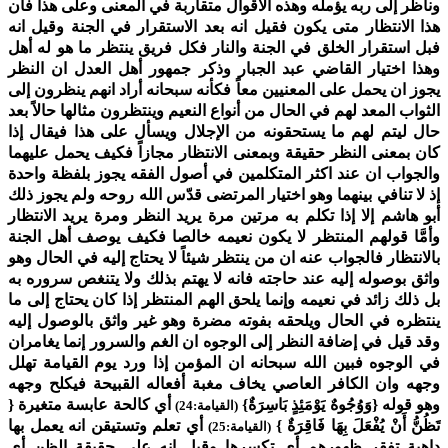
وناظر إلى ربه يؤمله وهذه الأقوال متقاربة في المعنى وعلى هذا فان
هذا الانتظار متى يكون فقيل انه بعد الاستقرار في الجنة وقيل انه
فبل استقرار الخلق في الجنة والنار فكل فريق ينتظر ما هو له أهل
وهذا اختيار القاضي عبد الجبار وذكر جمهور أهل العدل ان النظر
يجوز ان يحمل على المعنيين معاً فكأنه سبحانه أراد انهم ينظرون إلى
الثواب المعد لهم في الحال من أنواع النعيم وينتظرون مثالها حالاً بعد
حال ليتم لهم ما يستحقونه من الإجلال ويسأل على هذا فيقال إذا
كان بمعنى النظر حقيقة وبمعنى الانتظار مجازاً فكيف يحمل عليهما
والجواب ان عند اكثر المتكلمين في أصول الفقه يجوز بلفظة واحدة
إذ لا تنافي بينهما وهو اختيار المرتضى قدّس الله روحه ولم يجوز ذلك
أبو هاشم إلا إذا تكلم به مرتين مرة يريد النظر ومرة يريد الانتظار
وأمَّا قولهم المنتظر لا يكون نعيمه خالصا فكيف يوصف أهل الجنة
بالانتظار فالجواب عنه ان من ينتظر شيئاً لا يحتاج إليه في الحال وهو
واثق بوصوله إليه عند حاجته فانه لا يهتم بذلك ولا يتنغص سروره به
بل ذلك زائد في نعيمه وإنما يلحق الهم المنتظر إذا كان يحتاج إلى ما
ينتظره في الحال ويلحقه بفوته مضرة وهو غير واثق بالوصول إليه
وقد قيل في إضافة النظر إلى الوجوه ان الغم والسرور إنما يغامران
في الوجوه فبين الله سبحانه ان المؤمن إذا ورد يوم القيامة تهلل
وجهه وان الكافر العاصي يخاف مغبة أفعاله القبيحة فيكلح وجهه
وهو قوله {وَوُجُوهٌ يَوْمَئِذٍ بَاسِرَةٌ}
أي كالحة عابسة متغيرة {
(القيامة:24)
تَظُنُّ أَنْ يُفْعَلَ بِهَا فَاقِرَةٌ }
أي تعلم وتستيقن انه يعمل بها
(القيامة:25)
داهية تفقر ظهورهم أي تكسرها وقيل انه على حقيقة الظن أي