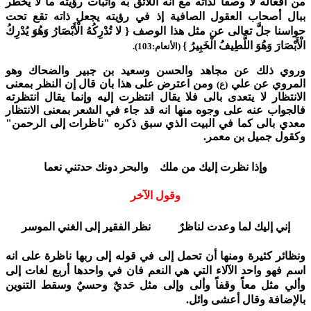
من أفعاله لا وصفاً لذاته مع انه اللائق به واثبات رؤيته ما لا يخطر
ببال أصحاب العقول الصافية إذ في رؤيته يجعل ذاته تقع تحت
حواسنا جلَّ تعالى عن مثل هذا الوصف { لا تُدْرِكُهُ الْأَبْصَارُ وَهُوَ يُدْرِكُ
الْأَبْصَارَ وَهُوَ اللَّطِيفُ الْخَبِيرُ }
(الأنعام:103).
وروي ذلك عن مجاهد والحسن وسعيد بن جبير والضحاك وهو
المروي عن علي
ومن اعترض على هذا بان قال إن النظر بمعنى
(ع)
الانتظار لا يتعدى بالى فلا يقال انتظرت إليه وإنما يقال انتظرته
فالجواب عنه على وجوه منها انه قد جاء في الشعر بمعنى الانتظار
معدي بالى كما في البيت الذي سبق ذكره "ناظرات إلى الرحمن"
وكقول جميل بن معمر.
وإذا نظرت إليك من ملك والبحر دونك حدتني نعما
وقول الآخر
إني إليك لما وعدت لناظرٌ نظر الفقير إلى الغني الموسر
ونظائر كثيرة ومنها أن تحمل إلى في قوله إلى ربها ناظرة على انه
اسم فهو واحد الآلاء التي هي النعم فان في واحدها أربع لغات إلى
وألي مثل معاً وقفاً وألى وإلى مثل حَديٌ وحسيٌ وسقط التنوين
بالإضافة وقال أعشى وائل.