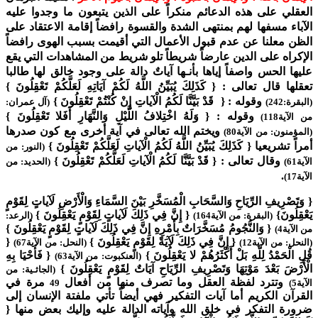
العقلي على هذه الدعائم منكراً على الذين يتبعون ما وجدوا عليه
الآباء مسفها لهم بمنتهى الشدة والقسوة رافضاً إقامة الاعتقاد على
الظن معلنا عن عدم قبول الأعمال التي أقيمت بسبب الهوى رافضاً
الإكراه على الدين عارضاً شريطاً تلو شريط من المشاهدات التي يقع
عليها الحس واصفاً إياها بأنـها آياتٌ دالة على وجود خالق لها طالبا
تعقلها قال تعالى : { كَذَلِكَ يُبَيِّنُ اللَّهُ لَكُمْ آيَاتِهِ لَعَلَّكُمْ تَعْقِلُونَ }
وقوله : { قَدْ بَيَّنَّا لَكُمُ الْآياتِ إِنْ كُنْتُمْ تَعْقِلُونَ }
(البقرة:242)
(آل عمران:
وقوله : { وَلَهُ اخْتِلافُ اللَّيْلِ وَالنَّهَارِ أَفَلا تَعْقِلُونَ }
من الآية118)
ويختم الله تعالى في آية أخرى مع كون صدرها
(المؤمنون: من الآية80)
أمراً تشريعيا { كَذَلِكَ يُبَيِّنُ اللَّهُ لَكُمُ الْآياتِ لَعَلَّكُمْ تَعْقِلُونَ }
(النور: من
وقال تعالى : { قَدْ بَيَّنَّا لَكُمُ الْآياتِ لَعَلَّكُمْ تَعْقِلُونَ }
الآية61)
(الحديد: من
.
الآية17)
{ وَتَصْرِيفِ الرِّيَاحِ وَالسَّحَابِ الْمُسَخَّرِ بَيْنَ السَّمَاءِ وَالْأَرْضِ لَآياتٍ لِقَوْمٍ
يَعْقِلُونَ}
{ إِنَّ فِي ذَلِكَ لَآياتٍ لِقَوْمٍ يَعْقِلُونَ }
(البقرة: من الآية164)
(الرعد:
{ وَالنُّجُومُ مُسَخَّرَاتٌ بِأَمْرِهِ إِنَّ فِي ذَلِكَ لَآياتٍ لِقَوْمٍ يَعْقِلُونَ }
من الآية4)
{ إِنَّ فِي ذَلِكَ لَآيَةً لِقَوْمٍ يَعْقِلُونَ }
{
(النحل: من الآية12)
(النحل: من الآية67)
قُلِ الْحَمْدُ لِلَّهِ بَلْ أَكْثَرُهُمْ لا يَعْقِلُونَ }
{ فَأَحْيَا بِهِ
(العنكبوت: من الآية63)
الْأَرْضَ بَعْدَ مَوْتِهَا وَتَصْرِيفِ الرِّيَاحِ آيَاتٌ لِقَوْمٍ يَعْقِلُونَ }
(الجاثـية: من
وتترد لفظة العقل وما تصرف منها من أفعال
مرة في
الآية5)
49
القرآن الكريم أما آيات التفكير فهي أيضاً تأتي ملفتة الإنسان إلى
ضرورة التفكر في خلق الله وآياته الدالة عليه وإليك بعض منها {