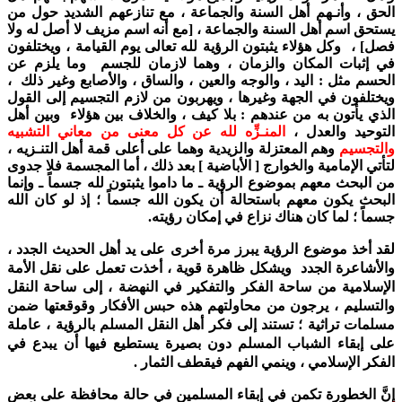
الحق ، وأنـهم أهل السنة والجماعة ، مع تنازعهم الشديد حول من
يستحق اسم أهل السنة والجماعة ، [مع أنه اسم مزيف لا أصل له ولا
فصل] ، وكل هؤلاء يثبتون الرؤية لله تعالى يوم القيامة ، ويختلفون
في إثبات المكان والزمان ، وهما لازمان للجسم وما يلزم عن
الحسم مثل : اليد ، والوجه والعين ، والساق ، والأصابع وغير ذلك ،
ويختلفون في الجهة وغيرها ، ويهربون من لازم التجسيم إلى القول
الذي يأتون به من عندهم : بلا كيف ، والخلاف بين هؤلاء وبين أهل
التوحيد والعدل ،
المنـزِّه لله عن كل معنى من معاني التشبيه
والتجسيم
وهم المعتزلة والزيدية وهما على أعلى قمة أهل التنـزيه ،
لتأتي الإمامية والخوارج [ الأباضية ] بعد ذلك ، أما المجسمة فلا جدوى
من البحث معهم بموضوع الرؤية ـ ما داموا يثبتون لله جسماً ـ وإنما
البحث يكون معهم باستحالة أن يكون الله جسماً ؛ إذ لو كان الله
جسماً ؛ لما كان هناك نزاع في إمكان رؤيته.
لقد أخذ موضوع الرؤية يبرز مرة أخرى على يد أهل الحديث الجدد ،
والأشاعرة الجدد ويشكل ظاهرة قوية ، أخذت تعمل على نقل الأمة
الإسلامية من ساحة الفكر والتفكير في النهضة ، إلى ساحة النقل
والتسليم ، يرجون من محاولتهم هذه حبس الأفكار وقوقعتها ضمن
مسلمات تراثية ؛ تستند إلى فكر أهل النقل المسلم بالرؤية ، عاملة
على إبقاء الشباب المسلم دون بصيرة يستطيع فيها أن يبدع في
الفكر الإسلامي ، وينمي الفهم فيقطف الثمار .
إنَّ الخطورة تكمن في إبقاء المسلمين في حالة محافظة على بعض