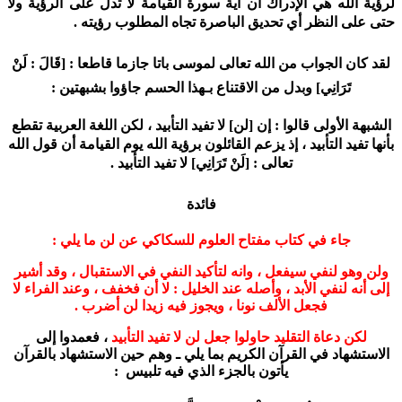
لرؤية الله هي الإدراك أن آية سورة القيامة لا تدل على الرؤية ولا
حتى على النظر أي تحديق الباصرة تجاه المطلوب رؤيته .
لقد كان الجواب من الله تعالى لموسى باتا جازما قاطعا : [قَالَ : لَنْ
تَرَانِي] وبدل من الاقتناع بـهذا الحسم جاؤوا بشبهتين :
الشبهة الأولى قالوا : إن [لن] لا تفيد التأبيد ، لكن اللغة العربية تقطع
بأنها تفيد التأبيد ، إذ يزعم القائلون برؤية الله يوم القيامة أن قول الله
تعالى : [لَنْ تَرَانِي] لا تفيد التأبيد .
فائدة
جاء في كتاب مفتاح العلوم للسكاكي عن لن ما يلي :
ولن وهو لنفي سيفعل ، وانه لتأكيد النفي في الاستقبال ، وقد أشير
إلى أنه لنفي الأبد ، وأصله عند الخليل : لا أن فخفف ، وعند الفراء لا
فجعل الألف نونا ، ويجوز فيه زيدا لن أضرب .
لكن دعاة التقليد حاولوا جعل لن لا تفيد التأبيد
، فعمدوا إلى
الاستشهاد في القرآن الكريم بما يلي ـ وهم حين الاستشهاد بالقرآن
يأتون بالجزء الذي فيه تلبيس :