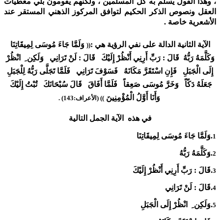
، وهذا القول يسلم به كل المسلمين ، ولكنهم يقومون بلي معطيات
العقل ونصوص الذكر الحكيم لتوافق المركوز الذهني المستقر عند
الأشعرية خاصة .
الآية الثانية الدالة على نفي الرؤية هي :
وَلَمَّا جَاءَ مُوسَى لِمِيقَاتِنَا
((
وَكَلَّمَهُ رَبُّهُ قَالَ : رَبِّ أَرِنِي أَنْظُرْ إِلَيْكَ قَالَ : لَنْ تَرَانِي وَلَكِن ِ انْظُرْ
إِلَى الْجَبَلِ فَإِنِ اسْتَقَرَّ مَكَانَهُ فَسَوْفَ تَرَانِي فَلَمَّا تَجَلَّى رَبُّهُ لِلْجَبَلِ
جَعَلَهُ دَكّاً وَخَرَّ مُوسَى صَعِقاً فَلَمَّا أَفَاقَ قَالَ سُبْحَانَكَ تُبْتُ إِلَيْكَ
وَأَنَا أَوَّلُ الْمُؤْمِنِينَ
)) (الأعراف:143) .
في هذه الآية الجمل التالية
.وَلَمَّا جَاءَ مُوسَى لِمِيقَاتِنَا
1
.وَكَلَّمَهُ رَبُّهُ
2
.قَالَ : رَبِّ أَرِنِي أَنْظُرْ إِلَيْكَ
3
.قَالَ : لَنْ تَرَانِي
4
.وَلَكِن ِ انْظُرْ إِلَى الْجَبَلِ
5