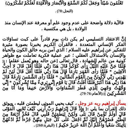
تَعْلَمُونَ شَيْئاً وَجَعَلَ لَكُمُ السَّمْعَ وَالْأَبْصَارَ وَالْأَفْئِدَةَ لَعَلَّكُمْ تَشْكُرُونَ}
(النحل:78) .
فالآية دلالة واضحة على عدم وجود علم أو معرفة عند الإنسان منذ
الولادة ، بل هي مكتسبة .
إنَّ الاعتقاد التسليمي لم يكن ذات يوم قادراً على كبت تساؤلات
الفكر الإنساني المتعددة ، فالقرآن الكريم يخبرنا بصورة مثيرة
للتفكير عن إبراهيم عليه السلام ؛ الذي آمن بربه خالق الكون والحياة
والإنسان بالاستدلال العقلي ؛ عبر عملية فكرية تعاملت مع ظواهر
كونية من عالم الشهادة ، قال تعالى [عن حاله وهو يُعمل عقله] :
((
فَلَمَّا جَنَّ عَلَيْهِ اللَّيْلُ رَأى كَوْكَباً قَالَ هَذَا رَبِّي فَلَمَّا أَفَلَ قَالَ لا أُحِبُّ
الْآفِلِينَ * فَلَمَّا رَأى الْقَمَرَ بَازِغاً قَالَ هَذَا رَبِّي فَلَمَّا أَفَلَ قَالَ لَئِنْ لَمْ
يَهْدِنِي رَبِّي لَأَكُونَنَّ مِنَ الْقَوْمِ الضَّالِّينَ * فَلَمَّا رَأى الشَّمْسَ بَازِغَةً قَالَ
هَذَا رَبِّي هَذَا أَكْبَرُ فَلَمَّا أَفَلَتْ قَالَ يَا قَوْمِ إِنِّي بَرِيءٌ مِمَّا تُشْرِكُونَ * إِنِّي
وَجَّهْتُ وَجْهِيَ لِلَّذِي فَطَرَ السَّمَاوَاتِ وَالْأَرْضَ حَنِيفاً وَمَا أَنَا مِنَ
الْمُشْرِكِينَ
)) (الأنعام:76-79).
يسأل إبراهيم ربه عز وجل
، كيف يحيي الموتى ليطمئن قلبه ، ويوثق
ذلك القرآن بما يلي :{ وَإِذْ قَالَ إِبْرَاهِيمُ رَبِّ أَرِنِي كَيْفَ تُحْيِي الْمَوْتَى
قَالَ أَوَلَمْ تُؤْمِنْ قَالَ بَلَى وَلَكِنْ لِيَطْمَئِنَّ قَلْبِي قَالَ فَخُذْ أَرْبَعَةً مِنَ
الطَّيْرِ فَصُرْهُنَّ إِلَيْكَ ثُمَّ اجْعَلْ عَلَى كُلِّ جَبَلٍ مِنْهُنَّ جُزْءاً ثُمَّ ادْعُهُنَّ
يَأْتِينَكَ سَعْياً وَاعْلَمْ أَنَّ اللَّهَ عَزِيزٌ حَكِيمٌ }
.
(البقرة:260)