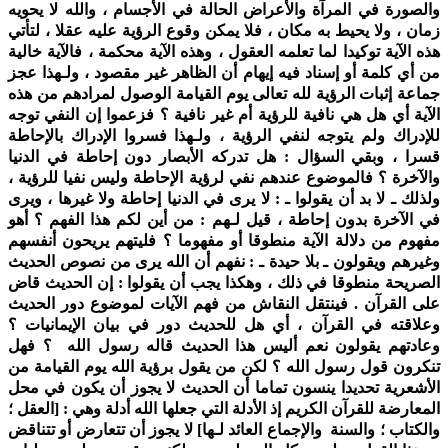
والصورة في المرآة والأعراض الحالة في الأجسام ، والله لا يحويه
زمان ، ولا يحيط به مكان ، فلا يمكن وقوع الرؤية عليه عقلا ، لتأتي
هذه الآية توكيدا لما تعلمه العقول ، وهذه الآية محكمة ، فالآية خالية
من أي كلمة أو إسناد فيه إيهام أن الظاهر غير مقصود ، ولـهذا عجز
جماعة إثبات الرؤية لله تعالى يوم القيامة الوصول لمرادهم من هذه
الآية أي هل هي نافية للرؤية أم غير نافية ؟ فزعموا إن النفي توجه
للإدراك ولم يتوجه لنفي الرؤية ، ولـهذا فسروا الإدراك بالإحاطة
قسرا ، وبقي السؤال : هل تدركه الأبصار دون إحاطة في الدنيا
والآخرة ؟ فالموضوع عندهم نفي لرؤية الإحاطة وليس نفيا للرؤية ،
ولذلك ـ لا بد أن يقولوا ـ : لا يرى في الدنيا إحاطة ولا غيرها ، ويرى
في الآخرة بدون إحاطة ، قيل لـهم : من أين لكم هذا الفهم ؟ أهو
مفهوم من دلالة الآية منطوقا أو مفهوما ؟ فليتهم يريحون أنفسهم
وغيرهم ويقولون ـ بلا حيدة ـ : نفهم أن الله يرى من نصوص الحديث
الصريحة منطوقا في ذلك ، وهكذا يجب أن يقولوا : إن الحديث قاض
على القرآن . فينتقل النقاش من فهم الآيات لموضوع دور الحديث
وعلاقته في القرآن ، أي هل للحديث دور في بيان الإيمانيات ؟
وعادتهم يقولون نعم أليس هذا الحديث قاله رسول الله ؟ فهل
تنكرون قول رسول الله ؟ لكن من يقول برؤية الله يوم القيامة من
الأشعرية تحديدا ينسون تماما أن الحديث لا يجوز أن يكون في محل
المعارضة للقرآن الكريم إذ الأدلة التي جعلها الله أدلة وهي : [العقل ؛
والكتاب ؛ والسنة والإجماع العائد لـها] لا يجوز أن تتعارض أو تتناقض