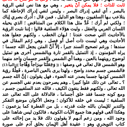
ثابت للذات ؛ فلا يمكن أنْ يتغير
، وهي مع هذا نص لنفي الرؤية
بالبصر ، أي لنفي إدراك البصر ، وليس لنفي إدراك الإحاطة كما
يتلاعب بـها السلفيون ،وهذا هو الدليل ، فمن قال : أدرك بصري إياك
؛ ولكني لم أرك ؛ عُدَّ مثل هذا الكلام من المتناقض ؛ الذي يحيله
اللسان العربي والعقل ، وليت هؤلاء السلفية قالوا : إننا نثبت الرؤية
بالأحاديث التي صحت عندنا ؛ لـهان الخطب ، ولكنهم جعلوا هذه
الأحاديث وهي ليست ذات أصل أو فصل ، وهي رُغم المقال في
سندها ؛ ورغم تصحيح السند جبرا ، إلاَّ أنَّ المتن يجعل الله جسما ؛
يراه المؤمنون ، إذ التمثيل بالقمر تارة وبالشمس أخرى هو تمثيل
لوضوح رويتهما بالعين ، وهما أي الشمس والقمر جسمان واحد منهما
وهو الشمس قال تعالى في وصفها :
وَجَعَلْنَا سِرَاجاً وَهَّاجاً
((
)) (النبأ:13)
فالشمس جسم محدد واضح ، ولهذا يرى بالعين الباصرة ، فَعِلَّةُ رؤية
الشمس كونـها جسما يصدر عنه الضوء ، فهل يقولون : إنَّ الله جسم
؟ ـ تعالى عن ذلك علوا كبيرا ـ وهم يصرحون بعدم نفي الجسم عن
الله تعالى ، ولكنهم فقط ينفون الكيف ، فالله عند السلفيين جسم ،
ومع كونه جسما فقد خلق أجساما ، فالدلالة على الله تعالى عند
السلفية ؛ ليست في خلقه للأكوان ؛ وجعل الأكوان موضع التفكر
والتدبر للإيمان بالله جلت قدرته ، بل من الفطرة كما يزعمون ؛
وهكذا ألغى قولهم هذا جميع الآيات الكونية ، فالكون ليس شاهدا على
وجود الله ، ومن زعم أنـهم لا يقولون ذلك فلا يد من إحالته على
كتاب التويجري وهو : عقيدة أهل الإيمان بخلق آدم على صورة