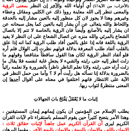
أي أولياء الله
والآخر
إن النظر
ب
م
عنى الرؤية
(الأحزاب: من الآية57)
والمعنى تنظر إلى الله معاينة رووا ذلك عن الكلبي ومقاتل وعطاء
وغيرهم وهذا لا يجوز لان كل منظور إليه بالعين مشار إليه بالحدقة
واللحاظ والله يتعالى عن أن يشار إليه بالعين كما يجل سبحانه عن
ان يشار إليه بالأصابع وأيضاً فان الرؤية بالحاسة لا تتم إلا باتصال
الشعاع بالمرئي والله منزه عن اتصال الشعاع على ان النظر لا يفيد
الرؤية باللغة فانه إذا علق بالعين أفاد طلب الرؤية كما انه إذا علق
بالقلب أتفاد طلب المعرفة بدلالة قولهم نظرت إلى الهلال فلم أره
فلو أتفاد النظر الرؤية لكان هذا القول ساقطاً متناقضاً وقولهم ما
زلت انظر إليه حتى رايته والشيء لا يجعل غاية لنفسه فلا يقال ما
زلت أراه حتى رايته ولانا نعلم الناظر ناظراً بالضرورة ولا نعلمه رائياً
بالضرورة بدلالة إنا نسأله هل رأيت أم لا ؟ وأما من حمل النظر في
الآية على الانتظار فانهم اختلفوا في معناه على أقوال أ
حدها
إن
المعنى منتظرةٌ لثواب ربها.
إثبات ما لا يُعْقَلُ يَفْتَحُ بابَ الجهالاتِ
يطلب الإسلام من المؤمنين أن يكون إيمانهم إيمان المستيقنين ،
وهذا الأمر يتضح كثيراً حين يقوم المسلم باستقراء تام لآيات القرآن
الكريم ليرى
أن القرآن الكريم عمل جاهداً لإثبات حقائق ثلاث :
الإيمان بالله ، والإيمان بالنبوة ، والإيمان باليوم الآخر
. مقيما البرهان