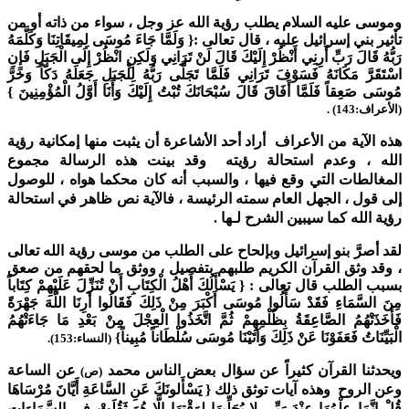
وموسى عليه السلام يطلب رؤية الله عز وجل ، سواء من ذاته أو من
تأثير بني إسرائيل عليه ، قال تعالى :{ وَلَمَّا جَاءَ مُوسَى لِمِيقَاتِنَا وَكَلَّمَهُ
رَبُّهُ قَالَ رَبِّ أَرِنِي أَنْظُرْ إِلَيْكَ قَالَ لَنْ تَرَانِي وَلَكِنِ انْظُرْ إِلَى الْجَبَلِ فَإِنِ
اسْتَقَرَّ مَكَانَهُ فَسَوْفَ تَرَانِي فَلَمَّا تَجَلَّى رَبُّهُ لِلْجَبَلِ جَعَلَهُ دَكّاً وَخَرَّ
مُوسَى صَعِقاً فَلَمَّا أَفَاقَ قَالَ سُبْحَانَكَ تُبْتُ إِلَيْكَ وَأَنَا أَوَّلُ الْمُؤْمِنِينَ }
(الأعراف:143) .
هذه الآية من الأعراف أراد أحد الأشاعرة أن يثبت منها إمكانية رؤية
الله ، وعدم استحالة رؤيته وقد بينت هذه الرسالة مجموع
المغالطات التي وقع فيها ، والسبب أنه كان محكما هواه ، للوصول
إلى قول ، الجهل العام سمته الرئيسة ، فالآية نص ظاهر في استحالة
رؤية الله كما سيبين الشرح لـها .
لقد أصرَّ بنو إسرائيل وبإلحاح على الطلب من موسى رؤية الله تعالى
، وقد وثق القرآن الكريم طلبهم بتفصيل ، ووثق ما لحقهم من صعق
بسبب الطلب قال تعالى : { يَسْأَلُكَ أَهْلُ الْكِتَابِ أَنْ تُنَزِّلَ عَلَيْهِمْ كِتَاباً
مِنَ السَّمَاءِ فَقَدْ سَأَلُوا مُوسَى أَكْبَرَ مِنْ ذَلِكَ فَقَالُوا أَرِنَا اللَّهَ جَهْرَةً
فَأَخَذَتْهُمُ الصَّاعِقَةُ بِظُلْمِهِمْ ثُمَّ اتَّخَذُوا الْعِجْلَ مِنْ بَعْدِ مَا جَاءَتْهُمُ
الْبَيِّنَاتُ فَعَفَوْنَا عَنْ ذَلِكَ وَآتَيْنَا مُوسَى سُلْطَاناً مُبِيناً}
(النساء:153).
ويحدثنا القرآن كثيراً عن سؤال بعض الناس محمد
عن الساعة
(ص)
وعن الروح وهذه آيات توثق ذلك { يَسْأَلونَكَ عَنِ السَّاعَةِ أَيَّانَ مُرْسَاهَا
قُلْ إِنَّمَا عِلْمُهَا عِنْدَ رَبِّي لا يُجَلِّيهَا لِوَقْتِهَا إِلَّا هُوَ ثَقُلَتْ فِي السَّمَاوَاتِ