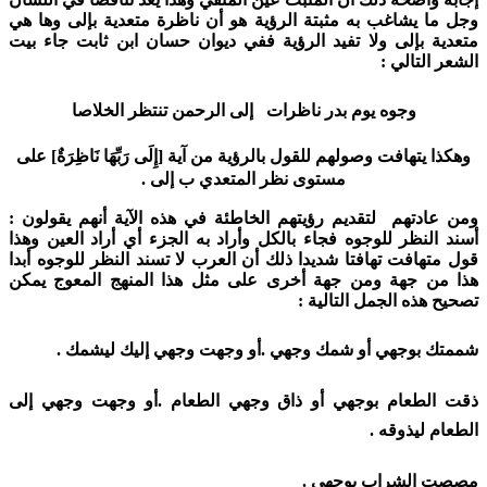
وجل ما يشاغب به مثبتة الرؤية هو أن ناظرة متعدية بإلى وها هي
متعدية بإلى ولا تفيد الرؤية ففي ديوان حسان ابن ثابت جاء بيت
الشعر التالي :
وجوه يوم بدر ناظرات إلى الرحمن تنتظر الخلاصا
وهكذا يتهافت وصولهم للقول بالرؤية من آية [إِلَى رَبِّهَا نَاظِرَةٌ] على
مستوى نظر المتعدي ب إلى .
ومن عادتهم لتقديم رؤيتهم الخاطئة في هذه الآية أنهم يقولون :
أسند النظر للوجوه فجاء بالكل وأراد به الجزء أي أراد العين وهذا
قول متهافت تهافتا شديدا ذلك أن العرب لا تسند النظر للوجوه أبدا
هذا من جهة ومن جهة أخرى على مثل هذا المنهج المعوج يمكن
تصحيح هذه الجمل التالية :
شممتك بوجهي أو شمك وجهي .أو وجهت وجهي إليك ليشمك .
ذقت الطعام بوجهي أو ذاق وجهي الطعام .أو وجهت وجهي إلى
الطعام ليذوقه .
مصصت الشراب بوجهي .