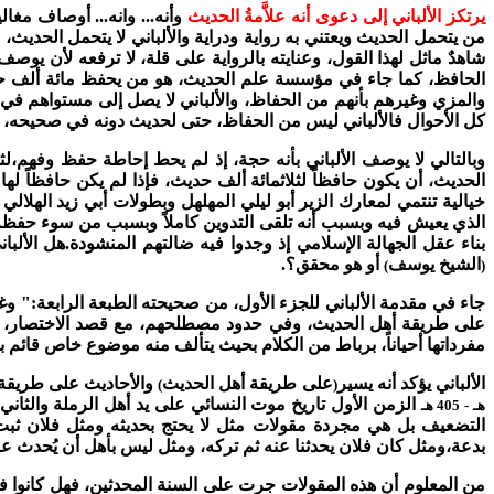
يرتكز الألباني إلى دعوى أنه علاَّمةُ الحديث
وأنه... وانه... أوصاف مغ
من يتحمل الحديث ويعتني به رواية ودراية والألباني لا يتحمل الحديث، ول
شاهدٌ ماثل لهذا القول، وعنايته بالرواية على قلة، لا ترفعه لأن ي
الحافظ، كما جاء في مؤسسة علم الحديث، هو من يحفظ مائة ألف حديث
والمزي وغيرهم بأنهم من الحفاظ، والألباني لا يصل إلى مستواهم في
كل الأحوال فالألباني ليس من الحفاظ، حتى لحديث دونه في صحيحه، أو
وبالتالي لا يوصف الألباني بأنه حجة، إذ لم يحط إحاطة حفظ وفهم،لث
الحديث، أن يكون حافظاً لثلاثمائة ألف حديث، فإذا لم يكن حافظاً له
خيالية تنتمي لمعارك الزير أبو ليلي المهلهل وبطولات أبي زيد الهلا
الذي يعيش فيه وبسبب أنه تلقى التدوين كاملاً وبسبب من سوء حفظه
بناء عقل الجهالة الإسلامي إذ وجدوا فيه ضالتهم المنشودة.
هل الألبا
الشيخ يوسف
أو هو محقق؟.
)
(
جاء في مقدمة الألباني للجزء الأول، من صحيحته الطبعة الرابعة:" وغر
على طريقة أهل الحديث، وفي حدود مصطلحهم، مع قصد الاختصار، وعدم ال
مفرداتها أحياناً، برباط من الكلام بحيث يتألف منه موضوع خاص قائم 
الألباني يؤكد أنه يسير
على طريقة أهل الحديث
والأحاديث على طريقة أ
)
(
الزمن الأول تاريخ موت النسائي على يد أهل الرملة والثان
هـ - 405
هـ
التضعيف بل هي مجردة مقولات مثل لا يحتج بحديثه ومثل فلان ث
بدعة،ومثل كان فلان يحدثنا عنه ثم تركه، ومثل ليس بأهل أن يُحدث عن
من المعلوم أن هذه المقولات جرت على السنة المحدثين، فهل كانوا في م