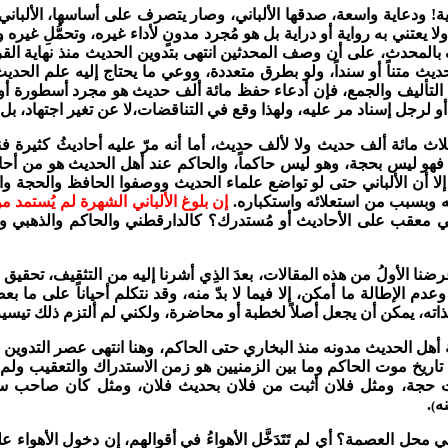
الية! ودعاية واسعة، صدقها الألباني، وصار يتصرف على أساسها، الألب
ا يعتني به رواية أو دراية بل هو مُجرد مدونٍ لأداء غيره، وتحمُّلِ غيره
وصف بالمحدث، على أن وصف المحدثين انتهى بتدوين الحديث منذ نهاية ال
 متناً أو سنداً، ولو بطرق متعددة، ووعي ما يحتاج إليه علم الحدي
 التأليف والجمع، فإن أدعاء حفظ مائة ألف حديث هو مجرد أسطورة أو
 لرجل إسناد مر عليه، ولهذا وقع في التناقضات،لا عن تغير اجتهاد، 
لاث مائة ألف حديث ولا لألف حديث، أما أنه مرّ عليه أحاديثُ كثيرة
ا فهو ليس بحجة، وهو ليس حاكماً، والحاكم عند أهل الحديث هو من أحا
لي إلا أن الألباني حتى لو تواضع علماء الحديث ووصفوا الحافظ والحجة
 وبسبب من استعلائه واستكباره.
إن بلوغ الألباني الشهرة لم يُستمد م
ني معقب على الأحاديث أو مُستدرك؟ كالدارقطني والحاكم والذهبي و
ضنا الأولُ من هذه المقالات، بعدَ الذِي أشرنا إليه من التثقيف، تحقيق
إطالة ما أمكن، إلا فيما لا بدّ منه، وقد نتكلم أحياناً على ما بعض
بذاته، يمكن أن يجعل أصلاً لخطبة أو محاضرة، ولكني لم ألتزم ذلك تيس
هل الحديث مدونه منذ البخاري حتى الحاكم، وهنا انتهى عصر التدوين ل
ي تاريخ موت الحاكم وما بين الزمنيين هو زمن الاستدراك والتعقيب 
بت حجة، ومثل فلان أثبت من فلان بحديث فلان، ومثل كان صاحب 
ه
.
)
حل العصمة؟ أي لم تَتَدَخَّل الأهواءُ في أقوالهم، إن دخول الأهواء عل