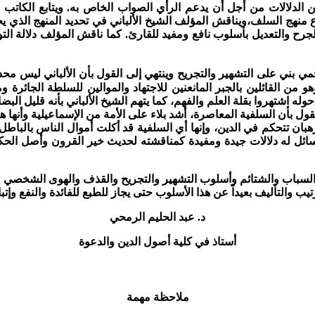
بين الدلالات من أجل أن يدعم الرأي الصواب الخاص به.
ويتابع الكاتب 
اع منهج السلف،ويناقش المؤلف الشيخ الألباني في تحديد المنهج الذي ي
جرح والتعديل بأسلوب نافع ومفيد للقارئ.
كما ناقش المؤلف دلالة التو
 بني على التشهير والتجريح وينتهي إلى القول بأن الألباني ليس محدثاً 
و من القائلين بالجبر المانعنين للاجتهاد والموالين للسلطة الجائرة 
وله اشتهروا بقلة العلم والفهم، كما يتهم الشيخ الألباني بأنه قليل 
لقول بأن السلفية المعاصرة، أشد بلاء على الأمة من الإسماعيلية وأنها
ان تتحكم في الدين، وإنها أي السلفية قد أكلت أموال الناس بالباطل 
ئل له دلالات جيدة ومفيدة كمناقشته لحديث خير القرون وأصل الحكم
لفاظ السباب والشتائم وأسلوب التشهير والتجريح والقذف والهوى الشخصي
تيب والتأليف بعيداً عن هذا الأسلوب حتى يجاز للطبع للفائدة والنفع وإتب
د. عبد الحليم الرمحي
أستاذ في كلية أصول الدين والدعوة
ملاحظة مهمة