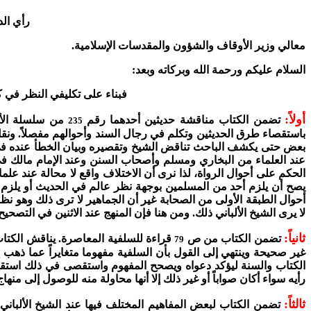
رأي ال
معالي وزير الأوقاف والشؤون والمقدسات الإسلامية.
السلام عليكم ورحمة الله وبركاته وبعد:
فبناء على تكليفي النظر في ك
أولاً:
تضمن الكتاب مناقشة حديثين أحدهما رقم
من سلسلة الأح
235
باستقصاء طرق الحديثين وتكلم في رجال السند وأحوالهم مفصلاً. ونق
بعض حتى يكشف الباحث تناقض الشيخ وتقصيره وبيان الخطأ عنده في من
عند العلماء من البخاري ومسلم وأصحاب السنن وعند الإمام مالك ف
الحكم على أحوال الرواة، لذا نرى أن الاختلاف واقع لا محالة عند علما
يصح أن يلزم أحد من المسلمين بوجهة نظر عالم في الحديث أو يلزم بق
أحوال الطبقة الأولى من الصحابة غير أن الجماهير لا ترى ذلك وهو 
لا يرى الشيخ الألباني ذلك. ومن هنا فإن المنهج عند الاثنين في التص
ثانياً:
تضمن الكتاب من ص
قراءة للسلفية المعاصرة.
يناقش الكتاب
79
غير صحيحة وينتهي إلى القول بأن السلفية مفهوما متغايراً عما ذهب إ
الكتاب والسنة ليؤكد دعواه ويصحح المفهوم واستقصى في ذلك استقصاءا ج
رأيه سواء أكان صواباً أو غير ذلك إلا أنها محاولة منه للوصول إلى 
ثالثاً:
تضمن الكتاب لبعض المفاهيم المختلف فيها عند الشيخ الألبا