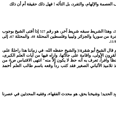
العصمة والإلهام، والتفرد، بل التأله !
فهل ذلك حقيقة أم أن ذلك
، وهذا الشريط سبقه شريط آخر، هو رقم
إذا أفتى الشيخ بوجوب
527
رة من سوريا والجزائر وليبيا وفلسطين المحتلة
والمحتلة
، إلى
67
48،
.
دم قال الشيخ أبو شقرة:( والشيخ حفظه الله- في زماننا هذا راحلةُ علم،
القرون الأولى، واقامة على جادَّتها، واراه فيها من آيات العلم الكبرى،
فكان لزاماً عليها، أن تقصده في رغبة مقسطة، تعرف له بها حقاً، لا توديه أياه، إلاّ أن تأتيه بهذه الرغبة، فلا يرتد طرفها عنه، إلا بأخذها منه حظاً وافراً، تعرف به أنه حظ لا يكون إلاّ منه" انتهى الاقتباس ص4 من
أحمد
يذ تلاميذ الألباني الصغير فقد كتب رداً وقعه باسم طالب العلم
داود الحديد! وشيخنا بحق، هو محدث الفقهاء، وفقيه المحدثين في عصرنا