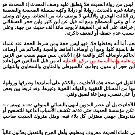
اني ليس من رواة الحديث فلا ينطبق عليه وصف المحدث إذ المحدث هو
 وعناية غيره بالحديث، روايةً أو درايةً وكتبه سلسلة الصحيحة والضعيفة
قرن الثالث الهجري والألباني لا يوصف بأنه من الحفاظ، ومع أن وصف
ث، أي وعي المصطلح ومع انه قيل عن ابن كثير وابن حجر العسقلاني
 خرافة، على أنه في الحقيقة لا يوجد مائة ألف حديث من جهة، وعلى
بل بسبب عدم حفظه أو لضعف ذاكرته.
 فنعم. أما أنه يحفظها فلا، فهو ليس حجة ومن شرط الحجة عند علماء
ط بالسنة كلها.
ومع أن أوصاف الحافظ والحجة والحاكم هي أوصاف
 والحاكم بأوصاف أكثر واقعية فإن الألباني ليس منهم بسبب من الزمن
ن علمه وإنما أستمد من تركيز الدعاية
له من قبل الضالعين في إعادة
ابن حجر أو مدون وجامع، كالسيوطي والمناوي والسخاوي والنبهاني
 القول في صحة هذه الأحاديث، والكلام على أسانيدها وطرقها ورواتها،
ها من المسائل الفقهية والفوائد اللغوية وغيرها، وقد نربط بين بعض
يراً على نفسي، ومراعاة لضيق وقتي.
لأحاديث بل أن عصر التدوين انتهى بالنسائي المتوفي
302 هـ
(ويعتبر 302
ولم تكن مؤسسة الحديث حتى
هـ تكشف الأسباب الداعية للتصحيح أو
302
سنة،ومثل جهمي معتزلي كل بلاء فيه، ومثل متروك الحديث صاحب
ى علماء الحديث معروف ومعلوم، وأهل الجرح والتعديل يعدِّلون غالباً