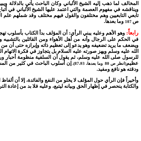
المخالف لما ذهب إليه الشيخ الألباني وكان الباحث يأتي بالدلالة وي
ويناقشه في مفهوم العصمة والتي اعتمد عليها الشيخ الألباني في أتب
تابعي التابعيين وهم مختلفون والقول فيهم مختلف وقد شملهم علم ال
ص
وما بعدها.
107
رابعاً:
وهو الأهم وعليه يبني الرأي: أن المؤلف بدأ الكتاب بأسلوب تهجمي
في الحكم على الرجال وأنه من أهل الأهواء ومن القائلين بالتشبيه وه
ويضعف ما يريد تضعيفه وهو يدعو إلى تعظيم ذاته وإبرازه حتى أن من ح
الله عليه وسلم ويهز صورته عليه السلام بل يتجاوز في فكرة الاتهام ا
للرسول صلى الله عليه وسلم، ثم يقول أن السلفية منظومة أحبار ورهب
عظيم
إن أسلوب الباحث في كثير من المسا
(انظر ص 80 وما بعدها، 87،93).
ودقته هو نافع ومفيد.
وأخيراً فإن الرأي حول المؤلف لا يخلو من النفع والفائدة، إلا أن أ
والكتابة ينحصر في إظهار الحق وبيانه ليتبع، وعليه فلا بد من إعادة التر