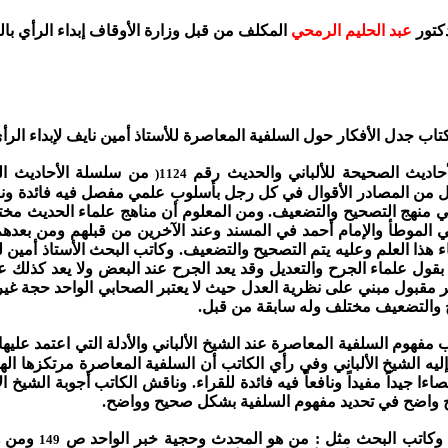
دكتور
عبد الحليم الرمحي
المكلف من قبل وزارة الأوقاف إبداء الرأي بال
تاب جدل الأفكار حول السلفية المعاصرة للأستاذ أمين نايف لإبداء الر
اديث الصحيحة للألباني والحديث رقم
من سلسلة الأحاديث ال
(
1124
ل من المصادر الأقوال في كل رجل بأسلوب علمي مفصل فيه فائدة ونفع 
هج التصحيح والتضعيف. ومن المعلوم أن مناهج علماء الحديث مختلفة 
ي الموطأ والإمام أحمد في المسند وعند الآخرين من قبلهم ومن بعده
ء هذا العلم وعليه يتم التصحيح والتضعيف.
وكاتب البحث الأستاذ أمين ل
ول علماء الجرح والتعديل وقد يعد الجرح عند البعض ولا يعد كذلك عن
نظر مقبول مبني على نظرية العدل حيث لا يعتبر الصحابي الواحد حجة غ
حيح والتضعيف مختلف وله سابقة من قبل.
 مفهوم السلفية المعاصرة عند الشيخ الألباني والأدلة التي اعتمد عليها 
ليه الشيخ الألباني وفي رأي الكاتب أن السلفية المعاصرة مرتكزها اله
يداً مفيداً ونافعاً فيه فائدة للقراء.
وناقش الكاتب أجوبة الشيخ ال
منهاج واضح في تحديد مفهوم السلفية بشكل صحيح وواضح.
ني وكاتب البحث مثل : من هو المحدث وحجية خبر الواحد ص
ومن ه
149