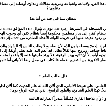
في هذا الفن، ولاتباعه واشياعه ومريديه مقالاتٌ ومدائح، أوصلته إلى مصاف 
دعاوى!؟
نمطان مما قيل فيه من أتباعه!
اني المسجلة في الشريط،
، يوم
شوال
الموافق
رقم730/1
29
1413
22/4/1993
بنظام كفر، إلى ديار مسلمين محكومة أيضاً بنظام كفر، أي وجوب الهج
ى ردود عديدة عليها في جريدة اللواء، الأعداد الصادرة من
7/7/93-إلى 11/8/93
لجلد، إحمرّ وسطه بلون الدّم لأن صاحبه لا يطلب للناس إلا السَّواد وال
اً خماصا، وتروح عنها ثقالاً بطانا، قد أنعم الله عليه بعلم، أوثقهُ إلى 
طر الأخيرة من التقديم بخطه فالكتاب في محل رضا الألباني.
أما تلم
قال طالب العلم !!
 العلمي، على شيخنا الألباني، الذي ألان الله له علم الحديث كما ألان ل
ً، كهذا العلم الشامخ، والطود الراسخ، الذي لم تثنه الرياح يوما!
ق!
وأن يلاحظ القارئ مُتَمعِّناً متدبراً العبارات التالية:-