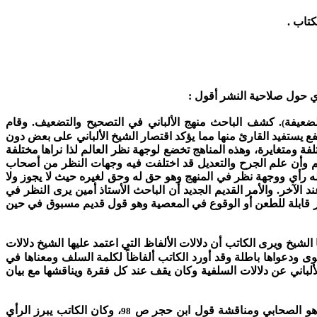
كتاب .
أي حول صلاحية النشر أقول :
ضعيفة
.
كشف الباحث منهج الألباني في التصحيح والتضعيف. وقام
)
يستفيد القارئ منها مما يؤكد اقتصار الشيخ الألباني على بعض دون
ومتغايرة، وهذه المناهج تخضع لوجهة نظر العالم لذا نراها مختلفة
م وأن علم الجرح والتعديل قد اختلفت فيه وجهات النظر من أصحاب
ه رأي ووجهة نظر في المنهج وهو حق له وحق لغيره حيث لا يجوز ولا
د الآخر.
والأمر القديم الجديد أن الباحث الأستاذ أمين يرى النظر في
ير قابلة للطعن أو الوقوع في المعصية وهو قول قديم مسبوق في حين
الشيخ ويرى الكاتب أن دلالات الألفاظ التي اعتمد عليها الشيخ دلالات
وى ودعواها باطلة وقد أورد الكاتب ألفاظاً لكلمة السلف ومعناها في
ألباني عن دلالات السلفية وكان يقف عند كل فقرة ويناقشها مع بيان
و الصحابي ومناقشة قول ابن حجر ص
، وكان الكاتب يبرز الرأي
98