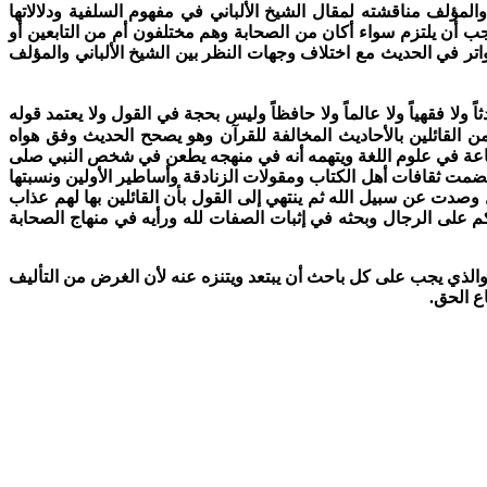
والمؤلف مناقشته لمقال الشيخ الألباني في مفهوم السلفية ودلالاتها
جب أن يلتزم سواء أكان من الصحابة وهم مختلفون أم من التابعين أو
اتر في الحديث مع اختلاف وجهات النظر بين الشيخ الألباني والمؤلف
ولا فقهياً ولا عالماً ولا حافظاً وليس بحجة في القول ولا يعتمد قوله
ومن القائلين بالأحاديث المخالفة للقرآن وهو يصحح الحديث وفق هواه
البضاعة في علوم اللغة ويتهمه أنه في منهجه يطعن في شخص النبي صلى
 هضمت ثقافات أهل الكتاب ومقولات الزنادقة وأساطير الأولين ونسبتها
وصدت عن سبيل الله ثم ينتهي إلى القول بأن القائلين بها لهم عذاب
 على الرجال وبحثه في إثبات الصفات لله ورأيه في منهاج الصحابة
 والذي يجب على كل باحث أن يبتعد ويتنزه عنه لأن الغرض من التأليف
اع الحق.