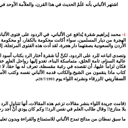
اشتهر الألباني بأنه عَلَمُ الحديث في هذا القرن، والعلاّمة الأوحد 
-
محمد إبراهيم شقرة يُدافع عن الألباني
، في الردود على فتوى الألب
1
الهجرة من ديار المسلمين، سواء أكانت محكومة بالكفار، أو محكومة 
الأردن والسعودية بصفتهما دار هجرة، لقد أدت هذه الفتوى المرتجلة، إل
وتصدى اتباعه للرد على الردود، لكنَّ أبا شقرة أختار الرد بكتاب أسود ا
عالية السنام، تامة الخلق، متماسكة البناء، تغدو إليها رواحل العلم خفاف
كتاب ماذا ينقمون من الشيخ.
والكاتب قدمه الألباني نفسه وكتب الأس
السفاريني
/الزرقاء ونشرته اللواء يوم
28/7/1993م.
(قامت جريدة اللواء بنشر مقالات تزعم هذه المقالات، أنها تتناول الرد
بلا منازع!! وقال طالب العلم في نفس الرد!!
وكم كان يودي أنْ أجد رجلا
ما سبق نمطان من مدائح تمدح الألباني للاستمتاع والقراءة وبدون تعلي