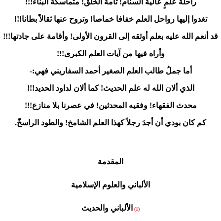
راحلةُ علمٍ عاليةُ السنام! تامةُ الخَلْق! متماسكةُ البناء!!!
تغدوا إليها رواحل العلم خفافا خماصا! وتروح عنها ثقالاً بطانا!!!
قد أنعم الله عليه بعلم أوثقه إلى القرون الأولى! وأقامة على جادتها!!!
وأراه فيها من آيات العلم الكبرى!!!
أما جملُ طالب العلم الصغير أحمد السفاريني فهي:-
الذي ألان الله له علم الحديث! كما ألان لداود الحديد!!!
محدث الفقهاء! وفقيه المحدثين! في عصرنا بلا منازع!!!
كم كان بودي أن أجدَ رجلاً كهذا العلم الشامخ! والطود الراسخّ.
المقدمة
الألباني والعلوم الإسلامية
الألباني والحديث
(1)