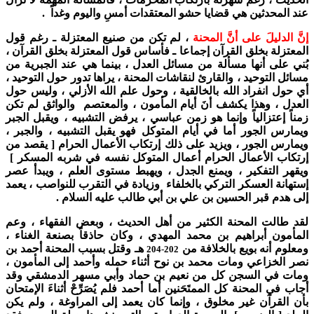
عند المحدثين هي قضايا حشو المعتقدات أمسِ واليوم وغداً .
إنَّ الدليلَ على أنَّ المحنة
، لم تكن من صنيع المعتزلة ـ رغم قول
المعتزلة بخلق القرآن إجماعا ـ فأساس قول المعتزلة بخلق القرآن ،
بُني على أنها مسألة من مسائل العدل ، بينما هي عند الجبرية من
مسائل التوحيد ، والقارئ لنقاشات المحنة ، يراها تدور حول التوحيد ،
أي حول انفراد الله بالخالقية ، وحول علم الله الأزلي ، وليس حول
العدل ، وهذا يكشف أنَ أيام المأمون ، والمعتصم والواثق لم تكن
زمناً إعتزالياً وإنما هو زمن عباسي ، يرفض التشبيه ، ويقبل الجبر
ويمارس الجور أما في أيام المتوكل فهو يقبل التشبيه ، والجبر ،
ويمارس الجور ، ويزيد على ذلك إرتكاب الأعمال الحرام [ يقصد من
إرتكاب الأعمال الحرام أعمال المتوكل نفسه في شربه المسكر ]
ويقهر التفكير ، ويمنع الجدل ، ويهبط مستوى العلم ، ويبدأ عصر
إستهانة العسكر التركي بالخلفاء وزيادة في التقرب للنواصب ، يعمد
إلى هدم قبر الحسين بن علي بن أبي طالب عليه السلام .
لقد طالت المحنة الكثير من أهل الحديث ، وبعض الفقهاء ، وعم
المأمون أبراهيم بن محمد المهدي ، وكان حاذقاً بصنعة الغناء ،
ومعلوم أنه بويع بالخلافة من
هـ وقتل بسبب المحنة أحمد بن
204
202-
نصر الخزاعي ومات محمد بن نوح أثناء حمله وأحمد إلى المأمون ،
ومات في السجن كل من نعيم بن حماد وأبي مسهر الدمشقي وقد
أجاب في المحنة كل الممتَحَنين أما أحمد فلم يُصَرِّحْ أثناءَ الإمتحان
بأن القرآن غير مخلوق ، وإنما كان يعمد إلى المراوغة ، ولم يكن