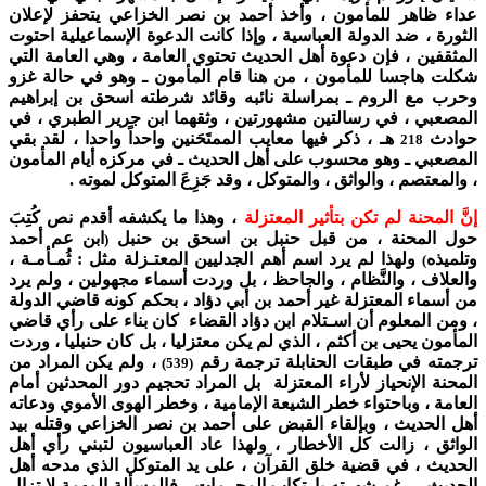
عداء ظاهر للمأمون ، وأخذ أحمد بن نصر الخزاعي يتحفز لإعلان
الثورة ، ضد الدولة العباسية ، وإذا كانت الدعوة الإسماعيلية احتوت
المثقفين ، فإن دعوة أهل الحديث تحتوي العامة ، وهي العامة التي
شكلت هاجسا للمأمون ، من هنا قام المأمون ـ وهو في حالة غزو
وحرب مع الروم ـ بمراسلة نائبه وقائد شرطته اسحق بن إبراهيم
المصعبي ، في رسالتين مشهورتين ، وثقهما ابن جرير الطبري ، في
حوادث
هـ ، ذكر فيها معايب الممتَحَنين واحداً واحدا ، لقد بقي
218
المصعبي ـ وهو محسوب على أهل الحديث ـ في مركزه أيام المأمون
، والمعتصم ، والواثق ، والمتوكل ، وقد جَزِعَ المتوكل لموته .
إنَّ المحنة لم تكن بتأثير المعتزلة
، وهذا ما يكشفه أقدم نص كُتِبَ
حول المحنة ، من قبل حنبل بن اسحق بن حنبل
ابن عم أحمد
(
وتلميذه
ولهذا لم يرد اسم أهم الجدليين المعتـزلة مثل : ثُمـأمـة ،
)
والعلاف ، والنَّظام ، والجاحظ ، بل وردت أسماء مجهولين ، ولم يرد
من أسماء المعتزلة غير أحمد بن أبي دؤاد ، بحكم كونه قاضي الدولة
، ومن المعلوم أن اسـتلام ابن دؤاد القضاء كان بناء على رأي قاضي
المأمون يحيى بن أكثم ، الذي لم يكن معتزليا ، بل كان حنبليا ، وردت
ترجمته في طبقات الحنابلة ترجمة رقم
، ولم يكن المراد من
(539)
المحنة الإنحياز لأراء المعتزلة بل المراد تحجيم دور المحدثين أمام
العامة ، وباحتواء خطر الشيعة الإمامية ، وخطر الهوى الأموي ودعاته
أهل الحديث ، وبإلقاء القبض على أحمد بن نصر الخزاعي وقتله بيد
الواثق ، زالت كل الأخطار ، ولهذا عاد العباسيون لتبني رأي أهل
الحديث ، في قضية خلق القرآن ، على يد المتوكل الذي مدحه أهل
الحديث ، رغم شهرته بارتكاب المحرمات ، فالمسألة المهمة لا تزال