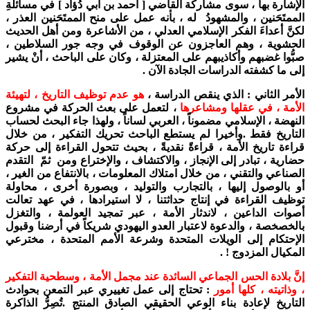
الإشارة بها ، سوى مشاركة القاضي [ أحمد بن أبي دُؤاد ] في مسائلةِ
الممتَحَنين ، والمشهودُ له ، بأنه عمل على منح الممتَحَنين العذر ،
لكنَّ أعداءَ الفكر الإسلامي العدلي ، من الأشاعرة ومن أهل الحديث
الحشوية ، وهم العاجزون عن الوقوف في وجه جور السلاطين ،
صبُّوا غضبهم وأكاذيبهم على المعتزلة ، وكان على الباحث ، أنْ يشير
إلى ما كشفته الدراسات الجادة الآن .
الأمر الثاني : الذي ينقص الدراسة ،
هو عدم توظيف التاريخ ، لتهيئة
الأمة ، في عقلها ومشاعرها
، لتعمل على بعث الحركة في مشروع
النهضة ، الإسلامي مضموناً ، العربي لساناً ، ولهذا جاء البحث لحساب
التاريخ فقط .وأخيرا لم يستطع الباحث تحريك التفكير ، من خلال
قراءة تاريخ الأمة ، قراءةً نقديةً ، بحيث تتحول القراءة إلى حركة
حضارية ، تبادر إلى الإنجاز ، والاكتشاف ، والإختراع ومن ثمّ التقدم
الصناعي والتقني ، من خلال امتلاك المعلومات ، بالانتفاع من الغير ،
أو بالوصول إليها ، بالتجارب والتوليد ، وبصورة أخرى ، محاولة
توظيف القراءة في إنتاج حداثتنا ، لا استيرادها ، في عهد تعالت
أصوات الداعين ، لاندثار الأمة ، عبر تمجيد العولمة ، والتغزل
بالخصخصة ، والدعوة لاعتبار العدو اليهودي شريكاً في أرضنا وقبول
الإحتكام إلى الويلات المتحدة وشرعة الأمم المتحدة ، مخترعي
المكيال المزدوج ! .
إنَّ بلادة الحس الجماعي السائدة عند مجمل الأمة ، وسطحية التفكير
، وذاتيته ، كلها أمور
: تحتاج إلى عمل تغييري عبر التمعن بحوادث
التاريخ لإعادة بناء الوعي الحقيقي الصادق المنتج .تُصِرُّ الذاكرة