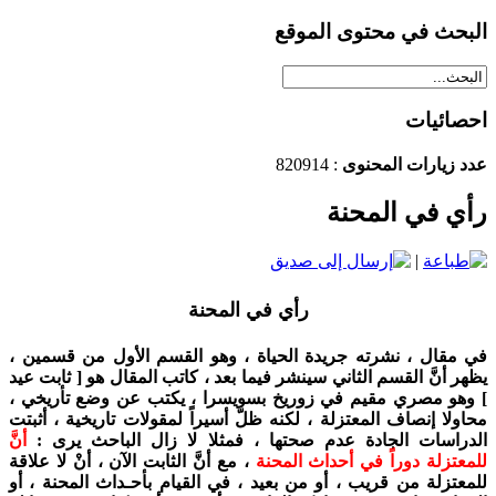
البحث في محتوى الموقع
احصائيات
عدد زيارات المحنوى
: 820914
رأي في المحنة
|
رأي في المحنة
في مقال ، نشرته جريدة الحياة ، وهو القسم الأول من قسمين ،
يظهر أنَّ القسم الثاني سينشر فيما بعد ، كاتب المقال هو [ ثابت عيد
] وهو مصري مقيم في زوريخ بسويسرا ، يكتب عن وضع تأريخي ،
محاولا إنصاف المعتزلة ، لكنه ظلّ أسيراً لمقولات تاريخية ، أثبتت
الدراسات الجادة عدم صحتها ، فمثلا لا زال الباحث يرى :
أنَّ
للمعتزلة دوراً في أحداث المحنة
، مع أنَّ الثابت الآن ، أنْ لا علاقة
للمعتزلة من قريب ، أو من بعيد ، في القيام بأحـداث المحنة ، أو