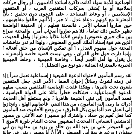
الجماعية للأمة سواء أكانت ذاكرة أساتذة أكادميين ، أو رجال حركات
إسلامية أو ما يُسَمَّى بحركات المثقفين العرب ، أو المثقفين
الإسلاميين ، أو وعاظ المساجد ، على الدعوى دون تحقيق : بأنَّ
المعتزلة مع كونهم ، دعاة عدل ، لا جبر ، إلاَّ أنهم خالفوا مفاهيمهم ،
حين صاروا أصحاب الأمر ، فالمحنة فعلهم ، إن الحقيقة الواضحة
تظهر عكس ذلك تماماً ، فلا هم صاروا أصحاب أمر ، والمحنة صراع
بين ملك جبري عضوض [ وليس حُكْماً عَدْلياً معتزلياً ] وأهل الحديث ،
الذين هم قوة إسناد الملك الجبري العضوض ، ولهذا لم تدر مناقشات
المحنة حول مفهوم العدل ، [ أي تمكين الإنسان من خلق أفعاله ]
وإنما دارت حول خلق القرآن ، وهي ليست قضية خاصة بالمعتزلة ،
بل يقول بها أهل الجبر أيضاً ، وخاصة الجهمية ، وخلطُ الجهميةِ
الجبرية بالمعتزلة العدلية ، هو نوع من التضليل ! .
لقد رسم المأمون لاحتواء الدعوة الشيعية [ إسماعلية تعمل سراً ] إذ
في زمنه نُشرتْ رسائلُ إخوان الصفا ، الأمر الذي جعل المثقفين
يقعون تحت تأثيرها ، وهكذا فقدت العباسية المثقفين بسبب ميلهم
للدعوة الإسماعيلية ، فشكلت خطراً ماثلا على الدولة العباسية ،
فعمد المأمون إلى تبني الشيعة ظاهريا ،ً ولم يستطع أهل الحديث
أدراك ما رمى إليه المأمون ، من هذا التبني فأصابهم الهلع ، وانحازوا
إلى العمل ضد المأمون بكل الطرق : من وضع الأحاديث ضد المأمون
كما فعل نُعيم بن حماد ، واشترك أبو مسهر [ عبد الأعلى بن مسهر
الدمشقي الغساني ] المحدث المشهور محدث الشام بثورة الأموي [
أبي العميطر علي بن عبد الله بن خالد بن يزيد بن معاوية بن أبي
سفيان ] ورغم هزيمة أبي العميطر ، إلاّ أنَّ أبا مسهر ، بقي في حالة