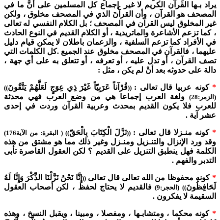
يراد بـها القرآن الكريم لا غير .إجماع كل المسلمين على أنَّ ما في
المصحف هو القرآن ، وأن القرآنَ الذي في المصحف مخلوق ، ولكن
غير المخلوق ليس القرآن في المصحف ؛ بل الكلام النفسي له تعالى
، كما تزعم الأشاعرة والماتريدية ، أو الكلام القديم في النوع الحادث
في الأفراد كما تزعم السلفية ، والزعمان باطلان لا يمكن قيام دليل
عليهما ، فالقرآن في المصحف مخلوق عند الجميع .كل الكلمات التي
تصف القرآن ، أو تدل عليه ، أو تعرفه ، أو تتعلق به على أي جهة ،
دالة على حدوثه بعد أنْ لم يكن ، مثل :
*
كونه عربيا قال تعالى :
قُرْآناً عَرَبِيّاً غَيْرَ ذِي عِوَجٍ لَعَلَّهُمْ يَتَّقُونَ
))
((
ولغة العرب إجماعا هي من وضع العرب فهي محدثة
(الزمر:28)
للعرب فلا يكون القديم بمحدث وعربية القرآن وردت في إحدى
عشر آية .
*
كونه منـزلا قال تعالى :
نَزَّلَ الْكِتَابَ بِالْحَقّ
((
)) ( البقرة: من الآية176)
وقد ورد الإنزال والتنـزيل ومنـزل وغير ذلك مما هو مشتق من هذه
الكلمة فهل ينطبق التنزيل على القديم ؟ لكن العقول القاصرة تأبى
التدبر والفهم .
*
كونه محفوظا من الله تعالى قال تعالى
إِنَّا نَحْنُ نَزَّلْنَا الذِّكْرَ وَإِنَّا لَهُ
((
لَحَافِظُونَ
فالقديم لا يحتاج لحفظ ، لكن أصحاب العقول
)) (الحجر:9)
السقيمة لا يفكرون .
*
كونه محكما ، ومتشابـها ، ومفصلا ، ومبينا ، ويقبل النسخ ، وهذه