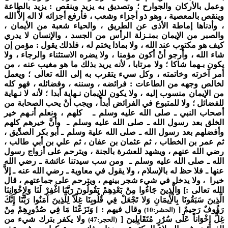
وعمل بالأركان والجوارح ؛ وتصديق به يزيد وينقص : يزيد بالطاعة
وينقص بالمعصية ، وهو ذو أجزاء وشعب ، فأرفع أجزائه لا اله إلاَّ الله
، وأدناها إماطة الأذى عن الطريق ، والحياء شعبة من الأيمان ،
والصبر من الإيمان بمنـزلة الرأس من الجسد ، والإنسان لا يدري
كيف هو مكتوب عند الله ، ولا بماذا يختم له ، فلذلك يقول : مؤمن إن
شاء الله ، وأرجو أنْ أكون مؤمنا ، ولا يضره الاستثناء والرجاء ، ولا
يكون بـهما شاكا ؛ ولا مرتابا ، لأنه يريد بذلك ما هو مغيب عنه ، من
أمر آخرته وخاتمته ، وكل سيء يتقرب به إلى الله تعالى ؛ ويعمل
لخالص وجهه من الطاعات : فرائضه ، وسننه ، وفضائله ، فهو كله
من الإيمان منسوب إليه ، ولا يكون للإيمان نـهاية أبدا ؛ لأنه لا نـهاية
للفضائل ؛ ولا للمتبوع في الفرائض أبداً ، ويجب أنْ يحب الصحابة من
أصحاب النبي ـ صلى الله عليه وسلم ـ كلهم ، ونعلم أنـهم خير
الخلق بعد رسول الله ـ صلى الله عليه وسلم ـ وأنَّ خيرهم كلهم
وأفضلهم بعد رسول الله ـ صلى الله علية وسلم ـ أبو بكر الصدِّيق ،
ثم عمر بن الخطاب ، ثم عثمان بن عفان ، ثم علي بن أبي طالب ،
رضي الله عنهم ، ويشهد للعشرة بالجنة ، ويترحم على أزواج رسول
الله ـ صلى الله عليه وسلم ـ ومن سب سيدتنا عائشة ـ رضي الله
عنها ـ فلا حظ له بالإسلام ، ولا يقول في معاوية ـ رضي الله عنه ـ إلاَّ
خيرا ، ولا يدخل في شيء شجر بينهم ، ويترحم على جماعتهم ، قال
الله تعالى :] وَالَّذِينَ جَاءُوا مِنْ بَعْدِهِمْ يَقُولُونَ رَبَّنَا اغْفِرْ لَنَا وَلِإِخْوَانِنَا
الَّذِينَ سَبَقُونَا بِالْأِيمَانِ وَلا تَجْعَلْ فِي قُلُوبِنَا غِلّاً لِلَّذِينَ آمَنُوا رَبَّنَا إِنَّكَ
رَؤُوفٌ رَحِيمٌ [
وقال فيهم : ] وَنَزَعْنَا مَا فِي صُدُورِهِمْ مِنْ
(الحشر:10)
غِلٍّ إِخْوَاناً عَلَى سُرُرٍ مُتَقَابِلِينَ [
ولا يكفر بترك شيء من
(الحجر:47)