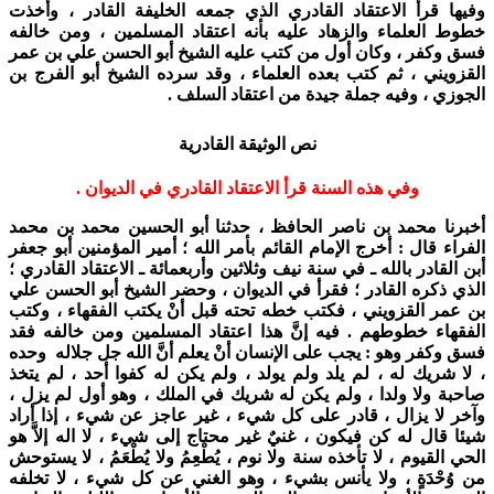
وفيها قرأ الاعتقاد القادري الذي جمعه الخليفة القادر ، وأخذت
خطوط العلماء والزهاد عليه بأنه اعتقاد المسلمين ، ومن خالفه
فسق وكفر ، وكان أول من كتب عليه الشيخ أبو الحسن علي بن عمر
القزويني ، ثم كتب بعده العلماء ، وقد سرده الشيخ أبو الفرج بن
الجوزي ، وفيه جملة جيدة من اعتقاد السلف .
نص الوثيقة القادرية
وفي هذه السنة قرأ الاعتقاد القادري في الديوان .
أخبرنا محمد بن ناصر الحافظ ، حدثنا أبو الحسين محمد بن محمد
الفراء قال : أخرج الإمام القائم بأمر الله ؛ أمير المؤمنين أبو جعفر
أبن القادر بالله ـ في سنة نيف وثلاثين وأربعمائة ـ الاعتقاد القادري ؛
الذي ذكره القادر ؛ فقرأ في الديوان ، وحضر الشيخ أبو الحسن علي
بن عمر القزويني ، فكتب خطه تحته قبل أنْ يكتب الفقهاء ، وكتب
الفقهاء خطوطهم . فيه إنَّ هذا اعتقاد المسلمين ومن خالفه فقد
فسق وكفر وهو : يجب على الإنسان أنْ يعلم أنَّ الله جل جلاله وحده
، لا شريك له ، لم يلد ولم يولد ، ولم يكن له كفوا أحد ، لم يتخذ
صاحبة ولا ولدا ، ولم يكن له شريك في الملك ، وهو أول لم يزل ،
وآخر لا يزال ، قادر على كل شيء ، غير عاجز عن شيء ، إذا أراد
شيئا قال له كن فيكون ، غنيٌ غير محتاج إلى شيء ، لا اله إلاَّ هو
الحي القيوم ، لا تأخذه سنة ولا نوم ، يُطْعِمُ ولا يُطْعَمُ ، لا يستوحش
من وُحْدَةٍ ، ولا يأنس بشيء ، وهو الغني عن كل شيء ، لا تخلفه