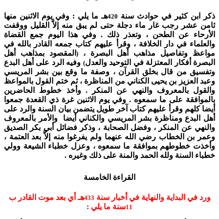
ذكر ابن كثير في حوادث سنة
هـ ما يلي : وفي يوم الاثنين منها
420
ثامن عشر رجب غار ماء دجلة حتى لم يبق منه إلاَّ القليل ووقفت
الأرحاء عن الطحن ، وتعذر ذلك . وفي هذا اليوم جمع القضاة
والعلماء في دار الخلافة ، وقرأ عليهم كتاب جمعه القادر بالله في
مواعظ وتفاصيل مذاهب أهل البصرة ،
المقصود بمذاهب أهل
(
البصرة أفكار المعتزلة في التوحيد والعدل
وفيه الرد على أهل البدع
)
وتفسيق من قال بخلق القرآن ، وصفة ما وقع بين بشر المريسي
وعبد العزيز بن يحيى الكناني من المناظرة ، ثم ختم القول بالمواعظ
والقول بالمعروف والنهي عن المنكر . وأخذ خطوط الحاضرين
بالموافقة على ما سمعوه . وفي يوم الاثنين غرة ذي القعدة جمعوا
أيضا كلهم وقرأ عليهم كتاب آخر طويل يتضمن بيان السنة والرد على
أهل البدع ومناظرة بشر المريسي والكناني أيضا والأمر بالمعروف
والنهي عن المنكر ، وفضل الصحابة ، وذكر فضائل أبي بكر الصديق
وعمر بن الخطاب رضي الله عنهما ولم يفرغوا منه إلاَّ بعد العتمة ،
وأخذت خطوطهم بموافقة ما سمعوه ، وعزل خطباء الشيعة وولي
خطباء السنة ولله الحمد والمنة على ذلك وغيره .
القراءة الخامسة
ورد في البداية والنهاية في أخبار سنة
هـ أي بعد موت القادر ب
433
سنة ما يلي :
11