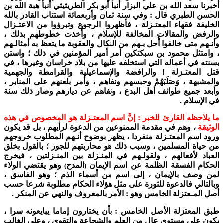
أخبرنا سعد الله بن علي البزار أنبأ أبو بكر الطريثيثي أنبأ هبة الله بن
الحسن الطبري قال : وفي سنة ثمان وأربعمائة استتاب القادر بالله
الخليفة فقهاء المعتـزلة ، فأظهروا الرجوع وتبرؤوا من الاعتـزال
والرفض والمقالات المخالفة للإسلام ، وأُخذت خطوطهم بذلك ،
وأنـهم متى خالفوا أُحل بـهم من النكال والعقوبة ما يتعظ به أمثالـهم
، وامتثل محمود بن سبكتكين أمر أمير المؤمنين في ذلك ؛ واستن
بسنته في أعماله التي استخلفه عليها من بلاد خراسان وغيرها ، في
قتل المعتـزلة ! والرافضة والإسماعيلية والقرامطة والجهمية
والمشبهة ، وَصَلَبَهُمْ وحبسهم ونفاهم ، وأمر بلعنهم على المنابر ،
وأبعد جميع طوائف أهل البدع ، ونفاهم عن ديارهم وصار ذلك سنة
في الإسلام .
ما يلاحظه القارئ للخبر : إنَّ اسم المعتـزلة هو المخصوص في هذه
الوثيقة
، وهم في مقدمة الممنوعين من الدعوة لرأيهم ، بل قد يكون
ورود اسم المعتـزلة منفردا ، يظهر بوضوح أنـهم المطلوب خروجهم
من حياة المسلمين ، وسبب ذلك هو محاربتهم للجور ؛ بالقول بخلق
العباد لأفعالهم ، ولقولـهم في المنـزلة بين المنـزلتين ، فيخرج
الحكام الفسقة الظلمة عن اسم الإيمان
المدح
وهو يقتضي الولاء
)
(
لمن وصف بالإيمان ، إلى اسم من أسماء الذم ؛ وهو الفاسق ،
وبالتالي فالدعوة للثورة على مثل هؤلاء الحكام مطلوبة شرعا حسب
أصل المـعتزلة الخامس وهو : الأمر بالمعروف والنهي عن المنكر .
طبق المعتزلة الأصل الخامس : بأن يختارون إماما يبايعونه سرا ،
يكون على مستوى عال من العلم والشجاعة والتقوى ، وعلى الغالب