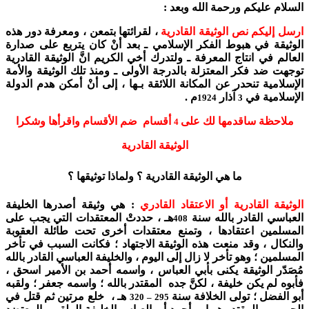
السلام عليكم ورحمة الله وبعد :
ارسل إليكم نص الوثيقة القادرية
، لقرائتها بتمعن ، ومعرفة دور هذه
الوثيقة في هبوط الفكر الإسلامي ـ بعد أنْ كان يتربع على صدارة
العالم في انتاج المعرفة ـ ولتدرك أخي الكريم انَّ الوثيقة القادرية
توجهت ضد فكر المعتزلة بالدرجة الأولى ـ ومنذ تلك الوثيقة والأمة
الإسلامية تنحدر عن المكانة اللائقة بـها ، إلى أنْ أمكن هدم الدولة
الإسلامية في
آذار
م .
1924
3
ملاحظة ساقدمها لك على
أقسام ضم الأقسام واقرأها وشكرا
4
الوثيقة القادرية
ما هي الوثيقة القادرية ؟ ولماذا توثيقها ؟
الوثيقة القادرية أو الاعتقاد القادري
: هي وثيقة أصدرها الخليفة
العباسي القادر بالله سنة
هـ ، حددتْ المعتقدات التي يجب على
408
المسلمين اعتقادها ، وتمنع معتقدات أخرى تحت طائلة العقوبة
والنكال ، وقد منعت هذه الوثيقة الاجتهاد ؛ فكانت السبب في تأخر
المسلمين ؛ وهو تأخر لا زال إلى اليوم ، والخليفة العباسي القادر بالله
مُصَدّر الوثيقة يكنى بأبي العباس ، واسمه أحمد بن الأمير اسحق ،
فأبوه لم يكن خليفة ، لكنَّ جده المقتدر بالله ؛ واسمه جعفر ؛ ولقبه
أبو الفضل ؛ تولى الخلافة سنة
هـ ، خلع مرتين ثم قتل في
320
295 –