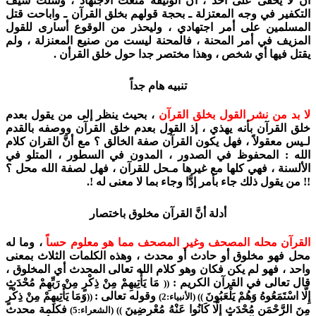
أن لا يخفى على أحد ، أنَّ الوثيقة منعت الاجتهاد ، وسلت سيف
التكفير في وجه المعتزلة ـ بحجة قولهم بخلق القرآن ـ واباحت قتل
المسلمين على أمر اجتهادي ، وليحذر من الوقوع أسارى للقول
المزيف في أمر المحنة ، فالمحنة ليست من صنيع المعنزلة ، ولم
يقتل فيها أي شخص ، وهذا مختصر جدا حول خلق القرأن .
تنبيه هام جداً
لا بد من نشر القول بخلق القرآن
، بحيث ينظر إلى من يقول بعدم
خلق القرآن بأنه يهذي ، إذ القول بعدم خلق القرآن ووصفه بالقدم
لـيس معقولاً ، فهل يكون القرآن صفة الخالق ؟ مع أنَّ القران كلام
الله : المحفوظ في الصدور ، المدون في السطور ، المتلو في
الألسنة ، فهي كلها مع غيرها مـحل للقرآن ، فهل لصفة الله محل ؟
!! من يقول ذلك جاء بأمر إدَّا وجاء بما لا معنى له !.
أدلة أنَّ القرآن مخلوق باختصار
القرآن محله المصحف وغير المصحف مما هو معلوم حساً
، وما له
محل فهو مخلوق أو حادث أو محدث ، وهذه الكلمات الثلاث بمعنى
واحد ، فهو لم يكن فكان وهو كلام الله تعالى المحدث أي المخلوق ،
قال تعالى في القرآن الكريم :
مَا يَأْتِيهِمْ مِنْ ذِكْرٍ مِنْ رَبِّهِمْ مُحْدَثٍ
((
إِلَّا اسْتَمَعُوهُ وَهُمْ يَلْعَبُونَ
وقوله تعالى :
وَمَا يَأْتِيهِمْ مِنْ ذِكْرٍ
)) (الأنبياء:2)
((
مِنَ الرَّحْمَنِ مُحْدَثٍ إِلَّا كَانُوا عَنْهُ مُعْرِضِينَ
فكلمة محدث
)) (الشعراء:5)