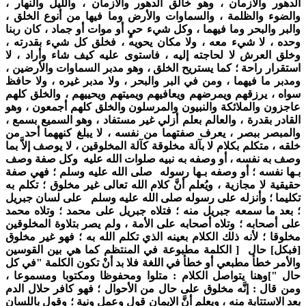
الدهور والأزمان ، وهو خالق الدهور والأزمان ، والليل والنهار ،
والضوء والظلمة ، والسماوات والأرض وما فيها من أنوع الخلق ،
والبر والبحر وما فيهما ، وكل شيء حيٍ أو موات أو جماد ، كان ربنا
وحده ، لا شيء معه ، ولا مكان يحويه ، فخلق كل شيء بقدرته ،
وخلق العرش لا لحاجته إليه ، فاستوى عليه كيف شاء وأراد ، لا
استقرار راحة ؛ كما يستريح الخلق ، وهو مدبر السماوات والأرضين ،
ومدبر ما فيهما ، ومن في البر والبحر ، ولا مدبر غيره ، ولا حافظ
سواه ، يرزقهم ويمرضهم ويعافيهم ويميتهم ويحييهم ، والخلق كلهم
عاجزون والملائكة والنبيون والمرسلون والخلق كلهم أجمعون ، وهو
القادر بقدرة ، والعالم بعلم أزلي غير مستفاد ، وهو السميع بسمع ،
والمبصر ببصر ، يعرف صفتهما من نفسه ، لا يبلغ كنههما أحد من
خلقه ، متكلم بكلام لا بآلة مخلوقة كآلة المخلوقين ، لا يوصف إلاَّ بما
وصف به نفسه ، أو وصفه به نبيه صلوات الله عليه وكل صفة وصف
بـها نفسه ؛ أو وصفه بـها رسوله صلى الله عليه وسلم ؛ فهي صفة
حقيقية لا مجازية ، ويُعلم أنَّ كلام الله تعالى غير مخلوق ؛ تكلم به
تكليما ؛ وأنزله على رسوله صلى الله عليه وسلم على لسان جبريل
؛ بعد ما سمعه جبريل منه ؛ فتلاه جبريل على محمد ؛ وتلاه محمد
على أصحابه ؛ وتلاه أصحابه على الأمة ، ولم يصر بتلاوة المخلوقين
مخلوقا ؛ لأنه ذلك الكلام بعينه الذي تكلم الله به ؛ فهو غير مخلوق
[فبكل] حال [ الكلمة مطبوعة في المنتظم كما هي بين القوسين
والأمر خطأ مطبعي أو خطأ في اللغة فلا بد أنْ تكون الكلمة "في كل
حال "]وهنا يتواصل الكلام : متلوا ومحفوظا ومكتوبا ومسموعا ،
ومن قال : إنَّه مخلوق على حال من الأحوال ؛ فهو كافر حلال الدم
بعد الاستتابة منه ، ويعلم أنَّ الإيمان قول وعمل ونية ؛ وقول باللسان