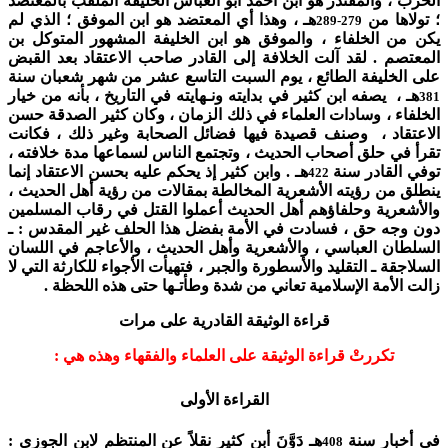
الحرب ، والمقتدر هو ابن أحمد أبو العباس الخليفة الملقب بالمعتضد
؛ تولاها من
هـ ، وهذا أي المعتضد هو ابن الموفق ؛ الذي لم
289
279-
يكن من الخلفاء ، والموفق هو ابن الخليفة المشهور المتوكل بن
المعتصم . لقد آلت الخلافة إلى القادر صاحب الاعتقاد بعد القبض
على الخليفة الطائع ، يوم السبت التاسع عشر من شهر شعبان سنة
هـ ، يصفه ابن كثير في بدايته ونـهايته في التاريخ ، بأنه من خيار
381
الخلفاء ، وسادات العلماء في ذلك الزمان ، وكان كثير الصدقة حسن
الاعتقاد ، وصنف قصيدة فيها فضائل الصحابة وغير ذلك ، فكانت
تقرأ في حلق أصحاب الحديث ، وتجتمع الناس لسماعها مدة خلافته ،
توفي القادر سنة
هـ . وابن كثير إذ يحكم عليه بحسن الاعتقاد إنما
422
ينطلق من رؤيته الأشعرية المخالطة بمقالات من رؤية أهل الحديث ،
والأشعرية وحلفاؤهم أهل الحديث أعملوا القتل في رقاب المسلمين
دون وجه حق ، فسادت في الأمة بفضل هذا الحلف غير المقدس : ـ
السلطان العباسي ، والأشعرية وأهل الحديث ، والأعاجم في اللسان
السلاجقة ـ التقليد والأسطورة والجبر ، فتهيأت الأجواء للكارثة التي لا
زالت الأمة الإسلامية تعاني من شدة وطأتـها حتى هذه اللحظة .
قراءة الوثيقة القادرية على مرات
تكررتْ قراءة الوثيقة على العلماء والفقهاء وهذه هي :
القراءة الأولى
في أخبار سنة
هـ دَوَّنَ أبن كثير نقلاً عن المنتظم لابن الجوزي :
408