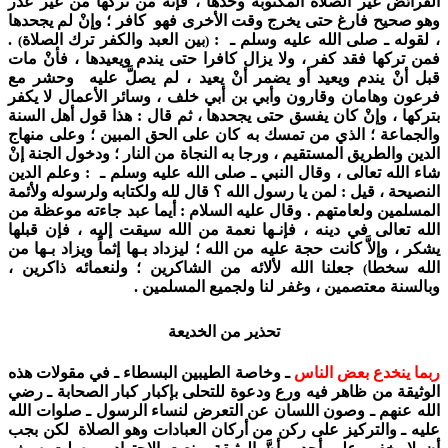
الفرائض غير الصلاة المكتوبة وحدها ، فإنه من تركها من غير عذر
وهو صحيح فارغ حتى يخرج وقت الأخرى فهو كافر ؛ وإنْ لم يجحدها
، لقوله ـ صلى الله عليه وسلم ـ :
بين العبد والكفر ترك الصلاة
.
)
(
فمن تركها فقد كفر ، ولا يزال كافرا حتى يندم ويعيدها ، فأنْ مات
قبل أنْ يندم ويعيد أو يضمر أنْ يعيد ، لم يصلَّ عليه وحشر مع
فرعون وهامان وقارون وأبي بن أبي خلف ، وسائر الأعمال لا يكفر
بتركها ، وإنْ كان يفسق حتى يجحدها ، ثم قال : هذا قول أهل السنة
والجماعة ؛ الذي من تمسك به كان على الحق المبين ؛ وعلى منهاج
الدين والطريق المستقيم ، ورجا به النجاة من النار ؛ ودخول الجنة إنْ
شاء الله تعالى ، وقال النبي ـ صلى الله عليه وسلم ـ : وعلم الدين
النصيحة ، قيل : لمن يا رسول الله ؟ قال لله ولكتابه ولرسوله ولأئمة
المسلمين ولعامتهم . وقال عليه السلام : أيما عبد جاءته موعظة من
الله تعالى في دينه ، فإنـها نعمة من الله سيقت إليه ، فإن قبلها
يشكر ، وإلاَّ كانت حجة عليه من الله ؛ ليزداد بـها إثماً ويزاد بـها من
الله سخطا
جعلنا الله لألائه من الشاكرين ؛ ولنعمائه ذاكرين ،
)
وبالسنة معتصمين ، وغفر لنا ولجميع المسلمين .
تحذير من الخديعة
ربما ينخدع بعض الناس
ـ وخاصة الطيبين البسطاء ـ في مقولات هذه
الوثيقة من ظاهر فيه ورع ودعوة للتحلى بإكبار كبار الصحابة ـ رضي
الله عنهم ـ وصون اللسان عن التعرض لنساء الرسول ـ صلوات الله
عليه ـ والتركيز على ركن من أركان العبادات وهو الصلاة لكن بجب