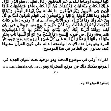
كلها ليست أوصافا للقديم غير المخلوق ، قال تعالى :
هُوَ الَّذِي أَنْزَلَ
((
عَلَيْكَ الْكِتَابَ مِنْهُ آيَاتٌ مُحْكَمَاتٌ هُنَّ أُمُّ الْكِتَابِ وَأُخَرُ مُتَشَابِهَاتٌ فَأَمَّا
الَّذِينَ فِي قُلُوبِهِمْ زَيْغٌ فَيَتَّبِعُونَ مَا تَشَابَهَ مِنْهُ ابْتِغَاءَ الْفِتْنَةِ وَابْتِغَاءَ
تَأْوِيلِهِ وَمَا يَعْلَمُ تَأْوِيلَهُ إِلَّا اللَّهُ وَالرَّاسِخُونَ فِي الْعِلْمِ يَقُولُونَ آمَنَّا بِهِ كُلٌّ
مِنْ عِنْدِ رَبِّنَا وَمَا يَذَّكَّرُ إِلَّا أُولُو الْأَلْبَابِ
وقوله :
الر كِتَابٌ
)) (آل عمران:7)
((
أُحْكِمَتْ آيَاتُهُ ثُمَّ فُصِّلَتْ مِنْ لَدُنْ حَكِيمٍ خَبِيرٍ
وقال في بيان
)) (هود:1)
آياته
وَلَقَدْ أَنْزَلْنَا إِلَيْكَ آيَاتٍ بَيِّنَاتٍ وَمَا يَكْفُرُ بِهَا إِلَّا الْفَاسِقُونَ
))
((
وقال في قبوله النسخ
مَا نَنْسَخْ مِنْ آيَةٍ أَوْ نُنْسِهَا نَأْتِ بِخَيْرٍ
(البقرة:99)
((
مِنْهَا أَوْ مِثْلِهَا أَلَمْ تَعْلَمْ أَنَّ اللَّهَ عَلَى كُلِّ شَيْءٍ قَدِيرٌ
ويحتار
)) (البقرة:106)
المرء وهو يقرأ هذه الآيات الواضحة الدالة على كون القرآن مخلوقا
كيف يعدلون عن الظاهر في هذا الموضوع !
لقراءة أوفي في موضوع المحنة وهو موجود تحت عنوان الجديد في
الموقع يمكنك ذلك في موقع المعتزلة وهو : www.mutazela.cjb.net
(1)
.
فترة الموقع القديم
(1)