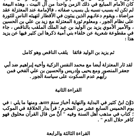
كان الأمام المبايع في ذلك الزمن واحدا من آل البيت ، وهذه البيعة
لم تكن له بسبب نسبه بل بسبب صفاته ، فالإمامة عند المعتزلة عقد
مراضاة ، ويقوم دعاتـهم الذين يبثون في الأقطار لتهيئه الناس للثورة
على نظام الجور ، ومعلوم ثورة المعتزلة مع زيد بن علي بن الحسين
، والأمير الأموي يزيد بن الوليد بن عبد الملك الملقب بالناقص ، جاء
في مقطوعة شعرية عن خلفاء بني أمية ذكرها ابن كثير فيها عن يزيد
هذا :
ثم يزيد بن الوليد فائقا يلقب الناقص وهو كامل
لقد ثار المعتزلة أيضا مع محمد النفس الزكية وأخيه إبراهيم ضد أبي
جعفر المنصور ومع يحيى وإدريس والحسين بن علي الفخي فمن
رأيهم عدم السكوت على سياسة الجور .
القراءة الثانية
دَوَّنَ ابنُ كثير في البداية والنهاية أخبارَ سنة
هـ ومنها ما يلي : في
409
يوم الخميس السابع عشر من المحرم ؛ قرأُ بدار الخلافة في الموكب
؛ كتاب في مذهب أهل السنة وفيه " أنَّ من قال القرآن مخلوق فهو
كافر حلال الدم " .
القراءة الثالثة والرابعة