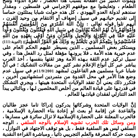
ويموت الكثير من أطفاله بسبب هذا الحصار ، لعزة الدواء وشح
الطعام ، وتعايشوا مع موقفهم الإجرامي في فلسطين ، ومقدار
سندهم لدولة العدو اليهودي ، كل هذه حولت شبابا يمتلئون حماسا
إلى تقديم حياتـهم في سبيل إضعاف أو الانتقام من وحيد القرن ،
أنـهم تلوا قوله تعالى :
إِنَّ اللَّهَ اشْتَرَى مِنَ الْمُؤْمِنِينَ أَنْفُسَهُمْ
((
وَأَمْوَالَهُمْ بِأَنَّ لَهُمُ الْجَنَّةَ يُقَاتِلُونَ فِي سَبِيلِ اللَّهِ فَيَقْتُلُونَ وَيُقْتَلُونَ وَعْداً
عَلَيْهِ حَقّاً فِي التَّوْرَاةِ وَالْأِنْجِيلِ وَالْقُرْآنِ وَمَنْ أَوْفَى بِعَهْدِهِ مِنَ اللَّهِ
فَاسْتَبْشِرُوا بِبَيْعِكُمُ الَّذِي بَايَعْتُمْ بِهِ وَذَلِكَ هُوَ الْفَوْزُ الْعَظِيمُ
)) (التوبة:111)
ويستكثر بعض المسلمين ـ الذين يسيطر عليهم الحكم العام على
عدم خيرية هذه الأمة ـ فلا يرونـها مؤهلة لمثل رد الفعل هذا ، وفي
سبيل تركيز عدم الثقة بـهذه الأمة وهز ثقتها بنفسها ، أخذ الغرب
يباشر عبر كل أنواع الإعلام نشر كثيرٍ من مقالات التشكيك ؛ في أنَّ
شبابا عربا مسلمين هم الفاعلون لمشهد
م في سبيل عدم
11/9/2001
وضع هذا الأمر في محل القدوة من متمردين استشهاديين آخرين ،
فتكرر ذلك يعني أنْ تفقد الولايات المتحدة هيبتها ، ويجري التشكك
في قدرتـها على قيادة العالم من أخلص المخلصين لـها ، وبالتالي يبدأ
العد التنازلي لفقدان قيادتـها للعالم .
إنَّ الولايات المتحدة وشركائها يدركون إدراكا تاما عجز طالبان
والقاعدة عن إقامة أو بعث أو إعادة بناء الحضارة الإسلامية ،
فالحرب المعلنة على الحضارة الإسلامية لا تزال سائرة في مسارها ،
ومن وسائل تلك الحرب تشويه الإسلام بالوجه السلفي
، الوجه
السلفي ليس هو السلفية فقط ، بل هو توقف الاجتهاد في النوازل ،
وبعث حركة المعرفة والعلم التجريبي ذاتيا ، ومباشرة القراءة النقدية