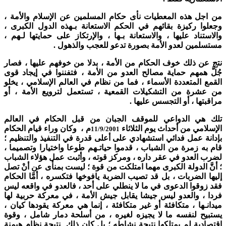
من اجل هذه المعطيات نأى حكام المسلمين عن الإسلام والأمة ،
وجعلوا ركيزة بقائهم في الحكم الاستعانة بـهذه الدول الكبرى ،
والاستناد عليها ، والاستعانة بـها ، والإرتكاز على حمايتها لـهم ،
مستسلمين لعدو الأمة بصورة تدعو للعجب والذهول .
نتج عن ذلك خوف الحكام من الأمة ، بدلا من خوفهم عليها ، فصار
جُلَّ همهم حماية مصالح العدو من الأمة ، فتفننوا في إيجاد قوى
القمع المتعددة الأسماء ، فما من نظام في العالم الإسلامي ، يخلو
من عشرة من التشكيلات القمعية ، تستعمل لترويع الأمة ، أو
مراقبتها ، أو التجسس عليها .
تلك هي الدواعي للموقف الجبان من قبل الحكام في العالم
الإسلامي من أحداث يوم الثلاثاء
م ، وكان وراء قيام الحكام
11/9/2001
بإدانة عمل فدائي استشهادي على أعلى قدرة في التنفيذ والتنظيم ؛
قام به زمرة من الشباب ، قدموا حياتـهم طوعا واختيارا وتصميما ،
لضرب العدو في عقر داره ، ومركز قوته ، وأثبت عمل هؤلاء الشباب
؛ أنَّ الدولة الكبرى مهما امتلكت من قوة ؛ ليست بمنأى عن أنْ تصل
إليها الضربات ، بل قد تصيب الضربة يافوخها فتكسره ، أمَّا الحكام
فقد زوقوا الدعوى في ما لا ينطلي على أحد ، فالعدو في واقعه ليس
فردا ، والعدو ليس جيشا يقابل جيش الأمة ، في معركة حربية لها
ميدانـها ، متكافئة أو غير متكافئة ، إنما هي معركة يقودها كيان ،
يستبيح لنفسه ما لا يجيزه لغيره ، من أسلحة دمار شامل ، وقوة
اقتصادية لم يمتلكها نتيجة نشاطه ؛ بل كان ذلك نتيجة نظام هيمنة