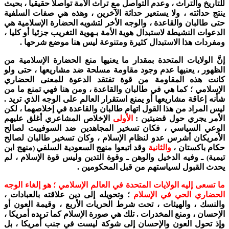
للتاريخ والتراث ، وعدم التواصل مع تراث الأمة تواصلا حقيقيا ، بحيث
ينتج حداثته ، ولا يستعير حداثة الآخرين ، وهذه هي صفات السلفية
حتى طالبان والقاعدة ، والوجه الأخر لتشويه الحضارة الإسلامية هي
الدعوات النشيطة لاستبدال هوية الأمة بـهوية التغريب جزئيا أو كليا ،
ومفردات هذا الاستبدال كثيرة ومتنوعة ليس هنا موضع شرحها .
إنَّ الولايات المتحدة بمقدار ما يعنيها منع الحضارة الإسلامية من
الظهور ، يعنيها عدم وجود مقاومة مسلحة ضد مشاريعها ، حتى ولو
كانت هذه المقاومة من قوة تفتقد الدعوة للمعنى الحضاري
الإسلامي ؛ كما هي في طالبان والقاعدة ، ومن هنا فهي تمنع ما من
شأنه إعاقة مشاريعها أو يمنع استقرار العالم على الوجه الذي تريد .
ليس المراد من هذا القول اتهام طالبان والقاعدة في إخلاصهما ، لكن
الأمر يجري حول قضيتين :
الأولى
الإخلاص المشاعري أغلق عليهم
الوعي السياسي ، فكان تسخير المجاهدين ضد السوفييت لصالح
الأمريكان أشرس عدو لنظام الإسلام ، وكان تسخير طالبان لصالح
حكام باكستان ،
والثانية
وقد اتبعوا منهج السعودية السلفي
منهج ابن
(
تيمية
ـ وفيه الدخيل والوهن ـ وقوة التدين وليس قوة الإسلام ، لم
)
يحدث القبول لسياستهم من قبل المحكومين .
ما تسعى إليه الولايات المتحدة في العالم الإسلامي ؛ هو إلغاء الوجه
الحضاري الحي في الإسلام
؛ وتحويله إلى دين علاقته بالعبادات ،
والنسك ، والهيئات ، تحت شرط الحريات الأربع ، وقيمة العون أو
الإحسان ، ومنع المخدرات .
تلك هي صورة الإسلام كما تريده أمريكا ،
وإذ تحول العون والإحسان إلى شوكة ليست في جنب أمريكا ، بل