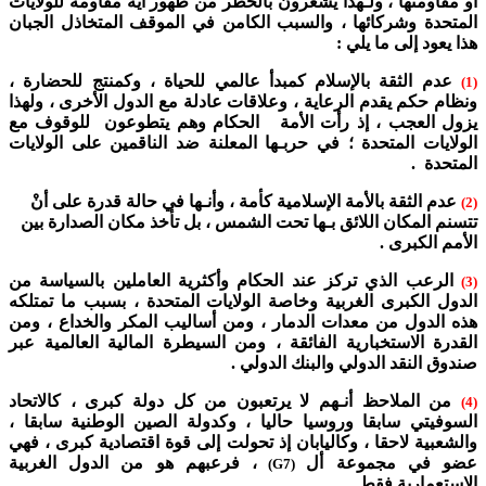
أو مقاومتها ، ولـهذا يشعرون بالخطر من ظهور أية مقاومة للولايات
المتحدة وشركائها ، والسبب الكامن في الموقف المتخاذل الجبان
هذا يعود إلى ما يلي :
عدم الثقة بالإسلام كمبدأ عالمي للحياة ، وكمنتج للحضارة ،
(1)
ونظام حكم يقدم الرعاية ، وعلاقات عادلة مع الدول الأخرى ، ولهذا
يزول العجب ، إذ رأت الأمة الحكام وهم يتطوعون للوقوف مع
الولايات المتحدة ؛ في حربـها المعلنة ضد الناقمين على الولايات
المتحدة .
عدم الثقة بالأمة الإسلامية كأمة ، وأنـها في حالة قدرة على أنْ
(2)
تتسنم المكان اللائق بـها تحت الشمس ، بل تأخذ مكان الصدارة بين
الأمم الكبرى .
الرعب الذي تركز عند الحكام وأكثرية العاملين بالسياسة من
(3)
الدول الكبرى الغربية وخاصة الولايات المتحدة ، بسبب ما تمتلكه
هذه الدول من معدات الدمار ، ومن أساليب المكر والخداع ، ومن
القدرة الاستخبارية الفائقة ، ومن السيطرة المالية العالمية عبر
صندوق النقد الدولي والبنك الدولي .
من الملاحظ أنـهم لا يرتعبون من كل دولة كبرى ، كالاتحاد
(4)
السوفيتي سابقا وروسيا حاليا ، وكدولة الصين الوطنية سابقا ،
والشعبية لاحقا ، وكاليابان إذ تحولت إلى قوة اقتصادية كبرى ، فهي
عضو في مجموعة أل
، فرعبهم هو من الدول الغربية
(G7)
الاستعمارية فقط .