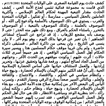
كشف حادث يوم القيامة الصغرى على الولايات المتحدة
م ،
11/9/2001
الذي قامت به مجموعة فدائية تنتمي لجذع الأمة الحي ، كشف
الحادث مقدار التبعية المهينة لحكام العالم الإسلامي ، وأكثرية
العاملين بالحقل السياسي ـ ممارسةً ، أو تفكيرا ـ للولايات المتحدة
والغرب ، يستوي في ذلك الموصوف بالأسلمة والدعوة إلى الله ، أو
الموصوف بالعلمنة ، وكذلك الموصوف بالتبعية ، أو الموصوف
بالتحرر ، باسثناء الحكم بالعراق ، ومع ذلك ظهر منه الحذر ؛ حتى لا
يوصف بأنه مشجع للإرهاب ، إذ قد تراجع عن السماح لمشاعر
الجماهير ؛ بأن تعبر عن فرحها بذلك اليوم ، وهو يوم أغر ، لا ولن
ينسى في التاريخ ، ولن يمحى من ذاكرة العالم ، فستبقى ذكراه
حاضرة ، ولم يكن غريبا موقف حكام المسلمين هذا ، ويسير سيرة
الحكام أهل العمل السياسي الواقعي ، إذ هم جميعاً أسرى لثلاث
حالات ؛ أثرت عليهم ؛ وكونت موقفهم من الحدث الأغر ، وحولتهم
من العمل الجاد لصالح أمتهم ، ورفعة شأنـها وتحقيق عزتـها ، وتحرير
إرادتـها ، والعمل لاستئناف حياتـها على أساس الحضارة الإسلامية
الحية ، إلى أنْ فقد الكثير منهم الإيمان بالإسلام كحضارة ، ونـهج حياة
، وكنظام سياسي في الحكم ، والاقتصاد ، والاجتماع ، والثقافة
والعلم ، وبالتالي السير صعداً بمدارج الرقي ومسار التقدم ، وتسرب
اليأس إلى البعض الآخر من إمكانية صلاح هذه الأمة الخيرة ، مع بقاء
الإيمان بالإسلام كحضارة ، ونـهج حياة ، ونظام حكم ، ولكنه إيمان
راكد ، أخذ بنظرية الوعد ومباشرة الانتظار ، تلك هي حال أهل الحكم
وأهل العمل السياسي الواقعي ، فقد تسرب إليهم جميعا الشعور
بالعجز الدائم ؛ من إمكانية الوقوف بوجه الولايات المتحدة وشركائها ،