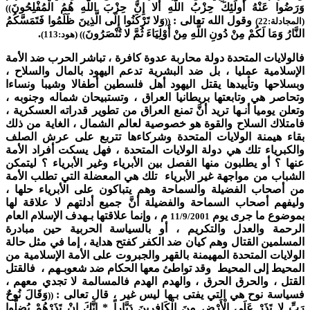
وَرَضُوا عَنْهُ أُولَئِكَ حِزْبُ اللَّهِ أَلا إِنَّ حِزْبَ اللَّهِ هُمُ الْمُفْلِحُونَ
))
وقول الله تعالى :
وَلا تَرْكَنُوا إِلَى الَّذِينَ ظَلَمُوا فَتَمَسَّكُمُ
(المجادلة:22)
((
النَّارُ وَمَا لَكُمْ مِنْ دُونِ اللَّهِ مِنْ أَوْلِيَاءَ ثُمَّ لا تُنْصَرُونَ
.
)) (هود:113)
فالولايات المتحدة دولة محاربة عدوة كافرة ، تباشر الحرب ضد الأمة
الإسلامية عمليا ، بل ضد البشرية تدعم اليهود بالمال والسلاح ،
وبسلاحها وتأييدها يقتل اليهود أهل فلسطين أطفالا وشيبا ونساءا
وتحاصر هي وتابعتها بريطانيا العراق ، وتستبيحان شماله وجنوبه ،
وتعلن يوميا أنـها تريد أنَّ تمنع العراق من تطوير قدراته العسكرية ،
فامتلاك السلاح والقوة هو خصوصية لعالم الشمال ، الغاية من ذلك
بقاء هيمنة الولايات المتحدة وشركاءها تتربع على عرش الصلف
والكبرياء تلك هي دولة الولايات المتحدة ، فهل يسكت أفراد الأمة
عنها ؟ أو يطلبون منها الفصل بين الأبرياء وغير الأبرياء ؟ ليتمكن
الشباب من مواجهة غير الأبرياء تلك هي المعضلة التي تطلب الأمة
من أصحاب الفضيلة والسماحة وهم يتباكون على الأبرياء حلها ،
وليفهم أصحاب السماحة والفضيلة أنَّ جميع أدلتهم لا علاقة لها
بموضوع ما جرى يوم
م ، وإنما علاقتها بـهدف الإسلام العام
11/9/2001
الرحمة والعدل والتكريم ، أو بالسياسة الحربية حين مبادرة
المسلمين القتال وهم كيان ضد الكفر كفتح هداية ، إما في مثل حالة
الولايات المتحدة المهيمنة بالقهر والجبروت على الأمة الإسلامية من
المحيط إلى المحيط وقد تواطئ معها الحكام ضد شعوبـهم ، فالقتل
القتل ، والحرق الحرق ، والهدم الهدم فالمسالمة لا تجدي معهم ،
فسياسة نوح هي التي يفتى بـها ليس غير ، قال تعالى :
وَقَالَ نُوحٌ
((
رَبِّ لا تَذَرْ عَلَى الْأَرْضِ مِنَ الْكَافِرِينَ دَيَّاراً * إِنَّكَ إِنْ تَذَرْهُمْ يُضِلُّوا