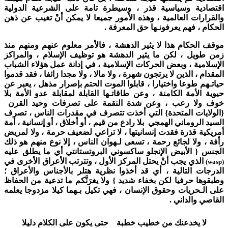
اقتصادية وسياسية قذر ، وسيطرة تامة على الشرعية الدولية
والقرارات العالمية ، وهذه الأمور جميعا لا يمكن أنْ تغيب عن ذهن
الحكام ، فهم يعرفونـها حق المعرفة .
موقف الحكام هذا لا يثير الدهشة ، فالأمر معلوم عنهم ومنهم منذ
زمن طويل ، لكن ما يثير الدهشة هو توظيف الإسلام ، والمراكز
الإسلامية ، وبعض الحركات الإسلامية ، في إدانة عمل هؤلاء الشباب
المقدام ، الذين لا يرتجون شهرة ، ولا مالا ، ولا مجدا زائفا ، فقد قدموا
حياتـهم طوعا واختيارا ، قابلوا الموت الحتم بإصرار مذهل ، يعبر عن
حيوية الأمة الكامنة ، وعن طاقاتـها القابلة لمقابلة عدو الأمة بلا
خوف ولا رعب ، وعن شدة النقمة على تصرفات وحيد القرن
{الولايات المتحدة} التي أخذت تتصرف في مقدرات الناس ، تصرف
السيد الروماني الهمجي بلا رادع من قيم ، أو أخلاق ، أو إنسانية ، أمة
أمريكية قذرة فقدت إنسانيتها ، لا تراعي لضعيف حرمة ، ولا لمريض
رأفة ، ولا لجائع رحمة ، تسعى لـهوان الناس ، إلا نوع منهم هو ذلك
الجنس { الأبيض الإنجلو ساكسوني البروتستانتي أي ما يطلق عليه
الذي يجب أنْ يحتل المركز الأول ، وتترتب الأعراق الأخرى في
(wasp)
الدرجات التالية ، أي قد أخذوا نظرية هتلر بالأجناس والأعراق ؛
وطبقوها حرفيا لكن بخفاء شديد } ولا يغرَنَّكم ما تدعية من الحفاظ
على الـحريات وحقوق الإنسان ، فهي تكيل بـهما كيلا مزدوجا يعلمه
القاصي والداني .
لا يخدعنك من خطيب خطبة حتى يكون على الكلام دليلا