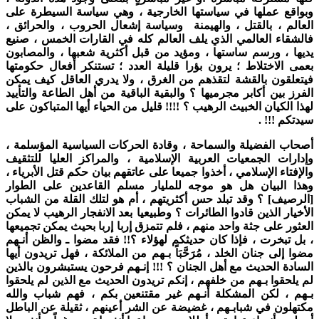
وبواقع عملها في سياستها الخارجية ، وهي سياسة السيطرة على
العالم ، بالقتل ، والهيمنة وسياسة إشعال الحروب ، والحرائق ،
فالشقاء العالمي الذي يلف العالم كله في القارات الخمس ، صنيع
يديها ، ورسم ساستها ، ومؤيد من قبل أكثرية شعبها ، والمصابون
بعمى الاختلاط ؛ يرون بؤرا قليلة العدد ؛ تستنكر أفعال حكومتها
فيتعلقون بالقشة لتقذهم من الغرق ، ولا يدري العاقل كيف يمكن
الفرز بين أكابر مجرميها ؟ والبقية الباقية من أهل الطاعة والتأييد
لهذا الكيان الخبيث الرهيب ؟ !!!! قليل من الحياء أيها المتباكون على
سيدتكم !!! .
أصحاب الفضيلة والسماحة ، وقادة الحركات السياسية المؤسلمة ،
وإدارات الجمعيات العربية الإسلامية ، والمراكز العليا للتثقيف
والإفتاء الإسلامي ، أخذوا جميعا على عاتقهم بيان حكم قتل الأبرياء ،
وهذا البيان هل هو موجه للمليار مسلم القاعدين على الطوار
[الرصيف] ؟ وقد تبلد حس أكثريتهم ، أم هو لتلك القلة من الشباب
الأخيار الذين قادوا الطائرات ؟ وطبيعيا بعد الانفجار الرهيب لا يمكن
العثور على جثة واحد منهم ، فلم تتمزق إربا إربا بحيث يمكن تجميعها
، بل تبخرت ، فإذا كان حديثكم لهؤلاء ؟!! فقد مضوا ـ والظن أنـهم
مضوا إلى جنان الخلد ، مُرَحَّبَاً بـهم من الملائكة ، فهل تريدون أيها
السادة الحديث مع أهل الجنان ؟ !!! إنـهم فرحون يستبشرون بالذين
لم يلحقوا بـهم من خلفهم ، إنكم تريدون الحديث مع الذين لم يلحقوا
بـهم ، لكن المشكلة أنـهم غير مقتنعين بكم ، فهم شباب والله
مكتهلون في شبابـهم ، غضيضة عن الشر أعينهم ، ثقيلة عن الباطل