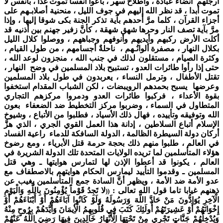
أرجلهم أنضاء عبادة ، وأطلاح سهر ، باعوا أنفسا تموت غداً ، بأنفس لا
تموت أبدا ، قد نظر الله إليهم في جوف الليل ، منحنية أصلابـهم على
أجزاء القرآن ، كلما مرَّ أحدهم بآية تذكر الجنة بكى شوقا إليها ، وإذا
مرَّ بآية تصف النار وحرها شهق شهقة ، كأنَّ زفير جهنم بين أذنيه قد
أكلت الأرض ركبهم وأيديهم وأنوفهم وجباههم ، ووصلوا كلال الليل
بكلال النهار ، مصفرة ألوانُـهم ، ناحلةٌ أجسامهم ، من طول القيام ،
وكثرة الصيام ، مستقلون لذلك في جنب الله ، منجزون لوعد الله ،
حتى إذا رأوا طائرات العدو ، تستبيح بلاد المسلمين في وضح النهار ،
تقتل الأطفال ، وترمل النساء ، يعربدون في طول بلاد المسلمين
وعرضها يسبح بحمدهم الرويبضات ، لكن الشباب المقدام استخفوا
بقوة الأعداء ، فركبوا طائرات العدو ودمروا مركزهم التجاري
المتطاول في السماء ، وضربوا مركز التخطيط ضد الضعفاء بعون
الله وتوفيقه وتأييده ، فهال ذلك الأسياد ، فطلبوا من الأتباع ، وشيوخ
الإسلام أتباع السلاطين ، إدانة هذا العمل القوي الجري ، الذي هزَّ
أركان دولة السيطرة الظالمة ، الدولة السافكة للدماء راعية الفساد
في العالم ، طلبوا منهم ذلك بحجة حرمة قتل الأبرياء ، ومع رضوخ
هؤلاء المتأسلمين لما تريده الولايات المتحدة تلك الدولة الشريرة في
العالم ، يكونوا قد أعطوا الإذن لها لتمارس هوايتها ـ وهي قتل
المسلمين ـ وقدموا التأييد ليمارس الحكام هوايتهم بالاصطفاف مع
عدو الأمة ضد الأمة ، ويظهر أنَّ السادة جمع المتأسلمين يغيب عن
ذهنهم غيابا تاما قول الله تعالى :
لا تَجِدُ قَوْماً يُؤْمِنُونَ بِاللَّهِ وَالْيَوْمِ
((
الْآخِرِ يُوَادُّونَ مَنْ حَادَّ اللَّهَ وَرَسُولَهُ وَلَوْ كَانُوا آبَاءَهُمْ أَوْ أَبْنَاءَهُمْ أَوْ
إِخْوَانَهُمْ أَوْ عَشِيرَتَهُمْ أُولَئِكَ كَتَبَ فِي قُلُوبِهِمُ الْأِيمَانَ وَأَيَّدَهُمْ بِرُوحٍ مِنْهُ
وَيُدْخِلُهُمْ جَنَّاتٍ تَجْرِي مِنْ تَحْتِهَا الْأَنْهَارُ خَالِدِينَ فِيهَا رَضِيَ اللَّهُ عَنْهُمْ