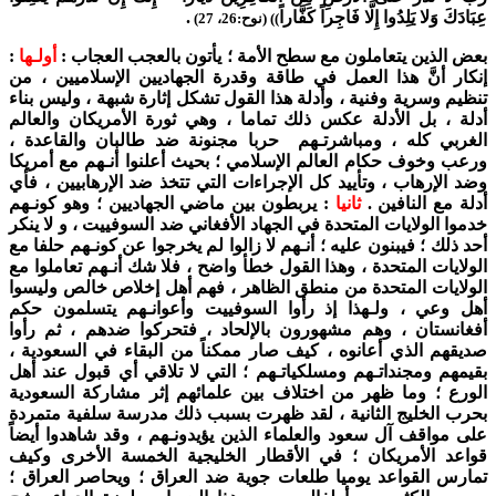
عِبَادَكَ وَلا يَلِدُوا إِلَّا فَاجِراً كَفَّاراً
.
)) (نوح:26، 27)
بعض الذين يتعاملون مع سطح الأمة ؛ يأتون بالعجب العجاب :
أولـها
:
إنكار أنَّ هذا العمل في طاقة وقدرة الجهاديين الإسلاميين ، من
تنظيم وسرية وفنية ، وأدلة هذا القول تشكل إثارة شبهة ، وليس بناء
أدلة ، بل الأدلة عكس ذلك تماما ، وهي ثورة الأمريكان والعالم
الغربي كله ، ومباشرتـهم حربا مجنونة ضد طالبان والقاعدة ،
ورعب وخوف حكام العالم الإسلامي ؛ بحيث أعلنوا أنـهم مع أمريكا
وضد الإرهاب ، وتأييد كل الإجراءات التي تتخذ ضد الإرهابيين ، فأي
أدلة مع النافين .
ثانيا
: يربطون بين ماضي الجهاديين ؛ وهو كونـهم
خدموا الولايات المتحدة في الجهاد الأفغاني ضد السوفييت ، و لا ينكر
أحد ذلك ؛ فيبنون عليه ؛ أنـهم لا زالوا لم يخرجوا عن كونـهم حلفا مع
الولايات المتحدة ، وهذا القول خطأ واضح ، فلا شك أنـهم تعاملوا مع
الولايات المتحدة من منطق الظاهر ، فهم أهل إخلاص خالص وليسوا
أهل وعي ، ولـهذا إذ رأوا السوفييت وأعوانـهم يتسلمون حكم
أفغانستان ، وهم مشهورون بالإلحاد ، فتحركوا ضدهم ، ثم رأوا
صديقهم الذي أعانوه ، كيف صار ممكناً من البقاء في السعودية ،
بقيمهم ومجنداتـهم ومسلكياتـهم ؛ التي لا تلاقي أي قبول عند أهل
الورع ؛ وما ظهر من اختلاف بين علمائهم إثر مشاركة السعودية
بحرب الخليج الثانية ، لقد ظهرت بسبب ذلك مدرسة سلفية متمردة
على مواقف آل سعود والعلماء الذين يؤيدونـهم ، وقد شاهدوا أيضاً
قواعد الأمريكان ؛ في الأقطار الخليجية الخمسة الأخرى وكيف
تمارس القواعد يوميا طلعات جوية ضد العراق ؛ ويحاصر العراق ؛