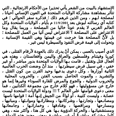
الاستشهاد بالبيت من الشعر يأتي تحذيرا من الأحكام الارتجالية ، التي
تتأثر بمشاهدة مشاركة الولايات المتحدة في العون الإنساني أحيانا ،
لمصلحة لـهم ، ومن الذين غرهم ذلك ؛ فذكره سفر الحوالي ؛ في
كتابه أي رسالته لبوش بعد
م بأيام ، الولايات المتحدة وكل
11/9/2001
العالم الغربي لا يقدم عوناً خاليا من المصلحة ، وربما يقال وما
الاعتراض على المصلحة ؟ الاعتراض ليس آتيا من العمل للمصلحة ؛
بل لأنَّ المصلحة هنا خرجت عن قيمتها وهي القيمة الإنسانية ،
وتحولت إلى قيمة فرض النفوذ والسيطرة ليس غير .
الذي أصيب بالعمى ، يمكن أنْ يدرك ذلك بالعودة لأرقام القتلى ، في
كوريا وفيتنام وفلسطين والعراق واليمن وأفغانستان ، وهذه هي
أفعال قتل وتقتيل ، قامت بـها الولايات المتحدة بدور مباشر ، أو غير
خفي ، في سبيل فرض سيطرتـها ، منذ أنْ وضعت الحرب العالمية
الثانية أوزارها ، وكل دعوى يدعيها وحيد القرن من كون القتل ،
والتشريد ، والموت الحاصل بسبب الفتن ، والحروب المحلية
والحروب الدولية ، والجوع والمرض للقارة السوداء وغيرها إنما هو
خارج عن مسؤوليتها ، فهو كلام خارج من مجموعة الكذابين ، فما
معنى دعوى قوامتها على العالم ؟ !!! ودولة الولايات المتحدة ليست
عصابة ، وليست كتيبة ، أو لواءً من الجيش إنـها أمة ! قوامها ناسها
ومصانـعها ، وتجارتـها ، وشركاتـها ، ومطاراتـها وموانـئها ، ومبانيها ،
ومسارحها ومراقصها ، وفنادقها ، وخماراتـها ، وجامعاتـها
ومستشفياتـها ، والحركة الدؤوبة بـها هي كل هذا ، وأكثر منه ، وهي
كلها مشتركة مباشرةً أو غير مباشرةٍ بمعنى وجود هذه الدولة ،