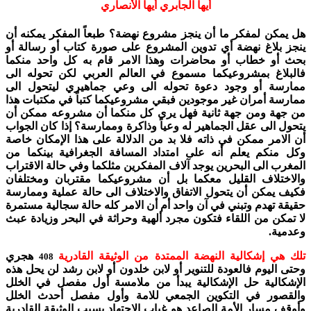
أيها الجابري أيها الأنصاري
هل يمكن لمفكر ما أن ينجز مشروع نهضة؟ طبعاً المفكر يمكنه أن
ينجز بلاغ نهضة أي تدوين المشروع على صورة كتاب أو رسالة أو
بحث أو خطاب أو محاضرات وهذا الامر قام به كل واحد منكما
فالبلاغ بمشروعيكما مسموع في العالم العربي لكن تحوله الى
ممارسة أو وجود دعوة تحوله الى وعي جماهيري ليتحول الى
ممارسة أمران غير موجودين فبقي مشروعيكما كتباً في مكتبات هذا
من جهة ومن جهة ثانية فهل يرى كل منكما أن مشروعه ممكن أن
يتحول الى عقل الجماهير له وعياً وذاكرة وممارسة؟ إذا كان الجواب
أن الامر ممكن في ذاته فلا بد من الدلالة على هذا الإمكان خاصة
وكل منكم يعلم أنه على امتداد المسافة الجغرافية بينكما من
المغرب الى البحرين يوجد آلاف المفكرين مثلكما وفي حالة الاقتراب
والاختلاف القليل معكما بل أن مشروعيكما مقتربان ومختلفان
فكيف يمكن أن يتحول الاتفاق والاختلاف الى حالة عملية وممارسة
حقيقة تهدم وتبني في آن واحد أم أن الامر كله حالة سجالية مستمرة
لا تمكن من اللقاء فتكون مجرد ألهية وحراثة في البحر وزيادة عبث
وعدمية.
تلك هي إشكالية النهضة الممتدة من الوثيقة القادرية
هجري
408
وحتى اليوم فالعودة للتنوير أو لابن خلدون أو لابن رشد لن يحل هذه
الإشكالية حل الإشكالية يبدأ من ملامسة أول مفصل في الخلل
والقصور في التكوين الجمعي للامة وأول مفصل أحدث الخلل
وأوقف مسار الأمة الصاعد هو غياب الاجتهاد بسبب الوثيقة القادرية