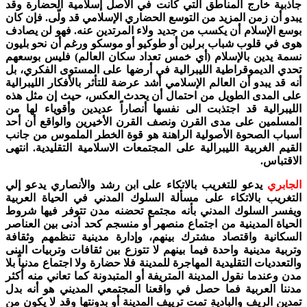
جاذبية خارج المناطق التي كانت في الأصل إسلامية الحضارة وقد
يبدو أن زمن المزيد من التوسع الحضاري الإسلامي قد ولّى. فإن كان
بوسع الإسلام أن يكسب من جديد ولاء المرتدين عنه
.
فهو لن يصادف
هوى في قلوب شباب برلين أو طوكيو أو موسكو ورغم أن نحو بليون
نسمة يدين بالإسلام (أي خمس تعداد سكان العالم) فليس بوسعهم
تحدي الديموقراطية الليبرالية في أرضها على المستوى الفكري، بل
أنه قد يبدو أن العالم الإسلامي أشد عرضة للتأثر بالأفكار الليبرالية
على المدى الطويل من احتمال أن يحدث العكس، حيث إن مثل هذه
الليبرالية قد اجتذبت الى نفسها أنصاراً عديدين وأقوياء لها من
المسلمين على مدى القرن ونصف القرن الأخيرين والواقع أن أحد
أسباب الصحوة الأصولية الراهنة هو قوة الخطر الملموس من جانب
القيم الغربية الليبرالية على المجتمعات الاسلامية التقليدية. انتهى
الاقتباس.
الجابري
يدعو للتغريب بالاتكاء على ابن رشد والأنصاري يدعو إلي
التغريب بالاتكاء على مسألة السلوك المدني في الحياة العربية
ويفسر السلوك المدني بأنه مجتمع تحضنه مدن تتوفر فيها شروط
الحياة المدينية من اجتماع منصهر أو منسجم كحد أدنى بين العناصر
السكانية واقتصاد مشترك بينهم، وإدارة مدينية تنظمهم وثقافة
وتربية مدينية واحدة فيما بينهم لا تتوزع بين ثقافات وتربيات البنى
والتعدديات التقليدية المهاجرة للمدينة فلا حضارة ولا اجتماع مدنياً بلا
مدن وعندما نقول المدينة المتريفة أو المتبدونة كما تعاني منه أكثر
مدننا العربية فما حصل في واقعنا المجتمعي المديني هو أنه بدل
تمدين الريف والبادية تمت ترييف المدينة أو بدونتها وقد لا يكون من