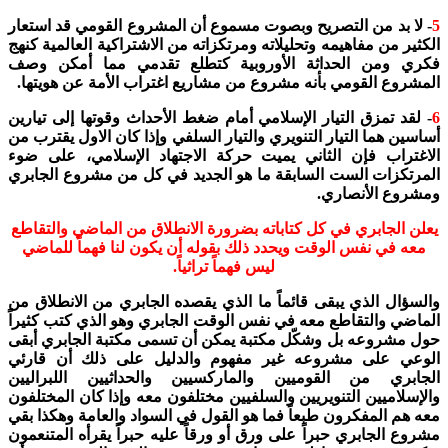
5
- لا بد من التصريح وبصوت مسموع أن المشروع القومي قد استعار
الكثير من مفاهيمه وتحليلاته ومرتكزاته من الاشتراكية العالمية كنهج
فكري ومن الحداثة الأوروبية كتطلع تقدمي مما أمكن وصف
المشروع القومي بأنه مشروع من مشاريع اغتراب الأمة عن هويتها.
6
- لقد تمزق التيار الإسلامي أمام ضغط الأحداث وقوتها إلى تيارين
أساسين هما التيار التنويري والتيار السلفي وإذا كان الاول يقترب من
الاغتراب فإن الثاني يميت حركة الاجتهاد الإسلامي، على ضوء
المرتكزات الست السابقة ما هو الجديد في كل من مشروع الجابري
ومشروع الأنصاري.
يعلن الجابري في كل كتاباته بضرورة الانطلاق من الماضي والتقاطع
معه في نفس الوقت ويحدد ذلك بقوله أن يكون لنا فهماً للماضي
ليس فهماً تراثياً.
والسؤال الذي يبقى قائماً ما الذي يقصده الجابري من الانطلاق من
الماضي والتقاطع معه في نفس الوقت الجابري وهو الذي كتب كثيراً
حول مشروعه بل وشكّل مكتبة يمكن أن تسمى مكتبة الجابري أبقى
الوعي على مشروعه غير مفهوم والدليل على ذلك أن قارئي
الجابري من القوميين والماركسيين والحداثيين اللبراليين
والإسلاميين التنويريين والسلفيين مختلفون معه وإذا كان المختلفون
معه هم المفكرون طبعاً فما هو القول في السواد والعامة وهكذا بقي
مشروع الجابري حبراً على ورق أو ورقاً عليه حبراً يقرأه المتنعمون