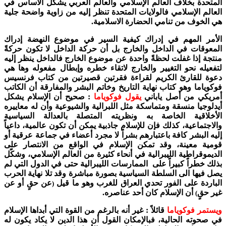
المتحدة بخلاف العالم الإسلامي والعالم العربي يشكل الأساس في
العالم الإسلامي فالولايات المتحدة تنظر إليه من زاوية واضحة جلية
هي الخوف من تنامي الحضارة الاسلامية.
الأمر المهم في إدراك كيفية السير في موضوع النهضة إدراك
المعوقات في الداخل والخارج بل أن حركة الداخل لا تكون حركةً
منتجة إذا غفلت لحظةً واحدة عن موضوع الخارج فالداخل ينظر إليه
لتفعيله نحو التغيير والخارج لاتقاء خطره وإبطال مفعوله وها هي
دعوة للقارئ الكريم لقراءة فقرتين قصيرتين من كتاب فرنسيس
فوكوياما وهو كتاب نهاية التاريخ وخاتم البشر والمفارقة أن الكاتب
أمريكي من أصل ياباني
يقول فوكوياما
:
صحيح أن الإسلام يشكل
أيدلوجيا منسقة ومتماسكة مثل اللبرالية والشيوعية وأن له معاييره
الأخلاقية الخاصة به ونظريته المتصلة بالعدالة السياسية
والاجتماعية، كذلك فإن للإسلام جاذبية يمكن أن تكون عالمية، داعياً
إليه البشر كافة باعتبارهم بشراً لا مجرد أعضاء في جماعة عرقية أو
قومية معينة، وقد تمكن الإسلام في الواقع من الانتصار على
الديموقراطية الليبرالية في أنحاء كثيرة من العالم الإسلامي، وشكّل
بذلك خطراً كبيراً على الممارسات الليبرالية حتى في الدول التي لم
يصل فيها الى السلطة السياسية بصورة مباشرة وقد تلا نهاية الحرب
الباردة على الفور تحدي العراق للغرب وهو ما قيل
عن حقٍ أو عن
(
غير حقٍ
أن الإسلام كان أحد عناصره.
)
ويستمر فوكوياما
قائلاً : غير أنه بالرغم من القوة التي أبداها الإسلام
في صحوته الحالية، فبالإمكان القول أن هذا الدين لا يكاد يكون له