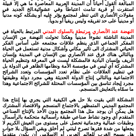
المبالغة القول أحياناً أن المدينة العربية المعاصرة ما هي إلا قبيلة
استقرت أو قرية تنامت اعتباطاً وفي عشوائية.الخ الجديد في
مقولات الأنصاري التي تنظر لمجتمع يؤثر عليه أو يشكله كونه مدنياً
أو مدينياً على حد تفريقه وليس ريفياً أو بدوياً.
النهضة عند الأنصاري مرتبطة بالسلوك المدني
المرتبط بالحياة في
المدينة الناشئة نشوءاً مدينياً وهكذا تحولت النهضة من الإنسان
المفكر الجماعي الذي ينظم علاقات مجتمعه على أساس الفكر
الحياتي المشترك الى تأثير مكاني وأشكال مدنية تستعمل في الحياة
وبالتالي هناك فرق عند الأنصاري بين الإنسان في المدينة وإنسان
الريف وإنسان البادية فالمشكلة ليست في المعرفة وتنظيم الحياة
المشتركة أي ليس في مؤسسة الأمة ونظامها الظاهر في الدولة بل
في تنظيم العلاقات على نظام تعدد المؤسسات وتعدد الشرائح
الاجتماعية وبالتالي إنتاج الدولة الحديثة وهي مجرد دولة وظيفتها
مجرد إيجاد تناسق بين المؤسسات المحتلة للشرائح الاجتماعية وهذا
ما سمّاه بالتعايش المنسجم.
المشكلة التي بقيت بلا حل هي الكيفية التي يجري بها إنتاج هذا
المجتمع المديني المتمظهر بالاجتماع المنسجم والاقتصاد المشترك
هل يمكن أن يوجد مثل هذا المجتمع بدون الأخذ بالإنتاج الصناعي
المتقدم أي وجود نشاط صناعي طبقة رأسمالية متحكمة بالرأسمال
وطبقات عمالية وخدماتية تحصل على مستوى من العيش الكريم لا
يجعلها من شدة فقرها تصرخ ليتني لم أخلق وبقي السؤال بلا جواب
هل يسمح الغرب للعالم العربي أو الإسلامي أن يكون متقدماً