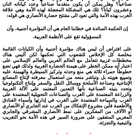
صناعياً؟ وهل يمكن أن يكون متقدماً صناعياً وعدد كياناته اثنان
وعشرون كياناً؟ تلك هي المشكلة المعضلة لهذه الأمة وهي علاقة
الغرب بهذه الأمة والتي تعود الى مفتتح حضارة الأنصاري هي قوله:
إن الحكمة السائدة في خطابنا العام هي أن المؤامرة أجنبية، وأن
المسؤولية تقع على الأنظمة العربية.
على افتراض أن ليس هناك مؤامرة أجنبية وأن الكيانات القائمة
مخلصة كل الإخلاص للشعوب التي تحكمها لكن أليس هناك
مخططات غربية تتعامل مع العالم العربي والعالم الإسلامي على
اعتبار أنه ممكن الخطر على هيمنة الحضارة الغربية ولذلك فهي تضع
خطوطاً حمراء ثلاثة هي منع وحدته وتركيز السيطرة والهيمنة عليه
وتمييع هويته بل وتباشر منعه من استعمال معرفته لإنتاج المصانع
الإنتاجية وصناعة الأسلحة ووسائل النقل والسفر وإنتاج التكنولوجيا
وتحدد بنيته الصناعية بأنها التعدين المعتمد على الآلة الغربية
والزراعة المعتمدة على الغرب والصناعات التحويلية المعتمدة على
الغرب والسياحة المعتمدة على الغرب في إدارتها وأسماء الفنادق
والأطعمة فأين مشروع الإنفكاك من الغرب عند الجابري أو الأنصاري
أو الآلاف من المفكرين على نمط الأنصاري المشرقي والجابري
المغربي المتفقين على ضرورة السير في هذه الأمة نحو التغريب
والتبعية والتجزئة.