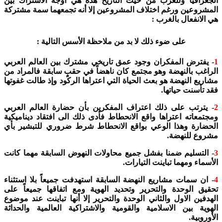
الجغرافيا وللعرب من حيث التاريخ هذه هي أوجه الاشتراك بين
المشروعين ورغم اختلاف المشروعين إلا أنه تجمعهما سمة مشتركة
هي الانفعال بالغرب :
على ضوء ذلك لا بد من ملاحظة الأسس التالية :
1
- يفترض المفكران وجود عمق تاريخي مشترك بين العالم العربي
الراغب بالنهضة وهو مجتمع كان ناهضاً في حقبٍ سابقة فالمراد من
مشاريع النهضة هو بعث الحياة التي اعتراها الركود وإذ طالت غفوتها
فقد تأسنت حياتها.
2
- يترتب على ذلك اعتراف المفكرين بأن حضارة العالم العربي
ومجتمعاته اعتراها واقع الانحطاط فأدى ذلك الى افتقاد ديناميكية
الحضارة وهذا الوعي بواقع الانحطاط شرط ضروري للتبشير بأي
مشروع للنهضة.
3
- التسليم ضمنا بفشل جميع محاولات النهوض السابقة مهما كانت
الأسماء ومهما تباينت التيارات.
4
- ان سمات مشاريع النهضة السابقة استهدفت جميعاً بلا استثناء
تحقيق الوحدة والتحرير وتحديد الهوية ومع اتفاقها جميعاً على
الهدفين الاول والثاني الوحدة والتحرير إلا أنها تباينت عند موضوع
الهوية بين الاسلامية والقومية والاشتراكية العالمية والحداثة
الأوروبية.