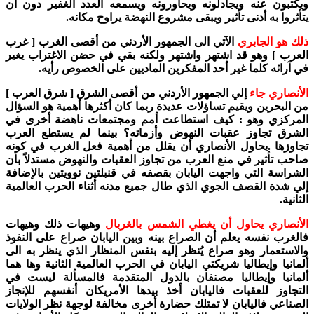
ويكتبون عنه ويجادلونه ويحاورونه ويسمعه العدد الغفير دون أن
يتأثروا به أدنى تأثير ويبقى مشروع النهضة يراوح مكانه.
ذلك هو الجابري
الآتي الى الجمهور الأردني من أقصى الغرب [ غرب
العرب ] وهو قد اشتهر واشتهر ولكنه بقي في حضن الاغتراب يغير
في آرائه كلما غير أحد المفكرين الماديين على الخصوص رأيه.
الأنصاري جاء
إلي الجمهور الأردني من أقصى الشرق [ شرق العرب ]
من البحرين ويقيم تساؤلات عديدة ربما كان أكثرها أهمية هو السؤال
المركزي وهو :
كيف استطاعت أمم ومجتمعات ناهضة أخرى في
الشرق تجاوز عقبات النهوض وأزماته؟ بينما لم يستطع العرب
تجاوزها‍‍ .يحاول الأنصاري أن يقلل من أهمية فعل الغرب في كونه
صاحب تأثير في منع العرب من تجاوز العقبات والنهوض مستدلاً بأن
الشراسة التي واجهت اليابان بقصفه في قنبلتين نوويتين بالإضافة
إلي شدة القصف الجوي الذي طال جميع مدنه أثناء الحرب العالمية
الثانية.
الأنصاري يحاول أن يغطي الشمس بالغربال
وهيهات ذلك وهيهات
فالغرب نفسه يعلم أن الصراع بينه وبين اليابان صراع على النفوذ
والاستعمار وهو صراع يُنظر إليه بنفس المنظار الذي ينظر به الى
ألمانيا وإيطاليا شريكتي اليابان في الحرب العالمية الثانية وها هما
ألمانيا وإيطاليا مصنفان بالدول المتقدمة فالمسألة ليست في
التجاوز للعقبات فاليابان أخذ بيدها الأمريكان أنفسهم للإنجاز
الصناعي فاليابان لا تمتلك حضارة أخرى مخالفة لوجهة نظر الولايات