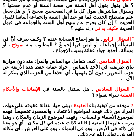
؟ هل يقول بقول أهل السنة في صحة السنة أو عدم صحتها ؟
وبسؤال مباشر هل يقول كل ما في الصحيحين صحيح ؟ أي هل يجعل
علم مصطلح الحديث كما هو عند أهل السنة والجماعة أساسا لقبول
الحديث ؟ إن كان يخرج عن منهج أهل السنة والجماعة في قبول
الحديث
فكيف يدعي
: إنه منهم ؟
¨ السؤال الرابع
. ما هو إجماع الصحابة عنده ؟ وكيف يعرف أنَّ في
المسألة إجماعاً ، أو ليس فيها إجماعٌ ؟ المطلوب منه
نموذج
، أو
مسألة ، أخذها جواد عفانة بسبب الإجماع .
¨ السؤال الخامس
. كيف يتعامل مع القياس والمراد منه دون مواربة
بيان طريقته في الأخذ بالقياس . جواد عفانة حفظ هذه الأربعة عن
حزب التحرير ، دون أنْ يفهمها ، أي أخذها من الحزب الذي يتنكر له
الآن ! .
¨ السؤال السادس
. هل يستدل بالسنة في
الإيمانيات والأحكام
العملية
سواء بسواء ؟
موقفه من كيفية بناء
العقيدة
: يبني جواد عفانة عقيدته على هواه ،
3.
المراد من ذلك فهمه لمواضيع الاعتقاد ، والمقصود تخصيصاً فهمه
لموضوع الأسماء والصفات ، وفهمه لموضوع الزمان والمكان ، وهما
يترتب عليهما [ المعية ] فالله كذات عنده في كل مكان ـ أي هو معنا
في ذاته في الأرض ـ وهو في السماء ، وهو على العرش ـ أي مكانه
العرش ـ تعالى الله عن ذلك .