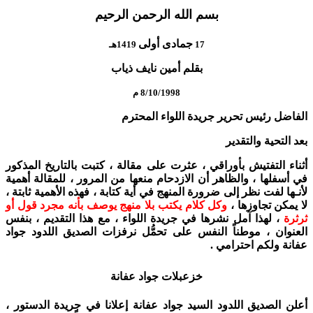
بسم الله الرحمن الرحيم
جمادى أولى
17
1419هـ
بقلم أمين نايف ذياب
8/10/1998 م
الفاضل رئيس تحرير جريدة اللواء المحترم
بعد التحية والتقدير
أثناء التفتيش بأوراقي ، عثرت على مقالة ، كتبت بالتاريخ المذكور
في أسفلها ، والظاهر أن الازدحام منعها من المرور ، للمقالة أهمية
لأنـها لفت نظر إلى ضرورة المنهج في أية كتابة ، فهذه الأهمية ثابتة ،
لا يمكن تجاوزها ،
وكل كلام يكتب بلا منهج يوصف بأنه مجرد قول أو
ثرثرة
، لهذا آمل نشرها في جريدة اللواء ، مع هذا التقديم ، بنفس
العنوان ، موطناً النفس على تحمُّل نرفزات الصديق اللدود جواد
عفانة ولكم احترامي .
خزعبلات جواد عفانة
أعلن الصديق اللدود السيد جواد عفانة إعلانا في جريدة الدستور ،