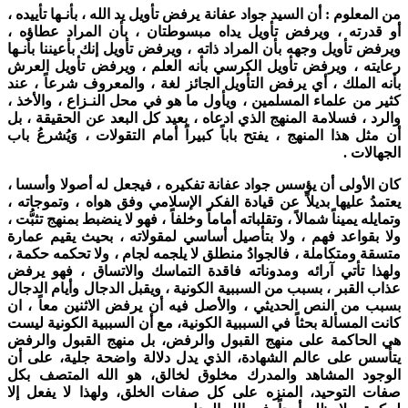
من المعلوم : أن السيد جواد عفانة يرفض تأويل يد الله ، بأنـها تأييده ،
أو قدرته ، ويرفض تأويل يداه مبسوطتان ، بأن المراد عطاؤه ،
ويرفض تأويل وجهه بأن المراد ذاته ، ويرفض تأويل إنك بأعيننا بأنـها
رعايته ، ويرفض تأويل الكرسي بأنه العلم ، ويرفض تأويل العرش
بأنه الملك ، أي يرفض التأويل الجائز لغة ، والمعروف شرعاً ، عند
كثير من علماء المسلمين ، ويأول ما هو في محل النـزاع ، والأخذ ،
والرد ، فسلامة المنهج الذي ادعاه ، بعيد كل البعد عن الحقيقة ، بل
أن مثل هذا المنهج ، يفتح باباً كبيراً أمام التقولات ، وَيُشرعُ باب
الجهالات .
كان الأولى أن يؤسس جواد عفانة تفكيره ، فيجعل له أصولا وأسسا ،
يعتمدُ عليها بديلاً عن قيادة الفكر الإسلامي وفق هواه ، وتموجاته ،
وتمايله يميناً شمالاً ، وتقلباته أماماً وخلفاً ، فهو لا ينضبط بمنهج تثبُّت ،
ولا بقواعد فهم ، ولا بتأصيل أساسي لمقولاته ، بحيث يقيم عمارة
متسقة ومتكاملة ، فالجوادُ منطلق لا يلجمه لجام ، ولا تحكمه حكمة ،
ولهذا تأتي آرائه ومدوناته فاقدة التماسك والاتساق ، فهو يرفض
عذاب القبر ، بسبب من السببية الكونية ، ويقبل الدجال وأيام الدجال
بسبب من النص الحديثي ، والأصل فيه أن يرفض الاثنين معاً ، ان
كانت المسألة بحثاً في السببية الكونية، مع أن السببية الكونية ليست
هي الحاكمة على منهج القبول والرفض، بل منهج القبول والرفض
يتأسس على عالم الشهادة، الذي يدل دلالة واضحة جلية، على أن
الوجود المشاهد والمدرك مخلوق لخالق، هو الله المتصف بكل
صفات التوحيد، المنزه على كل صفات الخلق، ولهذا لا يفعل إلا