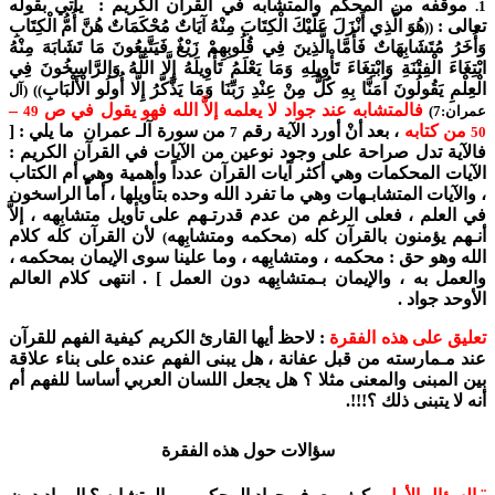
موقفه من المحكم والمتشابه في القرآن الكريم : يأتي بقوله
1.
تعالى :
هُوَ الَّذِي أَنْزَلَ عَلَيْكَ الْكِتَابَ مِنْهُ آيَاتٌ مُحْكَمَاتٌ هُنَّ أُمُّ الْكِتَابِ
((
وَأُخَرُ مُتَشَابِهَاتٌ فَأَمَّا الَّذِينَ فِي قُلُوبِهِمْ زَيْغٌ فَيَتَّبِعُونَ مَا تَشَابَهَ مِنْهُ
ابْتِغَاءَ الْفِتْنَةِ وَابْتِغَاءَ تَأْوِيلِهِ وَمَا يَعْلَمُ تَأْوِيلَهُ إِلَّا اللَّهُ وَالرَّاسِخُونَ فِي
الْعِلْمِ يَقُولُونَ آمَنَّا بِهِ كُلٌّ مِنْ عِنْدِ رَبِّنَا وَمَا يَذَّكَّرُ إِلَّا أُولُو الْأَلْبَابِ
)) (آل
فالمتشابه عند جواد لا يعلمه إلاَّ الله فهو يقول في ص
–
عمران:7)
49
من كتابه
، بعد أنْ أورد الآية رقم
من سورة آلـ عمران ما يلي : [
7
50
فالآية تدل صراحة على وجود نوعين من الآيات في القرآن الكريم :
الآيات المحكمات وهي أكثر آيات القرآن عدداً وأهمية وهي أم الكتاب
، والآيات المتشابـهات وهي ما تفرد الله وحده بتأويلها ، أماَّ الراسخون
في العلم ، فعلى الرغم من عدم قدرتـهم على تأويل متشابِهه ، إلاَّ
أنـهم يؤمنون بالقرآن كله
محكمه ومتشابِهه
لأن القرآن كله كلام
)
(
الله وهو حق : محكمه ، ومتشابِهه ، وما علينا سوى الإيمان بمحكمه ،
والعمل به ، والإيمان بـمتشابِهه دون العمل ] . انتهى كلام العالم
الأوحد جواد .
تعليق على هذه الفقرة
: لاحظ أيها القارئ الكريم كيفية الفهم للقرآن
عند مـمارسته من قبل عفانة ، هل يبنى الفهم عنده على بناء علاقة
بين المبنى والمعنى مثلا ؟ هل يجعل اللسان العربي أساسا للفهم أم
أنه لا يتبنى ذلك ؟!!!.
سؤالات حول هذه الفقرة