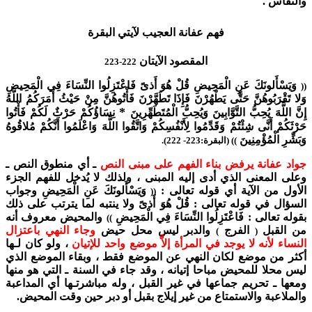
والنفاس .
فهم عفانة العجيب لآيتي البقرة
المقصود الآيتان
222-223
وَيَسْأَلونَكَ عَنِ الْمَحِيضِ قُلْ هُوَ أَذىً فَاعْتَزِلُوا النِّسَاءَ فِي الْمَحِيضِ
((
وَلا تَقْرَبُوهُنَّ حَتَّى يَطْهُرْنَ فَإِذَا تَطَهَّرْنَ فَأْتُوهُنَّ مِنْ حَيْثُ أَمَرَكُمُ اللَّهُ
*
إِنَّ اللَّهَ يُحِبُّ التَّوَّابِينَ وَيُحِبُّ الْمُتَطَهِّرِينَ
نِسَاؤُكُمْ حَرْثٌ لَكُمْ فَأْتُوا
حَرْثَكُمْ أَنَّى شِئْتُمْ وَقَدِّمُوا لِأَنْفُسِكُمْ وَاتَّقُوا اللَّهَ وَاعْلَمُوا أَنَّكُمْ مُلاقُوهُ
وَبَشِّرِ الْمُؤْمِنِينَ
)) (البقرة:223- 222).
جواد عفانة يرفض بناء الفهم على مبنى النص
ـ أي منطوق النص ـ
وعلى المعنى الذي أدى إليه المبنى ، ولذلك لا يُدخل للفهم الجزء
الأول من الآية أي قوله تعالى :
وَيَسْأَلونَكَ عَنِ الْمَحِيضِ وجواب
((
السؤال في قوله تعالى : قُلْ هُوَ أَذىً ولا ينتبه لما يترتب على ذلك
بقوله تعالى : فَاعْتَزِلُوا النِّسَاءَ فِي الْمَحِيضِ
والمحيض معروف أنه
))
من القبل
الفرج
والدبر ليس محل حيض
وجاء النهي باعتزال
)
(
النساء لأنه لا يوجد في المرأة إلاَّ موضع واحد للإتيان
، ولو كان لـها
أكثر من موضع لكان النهي عن الموضع فقط ، وبقاء الموضع الذي
ليس محلا للمحيض مباحا إتيانه ، وقد جاء في السنة ـ التي هو منها
ومعها ـ تحريم جماعها في غير القبل ، وله مباشرتـها أي المداعبة
والملاعبة والاستمتاع من غير إيلاج بقبل أو دبر حين وقت المحيض.