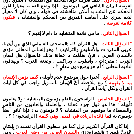
¨ السؤال الأول
. كيف يعرف جواد المحكم من المتشابه ؟ المراد دون
لغوصة البيان الشافي في الموضوع . فإذا وضع العفانة معياراً لفرز
المحكم عن المتشابه أمكن مناقشته في قوله ، وإن كان لا معيار
لديه يجري على أساسه التفريق بين المحكم والمتشابه ،
فيكون
كلامه لغوصة
.
¨ السؤال الثاني
. ما هي فائدة المتشابه ما دام لا يُفهم ؟
¨ السؤال الثالث
. هل القرآن كله
المصحف العثماني الذي بين أيدينا
)
(
عربي المفردات والأسلوب والتراكيب ؟ وهو إنساني المعاني مؤدى
باللسان العربي ، فإنْ سَلَّمْتَ يا عفانة بذلك فالسؤال هل لسان
العرب : مفردات ، وأسلوب ، وتراكيب ، وضعه العرب ؟ ويهدفون
لتأدية المعاني ؟ أم هو وضع دون معانٍ ؟ .
¨ السؤال الرابع
. أخيرا حول موضوع عدم تأويله ،
كيف يؤمن الإنسان
بما لا يفهمه
؟ مع ملاحظة أنَّ الإيمان بالتنـزيل واجب في كل آيات
القرآن ولكل آيات القرآن .
¨ السؤال الخامس
. الراسخون بالعلم يؤمنون بالمتشابه ؛ ولا يعلمون
تأويله ؛ هذا هو قول جواد عفانة ، والعلماء والعاديون من الناس
والبسطاء ما موقفهم من المتشابه ؟ لا يؤمنون به ! فإذا كانوا أيضاً
يؤمنون به ف
ما فائدة الزيادة في المبنى وهي كلمة
{ الراسخون } ؟ .
¨ إذا كان القرآن الكريم نزل كما هو منطوق القرآن نفسه
بِلِسَانٍ
((
عَرَبِيٍّ مُبِينٍ
واللسان العربي من وضع العرب
، ومن
)) (الشعراء:195)