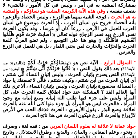
بمشاركة المشبه به في أمر ، وليس في كل الأمور ، فالشيء لا
يتصف بنفسه ،
وفي هذه الآية الكريمة المشبه هو نساؤكم ، والمشبه
به هو الحرث
، فوجه الشبه بينهما هو الزرع ، وليس الحصاد والزعم :
بأنه الحصاد خروج عن لسان العرب ، إذ الحرث موضوع في لسان
العرب للعمل في الأرض ، زرعاً كان أو غرسا ، وقد يكون الحرث
نفس الزرع وبه فسر الزجاج قوله تعالى
أصابتْ حَرْثَ قَوْمٍ ظَلَمُوا
((
أنْفُسَهم فأَهْلَكَتْه
وهو هنا على التوسع ، ولم تضع العرب كلمة
))
الحرث والحرَّاث والحارث لمن يجني الثمار ، بل هي للعمل في الزرع
والغرس .
¨ السؤال الرابع
. الآية نص هو
نِسَاؤُكُمْ حَرْثٌ لَكُمْ
((
))(البقرة: من
بعد ذلك يقول النص :
فَأْتُوا حَرْثَكُمْ أَنَّى شِئْتُمْ
الآية223)
((
))(البقرة: من
النص يصرح بإتيان الحرث ، وليس إتيان النساء أنَّى شئتم ،
الآية223)
أي إتيان الحرث من أين شئتم ، وكيف شئتم ، فأنَّى لا تسعفك يا جواد
، المسألة محصورة بإتيان الحرث ، وليس بإتيان النساء ، ألا ترى ذلك
أيها العالم الفذ ؟ المشكلة عند جواد اطلاق كلمة الحرث على كل
المرأة وليس على جزء فيها طلب الله إتيانه ومنع إتيانه مع وجود
المرأة ، فالحرث ليس هو المرأة بل جزء منها كنى الله عنه بالحرث
لعلاقة وضع البذر ، يقول الأزهري : الحرث قذفك الحب في الأرض
لازْدِِراع والحرث الزرع فيكون الحرث في هذا ناتج الحرث .
جواد عفانة لا علاقة له بعلوم اللسان العربي
من : فقه لغة ، وصرف
، ونحو ، وعلم المعاني ، والبيان ، والبديع ، وطرق الاستدلال ، وتاريخ
اللغة العربية ، وطريقة الأداء الصوتي ـ أي علم التجويد ـ وبالتالي يقع