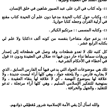
- وله كتاب في الرد على عبد الصبور شاهين في خلق الإنسان.
11
- وكتاب حول كتاب الحيدة مدعيا دون علم أن الحيدة كتاب مقنع
12
في أزلية القرآن وجعله كتابا حواريا.
- وكتابه المسمى : : مرتكبو الكبائر .
13
- يزعم جواد متفاخرا بنفسه من كونه ألف
كتابا ولا علم لي
14
14
بكتابه الرابع عشر .
كل كتبه تلك لا تعدو شطحات وقد وصل في شطحاته إلى إصدار
وريقات سماها نداء حار دون فيها
ضلال في العقيدة ودون
قول
18
44
في أخطاء في الأحكام الشرعية .
تلك هي موضوعات الجواد التي يدعي فيها أنه الفارس السابق ، الذي
لا يجاريه فارس ، ولا يلحقه جواد ، وهي كلها آراء ليست جديدة ، ولا
علاقة لها بموضوع النهضة ، أي لا علاقة لها بنقاء العقيدة ، ولا
بمنهجية للتفكير الإسلامي السليم ، وهي كلها آراء مرتجلة ، تدعو
للتقليد ، والجهل والخرافة .
والله اسأل أنْ يقي الأمة الإسلامية شرور مُعَظِمّي ذواتـهم.