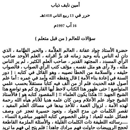
أمين نايف ذياب
حرر في
هـ
13 ربيع الثاني 1418
آب
م
1997
16
سؤالات للعالم { من قبل متعلم }
حضرة الأستاذ جواد عفانة ، العالم العلاَّمة ، والحبر الفهَّامة ، الذي
دان له الناس بأنه وحيد زمانه قد بزَّ أقرانه ، العلم الأوحد صاحب
الرأي المسدد ، المجتهد القدير ، صاحب العلم الكثير ، لم ير الناس
مثله ، ولا رأى هو مثل نفسه ، مؤلف كتب الرأي الصواب ، فالصواب
حليفه ، والسلامة من الخطأ نصيبه ، وهو القائل في كتابه : [ دور
السنة في إعادة بناء الأمة ] قال حفظه الله وأمد في عمره : أما علم
أصول فقه الحديث فلم أرَ من ألَّف فيه كتاباً مستقلاً بحسب علمي
المتواضع ! حتى ظهور هذا الكتاب لاحظ أيها القارئ كم هو تواضع هذا
الشيخ الجهبذ !!! هكذا يكون العلماء !! [ المقصود كتابه هو ] فالأستاذ
الشيخ جواد علم الأعلام ومن كان علمه هديا للأنام هيأه الله رحمة
لهذه الأمة ، لزوال الغمة ، للأخذ بيدها في مسالك العلم المفيد ،
تقصر الكلمات عن مدح الجواد ، وتعود حسيرة تعجز عن وصف
فضائل علمه للعباد ! وعلى الخصوص كتابه الشهير مباشرة النساء .
.....رسالته اللطيفة ذات الكلمات القليلة ، والأسئلة الملزمة القاطعة
لحجج الرويبضات حاولت فهم مرادك جاهدا ؛ فلم يتح لي فهم ما تريد