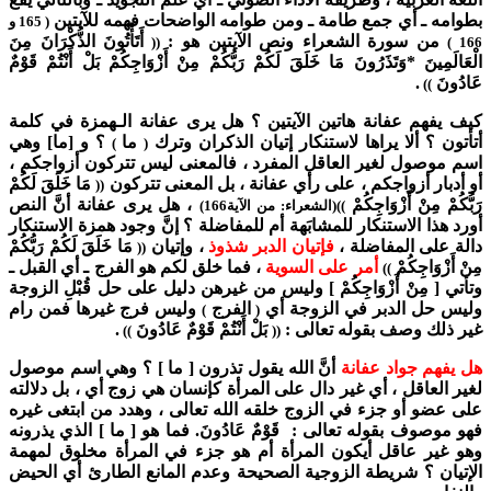
بطوامه ـ أي جمع طامة ـ ومن طوامه الواضحات فهمه للآيتين
( 165 و
من سورة الشعراء ونص الآيتين هو :
أَتَأْتُونَ الذُّكْرَانَ مِنَ
((
166 )
الْعَالَمِينَ *وَتَذَرُونَ مَا خَلَقَ لَكُمْ رَبُّكُمْ مِنْ أَزْوَاجِكُمْ بَلْ أَنْتُمْ قَوْمٌ
عَادُونَ
.
))
كيف يفهم عفانة هاتين الآيتين ؟ هل يرى عفانة الـهمزة في كلمة
أتأتون ؟ ألا يراها لاستنكار إتيان الذكران وترك
ما
؟ و [ما] وهي
)
(
اسم موصول لغير العاقل المفرد ، فالمعنى ليس تتركون أزواجكم ،
أو أدبار أزواجكم ، على رأي عفانة ، بل المعنى تتركون
مَا خَلَقَ لَكُمْ
((
رَبُّكُمْ مِنْ أَزْوَاجِكُمْ
، هل يرى عفانة أنَّ النص
))(الشعراء: من الآية166)
أورد هذا الاستنكار للمشابَهة أم للمفاضلة ؟ إنَّ وجود همزة الاستنكار
دالة على المفاضلة ،
فإتيان الدبر شذوذ
، وإتيان
مَا خَلَقَ لَكُمْ رَبُّكُمْ
((
مِنْ أَزْوَاجِكُمْ
أمر على السوية
، فما خلق لكم هو الفرج ـ أي القبل ـ
))
وتأتي [ مِنْ أَزْوَاجِكُمْ ] وليس من غيرهن دليل على حل قُبْلِ الزوجة
وليس حل الدبر في الزوجة أي
الفرج
وليس فرج غيرها فمن رام
)
(
غير ذلك وصف بقوله تعالى :
بَلْ أَنْتُمْ قَوْمٌ عَادُونَ
.
))
((
هل يفهم جواد عفانة
أنَّ الله يقول تذرون [ ما ] ؟ وهي اسم موصول
لغير العاقل ، أي غير دال على المرأة كإنسان هي زوج أي ، بل دلالته
على عضو أو جزء في الزوج خلقه الله تعالى ، وهدد من ابتغى غيره
فهو موصوف بقوله تعالى : قَوْمٌ عَادُونَ.
فما هو [ ما ] الذي يذرونه
وهو غير عاقل أيكون المرأة أم هو جزء في المرأة مخلوق لمهمة
الإتيان ؟ شريطة الزوجية الصحيحة وعدم المانع الطارئ أي الحيض