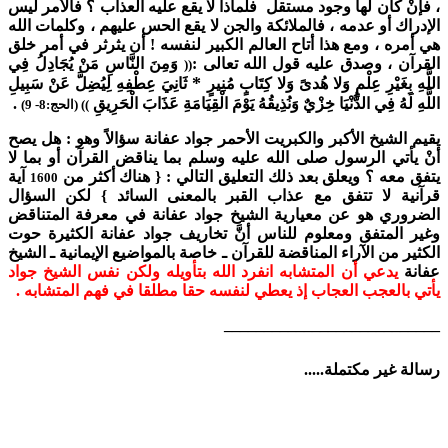
، فإنْ كان لها وجود مستقل فلماذا لا يقع عليه العذاب ؟ فالأمر ليس
الإدراك أو عدمه ، فالملائكة والجن لا يقع الحس عليهم ، وكلمات الله
هي أمره ، ومع هذا أتاح العالم الكبير لنفسه ! أن يثرثر في أمر خلق
القرآن ، وصدق عليه قول الله تعالى :
وَمِنَ النَّاسِ مَنْ يُجَادِلُ فِي
((
*
اللَّهِ بِغَيْرِ عِلْمٍ وَلا هُدىً وَلا كِتَابٍ مُنِيرٍ
ثَانِيَ عِطْفِهِ لِيُضِلَّ عَنْ سَبِيلِ
اللَّهِ لَهُ فِي الدُّنْيَا خِزْيٌ وَنُذِيقُهُ يَوْمَ الْقِيَامَةِ عَذَابَ الْحَرِيقِ
.
)) (الحج:8- 9)
يقيم الشيخ الأكبر والكبريت الأحمر جواد عفانة سؤالاً وهو : هل يصح
أنْ يأتي الرسول صلى الله عليه وسلم بما يناقض القرآن أو بما لا
يتفق معه ؟ ويعلق بعد ذلك التعليق التالي : { هناك أكثر من
آية
1600
قرآنية لا تتفق مع عذاب القبر بالمعنى السائد } لكن السؤال
الضروري هو عن معيارية الشيخ جواد عفانة في معرفة المتناقض
وغير المتفق ومعلوم للناس أنَّ تخاريف جواد عفانة الكثيرة حوت
الكثير من الآراء المناقضة للقرآن ـ خاصة بالمواضيع الإيمانية ـ الشيخ
عفانة
يدعي أن المتشابه انفرد الله بتأويله ولكن نفس الشيخ جواد
يأتي بالعجب العجاب إذ يعطي لنفسه حقا مطلقا في فهم المتشابه .
___________________________
رسالة غير مكتملة.....