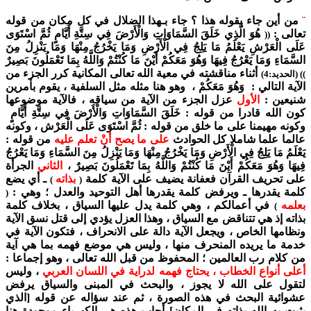
¨
من أين جاء بقوله هذا ؟ جاء بـهذا الضلال في كل مكان من قوله
تعالى :
هُوَ الَّذِي خَلَقَ السَّمَاوَاتِ وَالْأَرْضَ فِي سِتَّةِ أَيَّامٍ ثُمَّ اسْتَوَى
((
عَلَى الْعَرْشِ يَعْلَمُ مَا يَلِجُ فِي الْأَرْضِ وَمَا يَخْرُجُ مِنْهَا وَمَا يَنْزِلُ مِنَ
السَّمَاءِ وَمَا يَعْرُجُ فِيهَا وَهُوَ مَعَكُمْ أَيْنَ مَا كُنْتُمْ وَاللَّهُ بِمَا تَعْمَلُونَ بَصِيرٌ
أثناء مناقشته في معية الله تعالى المكانية كرر الجزء من
)) (الحديد:4)
الآية التالي : وَهُوَ مَعَكُمْ ، وهو هنا مثله مثل السلفية ، يقوم بأمرين
شنيعين :
الأول
عزل الجزء من الآية من سياقه ، فالآية موضوعها
كون الله قادرا من قوله : خَلَقَ السَّمَاوَاتِ وَالْأَرْضَ فِي سِتَّةِ أَيَّامٍ
وكونه مهيمنا على ما خلق من قوله : ثُمَّ اسْتَوَى عَلَى الْعَرْش ، وكونه
عالما علما شاملا كل الحوادث
على ما يصح أنْ تعلم عليه
من قوله :
يَعْلَمُ مَا يَلِجُ فِي الْأَرْضِ وَمَا يَخْرُجُ مِنْهَا وَمَا يَنْزِلُ مِنَ السَّمَاءِ وَمَا يَعْرُجُ
فِيهَا وَهُوَ مَعَكُمْ أَيْنَ مَا كُنْتُمْ وَاللَّهُ بِمَا تَعْمَلُونَ بَصِيرٌ ،
الثاني
الجرأة
على تحريف القرآن فعفانة يضيف على الآية كلمة
بذاته
ـ أي يضع
)
(
كلمة يقدرها ـ ويرفض كلمة يقدرها أهل التوحيد والعدل ؛ وهي :
(
بعلمه
في أعمالكم ، وهي كلمة يدل عليها السياق ، بخلاف كلمة
)
بذاته إذ هي تتناقض مع السياق ، وهذا العزل يؤدي إلى قتل نسق الآية
ونظامها الخاص ، ويجعل الآية دالة على الانحراف ، فتكون الآية في
خدمة ما يريده المنحرف منها ، وليس هي موضع فهمه بما هي آية
من كلام رب العالمين ؛ المحفوظ من قبل الله تعالى ، وهو إجماعا :
أعلى أنواع الخطاب ، يحتاج فهمه لدراية في اللسان العربي
، وليس
لتقول على الله لا يجوز ، والبحث في المبنى والسياق يرفض
عشوائية البحث في هذه الصورة ، ثم عند سؤاله عن قوله [الذي
يثبت به الله بذاته في المكان] أجاب هذه هي الكهرباء موجودة هنا