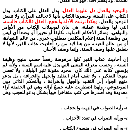
لحكمة، ولا يظلم أحداً، فهو الله العدل.
والتوحيد والعدل دل عليهما العقل
، ودل العقل على الكتاب، ودل
الكتاب على السنة، وحصرها الكتاب بأنها لا تخالف القرآن، ولا تنقض
التوحيد والعدل،
وهكذا ترتبت الأدلة والحجج، العقل فالكتاب فالسنة
،
التي لها وظيفة عملية، هي بيان لمجملات الكتاب من الأوامر
والنواهي، وسائر الأحكام العملية، تكليفاً أو تخييراً أو وضعاً أي ليس
من وظيفة السنة إعلام المكلفين بمطلوب خبري، من عالم الشهادة،
أو من عالم الغيب، من هنا لابد من رد أحاديث عذاب القبر، لأنها لا
ينطبق عليها وصف السنة، وإنما وصف الأخبار.
إن أحاديث عذاب القبر كلها مرفوضة رفضاً حسب منهج وظيفة
السنة ، وحسب معرفة المعنى التي يدل عليه اسم السنة ، ولأنه لم
يؤسس كتابه على ذلك كان مجرد مقولة تثير البلبلة ، ولا تعطي
منهجاً للتفكير ، ولا تقف أمام التقليد والجهل والخرافة ، بل يدعو
منهج الجواد إلى التقليد والجهل والخرافة ، والتحكم الذاتي دون
الموضوعي ، ولهذا اضطربت عليه جميعُ آرائه وهي في الحقيقة آراء
معدودة وقد أصدرها في كتب متفاخرا فيها بشكل يدعو للعجب وهي
:
- رأيه الصواب في الزينة والحجاب .
1
- ورأيه الصواب في تعدد الأحزاب .
2
- ورأيه الصواب في منسوخ الكتاب .
3