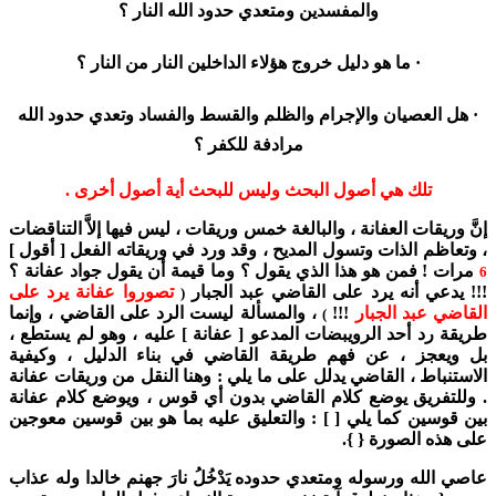
والمفسدين ومتعدي حدود الله النار ؟
· ما هو دليل خروج هؤلاء الداخلين النار من النار ؟
· هل العصيان والإجرام والظلم والقسط والفساد وتعدي حدود الله
مرادفة للكفر ؟
تلك هي أصول البحث وليس للبحث أية أصول أخرى .
إنَّ وريقات العفانة ، والبالغة خمس وريقات ، ليس فيها إلاَّ التناقضات
، وتعاظم الذات وتسول المديح ، وقد ورد في وريقاته الفعل [ أقول ]
مرات ! فمن هو هذا الذي يقول ؟ وما قيمة أن يقول جواد عفانة ؟
6
!!! يدعي أنه يرد على القاضي عبد الجبار
تصوروا عفانة يرد على
(
القاضي عبد الجبار
!!!
، والمسألة ليست الرد على القاضي ، وإنما
)
طريقة رد أحد الرويبضات المدعو [ عفانة ] عليه ، وهو لم يستطع ،
بل ويعجز ، عن فهم طريقة القاضي في بناء الدليل ، وكيفية
الاستنباط ، القاضي يدلل على ما يلي : وهنا النقل من وريقات عفانة
. وللتفريق يوضع كلام القاضي بدون أي قوس ، ويوضع كلام عفانة
بين قوسين كما يلي [ ] : والتعليق عليه بما هو بين قوسين معوجين
على هذه الصورة { }.
عاصي الله ورسوله ومتعدي حدوده يَدْخُلُ نارَ جهنم خالدا وله عذاب