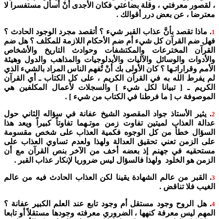
، لقصور معرفتي ، وقلة بضاعتي فكان الأجدى أنْ أسأل مستفسرا لا
معترضا ، عن بعض درر أقوالك .
. ماذا تقصد بأنَّ عذاب القبر شيء ؟ أتقصد مجرد الوجود الحادث ؟
1
فهل ضم القرآن كل شيء أم ضم الأحكام اللازمة للمكلف ؟ هل ضم
القرآن المخترعات والمكتشفات وحوادث التاريخ والأشخاص
والأدوات والوسائل والآليات والأيدلوجيات والمذاهب والدول وهيئة
الأمم وقراراتـها ؟ كان الأولى بك أنْ تُفهم الناس المراد بالشيء الذي
لم يفرط الله به في القرآن الكريم ، على كل الكتاب ـ أي القرآن
الكريم ـ [ تبيانا لكل شيء ] والسجلات لأعمال المكلفين هي
الموصوفة ب [ ما فرطنا في الكتاب من شيء ] .
. يثير الأستاذ جواد المقصود الشيخ عفانة في سؤاله الثاني حول
2
عدالة العذاب لميتين تفاوت زمن موتـهما تفاوتاً كبيراً ويعد هذا
السؤال خطأ من كل الوجوه فكمية العذاب على شخص مقسومة
على الزمن تعني تحقيق العدالة ولهذا ولعدم تساوي العذاب على
مستحقيه في جهنم إذ بعضه أخف من الآخر بنص القرآن مع أن
الزمن هو الخلود ولهذا فالسؤال ليس ضروريا لإنكار عذاب القبر .
. القبر من عالم الشهادة يقينا لكن العذاب الحادث فيه من عالم
3
الغيب فلا تناقض .
. هل الروح وجود مستقل أم وجود تابع عند العلم الكبير عفانة ؟
4
المهم ليس معرفة كنهها ، الضروري معرفته وجودها مستقلاً أو تابعا