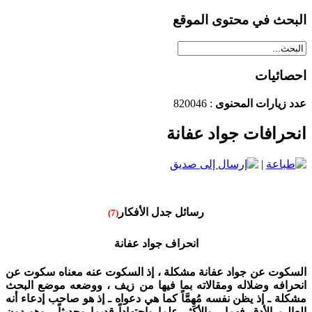
البحث في محتوى الموقع
احصائيات
عدد زيارات المحنوى
: 820046
انحرافات جواد عفانة
|
رسائل جدل الأفكار
(7)
انحراف جواد عفانة
السكوت عن جواد عفانة مشكلة ، إذ السكوت عنه معناه سكوت عن
انحرافه وضلاله ومقالاته بما فيها من زيف ، ووضعه موضع البحث
مشكلة ـ إذ يظن نفسه مُهِمَّاً كما هي دعواه ـ إذ هو صاحب إدعاء أنه
العالِـم الأدق فهما ، والأكثر علما واجتهاداً قديما وحديثاً ، وهو دون