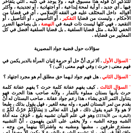
للتذكير أنَّ قوله هذا مسبوق فيه ، ولا يوجد في كتبه ـ التي يتفاخر
فيها ـ أي جديد ، أو أية لمحة إبداعية ، أو اجتهادية ، أو تجديدية ، وأكثر
أقواله داخل المختَلف عليه في الفقه الإسلامي ، أي في قضايا من
الأحكام ، وليست من قضايا
التفكير
، أو التأسيس ، أو التأصيل ، أو
التقعيد ، فهي كلها ليست ذات قيمة في
النهضة
، بل يصاحبها الضرر
الخفي للأمة ـ مثل قضايا السلفية ـ بل قضايا السلفية أفضل في كل
المعايير من قضاياه .
سؤالات حول قضية جواد المصيرية
¨ السؤال الأول
. ألا ترى أنَّ حل أو حرمة إتيان المرأة بالدبر يكمن في
فهم معنى
حرث
وفي فهم معنى
أنَّى
؟
)
(
)
(
¨ السؤال الثاني
. هل فهم جواد لـهما حق مطلق أم هو مجرد اجتهاد ؟
¨ السؤال الثالث
. كيف يفهم عفانة كلمة حرث ؟ يفهم عفانة كلمة
حرث بأنـها بستان مملوء بالثمار ، ولأنه صاحب هذا الحرث فهو
يتناول الثمر الذي يشاء ، هذا زعم جواد عفانة . صاحب البستان له أنْ
يقدم من ثمر البستان لغيره ، وله بيعه للغير ، فهل يقول بذلك ، طبعا
لا هو ولا غيره يقول ذلك ، قول الله تعالى
نِسَاؤُكُمْ حَرْثٌ لَكُمْ
)
)
((
وهو في علم البيان تشبيه بليغ ، حُذِفَ منه أداة
(البقرة: من الآية223)
الشبه ووجه الشبه ، ولا يخفى على الذين يفهمون ، أنَّ التشبيه
مستدع طرفين ، مشبهاَ ومشبه به واشتراكاً بينهما من وجه ،
وافتراقاً في آخر ، إذ تشبيه الشيء بالشيء لا يكون إلاَّ وصفاً له ،