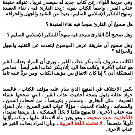
وفي جريدة اللواء ، عن كتاب جديد له سيصدر قريباً ، عنوانه حقيقة
عذاب القبر ، واصفاً الكتابَ بقوله : يجد القارئ فيه ، نقاء العقيدة
ومنهج التفكير الإسلامي السليم ، بعيداً عن التقليد والجهل والخرافة .
هل صحيحٌ أن القارئ سيجدُ فيه نقاء العقيدة ؟
وهل صحيح أنَّ القارئ سيجد فيه منهجاً للتفكير الإسلامي السليم ؟
وهل صحيح أن طريقة عرض الموضوع ابتعدت عن التقليد والجهل
والخرافة ؟
الكاتب معروف بأنه ينكر عذاب القبر ، ويرى أن المراد بعذاب القبر
هو عذاب الآخرة وكاتب هذا الرد
أنا
ينكر عذاب القبر أيضاً ، فما هي
)
(
المشكلة أذن ؟ إذا كان الاتفاق بين مؤلف الكتاب ومن يردُّ عليه تاماً
! .
يكمن الاختلاف في المنهج الذي سار عليه مؤلف الكتاب ، فالسيد
جواد عفانة يقول بصحة أحاديث عذاب القبر ، التي صححها علماء
الحديث ، مثل البخاري ، ومسلم ، وغيرهما ، من أصحاب السنن ،
والمسانيد ، وعلماء الحديث ، مؤوِّلاً عذاب القبر الصريح ، بأن المراد
منه عذاب الآخرة ، فالمنهج هكذا لا يَحُلُّ المشكلة ، بل يزيدها تعقيداً ،
فالأحاديث عنده صحيحة
، وهو يجيز بناء الاعتقاد عليها ، ولكنه يأوِّلها
تأويلاً متعسفاً ،
لا تحتمله اللغة العربية
، وبأن المراد بعذاب القبر هو
عذاب الآخرة .