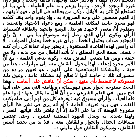
غيره الـمجدد الأوحد ، ولـهذا يزعم بأنه علم العلماء ، يأتي بما لم
تستطع أنْ تأتيَ به الأوائل ، وكل من يخالفه في الرأي ، فهو لا يفهم ،
إذ الفهم محصور على وجه الضرورة به ، وإذ يقوم واحد بنقد كلامه
فهو مجرد حاسد لمكانته العلمية ، ومع دعواه الاجتهاد والتجديد ،
ومعلوم أنَّ معنى الاجتهاد هو بذل الوسع والجهد والطاقة لاستنباط
الرأي ويكون الرأي الذي وصل إليه موصوفا بما يلي : إنَّ رأي
المجتهد صواب يحتمل الخطأ ، ورأي غيره خطأٌ يحتمل الصواب ، إلا
أنه رافض لهذه القاعدة المستقرة ، إذ يعتبر جواد عفانة كل رأي كتبه
، يتصف بصفة الحق المطلق ، لا يأتيه الباطل من بين يديه ، ولا من
خلفه ، ومن هنا يصعب النقاش معه ، وكونه يدعي العلمية ، مع أنَّ
الأمر مجرد إدعاء ، لهذا يتحول النقاش معه إلى مهاترات ، هذا من
جهة ، والمشكلة المستعصية على الفهم ، هو تعيين مراده من
منشوراته تلك !، خاصة أنـها لا تعالج أية مشكلة عامة ، وفوق ذلك
فمقولاته لا تنضبط بأي منهج ، يمكن أنْ يناقش على أساسه
، وهذا
البحث سيتوجه لحوار بعض تـهويـماته ، وطامته التي يصر على أنـها
فتح مبين في العلم الشرعي ، مع أنَّ أقلَّ ما يقال عنها : إنـها علم
قلة الحياء ، والرأي مسبوق فيه ؛ يعرفه كل من لهم أدنى صلة بكتب
الفقه ، فهل يريد تعريف العامة ؟ أم أنه يرى في نشر هذا الرأي
مشروع النهضة ؟! ما على الأمة إلاَّ أنْ تباشر ذلك فيأتيها النصر ،
ولهذا يتحدى به ويبذل الجهود المضنية لنشره ، وحتى تختصر
مسافات الجدال والحوار والنقاش معه ، فلا بد من تحديد أسس
النقاش ، وسيكون النقاش حول ما يلي : ـ