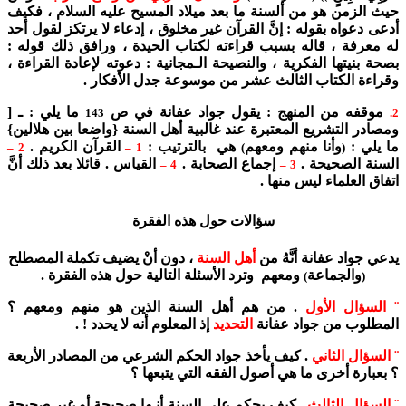
حيث الزمن هو من ألسنة ما بعد ميلاد المسيح عليه السلام ، فكيف
أدعى دعواه بقوله : إنَّ القرآن غير مخلوق ، إدعاء لا يرتكز لقول أحد
له معرفة ، قاله بسبب قراءته لكتاب الحيدة ، ورافق ذلك قوله :
بصحة بنيتها الفكرية ، والنصيحة الـمجانية : دعوته لإعادة القراءة ،
وقراءة الكتاب الثالث عشر من موسوعة جدل الأفكار .
موقفه من المنهج : يقول جواد عفانة في ص
ما يلي : ـ [
143
2.
ومصادر التشريع المعتبرة عند غالبية أهل السنة {واضعا بين هلالين}
ما يلي :
وأنا منهم ومعهم
هي بالترتيب :
القرآن الكريم .
2 –
1 –
)
(
السنة الصحيحة .
إجماع الصحابة .
القياس . قائلا بعد ذلك أنَّ
4 –
3 –
اتفاق العلماء ليس منها .
سؤالات حول هذه الفقرة
يدعي جواد عفانة أنَّهُ من
أهل السنة
، دون أنْ يضيف تكملة المصطلح
والجماعة
ومعهم وترد الأسئلة التالية حول هذه الفقرة .
)
(
¨ السؤال الأول
. من هم أهل السنة الذين هو منهم ومعهم ؟
المطلوب من جواد عفانة
التحديد
إذ المعلوم أنه لا يحدد ! .
¨ السؤال الثاني
. كيف يأخذ جواد الحكم الشرعي من المصادر الأربعة
؟ بعبارة أخرى ما هي أصول الفقه التي يتبعها ؟
¨ السؤال الثالث
. كيف يحكم على السنة أنـها صحيحة أو غير صحيحة