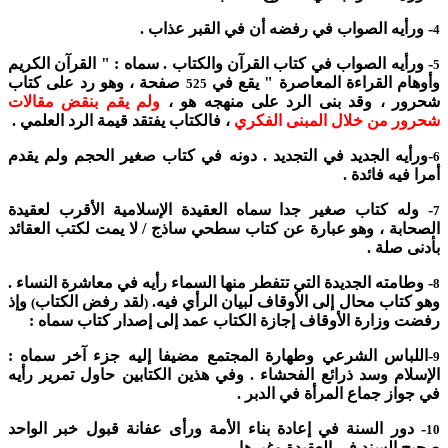
- ورأيه الصواب في رفضه أن في القبر عذاب .
4
- ورأيه الصواب في كتاب القرآن والكتاب . سماه : " القرآن الكريم
5
وأوهام القراءة المعاصرة " يقع في
صفحة ، وهو رد على كتاب
525
شحرور ، وقد بنى الرد على منهجه هو ،
ولم يقم بنقض مقالات
شحرور من خلال المبنى الفكري
، فالكتاب يفتقد قيمة الرد العلمي .
-ورأيه الجديد في التجديد . دونه في كتاب صغير الحجم ولم يقدم
6
أمرا فيه فائدة .
- وله كتاب صغير جدا سماه العقيدة الإسلامية الأقرب لعقيدة
7
الصحابة ، وهو عبارة عن كتاب سطحي ساذج / لا يمت لكتب العقائد
بأدنى صلة .
- وطامته الجديدة التي تتفطر منها السماء رأيه في معاشرة النساء .
8
وهو كتاب محال إلى الأوقاف لبيان الرأي فيه.
لقد رفض الكتاب
وإذ
)
(
رفضت وزارة الأوقاف إجازة الكتاب عمد إلى إصدار كتاب سماه :
-اللباس الشرعي وطهارة المجتمع مضيفا إليه جزء آخر سماه :
9
الإسلام وسد ذرائع الفحشاء . وفي هذين الكتابين حاول تمرير رأيه
في جواز جماع المرأة في الدبر .
- دور السنة في إعادة بناء الأمة ورأى عفانة قبول خبر الواحد
10
صحيح السند في العقيدة وغيرها .