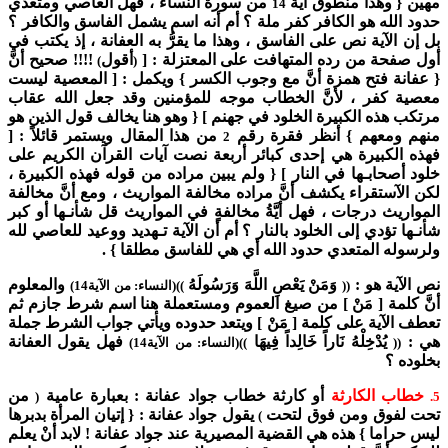
مهين { وهذا منطوق آية
من سورة النساء ، فهل العاصي ومتعدي
14
حدود الله هو الكافر كفر ملة ؟ أم أنه اسم يشمل الفاسق والكافر ؟
بل إن الآية نص على الفاسق ، وهذا ما يقرُّ به العفانة ، إذ يكتب في
أول صفحة من رده المتهافت على المعتزلة : [
أقول
!!!! صحيح أنَّ
)
(
{ عفانة فتح همزة أنَّ مع وجوب الكسر } ويكمل : [ المعصية ليست
معصية كفر ، لأنَّ الخطاب موجه للمؤمنين وقد جعل الله عقاب
مرتكب هذه الكبيرة الخلود في جهنم ] { وهو هنا يخالف قول الذين هو
منهم ومعهم } أنظر فقرة رقم
من هذا المقال ويستمر قائلاً : [
2
فهذه الكبيرة هي إحدى كبائر أربعة نصت آيات القرآن الكريم على
خلود أصحابـها في النار ] { ولم يبين مراده من قوله فهذه الكبيرة ،
لكن الآستقراء يكشف أنَّ مراده مخالفة المواريث ، ومع أنَّ مخالفة
المواريث درجات ، فهل أيَّةُ مخالفةٍ في المواريث قل شأنـها أو كبر
شأنـها تؤدي إلى الخلود بالنار ؟ أم أن الآية تـهديد ووعيد للعاصي لله
ولرسوله المتعدي حدود الله أي هي للفاسق مطلقا } .
نص الآية هو :
وَمَنْ يَعْصِ اللَّهَ وَرَسُولَهُ
والمعلوم
((
))(النساء: من الآية14)
أنَّ كلمة [ مَنْ ] من صيغ العموم ومستعملة هنا اسم شرط جازم ثم
تعطف الآية على كلمة [ مَنْ ] ويتعد حدوده ويأتي جواب الشرط جملة
هي :
يُدْخِلْهُ نَاراً خَالِداً فِيهَا
فهل يقول العفانة
((
))(النساء: من الآية14)
بخلوده ؟
خطاب الكارثة
أو كارثة خطاب جواد عفانة : بعبارة عامية
من
(
5.
تحت لفوق ومن فوق لتحت
يقول جواد عفانة : { إتيان المرأة بدبرها
)
ليس حراما } هذه هي القضية المصيرية عند جواد عفانة ! لابد أنْ يعلم