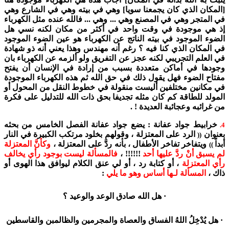
[المكان الذي كان يجمعنا سويا] وهي في بيته وهي في الشارع وهي
في المتجر وهي في المصنع وهي ... وهي ... فالله عنده مثل الكهرباء
إذ هي موجودة في وقت واحد في أكثر من مكان لكنه نسي هل
الضوء الموجود في بيته الناتج عن الكهرباء هو عين الضوء الموجود
في المكان الذي كنا فيه ؟ رغم أنه مهندس وهذا يعني أنه ذو شهادة
في العلم التجريبي لكنه عجز عن التفريق ولو ألزمه عن الكهرباء بان
وجودها في أماكن متعددة بسبب من إرادة في الإنسان أن يفتح
مفتاح الضوء فهل يقول ذلك في حق الله ثم هذه الكهرباء الموجودة
في مكانين مختلفين أليست منقولة في خطوط النقل من المحول أو
المولد للطاقة كم كان مثله تجديفا بحق ذات الله للتدليل على فكرة
من غرائبه وعجائبة العديدة ! .
خرابيط جواد عفانة : يضع جواد عفانة الفصل الخامس من بحثه
4.
بعنوان
الرد على المعتزلة ، وقولهم بخلود مرتكب الكبيرة في النار
((
أبداً
ويتفاخر تفاخر الأطفال ، بأنه ردَّ على المعتزلة ،
وكأنَّ المعتزلة
))
لم يسبق أنْ ردَّ عليها أحد
!!!!!! ،
فالمسألة ليست بوجود رأي يخالف
رأي المعتزلة
، أو كتابة رد ، أو لي عنق الكلام ليوافق هذا الهوى أو
ذاك ،
المسألة لـها أساس وهو ما يلي
:
· هل الله صادق الوعد والوعيد ؟
· هل يُدْخِلُ اللهُ الفساق والعصاة والمجرمين والظالمبن والقاسطين