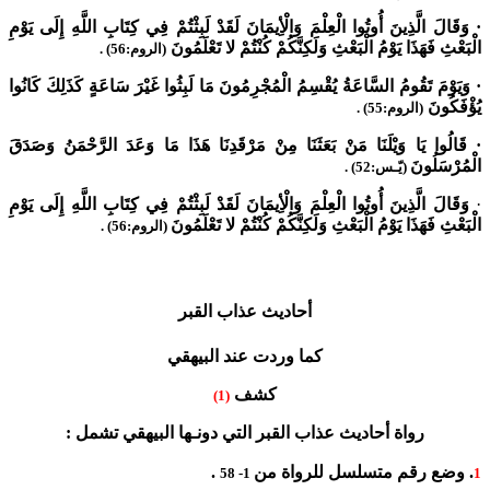
·
وَقَالَ الَّذِينَ أُوتُوا الْعِلْمَ وَالْأِيمَانَ لَقَدْ لَبِثْتُمْ فِي كِتَابِ اللَّهِ إِلَى يَوْمِ
الْبَعْثِ فَهَذَا يَوْمُ الْبَعْثِ وَلَكِنَّكُمْ كُنْتُمْ لا تَعْلَمُونَ
(الروم:56) .
·
وَيَوْمَ تَقُومُ السَّاعَةُ يُقْسِمُ الْمُجْرِمُونَ مَا لَبِثُوا غَيْرَ سَاعَةٍ كَذَلِكَ كَانُوا
يُؤْفَكُونَ
(الروم:55) .
·
قَالُوا يَا وَيْلَنَا مَنْ بَعَثَنَا مِنْ مَرْقَدِنَا هَذَا مَا وَعَدَ الرَّحْمَنُ وَصَدَقَ
الْمُرْسَلُونَ
(يّـس:52) .
·
وَقَالَ الَّذِينَ أُوتُوا الْعِلْمَ وَالْأِيمَانَ لَقَدْ لَبِثْتُمْ فِي كِتَابِ اللَّهِ إِلَى يَوْمِ
الْبَعْثِ فَهَذَا يَوْمُ الْبَعْثِ وَلَكِنَّكُمْ كُنْتُمْ لا تَعْلَمُونَ
(الروم:56) .
أحاديث عذاب القبر
كما وردت عند البيهقي
كشف
(1)
رواة أحاديث عذاب القبر التي دونـها البيهقي تشمل :
.
وضع رقم متسلسل للرواة من
.
1- 58
1