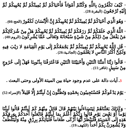
·
كَيْفَ تَكْفُرُونَ بِاللَّهِ وَكُنْتُمْ أَمْوَاتاً فَأَحْيَاكُمْ ثُمَّ يُمِيتُكُمْ ثُمَّ يُحْيِيكُمْ ثُمَّ
إِلَيْهِ تُرْجَعُونَ
(البقرة:28) .
·
وَهُوَ الَّذِي أَحْيَاكُمْ ثُمَّ يُمِيتُكُمْ ثُمَّ يُحْيِيكُمْ إِنَّ الْأِنْسَانَ لَكَفُورٌ
(الحج:66) .
·
اللَّهُ الَّذِي خَلَقَكُمْ ثُمَّ رَزَقَكُمْ ثُمَّ يُمِيتُكُمْ ثُمَّ يُحْيِيكُمْ هَلْ مِنْ شُرَكَائِكُمْ
مَنْ يَفْعَلُ مِنْ ذَلِكُمْ مِنْ شَيْءٍ سُبْحَانَهُ وَتَعَالَى عَمَّا يُشْرِكُونَ
(الروم:40) .
·
قُلِ اللَّهُ يُحْيِيكُمْ ثُمَّ يُمِيتُكُمْ ثُمَّ يَجْمَعُكُمْ إِلَى يَوْمِ الْقِيَامَةِ لا رَيْبَ فِيهِ
وَلَكِنَّ أَكْثَرَ النَّاسِ لا يَعْلَمُونَ
(الجاثـية:26) .
·
قَالُوا رَبَّنَا أَمَتَّنَا اثْنَتَيْنِ وَأَحْيَيْتَنَا اثْنَتَيْنِ فَاعْتَرَفْنَا بِذُنُوبِنَا فَهَلْ إِلَى خُرُوجٍ
مِنْ سَبِيلٍ
(غافر:11) .
. آيات دالة على عدم وجود حياة بين الميتة الأولى وحتى البعث .
3
·
يَوْمَ يَدْعُوكُمْ فَتَسْتَجِيبُونَ بِحَمْدِهِ وَتَظُنُّونَ إِنْ لَبِثْتُمْ إِلَّا قَلِيلاً
(الإسراء:52)
.
·
وَكَذَلِكَ بَعَثْنَاهُمْ لِيَتَسَاءَلُوا بَيْنَهُمْ قَالَ قَائِلٌ مِنْهُمْ كَمْ لَبِثْتُمْ قَالُوا لَبِثْنَا
يَوْماً أَوْ بَعْضَ يَوْمٍ قَالُوا رَبُّكُمْ أَعْلَمُ بِمَا لَبِثْتُمْ فَابْعَثُوا أَحَدَكُمْ بِوَرِقِكُمْ
هَذِهِ إِلَى الْمَدِينَةِ فَلْيَنْظُرْ أَيُّهَا أَزْكَى طَعَاماً فَلْيَأْتِكُمْ بِرِزْقٍ مِنْهُ وَلْيَتَلَطَّفْ
وَلا يُشْعِرَنَّ بِكُمْ أَحَداً
(الكهف:19) .