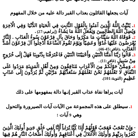
آيات يجعلها القائلون بعذاب القبر دالة عليه من خلال المفهوم
. يُثَبِّتُ اللَّهُ الَّذِينَ آمَنُوا بِالْقَوْلِ الثَّابِتِ فِي الْحَيَاةِ الدُّنْيَا وَفِي الْآخِرَةِ
1
وَيُضِلُّ اللَّهُ الظَّالِمِينَ وَيَفْعَلُ اللَّهُ مَا يَشَاءُ
.
(إبراهيم:27)
. فَوَقَاهُ اللَّهُ سَيِّئَاتِ مَا مَكَرُوا وَحَاقَ بِآلِ فِرْعَوْنَ سُوءُ الْعَذَابِ . النَّارُ
2
يُعْرَضُونَ عَلَيْهَا غُدُوّاً وَعَشِيّاً وَيَوْمَ تَقُومُ السَّاعَةُ أَدْخِلُوا آلَ فِرْعَوْنَ أَشَدَّ
الْعَذَابِ .
(غافر:45-46) .
. قَالُوا رَبَّنَا أَمَتَّنَا اثْنَتَيْنِ وَأَحْيَيْتَنَا اثْنَتَيْنِ فَاعْتَرَفْنَا بِذُنُوبِنَا فَهَلْ إِلَى خُرُوجٍ
3
مِنْ سَبِيلٍ
(غافر:11) .
. وَمِمَّنْ حَوْلَكُمْ مِنَ الْأَعْرَابِ مُنَافِقُونَ وَمِنْ أَهْلِ الْمَدِينَةِ مَرَدُوا عَلَى
4
النِّفَاقِ لا تَعْلَمُهُمْ نَحْنُ نَعْلَمُهُمْ سَنُعَذِّبُهُمْ مَرَّتَيْنِ ثُمَّ يُرَدُّونَ إِلَى عَذَابٍ
عَظِيمٍ
(التوبة:101).
آيات يراها نفاة عذاب القبر إنـها دالة بمفهومها على ذلك
. سيطلق على هذه المجموعة من الآيات آيات الصيرورة والتحول
1
وهي
آيات :
9
·
وَإِنْ تَعْجَبْ فَعَجَبٌ قَوْلُهُمْ أَإِذَا
كُنَّا تُرَاباً
أَإِنَّا لَفِي خَلْقٍ جَدِيدٍ أُولَئِكَ الَّذِينَ
كَفَرُوا بِرَبِّهِمْ وَأُولَئِكَ الْأَغْلالُ فِي أَعْنَاقِهِمْ وَأُولَئِكَ أَصْحَابُ النَّارِ هُمْ فِيهَا