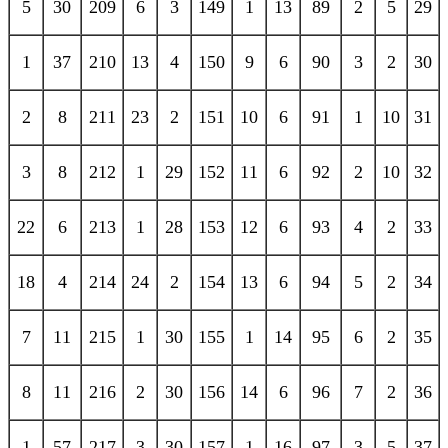
5
30
209
6
3
149
1
13
89
2
5
29
1
37
210
13
4
150
9
6
90
3
2
30
2
8
211
23
2
151
10
6
91
1
10
31
3
8
212
1
29
152
11
6
92
2
10
32
22
6
213
1
28
153
12
6
93
4
2
33
18
4
214
24
2
154
13
6
94
5
2
34
7
11
215
1
30
155
1
14
95
6
2
35
8
11
216
2
30
156
14
6
96
7
2
36
1
57
217
3
30
157
1
16
97
3
5
37