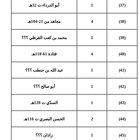
(37)
1
أبو الدرداء ت 32هـ
(38)
4
مجاهد من 21-104هـ
(39)
1
محمد بن كعب القرظي ؟؟؟
(40)
4
قتادة 61-118هـ
(41)
1
عبد الله بن حنطب ؟؟؟
(42)
1
أبو صالح ؟؟؟
(43)
1
السدّي ت 128هـ
(44)
2
الحسن البصري ت 110هـ
(45)
1
زاذان ؟؟؟