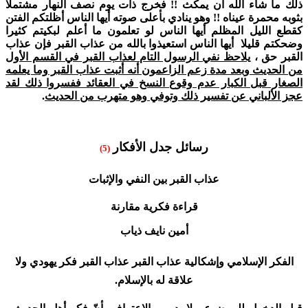
ذلك ما شاء الله أن يمكث !! فخرج ذات يوم نصف النهار مشتملا
بثوبه محمرة عيناه !! وهو ينادي بأعلى صوته أيها الناس أظلتكم الفتن
كقطع الليل المظلم أيها الناس لو تعلمون ما أعلم لبكيتم كثيرا
وضحكتم قليلا أيها الناس استعيذوا بالله من عذاب القبر فإن عذاب
القبر حق ،
يلاحظ نفي الرسول التام لعذاب القبر في القسم الأول
من الحديث وبعد مدة زعم الزاعمون أنه أثبت عذاب القبر وما يعلمه
الصغار قبل الكبار عدم وقوع النسخ في العقائد ففسروا ذلك لقد
عجز الألباني عن تفسير ذلك وتوفي وهو متهرب من الحديث
.
رسائل جدل الأفكار
(5)
عذاب القبر بين النفي والإثبات
قراءة فكرية مقارنة
أمين نايف ذياب
الفكر الإسلامي وإشكالية عذاب القبر عذاب القبر فكر يهودي ولا
علاقة له بالإسلام.