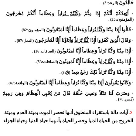
خَالِدُونَ
(الرعد:5) .
·
أَيَعِدُكُمْ أَنَّكُمْ إِذَا مِتُّمْ
وَكُنْتُمْ تُرَاباً
وَعِظَاماً أَنَّكُمْ مُخْرَجُونَ
(المؤمنون:35) .
·
قَالُوا أَإِذَا مِتْنَا
وَكُنَّا تُرَاباً
وَعِظَاماً أَإِنَّا لَمَبْعُوثُونَ
(المؤمنون:82) .
·
وَقَالَ الَّذِينَ كَفَرُوا أَإِذَا
كُنَّا تُرَاباً
وَآبَاؤُنَا أَإِنَّا لَمُخْرَجُونَ
.
(النمل:67)
·
أَإِذَا مِتْنَا
وَكُنَّا تُرَاباً
وَعِظَاماً أَإِنَّا لَمَبْعُوثُونَ
(الصافات:16) .
·
أَإِذَا مِتْنَا
وَكُنَّا تُرَاب
اً وَعِظَاماً أَإِنَّا لَمَدِينُونَ
(الصافات:53) .
·
أَإِذَا مِتْنَا وَكُنَّا تُرَاباً ذَلِكَ رَجْعٌ بَعِيدٌ
(قّ:3) .
·
وَكَانُوا يَقُولُونَ أَإِذَا مِتْنَا
وَكُنَّا تُرَاباً
وَعِظَاماً أَإِنَّا لَمَبْعُوثُونَ
(الواقعة:47) .
·
وَضَرَبَ لَنَا مَثَلاً وَنَسِيَ خَلْقَهُ قَالَ مَنْ يُحْيِي الْعِظَامَ وَهِيَ رَمِيمٌ
(يّـس:78) .
آيات دالة باستقراء المنطوق أنـها تحصر الموت بميتة العدم وميتة
2.
الخروج من الحياة الدنيا وحصر الحياة بأنـهما حياة الدنيا وحياة الجزاء
.