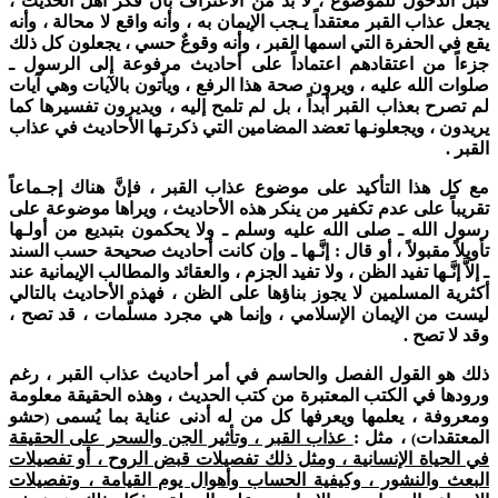
قبل الدخول للموضوع ، لا بد من الاعتراف بأنّ فكر أهل الحديث ،
يجعل عذاب القبر معتقداً يـجب الإيمان به ، وأنه واقع لا محالة ، وأنه
يقع في الحفرة التي اسمها القبر ، وأنه وقوعٌ حسي ، يجعلون كل ذلك
جزءاً من اعتقادهم اعتماداً على أحاديث مرفوعة إلى الرسول ـ
صلوات الله عليه ، ويرون صحة هذا الرفع ، ويأتون بالآيات وهي آيات
لم تصرح بعذاب القبر أبداً ، بل لم تلمح إليه ، ويديرون تفسيرها كما
يريدون ، ويجعلونـها تعضد المضامين التي ذكرتـها الأحاديث في عذاب
القبر .
مع كل هذا التأكيد على موضوع عذاب القبر ، فإنَّ هناك إجـماعاً
تقريباً على عدم تكفير من ينكر هذه الأحاديث ، ويراها موضوعة على
رسول الله ـ صلى الله عليه وسلم ـ ولا يحكمون بتبديع من أولـها
تأويلاً مقبولاً ، أو قال : إنَّـها ـ وإن كانت أحاديث صحيحة حسب السند
ـ إلاَّ إنَّـها تفيد الظن ، ولا تفيد الجزم ، والعقائد والمطالب الإيمانية عند
أكثرية المسلمين لا يجوز بناؤها على الظن ، فهذه الأحاديث بالتالي
ليست من الإيمان الإسلامي ، وإنما هي مجرد مسلّمات ، قد تصح ،
وقد لا تصح .
ذلك هو القول الفصل والحاسم في أمر أحاديث عذاب القبر ، رغم
ورودها في الكتب المعتبرة من كتب الحديث ، وهذه الحقيقة معلومة
ومعروفة ، يعلمها ويعرفها كل من له أدنى عناية بما يُسمى
حشو
(
المعتقدات
، مثل :
عذاب القبر ، وتأثير الجن والسحر على الحقيقة
)
في الحياة الإنسانية ، ومثل ذلك تفصيلات قبض الروح ، أو تفصيلات
البعث والنشور ، وكيفية الحساب وأهوال يوم القيامة ، وتفصيلات