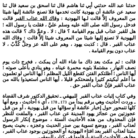
حدثنا عبد الله حدثني أبِي ثنا هاشم قال ثنا اسحق بن سعيد قال ثنا
سعيد عن عائشة أن يهودية كانت تخدمها فلا تصنع عائشة إليها شيئا
من المعروف إلاَّ قالت لـها اليهودية :
وقاك الله عذاب القبر
قالت
فدخل رسول الله صلى الله عليه وسلم عليَّ ، فقلت يا رسول الله !
هل للقبر عذاب قبل يوم القيامة ؟ فال : لا . وعمَّ ذاك ؟ قالت هذه
اليهودية لا تصنع إليها شيئا من المعروف شيئا إلاَّ قالت : وقاك الله
عذاب القبر . قال : كذبت يهود ، وهم على الله عز وجلَّ كُذَّبٌ ، لا
عذاب دون يوم القيامة .
قالت : ثم مكث بعد ذاك ما شاء الله أن يمكث ، فخرج ذات يوم
نصف النهار ، مشتملا بثوبه محمرة عيناه ، وهو ينادي بأعلى صوته !
أ
يها الناس !
أظلتكم الفتن كقطع الليل المظلم ! أيها الناس لو تعلمون
ما أعلم لبكيتم كثيرا ولضحتكم قليلا ، أيها الناس استعيذوا بالله من
عذاب القبر فإنَّ عذاب القبر حق .
وفي كتاب إثبات عذاب القبر للبيهقي ـ تحقيق الدكتور شرف القضاة
ـ وردت أحاديث وهي برقم يبدأ من
، أي
أحاديث ، ومع أنها
173
ـ 178
6
كلها تتمحور حول إخبار عائشة أو سؤالها من قبل يهودية ، أو من قبل
عجوزتين من عجائز يهود المدينة عن عذاب القبر ، والملفت للنظر
فإن المحذوف من هذه الأحاديث الستة ، موضوع إنكار الرسول
لعذاب القبر ، ووضع تسوية بين صدر الحديث وعجزه ، بحيث يصبح
مثبتا لعذاب القبر بعد افتاء اليهودية أو العجوزتين بوجود عذاب القبر ،
وها هي الأحاديث الستة بأرقامها في كتاب البيهقي.