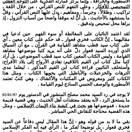
الأسطورة والخرافة ، وإنما يركز عمارته الفكرية على
التوجه العقلي
التمحيصي للأفكار
، وعلى التفهم للنص القرآني ، من خلال اللغة ،
تراكيب ، وظلالاً ، وجرساً ، ومفاهيم ، يدل عليها النص القرآني ، وقلَّ
ما يستشهد بالأحاديث ، بل أنَّ له موقفاً واضحاً من أسباب النزول ، إذ
يراها محل تمحيص وتدقيق .
لقد اعتمد النائبان على المغالطة أو سوء الفهم حين ادعيا في
مقاليهما ـ إنَّ الكاتب فخري قعوار ـ قد حكم على كتاب معين ـ أي
على كتاب سيد قطب مشاهد القيامة في القرآن ـ مع أن السياق
الذي أورده السيد قعوار دلّ على أنه يريد كتباً موضوعها مشاهد
القيامة ، وليس الكتاب المعين كتاب سيد قطب الموضوعي ، بل أراد
كتباً مثل كتاب ابن القيم
اللاقيم
هادي الأرواح إلى بلاد الأفراح
)
) (
(
وأستحلف النائبين قراءة كتاب ابن القيم المذكور ، ليعلما مدى
الترهات والخزعبلات والأباطيل التي يحويها الكتاب ، ومثل هذا
الكتاب كثير ومعروض في المكتبات والأكشاك ، وهي كتبٌ تعتمد
الأسطورة والوصف الحسي الساذج ليوم القيامة .
لا يوجد في رد السيد محمد مصلح المنشور في الدستور يوم
05/01/97
ما يستحق الرد ، لأنه يعتقد معتقدات أهل الحديث ، وهي قضية قديمة
جديدة ، فموضوعها
هو بحث في كيفية بناء الإيمان الإسلامي
، ومثل
هذه القضية محتاجة للنقاش الحي المباشر .
بقي ما لا بد من قوله وهو : إنَّ هذا المقال ليس دفاعاً عن السيد
فخري قعوار ، بل توضيحا لفكر ما ، الرأي فيه أنه الفكر الإسلامي