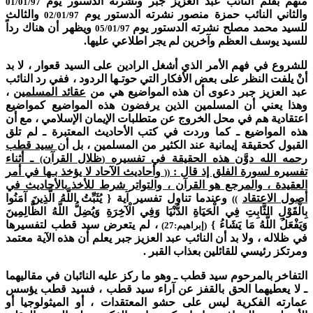
منهم بقلم النائب عبد العزيز جبر ونشرته الدستور يوم
01/01/97
والثاني النائب حمزة منصور نشرته الدستور يوم
والثالث
02/01/97
للسيد محمد مصلح نشرته الدستور يوم
ويظهر أن هناك رداً
05/01/97
للسيد يوسف العظم وآخرين لم يجر اطلاعي عليها.
للشروع في فهم الأمر الذي أشغل الرادين على السيد قعوار ، لا بد
أنْ يلفت النظر على بعض الأفكار التي حوتـها الردود ، ففي رد النائب
عبد العزيز جبر دعوى أن هذه المواضيع هي من
عقائد المسلمين
،
وهذا يعني أن المسلمين الذين يرفضون هذه المواضيع كمواضيع
اعتقادية هم في محل الخروج عن متطلبات الإيمان الإسلامي ، مع أن
هذه المواضيع ـ كما وردت في كتب الأحاديث المعتبرة ـ لم تلق
القبول كحقيقة إيمانية عند الكثير من المسلمين ، بل أن
سيد قطب
رحمه الله دوَّن هذه الحقيقة في تفسيره
ظلال القرآن
ـ أثناء
)
(
تفسيره لسورة الفلق إذ قال :
وأحاديث الآحاد لا يؤخذ بـها في أمر
((
العقيدة ، والمرجع هو القرآن ، والتواتر شرط للأخذ بالأحاديث في
أصول الاعتقاد
وعندما تناول تفسير آية { يُثَبِّتُ اللَّهُ الَّذِينَ آمَنُوا
))
بِالْقَوْلِ الثَّابِتِ فِي الْحَيَاةِ الدُّنْيَا وَفِي الْآخِرَةِ وَيُضِلُّ اللَّهُ الظَّالِمِينَ
وَيَفْعَلُ اللَّهُ مَا يَشَاءُ }
، لم يتعرض سيد قطب لتفسيرها
(إبراهيم:27)
في ظلاله ، ولا بد أن النائب عبد العزيز جبر يعلم أن هذه الآية معتمد
ومرتكز رئيسي للقائلين بعذاب القبر .
التفاخر بالمرحوم سيد قطب ـ وهو ما ركز عليه النائبان في مقاليهما
ـ لا يعطيهما الحق بالقفز عن آراء سيد قطب ، فسيد قطب يؤسس
عمارته الفكرية ليس على حشو المعتقدات ، أو الميثولوجيا أو