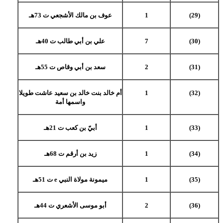
(29)
1
عوف بن مالك الأشجعي ت 73هـ
(30)
7
علي بن أبي طالب ت 40هـ
(31)
2
سعد بن أبي وقاص ت 55هـ
(32)
1
أم خالد بنت خالد بن سعيد عاشت طويلا
واسمها أمة
(33)
1
أبيّ بن كعب ت 21هـ
(34)
1
زيد بن أرقم ت 68هـ
(35)
1
ميمونة مولاة النبي e ت 51هـ
(36)
2
أبو موسى الأشعري ت 44هـ