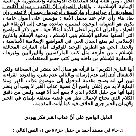
الحق ، ومن شأنه إبعاد المعتقدات الدوغمائية والأسطورية عن البنية
الإيمانية الإسلامية ،
والقول الصواب إنَّ الكتب ـ سواء أكانت ـ
أسطورية ، أو خرافية ، أو ماركسية ، أو غيرها ، يجب أن لا تمنع ، وان
يعاد بناء رأي عام عند مجمل الأمة
؛ مؤسس على أصول عامة ،
يكون هو الضمانة الوحيدة لمسيرة صاعدة تهدف إلى الإرتقاء في
الحياة ، والقرآن الكريم أعطى الأمة أمثالاً حية ـ حين ذكر المواضيع
التي ألصقها مخالفو الإسلام بنبي الإسلام ، ودعوة الإسلام والتاريخ
الإسلامي لم يمنع الجدل الحي في المواضيع الإسلامية الأساسية ،
والجدل الحي هو الطريق الوحيد للوقوف أمام التيارات المخالفة
للإسلام ، من خارجه مثل كتب الماركسيين والليبراليين وغيرها ،
والمعادية للإسلام من داخله وهي كتب حشو المعتقدات .
أيها القارئ الكريم ! ما قرأته هو مقال أعد لينشر في الصحافة ولكن
الانشغال أدى إلى عدم إرساله وبالتالي عدم نشره وبالعودة لقراءته
تبين لي انه يصلح مقدمة للدخول إلى موضوع عذاب القبر ومنذ
البداية لا بد من إعلان واضح أنَّ قضية عذاب القبر لا يجب أن ينظر
إليها أنها من جليل الكلام الذي لا يسع أحد ألا فهمه وليس من دقيق
الكلام الذي يحتاج لإعمال نظر
هي قضية متعلقة بإيمان في الخبر
والإيمان بالخبر جرى الخلاف فيه كما أبانت المقدمة
.
الدليل الواضح على أنَّ عذاب القبر فكر يهودي
.
جاء في مسند أحمد بن حنبل جزء
ص
النص التالي :
81
6
1