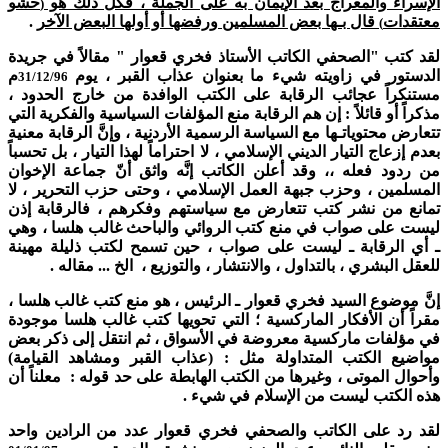
الإسراء والمعراج بعد الإيمان به على الجملة ، فكل ذلك هو
حشو
(
معتقدات
قال بـها بعض المسلمين ورفضها أو أولها البعض الآخر
.
)
لقد كتب "الصحفي الكاتب الأستاذ فخري قعوار " مقالاً في جريدة
الدستور في زاويته شيء ما بعنوان عذاب القبر ، يوم
م
31/12/96
مستنكراً عجائب الرقابة على الكتب الوافدة من خارج الحدود ،
مذكراً أو قائلاً : إن هم الرقابة منع المؤلفات السياسية والفكرية التي
تتعارض محتوياتـها مع السياسة الرسمية الأردنية ، وإنَّ الرقابة معنية
بعدم إزعاج التيار الديني الإسلامي ، لا احتراماً لهذا التيار ، بل تحسباً
من ردود فعله ،، وقد أعلن الكاتب إنَّه واثق أنّ جماعة الإخوان
المسلمين ، وحزب جبهة العمل الإسلامي ، وحتى حزب التحرير ، لا
تمانع من نشر كتب تتعارض مع سياستهم وفكرهم ، فالرقابة إذن
ليست على صواب في منع كتب الروائي والباحث غالب هلسا ، وهي
ـ أي الرقابة ـ ليست على صواب ، حين تسمح لكتب ذليلة مهينة
للعقل البشري ، بالتداول ، والانتشار ، والتوزيع ، الخ ... مقاله .
إنَّ موضوع السيد فخري قعوار ـ الرئيس ، هو منع كتب غالب هلسا ،
مقراً أن الأفكار الماركسية ؛ التي تحويها كتب غالب هلسا موجودة
في مؤلفات ماركسية معروضة في الأسواق ، ثم انتقل إلى ذكر بعض
مواضيع الكتب المتداولة مثل : (عذاب القبر ومشاهد القيامة)
وأحوال الموتى ، وغيرها من الكتب الهابطة على حد قوله : معلناً أن
هذه الكتب ليست من الإسلام في شيء .
لقد رد على الكاتب والصحفي فخري قعوار عدد من الرادين واحد