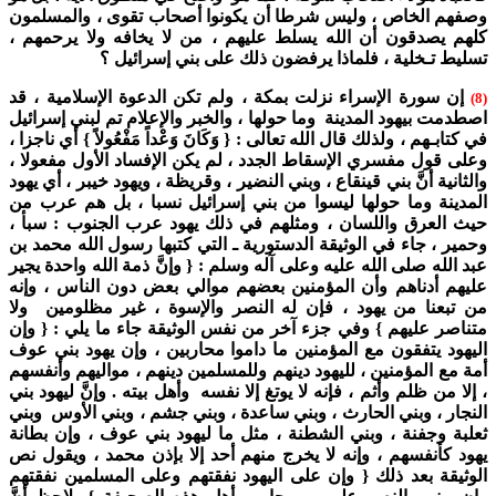
وصفهم الخاص ، وليس شرطا أن يكونوا أصحاب تقوى ، والمسلمون
كلهم يصدقون أن الله يسلط عليهم ، من لا يخافه ولا يرحمهم ،
تسليط تـخلية ، فلماذا يرفضون ذلك على بني إسرائيل ؟
إن سورة الإسراء نزلت بمكة ، ولم تكن الدعوة الإسلامية ، قد
(8)
اصطدمت بيهود المدينة وما حولها ، والخبر والإعلام تم لبني إسرائيل
في كتابـهم ، ولذلك قال الله تعالى : { وَكَانَ وَعْداً مَفْعُولاً } أي ناجزا ،
وعلى قول مفسري الإسقاط الجدد ، لم يكن الإفساد الأول مفعولا ،
والثانية أنَّ بني قينقاع ، وبني النضير ، وقريظة ، ويهود خيبر ، أي يهود
المدينة وما حولها ليسوا من بني إسرائيل نسبا ، بل هم عرب من
حيث العرق واللسان ، ومثلهم في ذلك يهود عرب الجنوب : سبأ ،
وحمير ، جاء في الوثيقة الدستورية ـ التي كتبها رسول الله محمد بن
عبد الله صلى الله عليه وعلى آله وسلم : { وإنَّ ذمة الله واحدة يجير
عليهم أدناهم وأن المؤمنين بعضهم موالي بعض دون الناس ، وإنه
من تبعنا من يهود ، فإن له النصر والإسوة ، غير مظلومين ولا
متناصر عليهم } وفي جزء آخر من نفس الوثيقة جاء ما يلي : { وإن
اليهود يتفقون مع المؤمنين ما داموا محاربين ، وإن يهود بني عوف
أمة مع المؤمنين ، لليهود دينهم وللمسلمين دينهم ، مواليهم وأنفسهم
، إلا من ظلم وأثم ، فإنه لا يوتغ إلا نفسه وأهل بيته . وإنَّ ليهود بني
النجار ، وبني الحارث ، وبني ساعدة ، وبني جشم ، وبني الأوس وبني
ثعلبة وجفنة ، وبني الشطنة ، مثل ما ليهود بني عوف ، وإن بطانة
يهود كأنفسهم ، وإنه لا يخرج منهم أحد إلا بإذن محمد ، ويقول نص
الوثيقة بعد ذلك { وإن على اليهود نفقتهم وعلى المسلمين نفقتهم