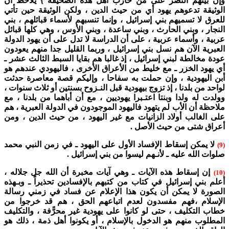
وإن بينهم النصر على من حارب أهل هذه الصحيفة } يلاحظ أنَّ
الوثيقة تدعوهم يهود أي من حيث الدين ، ولكن الوثيقة حين تأتي
للعرق لا تسميهم بني إسرائيل ، وإنما تنسبهم لأسماء قبائلهم ، بني
النجار ، وبني الحارث ، وبني ساعدة ، وبني الأوس ، وهي كلها قبائل
عربية ، وأسماء عربية ، على أن الدراسة لا تدل على أن يهود الدولة
العبرية الآن هم نسل بني إسرائيل ، وربما القليل جدا منهم يعودون
عودة مخالطة لبني إسرائيل ، إذ غالبا هم بقايا السبط الثالث عشر ـ
أي يهود الخزر ـ مع خليط من الأعراق الأخرى ، فاليهودي عندهم هو
أبن اليهودية ، وإن حملت به سفاحا ، وإليكم قصة معاصرة حدثت
لواحد من بلدنا ، إذ تزوج بيهودية قبل النـزوح بسنتين أو ثلاث سنوات ،
وولدت له ولدا وبنتا اعتـبرا يهوديين ، مع أن أباهما من بلدنا ، مع
ملاحظة أن الأب لم يتهود فاليهود الموجودون في الدولة العبرية ، هم
على الغالب أولاد الزانيات مع غير اليهود ، من حيث الدين ، ومن
أعراق شتى من حيث الأصل .
لا يمكن إسقاط الإفساد الأول على اليهود ـ في زمن النبي محمد
(9)
صلوات الله عليه ـ لأنـهم ليسوا من بني إسرائيل .
إن إسقاط هذه الآيات ـ وهي آيات مخبرة أن الله جل جلاله ،
(10)
أعلم بني إسرائيل في كتاب من كتبهم بالإفسادين تحذيراً ـ وبـهذه
الصورة لا يمكن أن يكون هذا الإعلام عن فساد في زمني رسالة
الإسلام ،فهم مفسدون لعدم اتباعهم الحق ، هم قد خرجوا من
خطاب التكليف ، حتى لو كانوا على يهودية غير محرًّفة ، والتكليف
المطلوب منهم هو الدخول بالإسلام ، أو يكونوا أهل ذمة ، ذلك هو