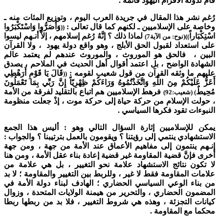
قام لدولة الأقزام اليهود قائمة .
رُغم نشر هذا المقال في جريدة العرب اليوم ، وتوزيع المئات منه ـ
وخاصة على الإسلاميين ـ لكنهم كما قال تعالى :
وَأَصَرُّوا وَاسْتَكْبَرُوا
((
اسْتِكْبَاراً
لماذا ذلك ؟ إنَّهُ رُغم إسلامهم ، إلاَّ أنـهم ليسوا
))(نوح: من الآية7)
على استعداد لقبول الحق الأبلج ، وهو واقع دولة يهود ، ولا القرآن
البين ، فالحق هو الموروث ، والموروث عندهم لم يعتمد عالم
الشهادة الواضح ، بل اعتمد أقوال أهل الحديث في الملاحم ، يصدق
عليهم ما وثقه القرآن من قول شعيب لقومه :
قَالَ يَا قَوْمِ أَرَهْطِي
((
أَعَزُّ عَلَيْكُمْ مِنَ اللَّهِ وَاتَّخَذْتُمُوهُ وَرَاءَكُمْ ظِهْرِيّاً إِنَّ رَبِّي بِمَا تَعْمَلُونَ
مُحِيطٌ
فرهط الإسلاميين هم اتباع بالتقليد لفرقة من الأمة
) (شعيب:92)
، حولت الإسلام من حركة حياة إلى حركة موت ، إذْ جعلت منظومة
النبوءات تقود فكرها السياسي .
يمكن للإسلاميين إثارة السؤال التالي وهو : أليس هذا الجمع
الاستشهادي ينتمي إلى رؤيتنا ؟ ويقومون بالعمل بترتيبنا ؟ والجواب :
إنـهم ينتمون إلى مفاهيم الأعماق عند الأمة من جهة ، ومن جهة
أخرى فإنَّ قضية المقاومة غير قضية إعادة بناء عقل الأمة ، ومن هنا
لا تكون نتائج الاستشهاد علامة نحو التغيير ، بل هي علامة من
علامات المقاومة فقط لا غير ، وللربط بين التغيير والمقاومة ؛ لا بد
من بناء الوعي السياسي الحضاري ؛ الهادف لبناء دولة الأمة في
المضمون الحضاري ، والتحرير من هيمنة الولايات المتحدة ، وزوال
كيانات التجزئة ، وهذه هي شروط التغيير ، فلا بد من ربطها ربطا
محكما مع المقاومة .