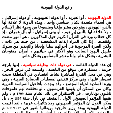
واقع الدولة اليهودية
الدولة اليهودية
، أو العبرية ، أو الدولة الصهيونية ، أو دولة إسرائيل ،
هي أسماء متعددة لكيان سياسي واحد ، وهذه الدولة لا علاقة لها
بالدين اليهودي ، وهو دين يعتبر ملغيا ومنسوخا من وجهة نظر الإسلام
، ولا علاقة لها بالنبي إبراهيم ، أو ببني إسرائيل ، أو بآل عمران ، إذ
كل خطاب ورد في القرآن الكريم حول المذكورين ، هي أمور مضت
وانقضت ، إذا كان المراد الذات المشخصة ، من حيث هي ذات ،
ولكن العبرة الموجودة في أحوالهم سلبا وإيجابا والتحذير من سلوك
طريق اليهود السالب وهو الأكثر في حياتـهم ، أمران مفتوحان
للبشرية ، بشكل عام ولنا معشر المسلمين بشكل خاص .
إن هذه الدولة القائمة ،
هي دولة ذات وظيفة سياسية
، إنـها بارجة
حربية ، مستقرة في موقع من اليابسة ، وليست في عرض البحر ،
وهي في محل القدرة لمباشرة نشاط اقتصادي في المنطقة بحيث
تسيطر عليها ، وهي مركز تثقيفي لمعطيات الحضارة الغربية ، وهي
بؤرة افسادية لحياة المجتمع ، وقد وجدت بأفاعيل السياسة الغربية
وكان من الممكن أن يقيمها الفرنسيون ، لو تحققت لهم طموحات
نابليون بونابارت ، في الاستقرار في بلاد الشام سنة
م ، ولم
1799
يقمها المؤتمر الصهيوني الأول ، المنعقد في بازل سنة
م ، بل
1897
يمكن القول أن المؤتمر الصهيوني وجد بتأثيرات غربية ، لقد أقيمت
الدولة اليهودية بوعد وزير خارجية بريطانيا بلفور في
م
2/11/1917
والمعلوم الآن أن للأمريكان دورا أساسيا في هذا الوعد ، ومع