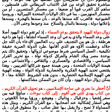
مباشرة تحقيق الوعد من قبل الانتداب البريطاني على فلسطين ،
ساهم كل الغرب قويا أو ضعيفا ، من معسكر المنتصرين ، أو من
معسكر المنهزمين ، بما في ذلك الولايات المتحدة الليبرالية ، وروسيا
الشيوعية فالغرب كله سندها بالوعد ، بأن سندها بالهجرة ، وسندها
بإعلانها دولة ، وسندها بالمال والسلاح منذ وجودها وحتى الآن .
زوال دولة اليهود لا يتحقق بوعد السماء
، إذ لم تقم دولة اليهود أصلا
على وعد السماء والذي يدعي أن وعد السماء أنشأها ، إنما هو داعية
هرطقة ، بل هو من التجديف على رب العالمين الإدعاء بأن الله جل
جلاله وعظمت آلاؤه هو الذي أقامها .طرد الدولة العبرية حقيقة
تكليفية ، العمل السياسي شرط موضوعي لزوالها ، وتحقيق ذلك يتم
بوحدة مصر وبلاد الشام والعراق كدولة نواة ، مع تحرير القرار
السياسي ، والاقتصادي والعسكري ، والثقافي ، والاجتماعي ، من
هيمنة الولايات المتحدة ، ومن هيمنة جميع شركائها الغربيين ، وهذا
يقتضي تحديد الهوية الفكرية والحضارية للدولة النواة ، وهذه الهوية
هي الهوية الإسلامية الحضارية ، بدون هذه الشروط الثلاثة معا ، لا
يمكن زوال دولة اليهود ، وأن كان من الممكن مشاكستها .
أنَّ أخطر ما يجري في ساحة الإسلاميين ، هو تحويل القرآن الكريم ،
من كتاب يهدي للتي هي أقوم ، إلى كتاب نبوءات
، ساوَوْا فيه بين
سفر إشعيا ، وحزقيال ، ودانيال ، وهوشع ، ورؤيا يوحنا اللاهوتي ـ
وهي أسفار إشكالية عند أصحابـها ـ مع القرآن الكريم ، ومثل هذه
المساواة لا تصح ، ولا يقبل بـها عقل صائب ، ولا منطوق قرآن ، بل