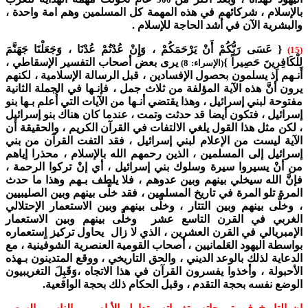
بالإسلام ، شركائهم في هذه المهمة كل المسلمين وهم امة واحدة ،
والبشرية الآن في أشد الحاجة للإسلام .
{ عَسَى رَبُّكُمْ أَنْ يَرْحَمَكُمْ ، وَإِنْ عُدْتُمْ عُدْنَا ، وَجَعَلْنَا جَهَنَّمَ
(15)
لِلْكَافِرِينَ حَصِيراً }
يرى بعض أصحاب التفسير الإسقاطي ،
(الإسراء: 8)
أنـهم إذ يسلمون بحصول الإفسادين ، قبل الرسالة الإسلامية ، لكنهم
يرون أنَّ هذه الآية المؤلفة من ثلاث جمل ، فإنـها في الجملة الثانية
مفتوحة لبني إسرائيل ، وهذا يقتضي أنـها من الآيات التي أُعلم بـها بنو
إسرائيل ، فتكون أيضا قد حدثت وتمت ، عندما كان هناك بنو إسرائيل
، لكن مثل هذا القول يلغي الالتفات في القرآن الكريم ، والحقيقة أن
الآية ليست من الإعلام لبني إسرائيل ، فقد التفت القرآن من بني
إسرائيل إلى المسلمين ، الذين رحمهم الله بالإسلام ، محذرا إياهم
من أنْ يسيروا سيرة وسلوك بني إسرائيل ، أي إنْ تركوا الرحمة ،
فإنَّ الله سيخلي بينهم وبين عدوهم ، فلا يلطف بـهم وهذا ما حدث
المرة تلو المرة في تاريخ المسلمين ، فقد خلَّى بينهم وبين الصليبيين
، وخلَّى بينهم وبين التتار ، وخلَّى بينهم وبين الاستعمار الإحتلالي
الغربي في القرن التاسع عشر وخلَّى بينهم وبين الاستعمار
الإمبريالي في القرن العشرين ، الذي لا زال يحاول تركيز اٍستعماره
بواسطة اليهود العَلمانيين ، أصحاب القومية العنصرية الشوفينية ، مع
الدعاية لذلك بالوعد الديني ، والحق التاريخي ، ووقع المتدينون بـهذه
الأحبولة ، وأخذوا يفسرون القرآن في هذا الاتجاه ،وَقَبِلَ التغريبيون
الوضع نفسه بحجة التقدم ، وقبل الحكام ذلك بحجة الواقعية.