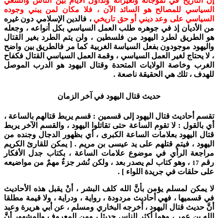
إن التاريخ في تموجاته وتغيراته وتداول الأيام بين الناس والسعي
السياسي للمصالح هو السائد الآن
،
فلا مكان لمن يبني وجوده
السياسي على وعد ديني أو حق تاريخي
، فالدين الإسلامي دون غيره
من الأديان إذ في جوهره طلب العمل السياسي بكل أنواعه ، وجعله
هو الطريق لطرد اليهود من فلسطين ، ولن يتم الطرد بغير القتال
واليهود موجودون بفعل السياسة الغربية كما مر فالطريق بين واضح
، لا يحتاج لغير العمل السياسي ، وقمة العمل السياسي القتال فكفاح
الغرب وخاصة الولايات المتحدة وقتال اليهود هو الدرب الموصل
للهدف ، تلك هي الحقيقة ناصعة .
حديث قتال اليهود في آخر الزمان
تقسم أحاديث قتال اليهود إلى قسمين : قسم يربط قتالهم بالساعة ،
أي بالقول : لا تقوم الساعة حتى تقاتلوا اليهود ، والقسم الآخر يربط
قتال اليهود بعلامات الساعة الكبرى ، أي بظهور الدجال وجنده من
اليهود ، فيتم قتلهم على يد عيسى بن مريم . [ يمكن للقارئ الكريم
مراجعة الرأي في موضوع علامات الساعة ، بكتاب جدل الأفكار
رقم
، وهو كتاب لم يصدر بعد ، ولكن نُشر جزءٌ مهمٌ من مواضيعه
17
على حلقات في جريدة اللواء ] .
لا يمكن لمسلم يؤمن بأنَّ الله كلف البشر ، أنْ يقبل هذه الأحاديث
في قسميها ، فهي أحاديث مردودة ، رواية ، ودراية ، ولا قيمة مطلقا
أنَّ حديث قتال اليهود ، أخرجه البخاري ومسلم ، عن أبي هريرة وعبد
الله بن عمر ، وهما أكثر الناس حديثا ، ومن المعروف والمشهور أنَّ