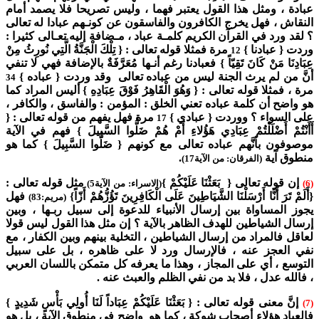
عبادة ، ومثل هذا القول يعتبر فهما ، وليس تصريحا فلا يصمد أمام
النقاش ، فهل يخرج الكافرون والفاسقون عن كونـهم عبادا له تعالى
؟ لقد ورد في القرآن الكريم كلمـة عباد ، مـضافة إليه تعـالى كثيرا :
وردت { عبادنا }
مرة فمثلا قوله تعالى : { تِلْكَ الْجَنَّةُ الَّتِي نُورِثُ مِنْ
12
عِبَادِنَا مَنْ كَانَ تَقِيّاً } فعبادنا رغم أنـها مُعَرَّفَةٌ بالإضافة فهي لا تنفي
أنَّ من لم يرث الجنة ليس من عباده تعالى وقد وردت { عباده }
34
مرة ، فمثلا قوله تعالى : { وَهُوَ الْقَاهِرُ فَوْقَ عِبَادِهِ } أليس المراد كما
هو واضح أن كلمة عباده تعني الخلق : المؤمن : والفاسق ، والكافر ،
على السواء ؟ ووردت { عبادي }
مرة فهل يفهم من قوله تعالى : {
17
أَأَنْتُمْ أَضْلَلْتُمْ عِبَادِي هَؤُلاءِ أَمْ هُمْ ضَلُّوا السَّبِيلَ } فهم في الآية
موصوفون بأنَّهم عباده تعالى مع كونهم { ضَلُّوا السَّبِيلَ } كما هو
منطوق آية
.
(الفرقان: من الآية17)
إن قوله تعالى { بَعَثْنَا عَلَيْكُمْ }
مثل قوله تعالى :
(6)
(الاسراء: من الآية5)
{أَلَمْ تَرَ أَنَّا أَرْسَلْنَا الشَّيَاطِينَ عَلَى الْكَافِرِينَ تَؤُزُّهُمْ أَزّاً}
فهل
(مريم:83)
يجوز المساواة بين إرسال الأنبياء للدعوة إلى سبيل ربـها ، وبين
إرسال الشياطين للهدف الظاهر بالآية ؟ إن مثل هذا القول ليس قولا
لعاقل فالمراد من إرسال الشياطين ، التخلية بينهم وبين الكفار ، مع
نفي العجز عنه ، فالإرسال ورد لا على ظاهره ، بل على سبيل
التوسع ، أي على المجاز ، وهذا ما يعرفه كل متمكن باللسان العربي
، فالله عدل ، فلا بد من نفي الظلم والعبث عنه .
إنَّ معنى قوله تعالى : { بَعَثْنَا عَلَيْكُمْ عِبَاداً لَنَا أُولِي بَأْسٍ شَدِيدٍ }
(7)
فالعباد هؤلاء أصحاب شوكة ، كما هو واضح في منطوق الآية ، بل هو