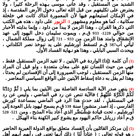
الشديد من المستقبل ، وقد عانى موسى بـهذه الرحلة كثيرا ، ولا
يعترض على تكليفهم من قبل الله تعالى دخول الأرض المقدسة ، إذ
في الإمكان استيعابهم فيها لأن المعمورة آنذاك كانت في خلخلة
سكانية ، كما هو معلوم ومشهور
الزبور
على داود ، هذه هي الكتب
3-
التي ذكرها القرآن ، وهذا الزمن لا يبدأ من داود ، وإنما بدايته الأحبار
من حوالي
ق.م ، وبموت سليمان دخل اليهود إلى عهد
1220- 933
الانشقاق وامتد هذا الزمن من
إلى زوال مملكة الشمال ،
– 721
933
ليأتي آب
ق.م لتسقط أورشليم على يد نبوخذ نصر الكلداني ،
587
ويحدث السبي البابلي ، وهذا هو نـهاية الفساد الأول.
أن كلمة {إذا} الواردة في الآيتين ، لا تفيد الزمن المستقبل فقط ،
(3)
فهي من حيث اللسان تقع على معان متعددة ، ولو قيل أن المراد
منها الزمن المستقبل ، لوجب الصيرورة إلى أن الإفسادين لم يحدثا ،
وهذا لم يقل به دعاة إسقاط الآيتين على الواقع السياسي المعاصر .
ينص صدر الآية السادسة الفاصلة بين الآيتين بما يلي { ثُمَّ رَدَدْنَا
(4)
لَكُمُ الْكَرَّةَ عَلَيْهِمْ } فالآية تنص عن رد في الماضي ، وليس عن رد
في المستقبل ، لقد حدث هذا الرد في الماضي بمساعدة كورش
الفارسي ، إذ أصدر منشوراً سنة
ق.م يسمح ليهود بابل العودة إلى
538
أورشليم ، تحت قيادة شِشْبَصَّر الذي أعاد بناء المذبح ، ومن
521- 520
ق.م أعاد زربابل حاكم اليهود مع يشوع كبير الكهنة بناء الهيكل .
إن مرتكز القائلين بأن الفساد متعلق بواقع الدولة العبرية الحاضر
(5)
، هو قوله تعالى : { عِبَاداً لَنَا } ذلك أنـها تعني في رأيهم أنـهم أهل