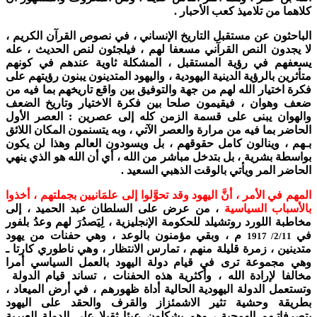
كلاهما من تلاميذ كعب الأحبار .
الباحثون عن مستقبل التاريخ الإنساني ، في نصوص القرآن الكريم ،
لا يجدون النص القرآني مسعفا لهم ، فيلجئون لنص الحديث ، عله
يسعفهم في رؤية المستقبل ، المشكلة ثاوية عندهم في كونهم
متأثرين بالرؤية الدينية اليهودية ، واليهود المتدينون يبنون رؤيتهم على
فكرة اختيار الله لهم من جهة والتوفيق بين واقع تاريخهم بما فيه من
ضعف وهوان ، فيقيمون صلحا بين فكرة الاختيار وتاريخ الضعف
والهوان يبنى على قسمة الزمن كله إلى عصرين : العصر الأول
الحاضر بما فيه من مرارة والعصر الآتي ، وبه يتسنمون المكان اللائق
بـهم ، وينالون كامل حقوقهم ، بل ويسودون العالم وهذا لن يكون
بواسطة بشرية ، بل بتدخل مباشر من الله ، أي أن الله هو الذي ينهي
الحاضر المر ويأتي بالوقت الذهبي السعيد .
المهم في الأمر ، أنَّ اليهود وقد تحوَّلوا إلى علمَانيين بجملتهم ، أخذوا
بالأسباب السياسية
، من عرض على السلطان عبد الحميد ، إلى
مخاطبة اللورد روتشيلد للحكومة الإنجليزية ، لِيَصدُرَ لهم وعدُ بلفور
في
م ، وبقي مؤمنون بالوعد ، وهي حفنات من يهود
2/11/ 1917
متدينين ، زمرة قليلة منهم ، تمارس الانتظار ، وهي ناطوري كارتا ـ
وهي مجموعة ترى في قيام دولة اليهود بالعمل السياسي أمرا
مخالفا لإرادة الله ، وأكثرية هذه الحفنات ، تساند قيام الدولة
وتستعمل الدولة اليهودية الحالية أداة ظهورهم ، في أرض الميعاد ،
بطريقة وحشية تثير الاشمئزاز والقرف والحقد على اليهود
بتصرفاتـهم الهمجية ، وهم يشكلون عبئا ثقيلا على الدولة العبرية