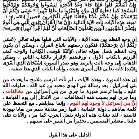
وَإِنْ أَسَأْتُمْ فَلَهَا فَإِذَا جَاءَ وَعْدُ الْآخِرَةِ لِيَسُوءُوا وُجُوهَكُمْ وَلِيَدْخُلُوا
الْمَسْجِدَ كَمَا دَخَلُوهُ أَوَّلَ مَرَّةٍ وَلِيُتَبِّرُوا مَا عَلَوْا تَتْبِيراً * عَسَى رَبُّكُمْ أَنْ
يَرْحَمَكُمْ وَإِنْ عُدْتُمْ عُدْنَا وَجَعَلْنَا جَهَنَّمَ لِلْكَافِرِينَ حَصِيراً }
(الاسراء: 1-
.بعد هذه الآيات تأت الآية التالية :{إِنَّ هَذَا الْقُرْآنَ يَهْدِي لِلَّتِي هِيَ أَقْوَمُ
8)
وَيُبَشِّرُ الْمُؤْمِنِينَ الَّذِينَ يَعْمَلُونَ الصَّالِحَاتِ أَنَّ لَهُمْ أَجْراً كَبِيراً}
(الإسراء:9)
إن وجه النظم بين هذه الآية ، والآيات التي قبلها بقوله تعالى {عَسَى
رَبُّكُمْ أَنْ يَرْحَمَكُمْ} فتكون رحمتهم باتباع القرآن ، ويمكن أن يكون
وجه النظم يتصل بقوله تعالى {وَآتَيْنَا مُوسَى الْكِتَابَ} والوجه كيف
أقررتم بالكتاب الأول ، ورفضتم الإقرار بالكتاب الثاني ، ويمكن
الذهاب إلى وجه ثالث بالربط وهو صدر السورة {سُبْحَانَ الَّذِي أَسْرَى
بِعَبْدِهِ} كأنه تعالى قال أسرى بعبده ، وآتاه الكتاب الذي هذا صفته .
إن هذه السورة ، وهذه الآيات ، لم تأت لترسم ملامح ما يحدث من
بني إسرائيل ، بعد رسالة نبي الهدى محمد بن عبد الله ـ صلوات الله
عليه ـ وإنما ترسم صورة ما جرى من بني إسرائيل من
مخالفات
،
وما جرى لهم بسبب هذه المخالفات ، من الاندثار إلى يوم القيامة ،
إنَّ بني إسرائيل لا وجود لهم اليوم
، وإنما لبقاياهم ـ مع التحفظ على
كلمة بقاياهم ـ دولة علمانية ، فيها زمر متدينة بقيم من بقايا يهودية
فاسدة ، لقد نشأت هذه الدولة بفعل الغرب كما مر ، والآيات تتلى
علينا ـ معشر المسلمين ـ تحذيراً من السير على سننهم .
الدليل على هذا القول