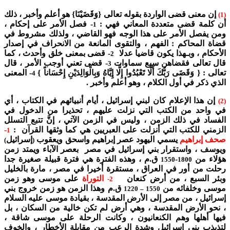
إن معنى قضى الواردة بقوله تعالى {وَقَضَيْنَا} هو أعلم وأخبر ، ذلك
(1)
أن كلمة قضى متعددة المعاني فهي :
- فصل الأمر على إحكام ،
1
ومن يفصل الأمر على هذا الوجه فهو القاضي ، ولذلك مشروط في
قضاة المحاكم : الفهم ، والتقوى المانعة من الانحراف في إصدار
الأحكام ، وبـهذا يكون قاضيا عدلا
- قضى بمعنى خلق وأحدث ، كما
2
قال تعالى فقضاهن سبع سماوات
- قضى تعني أوجب الأمر ، قال
3
تعالى : { وَقَضَى رَبُّكَ أَلَّا تَعْبُدُوا إِلَّا إِيَّاهُ وَبِالْوَالِدَيْنِ إِحْسَاناً }
- المعنى
4
الذي ذكر في أول الكلام ، وهو أعلم وأخبر .
إن هذا الإعلام كان لبني إسرائيل ، أيام أنبيائهم في الكتاب ، أي
(2)
في واحد من الكتب التي نزلت عليهم ، تحذيرا من الدخول في
الفساد في ذلك الزمن ، وليس في الزمن الآتي ، إنَّ تتبع التسلل
الزمني للكتب التي أنزلت على العبريين هي كما وثقها القرآن :
-
1
صحف إبراهيم
يسمي اليهود عصر إبراهيم واسحق ويعقوب
إسرائيل
)
(
ويوسف ، واستقرار بني إسرائيل في مصر بعصر الآباء ويمتد زمن
هؤلاء من
-
ق.م ، وهذه الفترة هي فترة قبيلة صغيرة جدا
1550
1800
رحلت من أور في العراق ، مستقرة أخيرا في مصر ، مارة بالخليل
وبئر السبع ، من أرض كنعان
التوراة
على موسى وهو زمن
2-
موسى وخلفائه من
ق.م وهذا الزمن هو زمن خروج بني
1550 – 1220
إسرائيل ، من مصر إلى الأرض المقدسة ، بقيادة موسى عليه السلام
، نحو الأرض المقدسة ، وهي أرض لم تكن خالية من السكان ، بل
فيها أهلها وهم الكنعانيون ، وكانت الرحلة على موسى شاقة ،
لتذبذب بني إسرائيل وشدة الرعب من مقابلة الأخطار ، والخوف