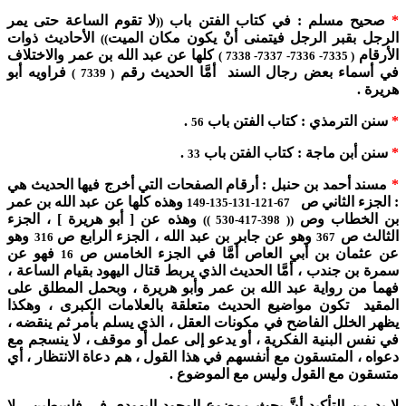
*
صحيح مسلم : في كتاب الفتن باب
لا تقوم الساعة حتى يمر
((
الرجل بقبر الرجل فيتمنى أنْ يكون مكان الميت
الأحاديث ذوات
))
الأرقام
كلها عن عبد الله بن عمر والاختلاف
( 7335- 7336- 7337- 7338 )
في أسماء بعض رجال السند أمَّا الحديث رقم
فراويه أبو
( 7339 )
هريرة .
*
سنن الترمذي : كتاب الفتن باب
.
56
*
سنن أبن ماجة : كتاب الفتن باب
.
33
*
مسند أحمد بن حنبل : أرقام الصفحات التي أخرج فيها الحديث هي
: الجزء الثاني ص
وهذه كلها عن عبد الله بن عمر
67-121-131-135-149
بن الخطاب وص
وهذه عن [ أبو هريرة ] ، الجزء
398-417-530 ))
((
الثالث ص
وهو عن جابر بن عبد الله ، الجزء الرابع ص
وهو
316
367
عن عثمان بن أبي العاص أمَّا في الجزء الخامس ص
فهو عن
16
سمرة بن جندب ، أمَّا الحديث الذي يربط قتال اليهود بقيام الساعة ،
فهما من رواية عبد الله بن عمر وأبو هريرة ، وبحمل المطلق على
المقيد تكون مواضيع الحديث متعلقة بالعلامات الكبرى ، وهكذا
يظهر الخلل الفاضح في مكونات العقل ، الذي يسلم بأمر ثم ينقضه ،
في نفس البنية الفكرية ، أو يدعو إلى عمل أو موقف ، لا ينسجم مع
دعواه ، المتسقون مع أنفسهم في هذا القول ، هم دعاة الانتظار ، أي
متسقون مع القول وليس مع الموضوع .
لا بد من التأكيد أنَّ بحث موضوع الوجود اليهودي في فلسطين ، لا