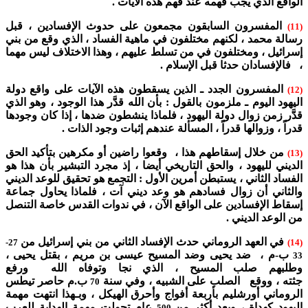
الواقع الذي يجب فهمه عند فهم هذه الآيات .
المفسرون السابقون مجمعون على حدوث الإفسادين ، قبل
(11)
رسالة محمد ، لكنهم مختلفون في ماهية الفساد ، الذي وقع من بني
إسرائيل ، ومختلفون في من تسلط عليهم ، وهذا الاختلاف ليس مهما
، فالإفسادان حدثا قبل الإسلام .
المفسرون الجدد ـ الذين يسقطون هذه الآيات على واقع دولة
(12)
اليهود اليوم ـ ملزمون بالقول : بأن الله قدَّر هذا الوجود ، وهو الذي
قدَّر زمن زوال دولة اليهود ، فلماذا ينشطون ضدها ، إذا كان وجودها
قدراً ، وزوالها قدراً ، المسألة عندهم إثبات وجود الذات .
من خلال إسقاطهم هذا ، وقعوا راضين أو مكرهين بتأكيد الحق
(13)
الديني لليهود ، والحق التاريخي أيضا ، إذ مجرد التبشير بأن هذا هو
الفساد الثاني ، يستبطن أمرين الأول : التجمع هو تحقيق للوعد الديني
والثاني أن زوال فسادهم هو وعد ديني آت ، فلماذا يحاول جماعة
إسقاط الإفسادين على الواقع الآن ، في ندوات القدس خاصة التنصل
من الوعد الديني .
في العهد الروماني حدث الإفساد الثاني من بني إسرائيل من
27-
(14)
ب-م ، ضد يحيى وضد المسيح عيسى بن مريم ، بقتل يحيى ،
33
وطلبهم صلب المسيح ، الذي نجا وتوفاه الله ورفع
جثته ، ووقع الصلب على الشبيه ، وفي سنة
ب.م حاصر تيطس
70
الروماني أورشليم بأربعة أفواج وأحرق الهيكل ، وبـهذا انتهت مهمة
اليهود كهداة ، وبعد أكثر من
عام تحولت مهمة الهداية للعرب
500