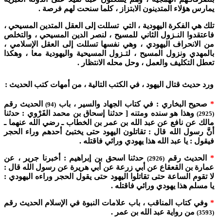
يمارس هؤلاء المتدينون الابتزاز ، كلما سنحت لهم فرصة .
تلك هي الفكرة اليهودية ، التي تسللت إلى العقل المتدين المسيحي ،
فاعتقدوا النـزول الثاني للمسيح ، لنصر الدين المسيحي ، والتخلص
من الانحراف اليهودي ، وهي نفسها تسللت إلى العقل الإسلامي ،
بالمهدي ونزول المسيح ، لتـزول المسيحية واليهودية معا ، وهكذا
تعطل التكليف والعمل ، وحل محله الانتظار .
ورد حديث قتال اليهود ، في الكتب التالية ، من أمهات كتب الحديث :
*
صحيح البخاري : في كتاب الجهاد والسير ، باب
الحديث رقم
(94)
وهذا هو سنده ومتنه [ حدثنا إسحاق بن محمد الفَرْوي : حدثنا
(2925)
مالك عن نافع عن عبد الله بن عمر بن الخطاب ـ رضي الله عنهما ـ
أنَّ رسول الله قال : تقاتلون اليهود حتى يختبئ أحدهم وراء الحجر
فيقول : يا عبد الله هذا يهودي ورائي فاقتله .
*
الحديث رقم
حدثنا اسحق بن إبراهيم : أخبرنا جرير ، عن
(2926)
عمارة بن القعقاع عن أبي زرعة عن أبي هريرة عن رسول الله قال :
لا تقوم الساعة حتى تقاتلوا اليهود حتى يقول الحجر وراءه اليهودي :
يا مسلم هذا يهودي ورائي فاقتله .
*
وفي كتاب المناقب ، باب علامات النبوة في الإسلام الحديث رقم
من رواية عبد الله بن عمر .
(3593)