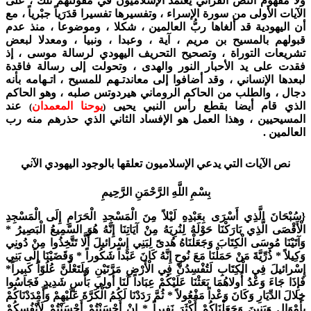
ولا مفهوم النص القرآني يعتمد الإسلاميون في مقولتهم تلك ، على
الآيات الأولى من سورة الإسراء ، وتفسيرها تفسيرا قدَرَياً جبْرياً ، مع
أن اليهودية قد ألغاها ربُّ العالمين ، شكلا ، وموضوعا ، منذ عدم
قبولهم بالمسيح بن مريم ، آية ، وعبدا ، ونبيا ، ومعدلا لبعض
تشريعات التوراة ، وتصحيح التحريف اليهودي لرسالة موسى ، إذ
فقدت على يد الأحبار النور والهدى ، وتحولت إلى رسالة فاقدة
لبعدها الإنساني ، وقد أضافوا إلى معاندتـهم للمسيح ، اتـهامه بأنه
دجال ، والطلب من الحاكم الروماني هيردوتس صلبه ، وهو الحاكم
الذي قام أيضا بقطع رأس النبي يحيى
يوحنا المعمدان
عند
)
(
المسيحيين ، وهذا العمل هو الإفساد الثاني الذي حذرهم منه رب
العالمين .
نص الآيات التي يدعي الإسلاميون تعلقها بالوجود اليهودي الآني
بِسْمِ اللَّهِ الرَّحْمَنِ الرَّحِيمِ
{سُبْحَانَ الَّذِي أَسْرَى بِعَبْدِهِ لَيْلاً مِنَ الْمَسْجِدِ الْحَرَامِ إِلَى الْمَسْجِدِ
الْأَقْصَى الَّذِي بَارَكْنَا حَوْلَهُ لِنُرِيَهُ مِنْ آيَاتِنَا إِنَّهُ هُوَ السَّمِيعُ الْبَصِيرُ *
وَآتَيْنَا مُوسَى الْكِتَابَ وَجَعَلْنَاهُ هُدىً لِبَنِي إِسْرائيلَ أَلَّا تَتَّخِذُوا مِنْ دُونِي
وَكِيلاً * ذُرِّيَّةَ مَنْ حَمَلْنَا مَعَ نُوحٍ إِنَّهُ كَانَ عَبْداً شَكُوراً * وَقَضَيْنَا إِلَى بَنِي
إِسْرائيلَ فِي الْكِتَابِ لَتُفْسِدُنَّ فِي الْأَرْضِ مَرَّتَيْنِ وَلَتَعْلُنَّ عُلُوّاً كَبِيراً*
فَإِذَا جَاءَ وَعْدُ أُولاهُمَا بَعَثْنَا عَلَيْكُمْ عِبَاداً لَنَا أُولِي بَأْسٍ شَدِيدٍ فَجَاسُوا
خِلالَ الدِّيَارِ وَكَانَ وَعْداً مَفْعُولاً * ثُمَّ رَدَدْنَا لَكُمُ الْكَرَّةَ عَلَيْهِمْ وَأَمْدَدْنَاكُمْ
بِأَمْوَالٍ وَبَنِينَ وَجَعَلْنَاكُمْ أَكْثَرَ نَفِيراً * إِنْ أَحْسَنْتُمْ أَحْسَنْتُمْ لَأَنْفُسِكُمْ