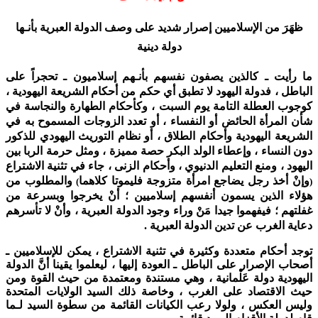
ظهَرَ من الإسلاميين إصرار شديد على وصف الدولة العبرية بأنـها
دولة دينية
ما رأيت ـ كالذين يصفون نفسهم بأنـهم إسلاميون ـ تحجراً على
الباطل ، فدولة اليهود لا تطبق أي حكم من أحكام الشريعة اليهودية ،
كوجوب العطلة التامة يوم السبت ، وكأحكام الطهارة والنجاسة في
شأن المرأة الحائض أو النفساء ، أو تعدد الزوجات المسموح به في
الشريعة اليهودية وأحكام الطلاق ، أو نظام التوريث اليهودي للذكور
دون النساء ، وإعطاء الولد البكر حصة مميزة ، ومثل حرمة الربا بين
اليهود ، ومنع التعليم الدنيوي ، وأحكام الزنى ، جاء في تثنية الاشتراع
وإنْ أخذ رجل يضاجع امرأة متزوجة فليموتا كلاهما
والمطلوب من
)
(
هؤلاء الذين يسمون أنفسهم إسلاميين ؛ أنْ يخرجوا وبسرعة من
غفلتهم ؛ فيفهموا جيدا مَنْ وراء وجود الدولة العبرية ، وأنْ لا تأسرهم
دعاية الغرب عن تدين الدولة العبرية .
توجد أحكام متعددة وكثيرة في تثنية الاشتراع ، يمكن للإسلاميين ـ
أصحاب الإصرار على الباطل ـ العودة إليها ، ليعلموا يقينا أنَّ الدولة
اليهودية دولة عَلْمانية ، وهي مستندة ومعتمدة من حيث القوة ومن
حيث الاقتصاد على الغرب ، وخاصة ذلك السيد الولايات المتحدة
وليس العكس ، ولولا رعب الكيانات القائمة من سطوة السيد لـما