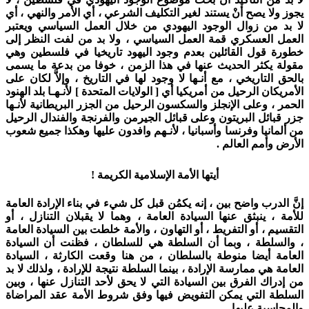
يجوز ولا يصح أنْ يستند لغير التكليف الشرعي ، أي الأمر والنهي ، أي
لا بد من زوال الوجود اليهودي من خلال العمل السياسي ويعتبر
العمل العسكري قمة العمل السياسي ، ولا بد من لفت النظر إلى
خطورة قول القائلين بعدم وجود اليهود تاريخيا في فلسطين وهي
مقولة يكثر الحديث عنها في هذا الزمن ، خوفا من بدعة ما يسمى
بالحق التاريخي ، مع أنـها لا وجود لها في التاريخ ، وإلاَّ لكان على
الأمريكان الرحيل من أمريكيا أي [ الولايات المتحدة ] لأنـهـا بلد الهنود
الحمر ، وعلى الإنجلز والسكسون الرحيل من الجزر البريطانية لأنـها
جزر قبائل البريتون وعلى قبائل الجيرمن والفرنجة والفندال الرحيل
من ألمانيا وفرنسا وأسبانيا ، لأنـهم وافدون عليها وهكذا جميع شعوب
الأرض وأمم العالم .
أيتها الأمة الإسلامية الكريمة !
إنَّ الدرب واضح بين ، إنه يكمُن قبل كل شيء في بناء الإرادة العامة
للأمة ، ينبثق عنها السيادة العامة ، وهما لا يقبلان التنازل ، أو
التقسيم ، أو التفريط ، أو التهاون ، والأمة خلطت بين السيادة العامة
، والسلطة ، وبما أن السلطة هي للسلطان ، فظنت أن السيادة
العامة أيضا منوطة بالسلطان ، من هنا وقعت الكارثة ، السيادة
العامة هي ممارسة الإرادة ، بينما السلطة نتيجة للإرادة ، ولذلك لا بد
من إدراك الفرق بين السيادة التي لا يحق لأحد التنازل عنها ، وبين
السلطة التي يمكن التفويض فيها وفق شروط الأمة عقد المراضاة
والمحاسبة عليها .